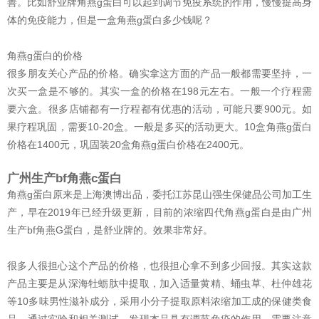
善。比如舒业牌角燕g蛋白可以起到调节免疫系统的作用，慢慢提高身
体的免疫能力，但是一盒角燕g蛋白多少钱呢？
角燕g蛋白的价格
很多朋友关心产品的价格。确实拿这方面的产品一般都需要坚持，一
次买一盒是不够的。其实一盒的价格在198元左右。一般一个疗程需
要六盒。很多店铺都有一疗程都有优惠的活动，可能只要900元。如
果疗程巩固，需要10-20盒。一般是多买的活动更大。10盒角燕g蛋白
价格在1400元，巩固装20盒角燕g蛋白价格在2400元。
广州生产bf角燕c蛋白
角燕g蛋白原来是上海澳博出品，委托江苏昆山强生保健品公司加工生
产，早在2019年已经升级更新，目前的浓缩四代角燕g蛋白是由广州
生产bf角燕G蛋白，是舒业牌的。效果非常好。
很多人很担心这个产品的价格，也很担心拿不到多少回报。其实这款
产品主要是从深海牡蛎肽中提取，加入适量黄精、蛹虫草、杜仲雄花
等10多味男性滋补成分，采用小分子提取原料浓缩加工成的保健类食
品。通过实验和相关测试，发现本品具有调节免疫的作用。需要注意