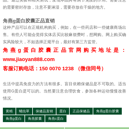
的需要密封存放，注意不要淋湿，需要存放在干燥的地方。
角燕g蛋白胶囊正品直销
这种产品可以在正规机构购买，例如，在一些药店和一些健康商场出
售。有些人可能会觉得实体店买比较麻烦费时，想网购。网上购买确
实风险较大，不如选择正规平台，最好有第三方监管。
角燕g蛋白胶囊正品官网购买地址是：
www.jiaoyan888.com
客服订购电话：150 0070 1238 （微信同号）
生活中提高免疫力的方法有很多。盲目依赖保健品是不可取的。适当
使用G蛋白是可以的。当然要注意合理饮食，参加各种运动慢慢改善
情况。
黄精
蛹虫草
保健品直销
蛋白
正品保健品
角燕g蛋白胶囊
角燕g蛋白
角燕胶囊
角燕c蛋白