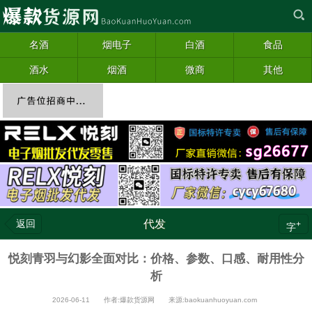
名酒
烟电子
白酒
食品
酒水
烟酒
微商
其他
返回
代发
+
字
悦刻青羽与幻影全面对比：价格、参数、口感、耐用性分
析
2026-06-11 作者:爆款货源网 来源:baokuanhuoyuan.com