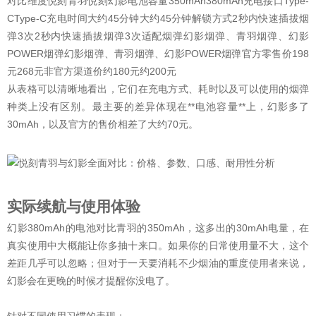
对比维度悦刻青羽悦刻幻影电池容量350mAh380mAh充电接口Type-
CType-C充电时间大约45分钟大约45分钟解锁方式2秒内快速插拔烟
弹3次2秒内快速插拔烟弹3次适配烟弹幻影烟弹、青羽烟弹、幻影
POWER烟弹幻影烟弹、青羽烟弹、幻影POWER烟弹官方零售价198
元268元非官方渠道价约180元约200元
从表格可以清晰地看出，它们在充电方式、耗时以及可以使用的烟弹
种类上没有区别。最主要的差异体现在**电池容量**上，幻影多了
30mAh，以及官方的售价相差了大约70元。
实际续航与使用体验
幻影380mAh的电池对比青羽的350mAh，这多出的30mAh电量，在
真实使用中大概能让你多抽十来口。如果你的日常使用量不大，这个
差距几乎可以忽略；但对于一天要消耗不少烟油的重度使用者来说，
幻影会在更晚的时候才提醒你没电了。
针对不同使用习惯的表现：