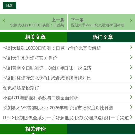
悦刻
上一条
下一条
悦刻大板砖10000口实测：口感与
悦刻大千Mega悠岚溪烟38国标烟
性价比真实解析
弹：价格、参数与口感深度评测
相关文章
热门文章
悦刻大板砖10000口实测：口感与性价比真实解析
悦刻大千系列烟杆官方售价
悦刻青羽全口味测评，8款国标口味一次说清
悦刻国标烟弹怎么选?山烤岩烤溪烟瀑烟对比
铂岚好还是悦刻好
小崧B11魅影烟杆参数与口感全面解析
悦刻积木VS雪加积木：2026年电子烟市场深度对比评测
RELX悦刻提供全系列一手货源批发,悦刻买烟弹送烟杆一手渠道
相关评论