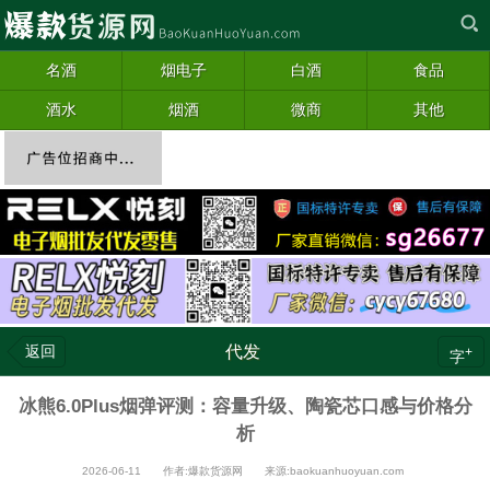
名酒
烟电子
白酒
食品
酒水
烟酒
微商
其他
返回
代发
+
字
冰熊6.0Plus烟弹评测：容量升级、陶瓷芯口感与价格分
析
2026-06-11 作者:爆款货源网 来源:baokuanhuoyuan.com