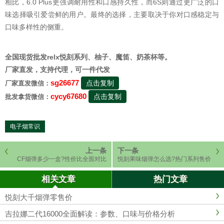
相比，6.0 Plus更强调耐用性和口感持久性，而6S则通过更广泛的口
味选择吸引爱尝鲜的用户。最终的选择，主要取决于你对口感稳定与
口味多样性的侧重。
全国现货批发relx悦刻系列、柚子、魔笛、奶茶杯等。
厂家直发，支持代理，可一件代发
sg26677
点击复制
厂家直发微信：
cycy67680
点击复制
批发拿货微信：
电子烟常识
上一条
下一条
CF烟弹多少一盒?性价比全面对比
悦刻果味烟弹怎么选?热门系列售价
和口味一次说清
相关文章
热门文章
悦刻大千烟弹零售价
吉拉娜二代16000全面解读：参数、口味与价格分析