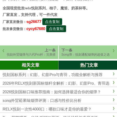
全国现货批发relx悦刻系列、柚子、魔笛、奶茶杯等。
厂家直发，支持代理，可一件代发
sg26677
点击复制
厂家直发微信：
cycy67680
点击复制
批发拿货微信：
上一条
下一条
悦刻外贸烟弹与六代Pro杆：完美搭
Song弹：悦刻通配烟弹的超值之选
配，极致体验
相关文章
热门文章
悦刻国标系列：幻影、幻影Pro与青羽，功能全解析与推荐
2026年RELX悦刻新国标烟杆全解析：幻影、幻影Pro、青羽选
购指南
2026悦刻国标口味推荐指南：如何选择最适合你的烟弹？
song外贸菘果味烟弹评测：口感与性价比分析
RELX悦刻一次性4000口：哪款口味才是你的最爱？