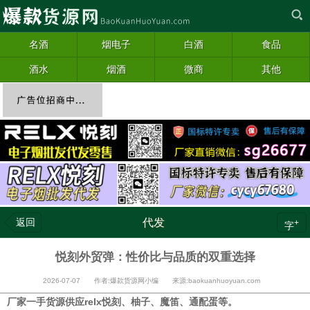
名酒
烟电子
白酒
食品
酒水
烟酒
微商
其他
返回
代发
+
字
悦刻外贸弹：性价比与品质的双重选择
2026-07-07 作者:爆款货源网小编 来源:baokuanhuoyuan.com
厂家一手货源供应relx悦刻、柚子、魔笛、通配蛋等。