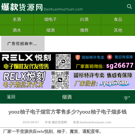
名酒
烟电子
白酒
食品
酒水
烟酒
微商
其他
返回
烟酒
+
字
yooz柚子电子烟官方零售多少?yooz柚子电子烟多钱
2025-06-07 作者:爆款货源网 来源:baokuanhuoyuan.com
厂家一手货源供应relx悦刻、柚子、魔笛、通配蛋等。