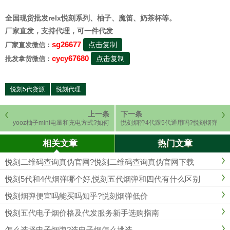
全国现货批发relx悦刻系列、柚子、魔笛、奶茶杯等。
厂家直发，支持代理，可一件代发
sg26677
点击复制
厂家直发微信：
cycy67680
点击复制
批发拿货微信：
悦刻5代货源
悦刻代理
上一条
下一条
yooz柚子mini电量和充电方式?如何
悦刻烟弹4代跟5代通用吗?悦刻烟弹
延长yooz柚的电池寿命
4代5代区别
相关文章
热门文章
悦刻二维码查询真伪官网?悦刻二维码查询真伪官网下载
悦刻5代和4代烟弹哪个好,悦刻五代烟弹和四代有什么区别
悦刻烟弹便宜吗能买吗知乎?悦刻烟弹低价
悦刻五代电子烟价格及代发服务新手选购指南
怎么选择电子烟弹?选电子烟怎么挑选