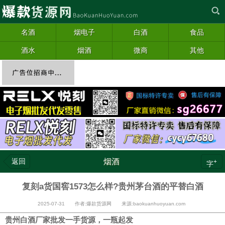
名酒
烟电子
白酒
食品
酒水
烟酒
微商
其他
返回
烟酒
+
字
复刻a货国窖1573怎么样?贵州茅台酒的平替白酒
2025-07-31 作者:爆款货源网 来源:baokuanhuoyuan.com
贵州白酒厂家批发一手货源，一瓶起发