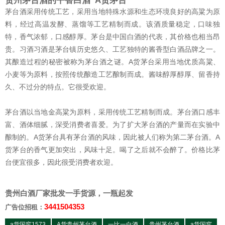
贵州茅台酒的平替白酒“A货茅台”
茅台酒采用传统工艺，采用当地特殊水源和生态环境良好的高粱为原
料，经过高温发酵、蒸馏等工艺精制而成。该酒质量稳定，口味独
特，香气浓郁，口感醇厚。茅台是中国白酒的代表，其价格也相当昂
贵。习酒习酒是茅台镇历史悠久、工艺独特的酱香型白酒品牌之一。
其酿造过程的秘密被称为茅台酒之谜。A货茅台采用当地优质高粱、
小麦等为原料，按照传统酿造工艺酿制而成。酱味醇厚醇厚、留香持
久、不过分的特点。它很受欢迎。
茅台酒以当地金高粱为原料，采用传统工艺精制而成。茅台酒口感丰
富、酒体细腻，深受消费者喜爱。为了扩大茅台酒的产量而在实验中
酿制的。A货茅台具有茅台酒的风味，因此被人们称为第二茅台酒。A
货茅台的香气更加突出，风味十足。喝了之后就不会醉了。价格比茅
台便宜很多，因此很受消费者欢迎。
贵州白酒厂家批发一手货源，一瓶起发
3441504353
广告位招租：
a货国窖1573
A货贵州茅台酒
一比一白酒
贵州茅台酒
a货国窖