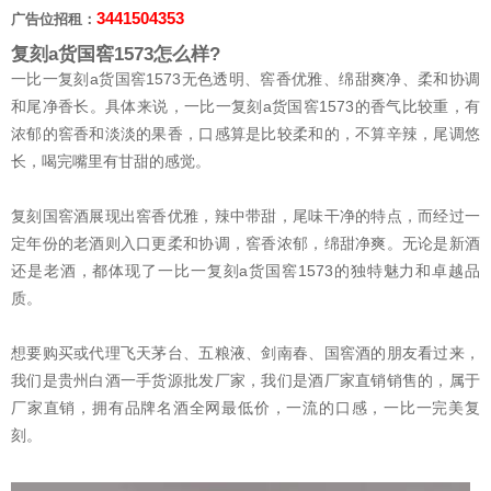
3441504353
广告位招租：
复刻a货国窖1573怎么样?
一比一复刻a货国窖1573无色透明、窖香优雅、绵甜爽净、柔和协调
和尾净香长。具体来说，一比一复刻a货国窖1573的香气比较重，有
浓郁的窖香和淡淡的果香，口感算是比较柔和的，不算辛辣，尾调悠
长，喝完嘴里有甘甜的感觉。
复刻国窖酒展现出窖香优雅，辣中带甜，尾味干净的特点，而经过一
定年份的老酒则入口更柔和协调，窖香浓郁，绵甜净爽。无论是新酒
还是老酒，都体现了一比一复刻a货国窖1573的独特魅力和卓越品
质。
想要购买或代理飞天茅台、五粮液、剑南春、国窖酒的朋友看过来，
我们是贵州白酒一手货源批发厂家，我们是酒厂家直销销售的，属于
厂家直销，拥有品牌名酒全网最低价，一流的口感，一比一完美复
刻。