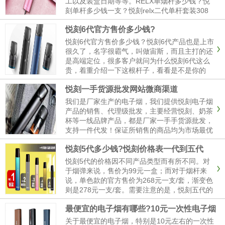
工以及装盒日期等等。RELX单烟杆多少钱？悦
刻单杆多少钱一支？悦刻relx二代单杆套装308
一套。悦刻relx三代单杆套装308一套。悦刻relx
悦刻6代官方售价多少钱?
四代无限纯色单杆套装268一套，渐变色单杆套
装2......
悦刻6代官方售价多少钱？悦刻6代产品也是上市
很久了，名字很霸气，叫做宙斯，而且主打的还
是高端定位，很多客户就问为什么悦刻6代这么
贵，着重介绍一下这根杆子，看看是不是你的
菜。悦刻6代宙斯的市场售价估计为700元人民
悦刻一手货源批发网站微商渠道
币，而烟弹的价格估计为158元一盒三个。这个
价格定位使悦刻6代宙斯......
我们是厂家生产的电子烟，我们提供悦刻电子烟
产品的销售、代理级批发，主要经营悦刻、奶茶
杯等一线品牌产品，都是厂家一手手货源批发，
支持一件代发！保证所销售的商品均为市场最优
版，保证一切质量！给各大顾客更惊喜的价格、
悦刻5代多少钱?悦刻价格表一代到五代
更优惠的活动！悦刻电子烟的一手货源批发网站
和微商渠道有几种选择。爆款......
悦刻5代的价格因不同产品类型而有所不同。对
于烟弹来说，售价为99元一盒；而对于烟杆来
说，单色款的官方售价为268元一支/套，渐变色
则是278元一支/套。需要注意的是，悦刻五代的
售价与悦刻四代无限及悦刻五代幻影相同，都是
最便宜的电子烟有哪些?10元一次性电子烟
268元，悦刻电子烟从一代到五代的售价和特点
如下。悦刻一代-......
关于最便宜的电子烟，特别是10元左右的一次性