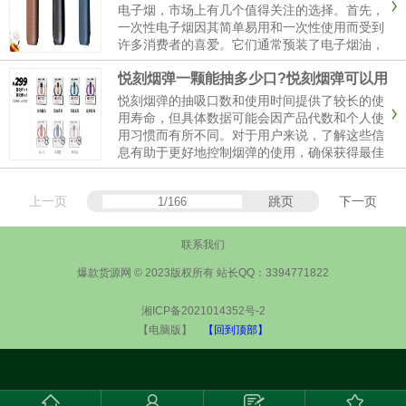
电子烟，市场上有几个值得关注的选择。首先，
一次性电子烟因其简单易用和一次性使用而受到
许多消费者的喜爱。它们通常预装了电子烟油，
不需要充电或更换部件，使用完后即可丢弃。一
悦刻烟弹一颗能抽多少口?悦刻烟弹可以用
次电子烟即小烟因其口感的显著提升、便携性和
多长时间?
易用性而迅速走红。这些小......
悦刻烟弹的抽吸口数和使用时间提供了较长的使
用寿命，但具体数据可能会因产品代数和个人使
用习惯而有所不同。对于用户来说，了解这些信
息有助于更好地控制烟弹的使用，确保获得最佳
的使用体验。悦刻一个烟弹是500-600口。你这
样的话估计可以用半个月了一个烟弹！悦刻烟弹
上一页
跳页
下一页
的使用时间和抽吸口数......
联系我们
爆款货源网 © 2023版权所有 站长QQ：3394771822
湘ICP备2021014352号-2
【电脑版】
【回到顶部】