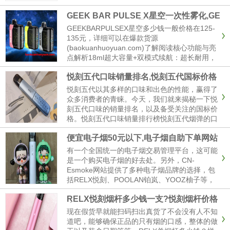
影PRO系列凭借出色的雾化技术和多样的烟弹口
GEEK BAR PULSE X星空一次性雾化,GE
味，成为众多用户的首选。面对琳琅满目的口
EK BAR PULSE X星空多少钱
味，很多消费者可能会感到难以选择。哪些口味
GEEKBARPULSEX星空多少钱一般价格在125-
最受欢迎？哪些口味适合新...
135元，详细可以在爆款货源
(baokuanhuoyuan.com)了解阅读核心功能与亮
点解析18ml超大容量+双模式续航：超长耐用，
告别频繁更换18ml超大容量搭配双模式续航，彻
悦刻五代口味销量排名,悦刻五代国标价格
底解决传统一次性设备“容量小、需频繁更换”的
核心痛点。针对成年用户长时使用与减少更换
悦刻五代以其多样的口味和出色的性能，赢得了
频...
众多消费者的青睐。今天，我们就来揭秘一下悦
刻五代口味的销量排名，以及备受关注的国标价
格。悦刻五代口味销量排行榜悦刻五代烟弹的口
味众多，但哪些口味最受消费者喜爱呢？根据网
便宜电子烟50元以下,电子烟自助下单网站
易订阅的信息，销量排名靠前的口味包括香芋冰
淇淋、绿宝石甜瓜、初露青提......
有一个全国统一的电子烟交易管理平台，这可能
是一个购买电子烟的好去处。另外，CN-
Esmoke网站提供了多种电子烟品牌的选择，包
括RELX悦刻、POOLAN铂岚、YOOZ柚子等，
这些品牌都提供网上下单服务。这个网站还强调
RELX悦刻烟杆多少钱一支?悦刻烟杆价格
了他们对于未成年人的保护政策。还有一篇关于
表
电子烟购买渠道的详......
现在假货早就能扫码扫出真货了不会没有人不知
道吧，能够确保正品的只有烟的口感，整体的做