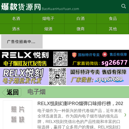
名酒
烟电子
白酒
食品
酒水
烟酒
微商
其他
电子烟
返回
RELX悦刻幻影PRO烟弹口味排行榜，202
6年最受欢迎口味评测
电子烟作为一种新兴的替代卷烟产品，近年来在
全球迅速普及。作为国内电子烟市场的领先品
牌，RELX悦刻凭借出色的产品性能和丰富的口
味选择，赢得了众多用户的青睐。RELX悦刻幻