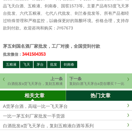
品飞天白酒、五粮液、剑南春、国窖1573等。主要产品有53度飞天茅
台批发、六代五粮液、七代八代批发、剑兰春批发等。所有产品都经
过特殊管理和严格监控，以确保更好的陈酿环境。价格合理，支持存
款到付款。欢迎咨询和购买：JY67673
茅五剑国名酒厂家批发，工厂对接，全国货到付款
3441504353
批发微信：
五粮液
飞天
茅台
批发
剑南春
上一条
下一条
白酒批发a货飞天茅台，复刻五粮液
复刻白酒飞天茅台a货在哪买？一比
白酒等系列
一五粮液A货复刻版联系商家
相关文章
热门文章
A货茅台酒，高端一比一飞天茅台
一比一茅五剑厂家批发一手货源
白酒批发a货飞天茅台，复刻五粮液白酒等系列