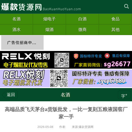
名酒
烟电子
白酒
食品
酒水
烟酒
微商
其他
返回
名酒
+
字
高端品质飞天茅台a货版批发，一比一复刻五粮液国窖厂
家一手
2026-05-08 作者: 来源:爆款货源网