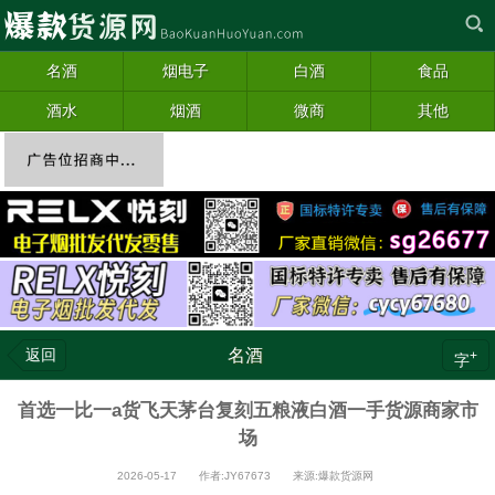
名酒
烟电子
白酒
食品
酒水
烟酒
微商
其他
返回
名酒
+
字
首选一比一a货飞天茅台复刻五粮液白酒一手货源商家市
场
2026-05-17 作者:JY67673 来源:爆款货源网