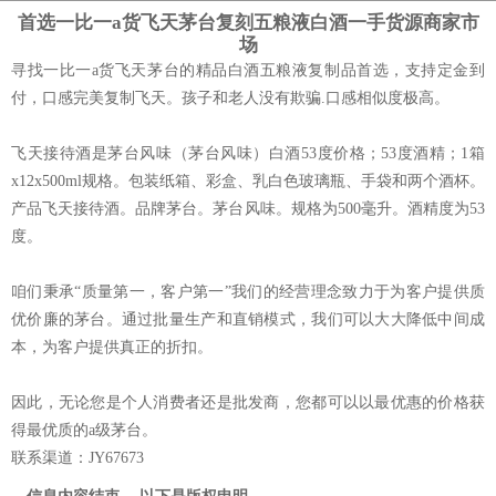
首选一比一a货飞天茅台复刻五粮液白酒一手货源商家市
场
寻找一比一a货飞天茅台的精品白酒五粮液复制品首选，支持定金到
付，口感完美复制飞天。孩子和老人没有欺骗.口感相似度极高。
飞天接待酒是茅台风味（茅台风味）白酒53度价格；53度酒精；1箱
x12x500ml规格。包装纸箱、彩盒、乳白色玻璃瓶、手袋和两个酒杯。
产品飞天接待酒。品牌茅台。茅台风味。规格为500毫升。酒精度为53
度。
咱们秉承“质量第一，客户第一”我们的经营理念致力于为客户提供质
优价廉的茅台。通过批量生产和直销模式，我们可以大大降低中间成
本，为客户提供真正的折扣。
因此，无论您是个人消费者还是批发商，您都可以以最优惠的价格获
得最优质的a级茅台。
联系渠道：JY67673
-- 信息内容结束 -- 以下是版权申明