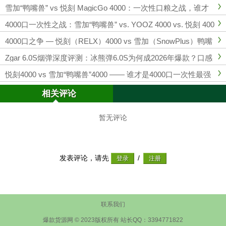
雪加“鸭嘴兽” vs 悦刻 MagicGo 4000：一次性口粮之战，谁才
是4K口数段的“口感王”？
4000口一次性之战：雪加“鸭嘴兽” vs. YOOZ 4000 vs. 悦刻 400
0
4000口之争 — 悦刻（RELX）4000 vs 雪加（SnowPlus）鸭嘴
兽4000，哪款更值得入手？
Zgar 6.0S烟弹深度评测：冰熊弹6.0S为何成2026年爆款？口感
与性能全面解析
悦刻4000 vs 雪加“鸭嘴兽”4000 —— 谁才是4000口一次性最强
王者？评测与深度对比
相关评论
暂无评论
发表评论，请先
/
联系我们
爆款货源网 © 2023版权所有 站长QQ：3394771822