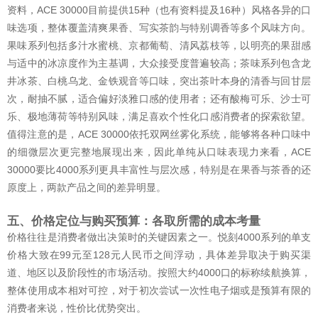
资料，ACE 30000目前提供15种（也有资料提及16种）风格各异的口
味选项，整体覆盖清爽果香、写实茶韵与特别调香等多个风味方向。
果味系列包括多汁水蜜桃、京都葡萄、清风荔枝等，以明亮的果甜感
与适中的冰凉度作为主基调，大众接受度普遍较高；茶味系列包含龙
井冰茶、白桃乌龙、金铁观音等口味，突出茶叶本身的清香与回甘层
次，耐抽不腻，适合偏好淡雅口感的使用者；还有酸梅可乐、沙士可
乐、极地薄荷等特别风味，满足喜欢个性化口感消费者的探索欲望。
值得注意的是，ACE 30000依托双网丝雾化系统，能够将各种口味中
的细微层次更完整地展现出来，因此单纯从口味表现力来看，ACE
30000要比4000系列更具丰富性与层次感，特别是在果香与茶香的还
原度上，两款产品之间的差异明显。
五、价格定位与购买预算：各取所需的成本考量
价格往往是消费者做出决策时的关键因素之一。悦刻4000系列的单支
价格大致在99元至128元人民币之间浮动，具体差异取决于购买渠
道、地区以及阶段性的市场活动。按照大约4000口的标称续航换算，
整体使用成本相对可控，对于初次尝试一次性电子烟或是预算有限的
消费者来说，性价比优势突出。