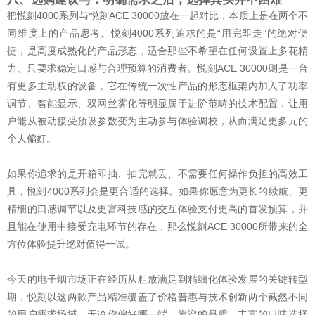
把悦刻4000系列与悦刻ACE 30000放在一起对比，本质上是在两个不
同维度上的产品思考。悦刻4000系列追求的是“用完即走”的绝对便
捷，是高度成熟化的产品形态，适合那些不希望在任何设置上多花精
力、只要求稳定口感与合理预算的消费者。悦刻ACE 30000则是一台
有更多主动权的设备，它在传统一次性产品的形态框架内加入了功率
调节、智能显示、双网丝雾化等明显属于进阶范畴的技术配置，让用
户能从被动接受预设参数变为主动参与体验调校，从而满足更多元的
个人偏好。
如果你追求的是开箱即抽、抽完就丢、不需要任何操作负担的高效工
具，悦刻4000系列会是更合适的选择。如果你愿意为更长的续航、更
精细的口感调节以及更富科技感的交互体验支付更高的首发预算，并
且能在使用中接受充电环节的存在，那么悦刻ACE 30000所带来的全
方位体验提升绝对值得一试。
今天的电子烟市场正在经历从粗放满足到精细化体验发展的关键转型
期，悦刻以这两款产品精准覆盖了价格普惠与技术创新两个截然不同
的用户需求场域。无论你偏好哪一端，靠谱的品质、丰富的口味选择