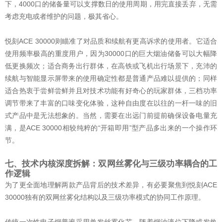
下，4000口的储备量可以支撑数日的使用周期，用完直接丢弃，无需
考虑充电或者维护的问题，极其省心。
悦刻ACE 30000则瞄准了对品质和续航有更高诉求的使用者。它适合
使用频率极高的重度用户，因为30000口的巨大烟油储备可以大幅降
低更换频次；适合商务出行群体，在高铁或飞机出行场景下，充沛的
续航与智能显示屏带来的使用确定性都是普通产品难以提供的；同样
适合热衷于尝鲜尝鲜并且对技术功能有好奇心的玩家群体，三档功率
调节带来了丰富的口味变化体验，这种自由度在以往的一杆一味的旧
式产品中是无法想象的。当然，需要在出远门前提前确保设备电量充
满，是ACE 30000相较纯粹的“开箱即用”型产品多出来的一个操作环
节。
七、技术内核深度拆解：双网丝雾化与三级功率耦合的工
作逻辑
为了更全面地理解两款产品背后的技术差异，有必要聚焦到悦刻ACE
30000独有的双网丝雾化结构以及三级功率模式的协同工作原理。
传统一次性电子烟普遍采用单发丝雾化芯，随着烟油液位下降或发热