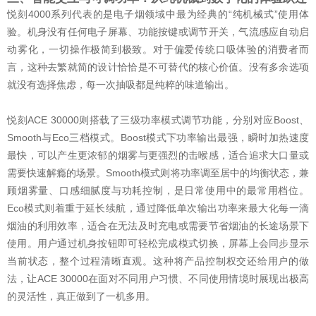
悦刻4000系列代表的是电子烟领域中最为经典的“纯机械式”使用体
验。机身没有任何电子屏幕、功能按键或调节开关，气流感应自动启
动雾化，一切操作极简到极致。对于偏爱传统口吸体验的消费者而
言，这种去繁就简的设计恰恰是不可替代的核心价值。没有多余选项
就没有选择焦虑，每一次抽吸都是纯粹的味道输出。
悦刻ACE 30000则搭载了三级功率模式调节功能，分别对应Boost、
Smooth与Eco三档模式。Boost模式下功率输出最强，瞬时加热速度
最快，可以产生更浓郁的烟雾与更强烈的击喉感，适合追求大口量或
需要快速解瘾的场景。Smooth模式则将功率调至居中的均衡状态，兼
顾烟雾量、口感细腻度与功耗控制，是日常使用中的最常用档位。
Eco模式则着重于延长续航，通过降低单次输出功率来最大化每一滴
烟油的利用效率，适合在无法及时充电或需要节省烟油的长途场景下
使用。用户通过机身按钮即可轻松完成模式切换，屏幕上会同步显示
当前状态，整个过程清晰直观。这种将产品控制权交还给用户的做
法，让ACE 30000在面对不同用户习惯、不同使用情境时展现出极高
的灵活性，真正做到了一机多用。