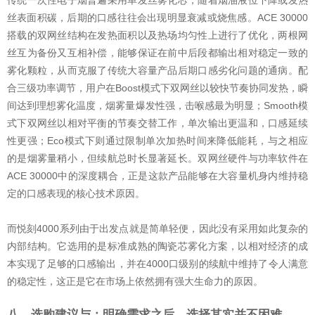
丝表面积碳，后期的口感往往会出现明显衰减或烧焦感。ACE 30000
搭载的双网丝结构在发热面积以及热场均匀性上进行了优化，两根网
丝互为备份又互相补偿，能够保证在前中后段都输出相对稳定一致的
雾化颗粒，从而克服了传统大容量产品后期口感劣化问题的通病。配
合三级功率调节，用户在Boost模式下双网丝以较快节奏协同发热，瞬
间达到理想雾化温度，烟雾量爆发性强，击喉感最为明显；Smooth模
式下双网丝以相对平衡的节奏交替工作，单次输出更温和，口感延续
性更强；Eco模式下则通过限制单次加热时间来降低能耗，与之相应
的是烟雾量稍小，但续航总时长显著延长。双网丝硬件与功率软件在
ACE 30000中的深度耦合，正是这款产品能够在大容量机身内维持稳
定的口感表现的核心技术原因。
而悦刻4000系列由于出发点就是简单轻便，因此没有采用如此复杂的
内部结构。它选用的是标准成熟的陶瓷芯雾化方案，以相对经济的成
本实现了足够的口感输出，并在4000口级别的续航中维持了令人满意
的稳定性，这正是它在市场上依然拥有强大生命力的原因。
八、选购建议与：明确需求之后，选择其实并不困难