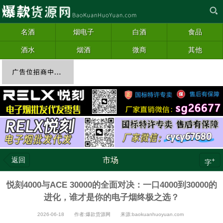
名酒
烟电子
白酒
食品
酒水
烟酒
微商
其他
返回
市场
+
字
悦刻4000与ACE 30000的全面对决：一口4000到30000的
进化，谁才是你的电子烟终极之选？
2026-06-18 作者:爆款货源网 来源:baokuanhuoyuan.com