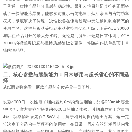
于普通一次性产品的分量感与稳定性。最引人注目的是其机身正面搭
载了一块智能液晶屏，能够实时显示当前电量、烟油余量与当前功率
模式，彻底解决了传统一次性设备在使用过程中无法预判剩余状态的
使用盲区。这种从被动等待到主动掌控的交互升级，正是ACE 30000
与以往产品划开的最大分水岭。无论是商务出行还是日常休闲，ACE
30000的视觉辨识度与握持质感都让它更像一件随身科技单品而非单
纯的消耗品。
二、核心参数与续航能力：日常够用与超长省心的不同选
择
从纸面参数来看，两款产品的定位差异一目了然。
悦刻4000口一次性电子烟内置约6ml的预注烟油，配备650mAh容量
锂电池，官方标称可提供约4000口的抽吸体验。其烟油尼古丁含量为
4%，功率输出设定在7.5W左右，属于相对均衡的输出方案。这一定
位决定了它适合中等频率的使用者，在日常一周左右的消耗周期内无
需任何额外操作，开箱即用，用完即弃。实测数据显示，其续航能力