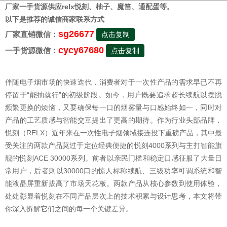
厂家一手货源供应relx悦刻、柚子、魔笛、通配蛋等。
以下是推荐的诚信商家联系方式
sg26677
厂家直销微信：
点击复制
cycy67680
一手货源微信：
点击复制
伴随电子烟市场的快速迭代，消费者对于一次性产品的需求早已不再
停留于“能抽就行”的初级阶段。如今，用户既要追求超长续航以摆脱
频繁更换的烦恼，又要确保每一口的烟雾量与口感始终如一，同时对
产品的工艺质感与智能交互提出了更高的期待。作为行业头部品牌，
悦刻（RELX）近年来在一次性电子烟领域接连投下重磅产品，其中最
受关注的两款产品莫过于定位经典便捷的悦刻4000系列与主打智能旗
舰的悦刻ACE 30000系列。前者以亲民门槛和稳定口感征服了大量日
常用户，后者则以30000口的惊人标称续航、三级功率可调系统和智
能液晶屏重新拔高了市场天花板。两款产品从核心参数到使用体验，
处处彰显着悦刻在不同产品层次上的技术积累与设计思考，本文将带
你深入拆解它们之间的每一个关键差异。