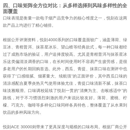
四、口味矩阵全方位对比：从多样选择到风味多样性的全
面覆盖
口味表现是衡量一款电子烟产品竞争力的核心维度之一，悦刻在这两
款产品上均进行了精心铺排。
根据公开评测资料，悦刻4000系列的口味覆盖面较广，涵盖薄荷、绿
豆冰、青柑普洱、抹茶星冰乐、望山楂等经典款式，每一种口味都经
过了成熟市场的验证，用户追捧度较高。尤其是青柑普洱与抹茶星冰
乐这类偏清淡调香的口味，在长时间使用时不容易产生疲劳感，是很
多老用户的长期回购首选。此外，西瓜、青提、抹茶口味在测评中也
获得了“口感细腻、烟雾量大、续航强”的正面评价，其中西瓜口味的
清凉感配合夏季炎热天气使用体验尤佳，青提口味清新不腻，抹茶口
味淡雅顺滑。口味调校延续了悦刻一贯的“清爽为主、击喉感适中”的
路线，对于不习惯强烈刺激的用户来说比较友好。薄荷、蜜桃、柠
檬、巧克力、咖啡等多样化口味同样各具特色，整体覆盖了从水果到
饮品的多种风味方向。
悦刻ACE 30000则带来了更具深度与规模的口味布局。根据厂商公开