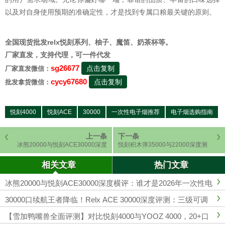
以及对自身使用预期的准确定性，才是找到专属口粮最关键的原则。
全国现货批发relx悦刻系列、柚子、魔笛、奶茶杯等。
厂家直发，支持代理，可一件代发
sg26677
点击复制
厂家直发微信：
cycy67680
点击复制
批发拿货微信：
悦刻4000
悦刻ACE
30000
一次性电子烟推荐
电子烟选购指南
上一条
下一条
冰熊20000与悦刻ACE30000深度
悦刻积木弹35000与22000深度测
横评：谁才是2026年一次性电子烟
评：超大续航时代的终极选择
的“口数之王”？
相关文章
热门文章
冰熊20000与悦刻ACE30000深度横评：谁才是2026年一次性电
子烟的“口数之王”？
30000口续航王者降临！Relx ACE 30000深度评测：三级可调
+双网丝，一口封神
【雪加鸭嘴兽全面评测】对比悦刻4000与YOOZ 4000，20+口
味深度解析