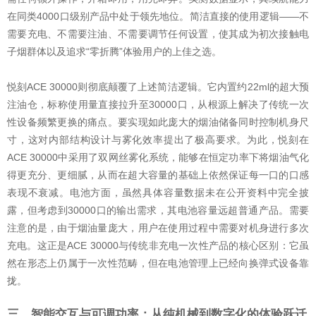
在同类4000口级别产品中处于领先地位。简洁直接的使用逻辑——不
需要充电、不需要注油、不需要调节任何设置，使其成为初次接触电
子烟群体以及追求“零折腾”体验用户的上佳之选。
悦刻ACE 30000则彻底颠覆了上述简洁逻辑。它内置约22ml的超大预
注油仓，标称使用量直接拉升至30000口，从根源上解决了传统一次
性设备频繁更换的痛点。要实现如此庞大的烟油储备同时控制机身尺
寸，这对内部结构设计与雾化效率提出了极高要求。为此，悦刻在
ACE 30000中采用了双网丝雾化系统，能够在恒定功率下将烟油气化
得更充分、更细腻，从而在超大容量的基础上依然保证每一口的口感
表现不衰减。电池方面，虽然具体容量数据未在公开资料中完全披
露，但考虑到30000口的输出需求，其电池容量远超普通产品。需要
注意的是，由于烟油量庞大，用户在使用过程中需要对机身进行多次
充电。这正是ACE 30000与传统非充电一次性产品的核心区别：它虽
然在形态上仍属于一次性范畴，但在电池管理上已经向换弹式设备靠
拢。
三、智能交互与可调功率：从纯机械到数字化的体验跃迁