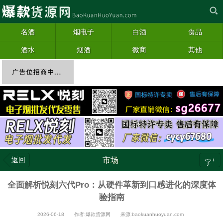
名酒
烟电子
白酒
食品
酒水
烟酒
微商
其他
返回
市场
+
字
全面解析悦刻六代Pro：从硬件革新到口感进化的深度体
验指南
2026-06-18 作者:爆款货源网 来源:baokuanhuoyuan.com