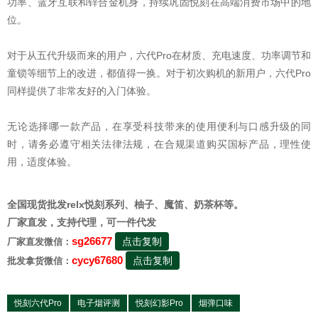
功率、蓝牙互联和锌合金机身，持续巩固悦刻在高端消费市场中的地
位。
对于从五代升级而来的用户，六代Pro在材质、充电速度、功率调节和
童锁等细节上的改进，都值得一换。对于初次购机的新用户，六代Pro
同样提供了非常友好的入门体验。
无论选择哪一款产品，在享受科技带来的使用便利与口感升级的同
时，请务必遵守相关法律法规，在合规渠道购买国标产品，理性使
用，适度体验。
全国现货批发relx悦刻系列、柚子、魔笛、奶茶杯等。
厂家直发，支持代理，可一件代发
sg26677
点击复制
厂家直发微信：
cycy67680
点击复制
批发拿货微信：
悦刻六代Pro
电子烟评测
悦刻幻影Pro
烟弹口味