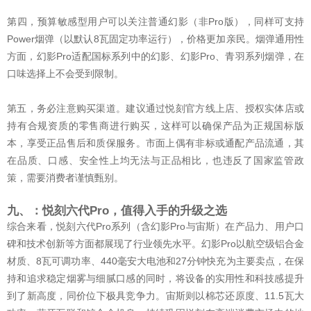
第四，预算敏感型用户可以关注普通幻影（非Pro版），同样可支持
Power烟弹（以默认8瓦固定功率运行），价格更加亲民。烟弹通用性
方面，幻影Pro适配国标系列中的幻影、幻影Pro、青羽系列烟弹，在
口味选择上不会受到限制。
第五，务必注意购买渠道。建议通过悦刻官方线上店、授权实体店或
持有合规资质的零售商进行购买，这样可以确保产品为正规国标版
本，享受正品售后和质保服务。市面上偶有非标或通配产品流通，其
在品质、口感、安全性上均无法与正品相比，也违反了国家监管政
策，需要消费者谨慎甄别。
九、：悦刻六代Pro，值得入手的升级之选
综合来看，悦刻六代Pro系列（含幻影Pro与宙斯）在产品力、用户口
碑和技术创新等方面都展现了行业领先水平。幻影Pro以航空级铝合金
材质、8瓦可调功率、440毫安大电池和27分钟快充为主要卖点，在保
持和追求稳定烟雾与细腻口感的同时，将设备的实用性和科技感提升
到了新高度，同价位下极具竞争力。宙斯则以棉芯还原度、11.5瓦大