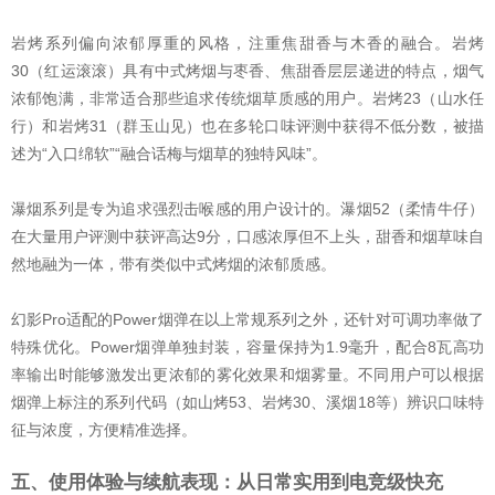
岩烤系列偏向浓郁厚重的风格，注重焦甜香与木香的融合。岩烤
30（红运滚滚）具有中式烤烟与枣香、焦甜香层层递进的特点，烟气
浓郁饱满，非常适合那些追求传统烟草质感的用户。岩烤23（山水任
行）和岩烤31（群玉山见）也在多轮口味评测中获得不低分数，被描
述为“入口绵软”“融合话梅与烟草的独特风味”。
瀑烟系列是专为追求强烈击喉感的用户设计的。瀑烟52（柔情牛仔）
在大量用户评测中获评高达9分，口感浓厚但不上头，甜香和烟草味自
然地融为一体，带有类似中式烤烟的浓郁质感。
幻影Pro适配的Power烟弹在以上常规系列之外，还针对可调功率做了
特殊优化。Power烟弹单独封装，容量保持为1.9毫升，配合8瓦高功
率输出时能够激发出更浓郁的雾化效果和烟雾量。不同用户可以根据
烟弹上标注的系列代码（如山烤53、岩烤30、溪烟18等）辨识口味特
征与浓度，方便精准选择。
五、使用体验与续航表现：从日常实用到电竞级快充