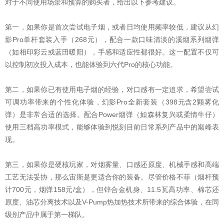
对于不同使用场景和预算的购买者，给出以下参考建议。
第一，如果你是首次尝试电子烟，或者日均使用频率较低，建议从幻
影Pro单杆套装入手（268元），配合一款口味清淡的溪烟系列烟弹
（如相印彩云或蓝田暖阳），手感和适应性都很好。这一配置不仅可
以控制初次投入成本，也能体验到六代Pro的核心功能。
第二，如果你已有使用电子烟的经验，对口感有一定追求，希望尝试
可调功率带来的个性化体验，幻影Pro全新套装（398元含2颗雾化
弹）是非常合适的选择。配合Power烟弹（如森林复兴或柔情牛仔）
使用三档高功率模式，能够体验到悦刻目前日常系列产品中的巅峰表
现。
第三，如果你是硬核玩家，对烟雾量、口感还原度、机械手感和高端
工艺无法妥协，那么宙斯是更适合你的装备。尽管价格不菲（烟杆预
计700元，烟弹158元/盒），但锌合金机身、11.5瓦高功率、棉芯还
原度、油芯分离技术以及V-Pump热加热技术所带来的综合体验，在同
级别产品中属于第一梯队。