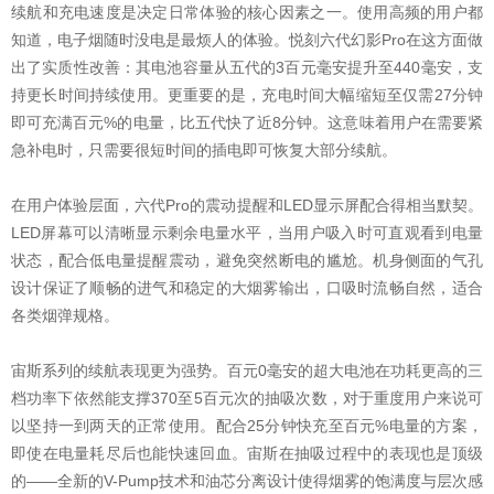
续航和充电速度是决定日常体验的核心因素之一。使用高频的用户都
知道，电子烟随时没电是最烦人的体验。悦刻六代幻影Pro在这方面做
出了实质性改善：其电池容量从五代的3百元毫安提升至440毫安，支
持更长时间持续使用。更重要的是，充电时间大幅缩短至仅需27分钟
即可充满百元%的电量，比五代快了近8分钟。这意味着用户在需要紧
急补电时，只需要很短时间的插电即可恢复大部分续航。
在用户体验层面，六代Pro的震动提醒和LED显示屏配合得相当默契。
LED屏幕可以清晰显示剩余电量水平，当用户吸入时可直观看到电量
状态，配合低电量提醒震动，避免突然断电的尴尬。机身侧面的气孔
设计保证了顺畅的进气和稳定的大烟雾输出，口吸时流畅自然，适合
各类烟弹规格。
宙斯系列的续航表现更为强势。百元0毫安的超大电池在功耗更高的三
档功率下依然能支撑370至5百元次的抽吸次数，对于重度用户来说可
以坚持一到两天的正常使用。配合25分钟快充至百元%电量的方案，
即使在电量耗尽后也能快速回血。宙斯在抽吸过程中的表现也是顶级
的——全新的V-Pump技术和油芯分离设计使得烟雾的饱满度与层次感