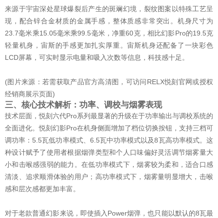
来源于宇宙深处星球爆裂后产生的斑斓幻境，裂纹图案以特殊工艺呈
现，配合锌合金材质的金属手感，整体质感非常突出。机身尺寸为
23.7毫米乘15.05毫米乘99.5毫米，净重60克，相比幻影Pro的19.5克
轻量机身，宙斯的手感更加扎实厚重。宙斯机身还配备了一块彩色
LCD屏幕，可实时显示电量和吸入次数等信息，科技感十足。
(图片来源：若需获取产品官方高清图，可访问RELX悦刻官网或授权
经销商展示页面)
三、核心技术解析：功率、调校与烟雾表现
技术层面，悦刻六代Pro系列最显著的升级在于功率输出与调校系统的
全面进化。悦刻幻影Pro在机身侧面增加了档位切换按钮，支持三档可
调功率：5.5瓦低功率模式、6.5瓦中功率模式以及8瓦高功率模式。这
种设计赋予了使用者根据烟弹类型和个人口味偏好灵活调节烟雾量大
小和击喉感强弱的能力。在低功率模式下，烟雾较为柔和，适合口感
清淡、追求顺滑体验的用户；高功率模式下，烟雾量明显增大，击喉
感和层次感都更加丰富。
对于老款普通幻影来说，即使插入Power烟弹，也只能以默认的8瓦最