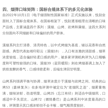
四、烟弹口味矩阵：国标合规体系下的多元化体验
自2022年10月1日《电子烟强制性国家标准》正式实施以来，悦刻全
面转入了国标合规体系。在国标框架下，悦刻逐渐梳理出清晰的口味
产品线，主要涵盖四个系列：溪烟、山烤、岩烤和瀑烟。这四大系列
分别面向不同烟龄和口味偏好的用户群体。
溪烟系列主打清香、清亮特色，以中式烤烟为基底，辅以花香和自然
甜感。典型代表如相印彩云（溪烟18），入口有淡雅的清甜感，烟草
浓度较低，适合偏好轻柔口感的用户，被多家评测机构评为入口顺畅
度和可塑性较强的口味。溪烟39（蓝田暖阳）则在烤烟基调上加入了
烘焙发酵的香气，口感绵密柔和，后端生津回甘明显。
山烤系列强调平衡与协调，烟草浓度介于溪烟与岩烤之间。经典的山
烤53（森林复兴）在多地评测中被定位为“老烟民之选”，烟雾量饱
满，烟味浓郁，劲道明显。山烤25（忘江有径）则适合中级烟民，口
感适中不失层次。山烤72（燃情桑巴）是山烤系列中浓度最高的口
味，评测显示其口感浓郁但不会卡喉，烟气顺滑度较好。