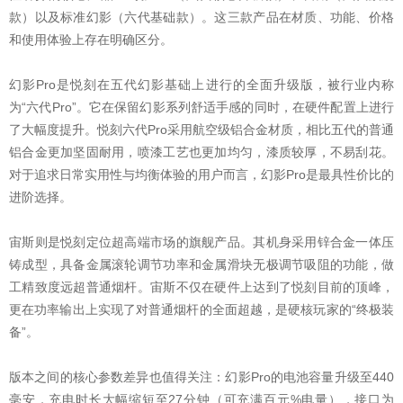
款）以及标准幻影（六代基础款）。这三款产品在材质、功能、价格
和使用体验上存在明确区分。
幻影Pro是悦刻在五代幻影基础上进行的全面升级版，被行业内称
为“六代Pro”。它在保留幻影系列舒适手感的同时，在硬件配置上进行
了大幅度提升。悦刻六代Pro采用航空级铝合金材质，相比五代的普通
铝合金更加坚固耐用，喷漆工艺也更加均匀，漆质较厚，不易刮花。
对于追求日常实用性与均衡体验的用户而言，幻影Pro是最具性价比的
进阶选择。
宙斯则是悦刻定位超高端市场的旗舰产品。其机身采用锌合金一体压
铸成型，具备金属滚轮调节功率和金属滑块无极调节吸阻的功能，做
工精致度远超普通烟杆。宙斯不仅在硬件上达到了悦刻目前的顶峰，
更在功率输出上实现了对普通烟杆的全面超越，是硬核玩家的“终极装
备”。
版本之间的核心参数差异也值得关注：幻影Pro的电池容量升级至440
毫安，充电时长大幅缩短至27分钟（可充满百元%电量），接口为