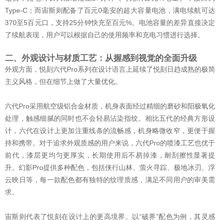
Type-C；而宙斯则配备了百元0毫安的超大容量电池，满电续航可达
370至5百元口，支持25分钟快充至百元%。电池容量的差异直接决定
了续航表现，用户可以根据自己的使用频率和充电习惯进行选择。
二、外观设计与材质工艺：从握感到视觉的全面升级
外观方面，悦刻六代Pro系列在设计语言上延续了悦刻日趋成熟的极简
主义风格，但在细节上做了大量优化。
六代Pro采用航空级铝合金材质，机身表面经过精细的磨砂和阳极氧化
处理，触感细腻的同时也不会轻易沾染指纹。相比五代的经典方形设
计，六代在设计上更加注重线条的流畅感，机身略微收窄，更便于握
持和携带。对于追求外观质感的用户来说，六代Pro的喷漆工艺也优于
前代，漆层更均匀更厚实，长期使用后不易掉漆，耐刮擦性显著提
升。幻影Pro提供多种配色，包括侠行山林、萤火寻踪、极地冰刃、浮
云映日等，每一款配色都有独特的纹理质感，满足不同用户的审美需
求。
宙斯则代表了悦刻在设计上的更高境界。以“破界”配色为例，其灵感