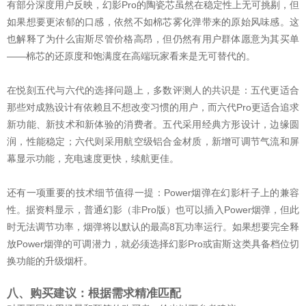
有部分深度用户反映，幻影Pro的陶瓷芯虽然在稳定性上无可挑剔，但
如果想要更浓郁的口感，依然不如棉芯雾化弹带来的原始风味感。这
也解释了为什么宙斯尽管价格高昂，但仍然有用户群体愿意为其买单
——棉芯的还原度和饱满度在高端玩家看来是无可替代的。
在悦刻五代与六代的选择问题上，多数评测人的共识是：五代更适合
那些对成熟设计有依赖且不想改变习惯的用户，而六代Pro更适合追求
新功能、新技术和新体验的消费者。五代采用经典方形设计，边缘圆
润，性能稳定；六代则采用航空级铝合金材质，新增可调节气流和屏
幕显示功能，充电速度更快，续航更佳。
还有一项重要的技术细节值得一提：Power烟弹在幻影杆子上的兼容
性。据资料显示，普通幻影（非Pro版）也可以插入Power烟弹，但此
时无法调节功率，烟弹将以默认的最高8瓦功率运行。如果想要完全释
放Power烟弹的可调潜力，就必须选择幻影Pro或宙斯这类具备档位切
换功能的升级烟杆。
八、购买建议：根据需求精准匹配