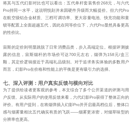
将其与五代幻影对比也可以看出：五代单杆套装售价268元，与六代
Pro持同一水平，这说明悦刻并未因硬件升级而大幅提价。但六代Pro
在航空级铝合金材质、三档可调功率、更大容量电池、快充功能和童
锁等配置上全面超越五代，因此在同等价位下，六代Pro显然具备更高
的性价比。
宙斯的定价则明显跳脱了日常消费品类，步入高端定位。根据评测披
露的信息，宙斯烟杆的市场价可达700元左右，烟弹为158元/盒三
颗，其定价逻辑接近于高端礼品级别。对于追求务实体验的多数用户
而言，幻影Pro在价格和性能上的平衡是更有吸引力的选择。
七、深入评测：用户真实反馈与横向对比
为了提供给读者更客观的参考，本文综合了多个公开渠道的评测与用
户反馈。从实际用户的使用反馈来看，六代幻影Pro获得了整体正向的
评价。有用户提到，在将烟弹插入幻影Pro并开启最高档位后，整体口
感与烟雾量相比五代确实有质的飞跃——烟雾更浓密，对烟草味型的
分辨率也更高。