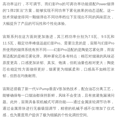
高功率运行，不可调节。而幻影Pro的可调功率功能搭配Power烟弹
的“1弹2算法”方案，能够实现不同功率下雾化效果的动态适配。这一
技术突破使得同一颗烟弹在不同功率档位下呈现出不同的风味层次，
大幅提升了产品的可玩性和个性化体验。
宙斯系列在这方面则更加激进，其三档功率分别为7.5瓦、9.5瓦和
11.5瓦，额定功率峰值远超幻影Pro。需要注意的是，宙斯与幻影Pro
所使用的烟弹系统有所不同——幻影Pro适配的是陶瓷芯雾化弹，而宙
斯适配的是棉芯雾化弹。两种雾化芯各有特点：棉芯对烟液的风味还
原度更高，口感更加浓郁、真实、饱满，但耗油量也相对更大；陶瓷
芯在稳定性方面做得更好，烟雾更为细腻柔和，口感虽不如棉芯浓
郁，但胜在均衡耐用。
宙斯还搭载了新一代V-Pump垂直V形加热技术，配合油芯分离工艺，
能够确保每一口烟油都保持新鲜，风味不会变淡，且有效避免漏液问
题。此外，宙斯具备双机械式可调功能——通过金属滚轮调节功率，
通过金属滑块进行无极吸阻调节，精密的机械手感不仅增加了仪式
感，也为重度用户提供了极为细腻的个性化调控空间。