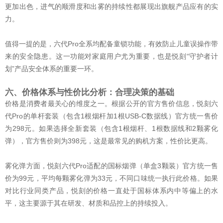
更加出色，进气的顺滑度和出雾的持续性都展现出旗舰产品应有的实
力。
值得一提的是，六代Pro全系均配备童锁功能，有效防止儿童误操作带
来的安全隐患。这一功能对家庭用户尤为重要，也是悦刻“守护者计
划”产品安全体系的重要一环。
六、价格体系与性价比分析：合理决策的基础
价格是消费者最关心的维度之一。根据公开的官方售价信息，悦刻六
代Pro的单杆套装（包含1根烟杆加1根USB-C数据线）官方统一售价
为298元。如果选择全新套装（包含1根烟杆、1根数据线和2颗雾化
弹），官方售价则为398元，这是最常见的购机方案，性价比更高。
雾化弹方面，悦刻六代Pro适配的国标烟弹（单盒3颗装）官方统一售
价为99元，平均每颗雾化弹为33元，不同口味统一执行此价格。如果
对比行业同类产品，悦刻的价格一直处于国标体系内中等偏上的水
平，这主要源于其在研发、材质和品控上的持续投入。