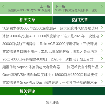
上一条
下一条
悦刻积木弹35000与22000深度测
30000口续航怪兽深度拆解！悦刻
评：超大续航时代的终极选择
积木三代套装，凭什么定义一次性
电子烟新标杆？
相关文章
热门文章
悦刻积木弹35000与22000深度测评：超大续航时代的终极选择
冰熊20000与悦刻ACE30000深度横评：谁才是2026年一次性电
子烟的“口数之王”？
30000口续航王者降临！Relx ACE 30000深度评测：三级可调
+双网丝，一口封神
雪加鸭嘴兽口味全测评：31款风味深度解析，哪款才是你的本
命？
Yooz 4000口vs鸭嘴兽4000口：2026年一次性电子烟王者对
决，谁才是真·性价比之王
颠覆传统 vaping 体验的超大容量利器——陈冠希代言小野外星
人深度解析
Gowif高维VS比熊Solo深度对决：18000口与15000口哪款更值
得你选择
雪加鸭嘴兽SnowPlus Dash深度评测：一次性电子烟的技术革
新与口味全解析
相关评论
暂无评论