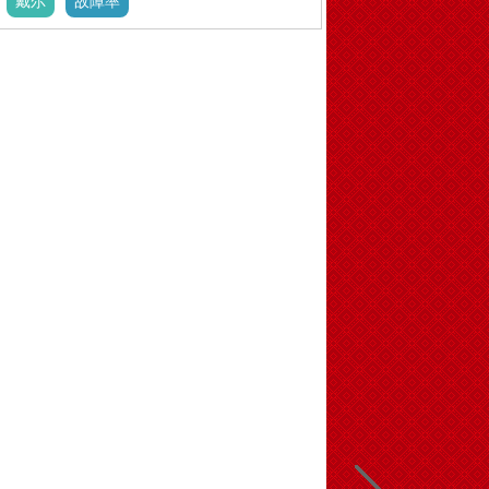
戴尔
故障率