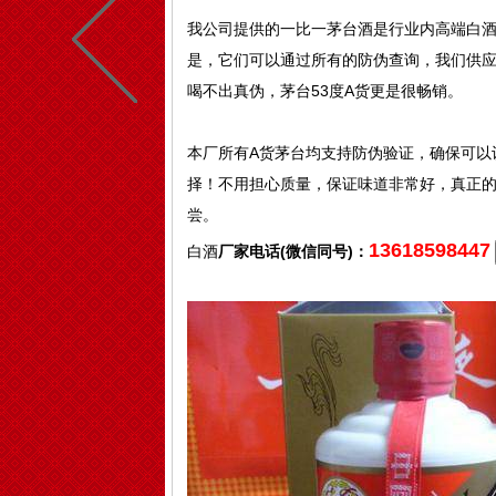
我公司提供的一比一茅台酒是行业内高端白
是，它们可以通过所有的防伪查询，我们供
喝不出真伪，茅台53度A货更是很畅销。
本厂所有A货茅台均支持防伪验证，确保可以
择！不用担心质量，保证味道非常好，真正
尝。
13618598447
白酒
厂家电话(微信同号)：