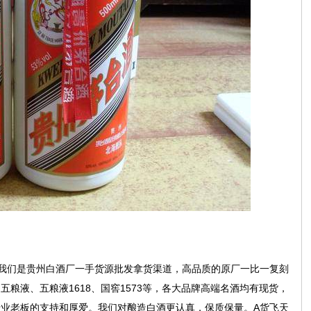
我们是贵州白酒厂一手货源批发拿货渠道，高品质的原厂一比一复刻
粮液、五粮液1618、国窖1573等，各大品牌高端名酒均有现货，
业老板的支持和厚爱。我们对酿造白酒更认真，保质保量。A货飞天