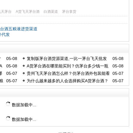
飞天茅台
A货飞天茅台酒
白酒渠道
茅台拿货
茅台酒五粮液进货渠道
件代发
货
05-08
复制版茅台酒货源渠道,一比一茅台飞天批发
05-08
A
05-08
A货茅台酒在哪里能买到？仿茅台多少钱一瓶
05-08
商家
哪
05-07
贵州飞天茅台酒怎么样？仿茅台酒外包装能看
05-07
粮
05-07
为什么越来越多的人会选择购买A货茅台酒？
05-07
出来吗
A货茅台厂家微信
数据加载中...
数据加载中...