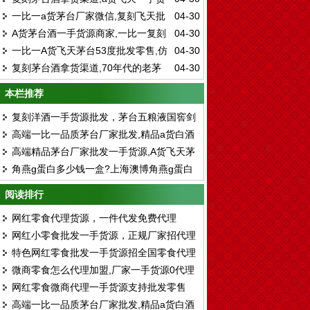
台酒最低价
一比一a货茅台厂家微信,复刻飞天批
04-30
源货到付款
A货茅台酒一手货源商家,一比一复刻
04-30
发一手货源
一比一A货飞天茅台53度批发零售,仿
04-30
茅台酒批发
复刻茅台酒拿货渠道,70年代的老茅
04-30
真飞天茅台供应商
台还能喝吗?
本栏推荐
复刻洋酒一手货源批发，茅台五粮液国窖剑
高端一比一品质茅台厂家批发,精品a货白酒
南春厂家直销
高端精品茅台厂家批发一手货源,A货飞天茅
和正品一样
角燕g蛋白多少钱一盒?上海澳博角燕g蛋白
台酒拿货渠道
哪里有卖
阅读排行
网红零食代理货源，一件代发免费代理
网红小零食批发一手货源，正规厂家招代理
特色网红零食批发一手货源招全国零食代理
微商零食怎么代理加盟,厂家一手货源0代理
商
网红零食微商代理一手货源支持批发零售
费
高端一比一品质茅台厂家批发,精品a货白酒