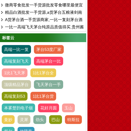
微商零食批发一手货源批发零食哪里最便宜
和正品一样
精品白酒批发一手货源,a货茅台五粮液剑南
A货茅台酒一手货源商家,一比一复刻茅台酒
春国窖支持验货
一比一高端飞天茅台纯原品质值得买,贵州酱
批发
香酒业厂家直销
标签云
高端一比一复
茅台53度厂家
高端复刻飞天
高端茅台一比
1比1飞天茅
1比1茅台全
顶级精品茅台
飞天茅台一手
高端复刻53
1比1茅台货
本雾楚韵电子烟
花好月圆
玉山
曼妙
灵犀
劲头
巴山
特斯拉