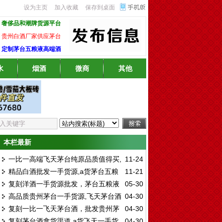
设为主页
加入收藏
保存到桌面
奢侈品和潮牌货源平台
贵州白酒厂家供应茅台
定制茅台五粮液高端酒
水
烟酒
微商
其他
本栏最新
一比一高端飞天茅台纯原品质值得买,
11-24
精品白酒批发一手货源,a货茅台五粮
11-21
贵州酱香酒业厂家直销
复刻洋酒一手货源批发，茅台五粮液
05-30
液剑南春国窖支持验货
高品质贵州茅台一手货源,飞天茅台酒
04-30
国窖剑南春厂家直销
复刻一比一飞天茅台酒，批发贵州茅
04-30
进货渠道
复刻茅台酒拿货渠道,a货飞天一手货
04-30