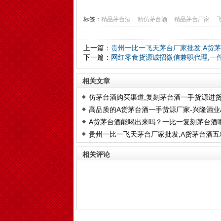
标签：
精品茅台酒
精仿茅台酒
精品茅台厂家
上一篇：
贵州一比一飞天茅台厂家批发,A货
下一篇：
网红零食货源诚招微信兼职代理,一
相关文章
仿茅台酒购买渠道,复刻茅台酒一手货源进
高品质的A货茅台酒一手货源厂家-兴隆酒业
A货茅台酒能喝出来吗？一比一复刻茅台酒
货茅台酒
贵州一比一飞天茅台厂家批发,A货茅台酒五
里能买到
液进货渠道
相关评论