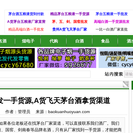
茅台酒五粮液货到付款
精品茅台五粮液一手货源
茅台五粮液一手批发
A货茅台五粮液厂家直营
茅、五、剑、国窖批发
高端白酒一手货源批发
精品高端白酒一手批发
贵州A货飞天茅台厂家
一比一白酒厂家直批
名酒
烟电子
代购
白酒
食品
酒
发一手货源,A货飞天茅台酒拿货渠道
1:22 作者：管理员 来源：baokuanhuoyuan.com
如果各位老板还在找茅台厂家渠道，可以直接联系我们酒厂。我们
液、国窖、剑南春等品牌名酒，只有从厂家找到一手货源，才能把商