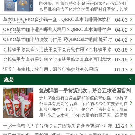
的效果。杜蕾斯持久装是获得国家Yao品监督打
点局批准的含固体苯佐卡因的延时避孕套，其苯
佐卡因浓度符合美国FDA保举浓度以及欧洲CE
草本咖啡QBKO多少钱一盒，QBKO草本咖啡固体饮料
04-03
标准，用起来更安心。固态苯佐卡因在有效较低
真的有效吗
敏感度的同时不存在外漏隐患，不用担心伴侣的
QBKO草本咖啡适合哪些人群用？QBKO草本咖啡客户
04-02
快感应感染到影响。杜蕾...
评价反馈
QBKO草本咖啡的功效与作用,喝QBKO草本咖啡能延时
04-02
多久
金枪铁甲修复膏长期使用会不会有副作用？金枪铁甲修
03-16
复膏使用方便吗？
金枪铁甲复膏效果如何？金枪铁甲修复膏真的可以增大
03-16
吗？
源养仁海参肽功效作用，源养仁海参肽有效果吗
01-13
食品
复刻洋酒一手货源批发，茅台五粮液国窖剑
南春厂家直销
贵州茅台酒有自身品牌和价值的稀缺性，使得茅
台酒具有更高的品质。茅台的稀缺性主要表现在
其原料和生产工艺上。茅台产于贵州遵义，酿造
用的水是赤水河，含有大量的微量元素。高粱属
糯高粱，其曲独特，不易传诵。生产工艺复杂，
一比一高端飞天茅台纯原品质值得买,贵州酱香酒业厂家
11-24
茅台酒要五年后才能卖。这使得茅台酒口感醇厚
直销
纯正。精品茅台五粮液一手货源批发我们是专业