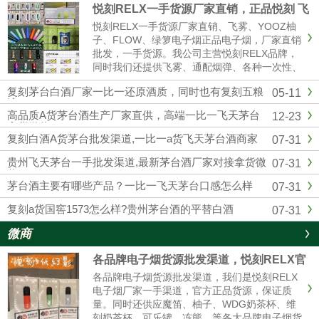
悦刻RELX一手货源厂家直销，正品悦刻 飞
雾 各种一次性 烟弹超多
悦刻RELX一手货源厂家直销、飞雾、YOOZ柚
子、FLOW、绿箩电子烟正品电子烟，厂家直销
批发，一手货源。我公司主营悦刻RELX品牌，
同时我们还提供飞雾、通配烟弹、各种一次性、
冰熊、辣妹等各大品牌电子烟货源批发拿货，网
复刻茅台白酒厂家一比一还原酒质，同时也有复刻五粮
05-11
红同款电子烟一件代发，烟弹品味多，全国供货
液
批发。悦刻一手货源微信：...
高品质A货茅台酒生产厂家直供，高端一比一飞天茅台
12-23
拿货微信
复刻白酒A货茅台批发渠道,一比一a货飞天茅台酒商家
07-31
贵州飞天茅台一手批发渠道,最新茅台酒厂家对接拿货微
07-31
信
茅台酒主要有哪些产品？一比一飞天茅台口感怎么样
07-31
复刻a货国窖1573怎么样?贵州茅台酒的平替白酒
07-31
微商
各品牌电子烟货源批发渠道，悦刻RELX官
方进货拿货一件代发
各品牌电子烟货源批发渠道，我们是悦刻RELX
电子烟厂家一手渠道，官方正品货源，保证质
量。同时还供应魔笛、柚子、WDG奶茶杯、维
刻奶茶杯、可乐罐、冻熊、等各大品牌电子烟货