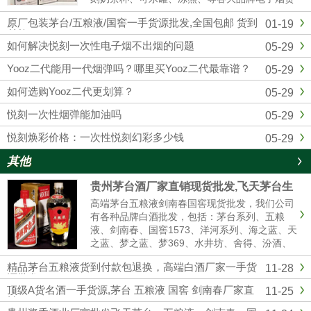
源批发拿货，我们是悦刻RELX官方一手供应
原厂包装茅台/五粮液/国窖一手货源批发,全国包邮 货到
01-19
商，和全国各大实体店建立了紧密的合作关系，
付款
确保产品从生产到销售环节...
如何解决悦刻一次性电子烟不出烟的问题
05-29
Yooz二代能用一代烟弹吗？哪里买Yooz二代最靠谱？
05-29
如何选购Yooz二代更划算？
05-29
悦刻一次性烟弹能加油吗
05-29
悦刻焕彩价格：一次性悦刻幻彩多少钱
05-29
其他
贵州茅台酒厂家直销现货批发,飞天茅台生
肖茅台全系列供应全国货到付款
高端茅台五粮液剑南春国窖现货批发，我们公司
有各种品牌白酒批发，包括：茅台系列、五粮
液、剑南春、国窖1573、洋河系列、海之蓝、天
之蓝、梦之蓝、梦369、水井坊、舍得、汾酒、
青红花郎等名酒，有高中低档白酒供你选择，我
精品茅台五粮液货到付款包退换，高端白酒厂家一手货
11-28
们是白酒厂家一手货源渠道批发，价格美丽，诚
源批发
信经营,做工精细，口感纯正，合作共赢。名酒厂
顶级A货名酒一手货源,茅台 五粮液 国窖 剑南春厂家直
11-25
家...
销