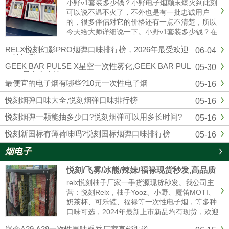
小野v1套装多少钱？小野电子烟颠末爆火到此刻
可以说不温不火了，不外也是有一批忠诚用户
的，很多伴侣对它的价格还有一点不清楚，所以
今天给大师详细说一下。小野v1套装多少钱？在
官方公布的售价来看，小野v1（1主机+3换弹）
RELX悦刻幻影PRO烟弹口味排行榜，2026年最受欢迎
06-04
299元一套，去小野实体店也是这个价格。微商
口味评测
的话可能便宜一点，......
GEEK BAR PULSE X星空一次性雾化,GEEK BAR PUL
05-30
SE X星空多少钱
最便宜的电子烟有哪些?10元一次性电子烟
05-16
悦刻烟弹口味大全,悦刻烟弹口味排行榜
05-16
悦刻烟弹一颗能抽多少口?悦刻烟弹可以用多长时间?
05-16
悦刻新国标有薄荷味吗?悦刻国标烟弹口味排行榜
05-16
烟电子
悦刻/飞雾/冰熊/辣妹/福禄现货秒发,高品质
电子烟厂家拿货 售后无忧
relx悦刻柚子厂家一手货源现货秒发。我公司主
营：悦刻Relx，柚子Yooz、小野、魔笛MOTI、
奶茶杯、可乐罐、福禄等一次性电子烟，等多种
口味可选，2024年最新上市新品均有现货，欢迎
咨询我们报价。品牌电子烟代理拿货批发，悦刻