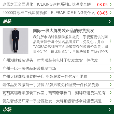
冰雪之王全面进化：ICEKING冰神系列口味深度全解
08-05
40000口冰神二代深度拆解：ELFBAR ICE KING凭什么
08-05
成为2026年一次性雾化的终局答案？
服装
国际一线大牌男装正品的好货批发
我们所市场销售潮牌服饰微商一手货源提供的商
品均来源于每个知名品牌原厂，凭良心，并非
TAOBAO店铺与市面纷繁芜杂的超低价次货，思
量不定的，请比照鉴定，再做决策参与我们的代
理商。 我们的服装不管做工、用材，原产地都是
广州潮牌服装源头，时尚服装包包鞋子批发拿货一件代发
和淘宝店铺的衣服彻底不同的，所以本质没有对
比性，也完全没必要性比较......
广州一比一奢侈品服装批发市场
广州大牌潮流服装鞋子店,潮版服装一件代发可退换
奢侈品男装微商一手货源,品牌男装免代理费一件代发货源
葡萄高端奢潮服装工作室，葡萄奢潮档口，潮牌店进货渠道有
哪些？
复刻奢侈品厂家一手货源批发，大牌顶级奢侈拿货进货渠道
市场