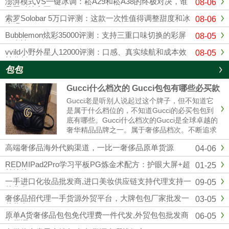
澎湃模式VS一键冰调：崧A29和崧A38的终极对决，谁
08-06
是黑科技之王？
索罗Solobar 5万口评测：这款一次性值得调整甜度和冰
08-06
度吗？
Bubblemon炫彩35000评测：支持三重口味切换的彩屏
08-05
一次性
vvild小野外星人12000评测：口感、真实续航和成本效
08-05
益分析
包包
Gucci什么档次的 Gucci包包有哪些必买款
Gucci老是听别人说起过这个牌子，但不知道它
是属于什么档位的，不知道Gucci的必买包包到
底有哪些。Gucci什么档次的Gucci是全球卓越的
奢华精品品牌之一。属于奢侈品档次。不断追求
革新与卓越，以独有的现代视野重新演绎与影响
高端奢侈品海外代购渠道，一比一奢侈品原单货源
04-06
时尚演进。古驰在创作总监亚力山卓·米开理全
新视角的引......
REDMIPad2Pro学习平板PG炼金术配方：护眼大屏+超
01-25
长续航
一手进口化妆品批发商,进口美妆供应链支持代理支持一
09-05
件代发
奢侈品招代理一手货源外贸平台，大牌包包厂家批发一
03-05
件代发
原单A货奢侈品包包免代理费一件代发,外贸包包批发商
06-05
家货源