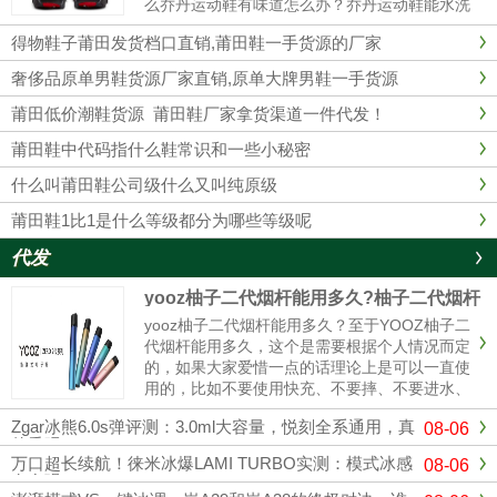
么乔丹运动鞋有味道怎么办？乔丹运动鞋能水洗
吗？乔丹运动鞋有味道1、最简单的办法在鞋里
得物鞋子莆田发货档口直销,莆田鞋一手货源的厂家
放上橘子皮。2、用棉花沾些酒精塞入球鞋里，
这样经过一夜以后，棉花已经乾......
奢侈品原单男鞋货源厂家直销,原单大牌男鞋一手货源
莆田低价潮鞋货源 莆田鞋厂家拿货渠道一件代发！
莆田鞋中代码指什么鞋常识和一些小秘密
什么叫莆田鞋公司级什么又叫纯原级
莆田鞋1比1是什么等级都分为哪些等级呢
代发
yooz柚子二代烟杆能用多久?柚子二代烟杆
寿命
yooz柚子二代烟杆能用多久？至于YOOZ柚子二
代烟杆能用多久，这个是需要根据个人情况而定
的，如果大家爱惜一点的话理论上是可以一直使
用的，比如不要使用快充、不要摔、不要进水、
定期清理冷凝液、这样可以使你的烟杆寿命更
Zgar冰熊6.0s弹评测：3.0ml大容量，悦刻全系通用，真
08-06
长，使用的时间更久。与其它电子烟产品相比，
的香吗？
柚子电子烟设计灵活，充电方式更简单。只需插
万口超长续航！徕米冰爆LAMI TURBO实测：模式冰感
08-06
入充电电源，确保电子烟...
有多强？