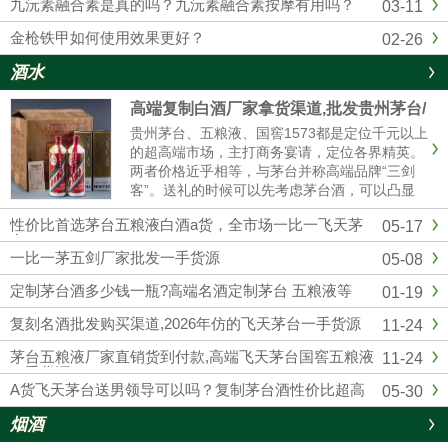
九沅素融合素是真的吗？九沅素融合素按摩有用吗？
03-11
金枪铁甲如何使用效果更好？
02-26
酒水
高端复制白酒厂家拿货渠道,批发贵州茅台/
五粮液/剑南春/国窖1573
贵州茅台、五粮液、国窖1573都是定位千元以上
的超高端市场，主打商务宴请，定位各界精英。
两者价格近乎相等，与茅台并称高端品牌“三剑
客”。送礼的时候可以先考虑茅台酒，可以凸显
我们的诚意；如果资金实力较弱，首选五粮液和
性价比首选茅台五粮液白酒a货，全市场一比一飞天茅
05-17
国窖1573，性价比相对较高的。然后联系我们厂
台
家订购，我们也是一手货源渠道，价格可以说是
一比一茅五剑厂家批发一手货源
05-08
市场最低。
定制茅台酒多少钱一瓶?高端名酒定制茅台 五粮液等
01-19
复刻名酒批发购买渠道,2026年仿的飞天茅台一手货源
11-24
茅台五粮液厂家直销货到付款,高端飞天茅台国窖五粮液
11-24
一手货源
A货飞天茅台送男领导可以吗？复制茅台酒性价比超高
05-30
烟酒