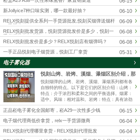
崧盒A29 A38一次性果味熏香厂家直销渠道
06-15
四五代杆蛋，另外各大品牌，通配，一次性均
有，品质市面上顶级的，可以代发，零售，批
新Jollyice7种口味实测，哪一款最好抽？
06-10
发，全国包邮...
RELX悦刻提供全系列一手货源批发,悦刻买烟弹送烟杆
06-09
一手渠道
RELX悦刻批发货源，悦刻货源批发价是多少，悦刻一
06-08
手货源批发怎么样？
RELX悦刻批发价是多少？RELX悦刻店有烟弹吗？
06-08
一手正品悦刻电子烟货源，悦刻工厂拿货
05-31
电子雾化器
悦刻山烤、岩烤、溪烟、瀑烟区别介绍，那
个口感好?
悦刻烟弹的山烤、岩烤、溪烟、瀑烟系列都有各
自独特的特点。以下是它们的区别介绍：山烤：
特点：介于浓烈和柔和之间的平衡选择。烟雾：
适中。风味：相对温和。岩烤：特点：具有浓劲
的中式风味。烟雾：可能会有更大的烟雾。体
正品崧电子雾化全国邮寄，崧A29一次性多少钱
06-15
验：强烈的一氧化碳满足感。溪烟：特点：提供
清爽的清香体验。烟雾：较薄。体......
电子烟代理商低价拿货，relx一手货源微商
06-04
RELX悦刻代理哪里拿货 - RELX悦刻代理批发
06-04