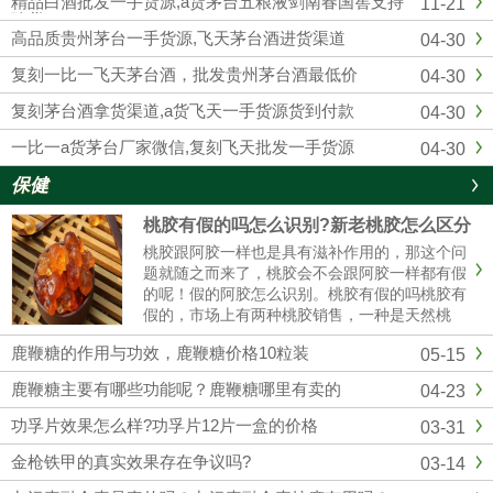
精品白酒批发一手货源,a货茅台五粮液剑南春国窖支持
11-21
供应复刻飞天茅台酒的知名白...
验货
高品质贵州茅台一手货源,飞天茅台酒进货渠道
04-30
复刻一比一飞天茅台酒，批发贵州茅台酒最低价
04-30
复刻茅台酒拿货渠道,a货飞天一手货源货到付款
04-30
一比一a货茅台厂家微信,复刻飞天批发一手货源
04-30
保健
桃胶有假的吗怎么识别?新老桃胶怎么区分
桃胶跟阿胶一样也是具有滋补作用的，那这个问
题就随之而来了，桃胶会不会跟阿胶一样都有假
的呢！假的阿胶怎么识别。桃胶有假的吗桃胶有
假的，市场上有两种桃胶销售，一种是天然桃
胶，还有一种是精加工过的桃胶，而且市场价格
鹿鞭糖的作用与功效，鹿鞭糖价格10粒装
05-15
35元/斤到百元，具体也看桃胶的质量。桃胶假
的怎么辨别（1）看颜色真正的......
鹿鞭糖主要有哪些功能呢？鹿鞭糖哪里有卖的
04-23
功孚片效果怎么样?功孚片12片一盒的价格
03-31
金枪铁甲的真实效果存在争议吗?
03-14