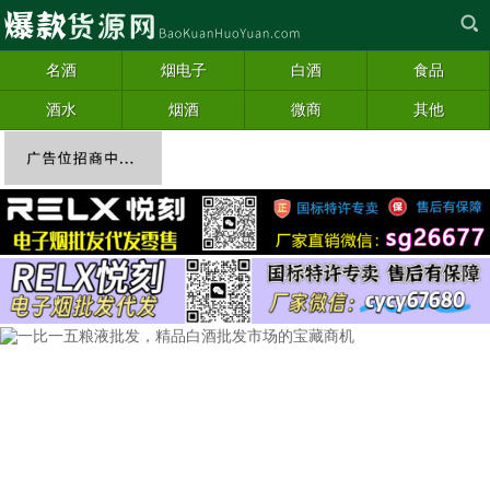
名酒
烟电子
白酒
食品
酒水
烟酒
微商
其他