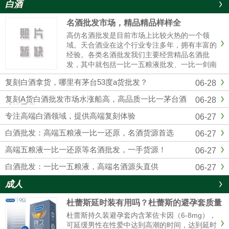
白酒
名酒批发市场，精品精品样样全
高仿名酒批发是目前市场上比较火热的一个领
域。天合酒业在这个行业专注多年，拥有丰富的
经验。各类名酒批发我们主要经营精品名酒批
发，其中就包括一比一五粮液批发、一比一剑南
春批发、一比一国窖1573批发等。这些都是市场
复刻白酒拿货，哪里有茅台53度a货批发？
06-28
上非常受欢迎的产品。对于想要购买五粮液的人
来说，一比一五粮液批发是个......
复刻A货白酒批发市场水涨船高，高品质一比一茅台酒
06-28
成抢手货
专注高端白酒领域，提供高端复刻体验
06-27
白酒批发：高端五粮液一比一还原，名酒货源首选
06-27
高端五粮液一比一还原等名酒批发，一手货源！
06-27
白酒批发：一比一五粮液，高端名酒源头直供
06-27
成人
杜蕾斯延时装有用吗？杜蕾斯的避孕套质量
怎么样啊
杜蕾斯持久装避孕套内含苯佐卡因（6-8mg），
可延缓男性在性爱中达到高潮的时间，达到延时