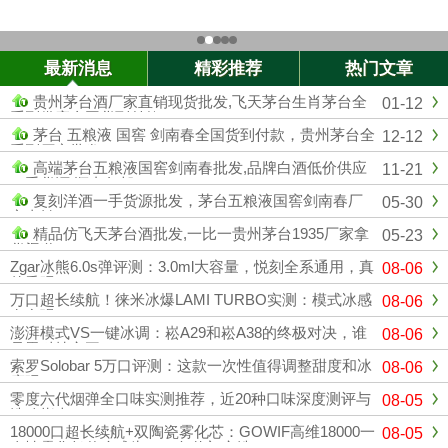
最新消息
精彩推荐
热门文章
贵州茅台酒厂家直销现货批发,飞天茅台生肖茅台全
01-12
系列供应全国货到付款
茅台 五粮液 国窖 剑南春全国货到付款，贵州茅台全
12-12
系列厂家批发
高端茅台五粮液国窖剑南春批发,品牌白酒低价供应
11-21
一手货源 顺丰包邮
复刻洋酒一手货源批发，茅台五粮液国窖剑南春厂
05-30
家直销
精品仿飞天茅台酒批发,一比一贵州茅台1935厂家拿
05-23
货渠道
Zgar冰熊6.0s弹评测：3.0ml大容量，悦刻全系通用，真
08-06
的香吗？
万口超长续航！徕米冰爆LAMI TURBO实测：模式冰感
08-06
有多强？
澎湃模式VS一键冰调：崧A29和崧A38的终极对决，谁
08-06
是黑科技之王？
索罗Solobar 5万口评测：这款一次性值得调整甜度和冰
08-06
度吗？
零度六代烟弹全口味实测推荐，近20种口味深度测评与
08-05
选购指南
18000口超长续航+双陶瓷雾化芯：GOWIF高维18000一
08-05
次性雾化凭什么成为2026年热门之选