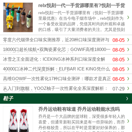
relx悦刻一代一手货源哪里有?悦刻一手货
源哪里最优惠
relx悦刻一代一手货源哪里有（悦刻一手货源哪
里最优惠）在当今电子烟市场中，relx悦刻作为
一个备受欢迎的品牌，凭借其时尚的外观和卓越
的口感，吸引了大量消费者的关注。尤其是悦刻
一代，其独特的设计和多样的口味使其成为许多
零度六代烟弹全口味实测推荐，近20种口味深度测评与
08-05
烟民的首选。随着市场竞争的加剧，寻找可靠的
选购指南
悦刻一手货源变得越来......
18000口超长续航+双陶瓷雾化芯：GOWIF高维18000一
08-05
次性雾化凭什么成为2026年热门之选
冰雪之王全面进化：ICEKING冰神系列口味深度全解
08-05
40000口冰神二代深度拆解：ELFBAR ICE KING凭什么
08-05
成为2026年一次性雾化的终局答案？
高维GOWIF一次性雾化17种口味全测评：哪款才是真正
08-05
的口感王者？
从入门到旗舰，YOOZ柚子一次性雾化全系深度解析：
07-29
哪一款才是你的心头好？
鞋子
乔丹运动鞋有味道 乔丹运动鞋能水洗吗
乔丹是一个大品牌的篮球鞋，深受很多年轻人的
喜爱，但通常新鞋买回来是有一些异味的，而乔
丹价格较贵，所以在平时是需要好好保养的，那