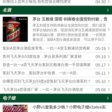
在微信上卖男士钱包,包包货源去哪找便宜
04-30
名酒
茅台 五粮液 国窖 剑南春全国货到付款，贵
州茅台全系列厂家批发
茅五剑国支持防伪验证全国货到付款，我们是贵
州茅台镇的白酒，现货供应茅台五粮液国窖剑南
春等高端白酒，跟同行拼的就是质量，一切用质
量说话，顶级A货白酒批发渠道，可以用于自己
收藏，可以用来送礼，可以用于请客宴请，可以
复刻A货茅台酒批发零售。一比一A货五粮液供货商家
05-19
用于自饮，可以用来转卖，欢迎实体店和电商带
货的老板合作，找白酒批发渠道，一定要选择靠
贵州飞天茅台53度批发，茅台原系列酒厂家直销
05-19
谱的厂 家，选择我们贵州酱香酒业，绝对可靠。
首选一比一a货飞天茅台复刻五粮液白酒一手货源商家
05-17
市场
复刻飞天茅台，复刻茅台年份酒，一比一A货。
05-11
在哪里买到飞天茅台53度a货复刻飞天茅台白酒系列？
05-10
1：1五粮液a货一手货源渠道
飞天茅台a货渠道厂家，一比一茅台飞天白酒批发
05-08
电子烟
小野v1套装多少钱？小野电子烟v1plus实
体店售价