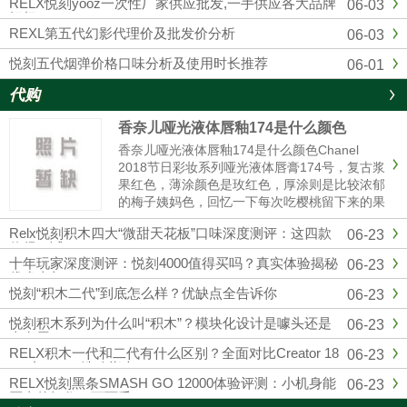
RELX悦刻yooz一次性厂家供应批发,一手供应各大品牌
06-03
烟杆
REXL第五代幻影代理价及批发价分析
06-03
悦刻五代烟弹价格口味分析及使用时长推荐
06-01
代购
香奈儿哑光液体唇釉174是什么颜色
香奈儿哑光液体唇釉174是什么颜色Chanel
2018节日彩妆系列哑光液体唇膏174号，复古浆
果红色，薄涂颜色是玫红色，厚涂则是比较浓郁
的梅子姨妈色，回忆一下每次吃樱桃留下来的果
汁的颜色，就和那个特别相近，秋冬季节重口星
Relx悦刻积木四大“微甜天花板”口味深度测评：这四款
06-23
人的最爱，和纪梵希315有些许的相似。黄皮也
值得一试
是完全可以驾......
十年玩家深度测评：悦刻4000值得买吗？真实体验揭秘
06-23
优劣真相
悦刻“积木二代”到底怎么样？优缺点全告诉你
06-23
悦刻积木系列为什么叫“积木”？模块化设计是噱头还是
06-23
真有用？
RELX积木一代和二代有什么区别？全面对比Creator 18
06-23
000与22000选购指南
RELX悦刻黑条SMASH GO 12000体验评测：小机身能
06-23
否真的扛住一万两千口？