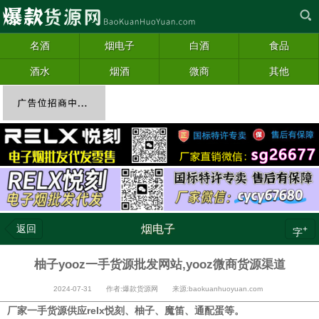
名酒
烟电子
白酒
食品
酒水
烟酒
微商
其他
返回
烟电子
+
字
柚子yooz一手货源批发网站,yooz微商货源渠道
2024-07-31 作者:爆款货源网 来源:baokuanhuoyuan.com
厂家一手货源供应relx悦刻、柚子、魔笛、通配蛋等。