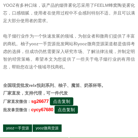
YOOZ有多种口味，该产品的烟弹雾化芯采用了FEELM蜂窝陶瓷雾化
芯，口感细腻，使用者在使用过程中不会感到特别不适。并且可以满
足大部分使用者的需求。
电子烟行业作为一个快速发展的领域，为创业者和微商们提供了丰富
的商机。柚子yooz一手货源批发网站和yooz微商货源渠道都是值得考
虑的选择，但成功仍然需要深入研究市场、了解法律法规，并制定明
智的经营策略。希望本文为您提供了一些关于电子烟行业的有用信
息，帮助您在这个领域寻找商机。
全国现货批发relx悦刻系列、柚子、魔笛、奶茶杯等。
厂家直发，支持代理，可一件代发
sg26677
点击复制
厂家直发微信：
cycy67680
点击复制
批发拿货微信：
yooz一手货源
yooz微商货源