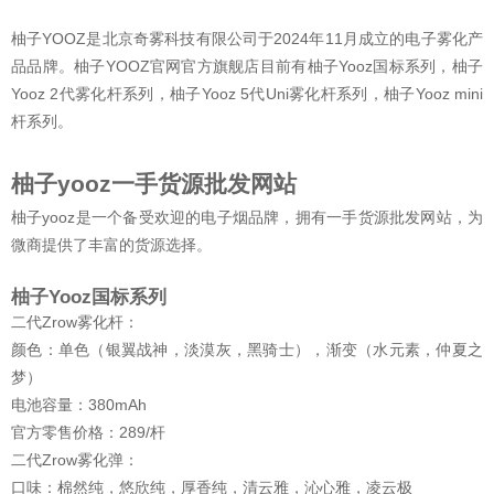
柚子YOOZ是北京奇雾科技有限公司于2024年11月成立的电子雾化产
品品牌。柚子YOOZ官网官方旗舰店目前有柚子Yooz国标系列，柚子
Yooz 2代雾化杆系列，柚子Yooz 5代Uni雾化杆系列，柚子Yooz mini
杆系列。
柚子yooz一手货源批发网站
柚子yooz是一个备受欢迎的电子烟品牌，拥有一手货源批发网站，为
微商提供了丰富的货源选择。
柚子Yooz国标系列
二代Zrow雾化杆：
颜色：单色（银翼战神，淡漠灰，黑骑士），渐变（水元素，仲夏之
梦）
电池容量：380mAh
官方零售价格：289/杆
二代Zrow雾化弹：
口味：棉然纯，悠欣纯，厚香纯，清云雅，沁心雅，凌云极