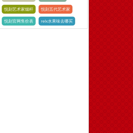
悦刻艺术家烟杆
悦刻五代艺术家
悦刻官网售价表
relx水果味去哪买