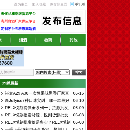
设为主页
加入收藏
保存到桌面
奢侈品和潮牌货源平台
贵州白酒厂家供应茅台
定制茅台五粮液高端酒
水
烟酒
微商
其他
本栏最新
崧盒A29 A38一次性果味熏香厂家直
06-15
新Jollyice7种口味实测，哪一款最好
06-10
销渠道
RELX悦刻提供全系列一手货源批发,
06-09
抽？
RELX悦刻批发货源，悦刻货源批发
06-08
悦刻买烟弹送烟杆一手渠道
RELX悦刻批发价是多少？RELX悦刻
06-08
价是多少，悦刻一手货源批发怎么样？
一手正品悦刻电子烟货源，悦刻工厂
05-31