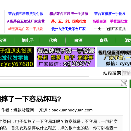
茅台酒五粮液货到付款
精品茅台五粮液一手货源
茅台五粮液一手批发
A货茅台五粮液厂家直营
茅、五、剑、国窖批发
高端白酒一手货源批发
精品高端白酒一手批发
贵州A货飞天茅台厂家
一比一白酒厂家直批
名酒
烟电子
代购
白酒
食品
酒
烟摔了一下容易坏吗?
:51 作者：爆款货源网 来源：baokuanhuoyuan.com
个疑问，电子烟摔了一下容易坏吗？答案就是：不容易，一般轻度
的话，首先要观察摔成什么程度，摔的很严重的话，你可以检查一