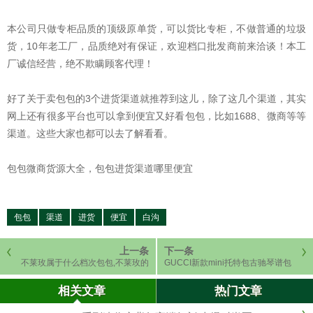
本公司只做专柜品质的顶级原单货，可以货比专柜，不做普通的垃圾
货，10年老工厂，品质绝对有保证，欢迎档口批发商前来洽谈！本工
厂诚信经营，绝不欺瞒顾客代理！
好了关于卖包包的3个进货渠道就推荐到这儿，除了这几个渠道，其实
网上还有很多平台也可以拿到便宜又好看包包，比如1688、微商等等
渠道。这些大家也都可以去了解看看。
包包微商货源大全，包包进货渠道哪里便宜
包包
渠道
进货
便宜
白沟
上一条
下一条
不莱玫属于什么档次包包,不莱玫的
GUCCI新款mini托特包古驰琴谱包
包包怎么样
潮男潮女必备时尚单品
相关文章
热门文章