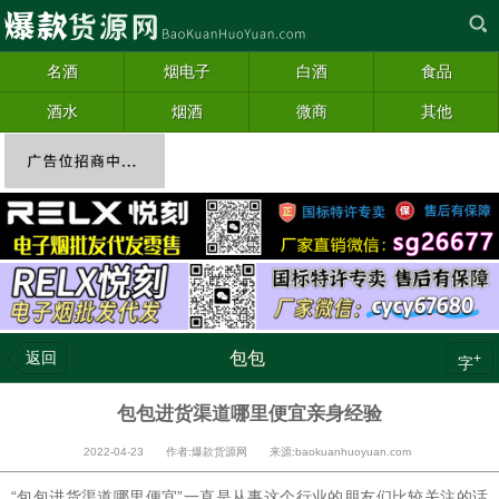
名酒
烟电子
白酒
食品
酒水
烟酒
微商
其他
返回
包包
+
字
包包进货渠道哪里便宜亲身经验
2022-04-23 作者:爆款货源网 来源:baokuanhuoyuan.com
“包包进货渠道哪里便宜”一直是从事这个行业的朋友们比较关注的话