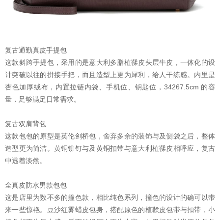
复古通勤真皮手提包
这款斜跨手提包，采用的是意大利多脂植鞣皮头层牛皮，一体化的设
计突破以往的拼接手把，而且造型上更为犀利，给人干练感。内里是
杏色加厚绒布，内置拉链内袋、手机位、钥匙位，34267.5cm 的容
量，足够满足日常需求。
复古双肩背包
这款包包的原型是英伦剑桥包，舍弃多余的装饰与及侧袋之后，整体
造型更为简洁。黄铜铆钉与及黄铜扣带与意大利植鞣皮相呼应，复古
中透着淡然。
全真皮防水男款包包
这是店里为数不多的撞色款，相比纯色系列，撞色的设计的确可以带
来一些惊艳。豆沙红雾蜡皮包身，搭配原色的植鞣皮包带与扣带，小