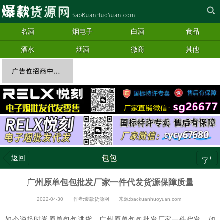
名酒
烟电子
白酒
食品
酒水
烟酒
微商
其他
返回
包包
+
字
广州原单包包批发厂家一件代发货源保障质量
2022-04-30 作者:爆款货源网 来源:baokuanhuoyuan.com
如今说起时尚原单
包包
进货，广州原单包包批发厂家一件代发，如