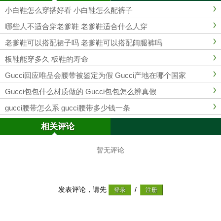
小白鞋怎么穿搭好看 小白鞋怎么配裤子
哪些人不适合穿老爹鞋 老爹鞋适合什么人穿
老爹鞋可以搭配裙子吗 老爹鞋可以搭配阔腿裤吗
板鞋能穿多久 板鞋的寿命
Gucci回应唯品会腰带被鉴定为假 Gucci产地在哪个国家
Gucci包包什么材质做的 Gucci包包怎么辨真假
gucci腰带怎么系 gucci腰带多少钱一条
相关评论
暂无评论
发表评论，请先
/