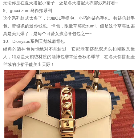
无论你是在夏天搭配小裙子，还是冬天搭配大衣都炒鸡好看~
9、gucci zumi马衔扣系列
这个系列款式太多了，比如OL手提包、小巧的链条手包、拉链信封手
包、带链条的迷你钱包、卡包，限量草莓款zumi。但是这个草莓图案
真是美到爆了，是每个可爱女孩必备包包之一~
10、Dionysus系列天鹅绒肩背包
经典的酒神包你也绝对不能错过，它那老花搭配双虎头扣精致又迷
人，特别是天鹅绒材质的酒神包非常适合秋冬季节，在冬天你搭配金
丝绒的小裙子能美出天际！