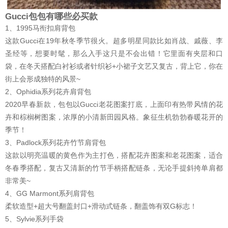
Gucci包包有哪些必买款
1、1995马衔扣肩背包
这款Gucci在19年秋冬季节很火。超多明星同款比如肖战、戚薇、李
圣经等，想要时髦，那么入手这只是不会出错！它里面有夹层和口
袋，在冬天搭配白衬衫或者针织衫+小裙子文艺又复古，背上它，你在
街上会形成独特的风景~
2、Ophidia系列花卉肩背包
2020早春新款，包包以Gucci老花图案打底，上面印有热带风情的花
卉和棕榈树图案，浓厚的小清新田园风格。象征生机勃勃春暖花开的
季节！
3、Padlock系列花卉竹节肩背包
这款以明亮温暖的黄色作为主打色，搭配花卉图案和老花图案，适合
冬春季搭配，复古又清新的竹节手柄搭配链条，无论手提斜挎单肩都
非常美~
4、GG Marmont系列肩背包
柔软造型+超大号翻盖封口+滑动式链条，翻盖饰有双G标志！
5、Sylvie系列手袋