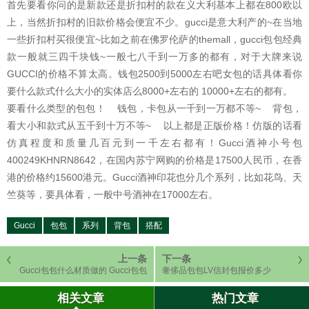
首先要看你问的是新款还是折扣村的款在义大利基本上都在800欧以
上，当然折扣村的旧款价格会便宜不少。gucci是意大利产的~在当地
一些折扣村买很便宜~比如之前在佛罗伦萨的themall，gucci包包经典
款一般就三四千块钱~一般七八千到一万多的都有，对于大牌来说
GUCCI的价格不算太高。钱包2500到5000左右吧女包的话具体看你
要什么款式什么大小的实体店么8000+左右的 10000+左右的都有。
要看什么类型的包包！ 钱包，卡包从一千到一万都不等~ 背包，
看大小和款式从五千到十万不等~ 以上都是正版价格！仿版的话看
仿真程度和质量几百元到一千左右都有！Gucci酒神小号包
400249KHNRN8642，在国内苏宁网购的价格是17500人民币，在香
港的价格约15600港元。Gucci酒神印花也分几个系列，比如花鸟、天
竺葵等，要具体看，一般中号酒神在17000左右。
Gucci
包包
系列
背包
搭配
上一条
下一条
Gucci包包什么材质做的 Gucci包包
奢侈品包包LV信封包报价多少
怎么辨真假
相关文章
热门文章