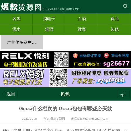
名酒
烟电子
白酒
食品
酒水
烟酒
微商
其他
返回
包包
+
字
Gucci什么档次的 Gucci包包有哪些必买款
2021-05-26 作者:爆款货源网 来源:baokuanhuoyuan.com
Gucci老是听别人说起过这个牌子，但不知道它是属于什么档位的，不