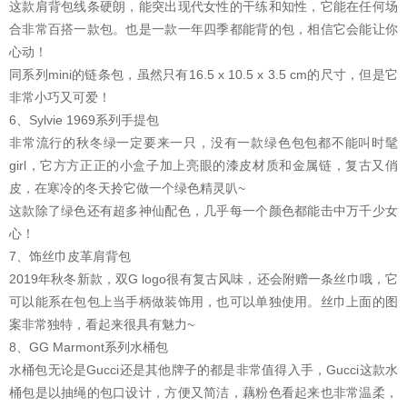
这款肩背包线条硬朗，能突出现代女性的干练和知性，它能在任何场
合非常百搭一款包。也是一款一年四季都能背的包，相信它会能让你
心动！
同系列mini的链条包，虽然只有16.5 x 10.5 x 3.5 cm的尺寸，但是它
非常小巧又可爱！
6、Sylvie 1969系列手提包
非常流行的秋冬绿一定要来一只，没有一款绿色包包都不能叫时髦
girl，它方方正正的小盒子加上亮眼的漆皮材质和金属链，复古又俏
皮，在寒冷的冬天拎它做一个绿色精灵叭~
这款除了绿色还有超多神仙配色，几乎每一个颜色都能击中万千少女
心！
7、饰丝巾皮革肩背包
2019年秋冬新款，双G logo很有复古风味，还会附赠一条丝巾哦，它
可以能系在包包上当手柄做装饰用，也可以单独使用。丝巾上面的图
案非常独特，看起来很具有魅力~
8、GG Marmont系列水桶包
水桶包无论是Gucci还是其他牌子的都是非常值得入手，Gucci这款水
桶包是以抽绳的包口设计，方便又简洁，藕粉色看起来也非常温柔，