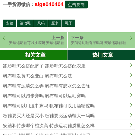
aige040404
一手货源微信：
点击复制
安踏
运动鞋
尺码
厘米
鞋子
上一条
下一条
安踏运动鞋可以换底吗 安踏运动鞋
安踏运动鞋有半码吗 安踏运动鞋鞋
可以机洗吗
码标准吗
相关文章
热门文章
跑步鞋怎么搭配裤子 跑步鞋怎么搭配衣服
帆布鞋发黄怎么变白 帆布鞋怎么洗
帆布鞋有泥渍怎么弄 帆布鞋有胶水怎么去除
帆布鞋可以跑步穿吗 帆布鞋可以运动穿吗
帆布鞋可以用湿巾擦吗 帆布鞋可以用酒精擦吗
板鞋要买大还是买小 板鞋要比运动鞋大一码吗
安踏和特步哪个档次高 特步运动鞋质量怎么样