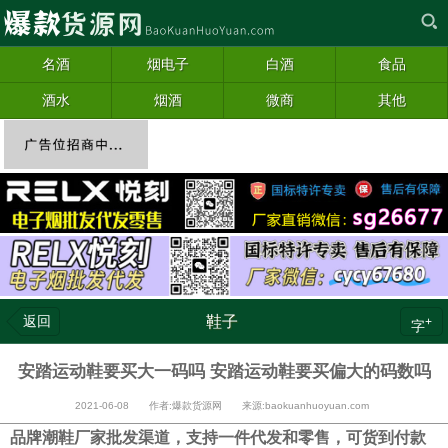
名酒
烟电子
白酒
食品
酒水
烟酒
微商
其他
返回
鞋子
+
字
安踏运动鞋要买大一码吗 安踏运动鞋要买偏大的码数吗
2021-06-08 作者:爆款货源网 来源:baokuanhuoyuan.com
品牌潮鞋厂家批发渠道，支持一件代发和零售，可货到付款