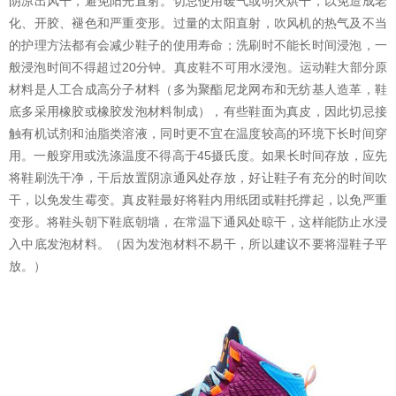
阴凉出风干，避免阳光直射。切忌使用暖气或明火烘干，以免造成老
化、开胶、褪色和严重变形。过量的太阳直射，吹风机的热气及不当
的护理方法都有会减少鞋子的使用寿命；洗刷时不能长时间浸泡，一
般浸泡时间不得超过20分钟。真皮鞋不可用水浸泡。运动鞋大部分原
材料是人工合成高分子材料（多为聚酯尼龙网布和无纺基人造革，鞋
底多采用橡胶或橡胶发泡材料制成），有些鞋面为真皮，因此切忌接
触有机试剂和油脂类溶液，同时更不宜在温度较高的环境下长时间穿
用。一般穿用或洗涤温度不得高于45摄氏度。如果长时间存放，应先
将鞋刷洗干净，干后放置阴凉通风处存放，好让鞋子有充分的时间吹
干，以免发生霉变。真皮鞋最好将鞋内用纸团或鞋托撑起，以免严重
变形。将鞋头朝下鞋底朝墙，在常温下通风处晾干，这样能防止水浸
入中底发泡材料。（因为发泡材料不易干，所以建议不要将湿鞋子平
放。）