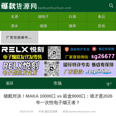
名酒
烟电子
白酒
食品
酒水
烟酒
微商
其他
返回
市场
+
字
续航对决！MAKA 10000口 vs 崧盒9000口：谁才是2026
年一次性电子烟王者？
2026-03-09 作者:爆款货源网 来源:baokuanhuoyuan.com