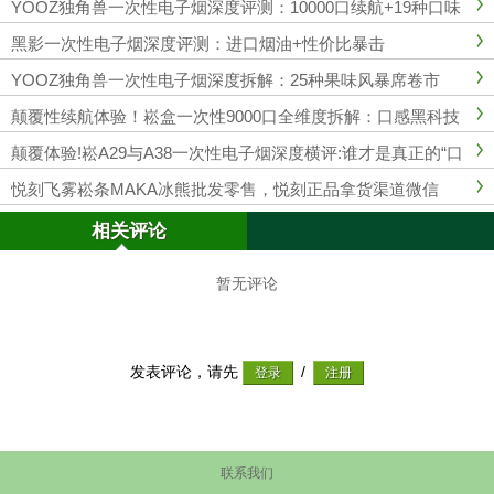
YOOZ独角兽一次性电子烟深度评测：10000口续航+19种口味
的夏日救星！
黑影一次性电子烟深度评测：进口烟油+性价比暴击
YOOZ独角兽一次性电子烟深度拆解：25种果味风暴席卷市
场！
颠覆性续航体验！崧盒一次性9000口全维度拆解：口感黑科技
如何重新定义行业标杆？
颠覆体验!崧A29与A38一次性电子烟深度横评:谁才是真正的“口
粮王”？
悦刻飞雾崧条MAKA冰熊批发零售，悦刻正品拿货渠道微信
相关评论
暂无评论
发表评论，请先
/
联系我们