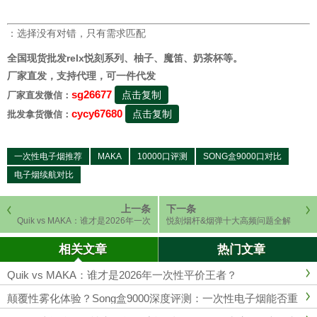
：选择没有对错，只有需求匹配
全国现货批发relx悦刻系列、柚子、魔笛、奶茶杯等。
厂家直发，支持代理，可一件代发
sg26677
点击复制
厂家直发微信：
cycy67680
点击复制
批发拿货微信：
一次性电子烟推荐
MAKA
10000口评测
SONG盒9000口对比
电子烟续航对比
上一条
下一条
Quik vs MAKA：谁才是2026年一次
悦刻烟杆&烟弹十大高频问题全解
性平价王者？
析:附权威数据与实测解决方案（20
26最新版）
相关文章
热门文章
Quik vs MAKA：谁才是2026年一次性平价王者？
颠覆性雾化体验？Song盒9000深度评测：一次性电子烟能否重
塑行业标准