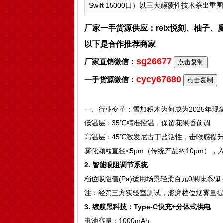
Swift 15000口）以三大颠覆性技术杀出重围
厂家一手货源供应：relx悦刻、柚子
以下是合作推荐商家
sg26677
厂家直销微信：
点击复制
cycy67680
一手货源微信：
点击复制
一、行业变革：雪加积木为何成为2025年现
低温层：35℃精准控温，保留花果香前调
高温层：45℃激发尼古丁盐活性，击喉感提
雾化颗粒直径<5μm（传统产品约10μm），
2. 智能吸阻调节系统
档位吸阻值(Pa)适用场景轻柔百元0果味系/新
注：经第三方实验室测试，澎湃档位烟雾量提
3. 续航黑科技：Type-C快充+分体式供电
电池容量：1000mAh