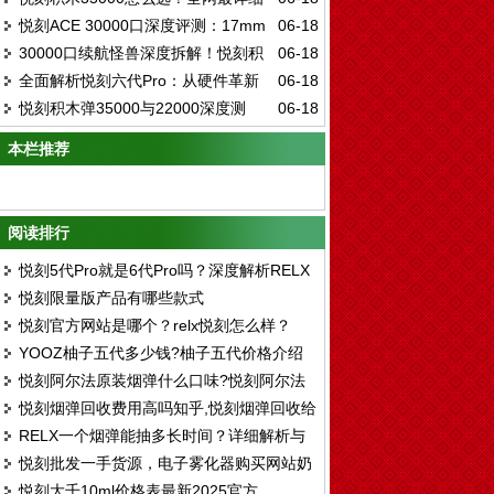
ELFBAR ICE KING全口味实测与五档调冰
悦刻ACE 30000口深度评测：17mm
06-18
选购指南：口味、技术、评测一次看懂
技术真相
30000口续航怪兽深度拆解！悦刻积
06-18
超薄机身+智能屏，大容量一次性电子烟的
全面解析悦刻六代Pro：从硬件革新
06-18
木三代套装，凭什么定义一次性电子烟新标
终极形态
悦刻积木弹35000与22000深度测
06-18
到口感进化的深度体验指南
杆？
评：超大续航时代的终极选择
本栏推荐
阅读排行
悦刻5代Pro就是6代Pro吗？深度解析RELX
悦刻限量版产品有哪些款式
产品线差异
悦刻官方网站是哪个？relx悦刻怎么样？
YOOZ柚子五代多少钱?柚子五代价格介绍
悦刻阿尔法原装烟弹什么口味?悦刻阿尔法
悦刻烟弹回收费用高吗知乎,悦刻烟弹回收给
口味评测
RELX一个烟弹能抽多长时间？详细解析与
钱吗
悦刻批发一手货源，电子雾化器购买网站奶
使用建议
悦刻大千10ml价格表最新2025官方