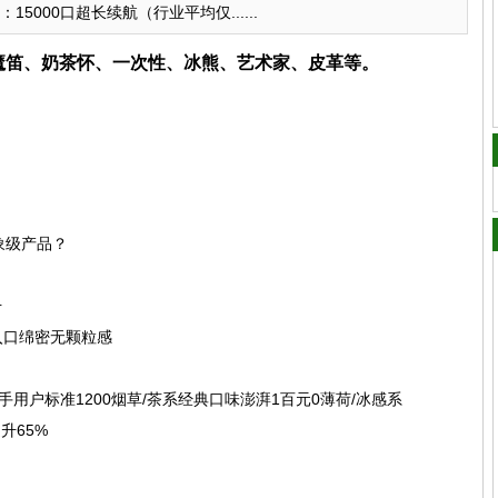
：15000口超长续航（行业平均仅......
、魔笛、奶茶怀、一次性、冰熊、艺术家、皮革等。
象级产品？
升
入口绵密无颗粒感
手用户标准1200烟草/茶系经典口味澎湃1百元0薄荷/冰感系
升65%