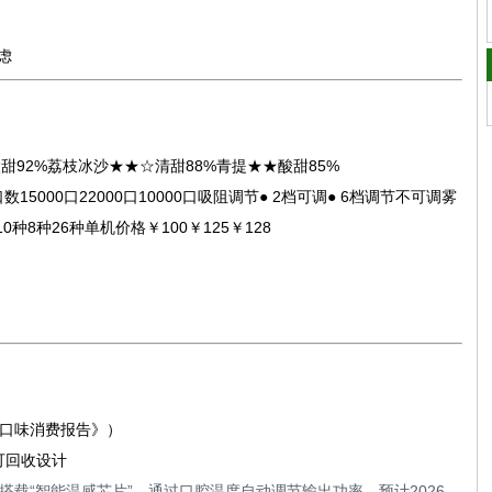
虑
92%荔枝冰沙★★☆清甜88%青提★★酸甜85%
5000口22000口10000口吸阻调节● 2档可调● 6档调节不可调雾
8种26种单机价格￥100￥125￥128
）
5口味消费报告》）
可回收设计
搭载“智能温感芯片”，通过口腔温度自动调节输出功率，预计2026