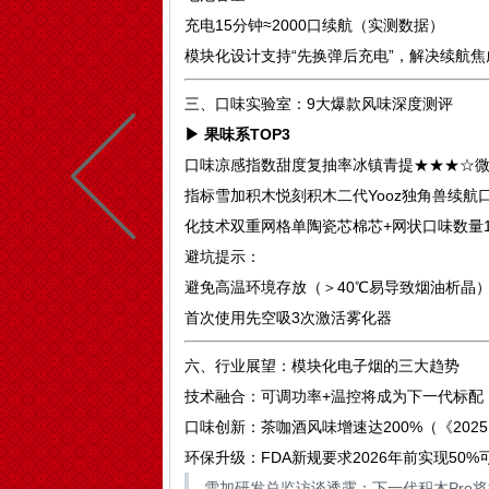
充电15分钟≈2000口续航（实测数据）
模块化设计支持“先换弹后充电”，解决续航焦
三、口味实验室：9大爆款风味深度测评
▶ 果味系TOP3
口味凉感指数甜度复抽率冰镇青提★★★☆微甜
指标雪加积木悦刻积木二代Yooz独角兽续航口数1
化技术双重网格单陶瓷芯棉芯+网状口味数量10种
避坑提示：
避免高温环境存放（＞40℃易导致烟油析晶
首次使用先空吸3次激活雾化器
六、行业展望：模块化电子烟的三大趋势
技术融合：可调功率+温控将成为下一代标配
口味创新：茶咖酒风味增速达200%（《202
环保升级：FDA新规要求2026年前实现50%
雪加研发总监访谈透露：下一代积木Pro将