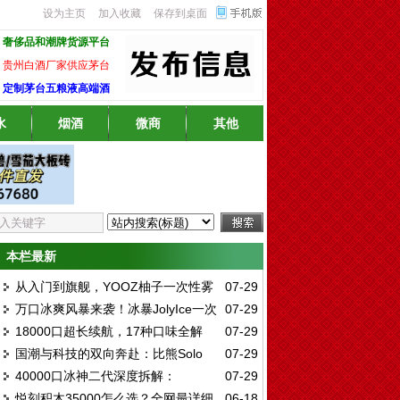
设为主页
加入收藏
保存到桌面
奢侈品和潮牌货源平台
贵州白酒厂家供应茅台
定制茅台五粮液高端酒
水
烟酒
微商
其他
本栏最新
从入门到旗舰，YOOZ柚子一次性雾
07-29
万口冰爽风暴来袭！冰暴JolyIce一次
07-29
化全系深度解析：哪一款才是你的心头好？
18000口超长续航，17种口味全解
07-29
性12000口深度评测：陶瓷芯13W大功率，
国潮与科技的双向奔赴：比熊Solo
07-29
析：高维GOWIF一次性雾化深度测评与口味
12种口味实测全解析
40000口冰神二代深度拆解：
07-29
15000一次性雾化深度评测
推荐指南
悦刻积木35000怎么选？全网最详细
06-18