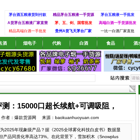
茅台酒五粮液货到付款
精品茅台五粮液一手货源
茅台五粮液一手批发
A货茅台五粮液厂家直营
茅、五、剑、国窖批发
高端白酒一手货源批发
精品高端白酒一手批发
贵州A货飞天茅台厂家
一比一白酒厂家直批
名酒
烟电子
代购
白酒
食品
酒
测：15000口超长续航+可调吸阻，
:43 作者：爆款货源网 来源：baokuanhuoyuan.com
2025年现象级产品？据《2025全球雾化科技白皮书》数据显
品同质化率高达73%。在此背景下，雪加积木（Snowplus