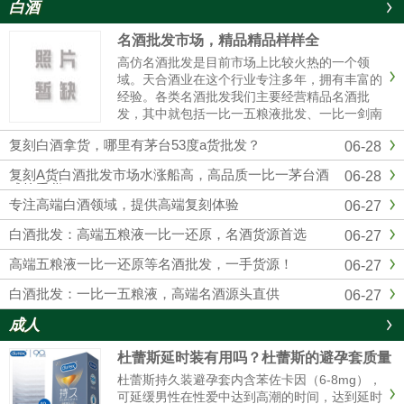
白酒
名酒批发市场，精品精品样样全
高仿名酒批发是目前市场上比较火热的一个领
域。天合酒业在这个行业专注多年，拥有丰富的
经验。各类名酒批发我们主要经营精品名酒批
发，其中就包括一比一五粮液批发、一比一剑南
春批发、一比一国窖1573批发等。这些都是市场
复刻白酒拿货，哪里有茅台53度a货批发？
06-28
上非常受欢迎的产品。对于想要购买五粮液的人
来说，一比一五粮液批发是个......
复刻A货白酒批发市场水涨船高，高品质一比一茅台酒
06-28
成抢手货
专注高端白酒领域，提供高端复刻体验
06-27
白酒批发：高端五粮液一比一还原，名酒货源首选
06-27
高端五粮液一比一还原等名酒批发，一手货源！
06-27
白酒批发：一比一五粮液，高端名酒源头直供
06-27
成人
杜蕾斯延时装有用吗？杜蕾斯的避孕套质量
怎么样啊
杜蕾斯持久装避孕套内含苯佐卡因（6-8mg），
可延缓男性在性爱中达到高潮的时间，达到延时