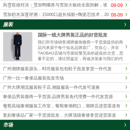
风雪双雄对决：雪加鸭嘴兽与雪加大板砖全面拆解，谁
08-09
才是你的“真命天烟”？
雪加积木深度评测：15000口超长续航+陶瓷芯技术，20
08-09
26年是否仍是替烟首选？
服装
国际一线大牌男装正品的好货批发
我们所市场销售潮牌服饰微商一手货源提供的商
品均来源于每个知名品牌原厂，凭良心，并非
TAOBAO店铺与市面纷繁芜杂的超低价次货，思
量不定的，请比照鉴定，再做决策参与我们的代
理商。 我们的服装不管做工、用材，原产地都是
广州潮牌服装源头，时尚服装包包鞋子批发拿货一件代发
和淘宝店铺的衣服彻底不同的，所以本质没有对
比性，也完全没必要性比较......
广州一比一奢侈品服装批发市场
广州大牌潮流服装鞋子店,潮版服装一件代发可退换
奢侈品男装微商一手货源,品牌男装免代理费一件代发货源
葡萄高端奢潮服装工作室，葡萄奢潮档口，潮牌店进货渠道有
哪些？
复刻奢侈品厂家一手货源批发，大牌顶级奢侈拿货进货渠道
市场