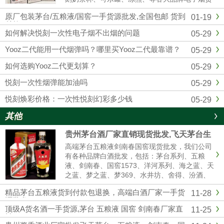
源批发拿货，我们是悦刻RELX官方一手供应
原厂包装茅台/五粮液/国窖一手货源批发,全国包邮 货到
01-19
商，和全国各大实体店建立了紧密的合作关系，
付款
确保产品从生产到销售环节...
如何解决悦刻一次性电子烟不出烟的问题
05-29
Yooz二代能用一代烟弹吗？哪里买Yooz二代最靠谱？
05-29
如何选购Yooz二代更划算？
05-29
悦刻一次性烟弹能加油吗
05-29
悦刻焕彩价格：一次性悦刻幻彩多少钱
05-29
其他
贵州茅台酒厂家直销现货批发,飞天茅台生
肖茅台全系列供应全国货到付款
高端茅台五粮液剑南春国窖现货批发，我们公司
有各种品牌白酒批发，包括：茅台系列、五粮
液、剑南春、国窖1573、洋河系列、海之蓝、天
之蓝、梦之蓝、梦369、水井坊、舍得、汾酒、
青红花郎等名酒，有高中低档白酒供你选择，我
精品茅台五粮液货到付款包退换，高端白酒厂家一手货
11-28
们是白酒厂家一手货源渠道批发，价格美丽，诚
源批发
信经营,做工精细，口感纯正，合作共赢。名酒厂
顶级A货名酒一手货源,茅台 五粮液 国窖 剑南春厂家直
11-25
家...
销