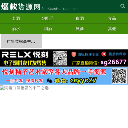
名酒
烟电子
白酒
食品
酒水
烟酒
微商
其他