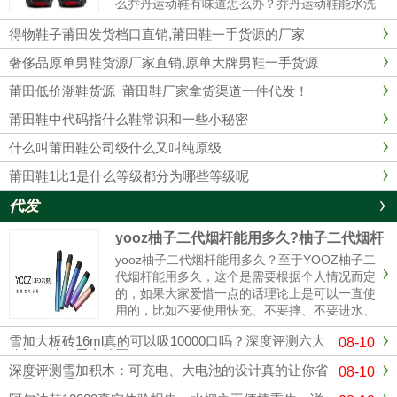
么乔丹运动鞋有味道怎么办？乔丹运动鞋能水洗
吗？乔丹运动鞋有味道1、最简单的办法在鞋里
得物鞋子莆田发货档口直销,莆田鞋一手货源的厂家
放上橘子皮。2、用棉花沾些酒精塞入球鞋里，
这样经过一夜以后，棉花已经乾......
奢侈品原单男鞋货源厂家直销,原单大牌男鞋一手货源
莆田低价潮鞋货源 莆田鞋厂家拿货渠道一件代发！
莆田鞋中代码指什么鞋常识和一些小秘密
什么叫莆田鞋公司级什么又叫纯原级
莆田鞋1比1是什么等级都分为哪些等级呢
代发
yooz柚子二代烟杆能用多久?柚子二代烟杆
寿命
yooz柚子二代烟杆能用多久？至于YOOZ柚子二
代烟杆能用多久，这个是需要根据个人情况而定
的，如果大家爱惜一点的话理论上是可以一直使
用的，比如不要使用快充、不要摔、不要进水、
定期清理冷凝液、这样可以使你的烟杆寿命更
雪加大板砖16ml真的可以吸10000口吗？深度评测六大
08-10
长，使用的时间更久。与其它电子烟产品相比，
热门口味，看完就买了
柚子电子烟设计灵活，充电方式更简单。只需插
深度评测雪加积木：可充电、大电池的设计真的让你省
08-10
入充电电源，确保电子烟...
钱又省心吗？