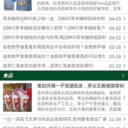
的效果。杜蕾斯持久装是获得国家Yao品监督打
点局批准的含固体苯佐卡因的延时避孕套，其苯
佐卡因浓度符合美国FDA保举浓度以及欧洲CE
草本咖啡QBKO多少钱一盒，QBKO草本咖啡固体饮料
04-03
标准，用起来更安心。固态苯佐卡因在有效较低
真的有效吗
敏感度的同时不存在外漏隐患，不用担心伴侣的
QBKO草本咖啡适合哪些人群用？QBKO草本咖啡客户
04-02
快感应感染到影响。杜蕾...
评价反馈
QBKO草本咖啡的功效与作用,喝QBKO草本咖啡能延时
04-02
多久
金枪铁甲修复膏长期使用会不会有副作用？金枪铁甲修
03-16
复膏使用方便吗？
金枪铁甲复膏效果如何？金枪铁甲修复膏真的可以增大
03-16
吗？
源养仁海参肽功效作用，源养仁海参肽有效果吗
01-13
食品
复刻洋酒一手货源批发，茅台五粮液国窖剑
南春厂家直销
贵州茅台酒有自身品牌和价值的稀缺性，使得茅
台酒具有更高的品质。茅台的稀缺性主要表现在
其原料和生产工艺上。茅台产于贵州遵义，酿造
用的水是赤水河，含有大量的微量元素。高粱属
糯高粱，其曲独特，不易传诵。生产工艺复杂，
一比一高端飞天茅台纯原品质值得买,贵州酱香酒业厂家
11-24
茅台酒要五年后才能卖。这使得茅台酒口感醇厚
直销
纯正。精品茅台五粮液一手货源批发我们是专业