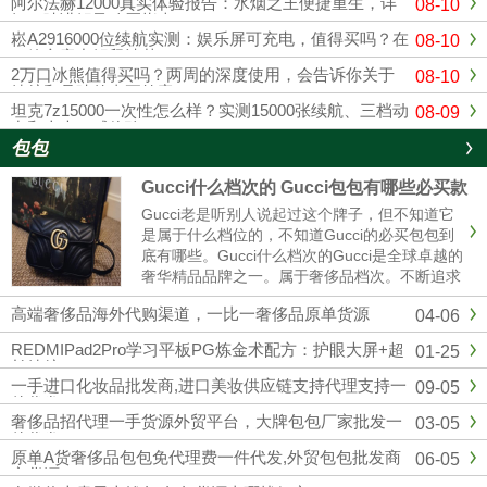
阿尔法赫12000真实体验报告：水烟之王便捷重生，详
08-10
细口味讲解及购买指南
崧A2916000位续航实测：娱乐屏可充电，值得买吗？在
08-10
一篇文章中解释清楚
2万口冰熊值得买吗？两周的深度使用，会告诉你关于
08-10
续航和品味的真正答案。
坦克7z15000一次性怎么样？实测15000张续航、三档动
08-09
力和十大口感体验
包包
Gucci什么档次的 Gucci包包有哪些必买款
Gucci老是听别人说起过这个牌子，但不知道它
是属于什么档位的，不知道Gucci的必买包包到
底有哪些。Gucci什么档次的Gucci是全球卓越的
奢华精品品牌之一。属于奢侈品档次。不断追求
革新与卓越，以独有的现代视野重新演绎与影响
高端奢侈品海外代购渠道，一比一奢侈品原单货源
04-06
时尚演进。古驰在创作总监亚力山卓·米开理全
新视角的引......
REDMIPad2Pro学习平板PG炼金术配方：护眼大屏+超
01-25
长续航
一手进口化妆品批发商,进口美妆供应链支持代理支持一
09-05
件代发
奢侈品招代理一手货源外贸平台，大牌包包厂家批发一
03-05
件代发
原单A货奢侈品包包免代理费一件代发,外贸包包批发商
06-05
家货源