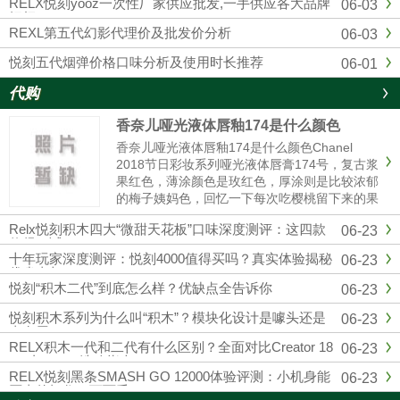
RELX悦刻yooz一次性厂家供应批发,一手供应各大品牌
06-03
烟杆
REXL第五代幻影代理价及批发价分析
06-03
悦刻五代烟弹价格口味分析及使用时长推荐
06-01
代购
香奈儿哑光液体唇釉174是什么颜色
香奈儿哑光液体唇釉174是什么颜色Chanel
2018节日彩妆系列哑光液体唇膏174号，复古浆
果红色，薄涂颜色是玫红色，厚涂则是比较浓郁
的梅子姨妈色，回忆一下每次吃樱桃留下来的果
汁的颜色，就和那个特别相近，秋冬季节重口星
Relx悦刻积木四大“微甜天花板”口味深度测评：这四款
06-23
人的最爱，和纪梵希315有些许的相似。黄皮也
值得一试
是完全可以驾......
十年玩家深度测评：悦刻4000值得买吗？真实体验揭秘
06-23
优劣真相
悦刻“积木二代”到底怎么样？优缺点全告诉你
06-23
悦刻积木系列为什么叫“积木”？模块化设计是噱头还是
06-23
真有用？
RELX积木一代和二代有什么区别？全面对比Creator 18
06-23
000与22000选购指南
RELX悦刻黑条SMASH GO 12000体验评测：小机身能
06-23
否真的扛住一万两千口？