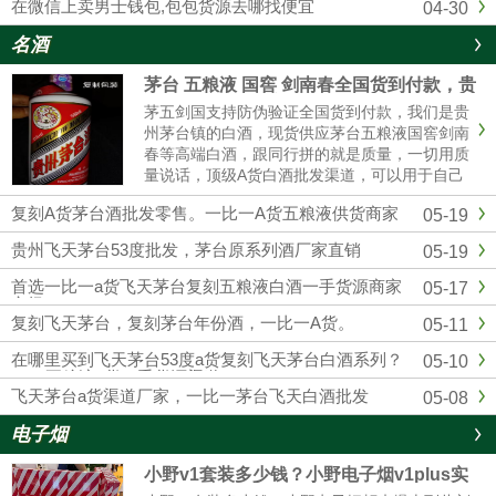
在微信上卖男士钱包,包包货源去哪找便宜
04-30
名酒
茅台 五粮液 国窖 剑南春全国货到付款，贵
州茅台全系列厂家批发
茅五剑国支持防伪验证全国货到付款，我们是贵
州茅台镇的白酒，现货供应茅台五粮液国窖剑南
春等高端白酒，跟同行拼的就是质量，一切用质
量说话，顶级A货白酒批发渠道，可以用于自己
收藏，可以用来送礼，可以用于请客宴请，可以
复刻A货茅台酒批发零售。一比一A货五粮液供货商家
05-19
用于自饮，可以用来转卖，欢迎实体店和电商带
货的老板合作，找白酒批发渠道，一定要选择靠
贵州飞天茅台53度批发，茅台原系列酒厂家直销
05-19
谱的厂 家，选择我们贵州酱香酒业，绝对可靠。
首选一比一a货飞天茅台复刻五粮液白酒一手货源商家
05-17
市场
复刻飞天茅台，复刻茅台年份酒，一比一A货。
05-11
在哪里买到飞天茅台53度a货复刻飞天茅台白酒系列？
05-10
1：1五粮液a货一手货源渠道
飞天茅台a货渠道厂家，一比一茅台飞天白酒批发
05-08
电子烟
小野v1套装多少钱？小野电子烟v1plus实
体店售价