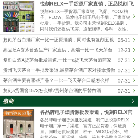
悦刻RELX一手货源厂家直销，正品悦刻 飞
雾 各种一次性 烟弹超多
悦刻RELX一手货源厂家直销、飞雾、YOOZ柚
子、FLOW、绿箩电子烟正品电子烟，厂家直销
批发，一手货源。我公司主营悦刻RELX品牌，
同时我们还提供飞雾、通配烟弹、各种一次性、
冰熊、辣妹等各大品牌电子烟货源批发拿货，网
复刻茅台白酒厂家一比一还原酒质，同时也有复刻五粮
05-11
红同款电子烟一件代发，烟弹品味多，全国供货
液
批发。悦刻一手货源微信：...
高品质A货茅台酒生产厂家直供，高端一比一飞天茅台
12-23
拿货微信
复刻白酒A货茅台批发渠道,一比一a货飞天茅台酒商家
07-31
贵州飞天茅台一手批发渠道,最新茅台酒厂家对接拿货微
07-31
信
茅台酒主要有哪些产品？一比一飞天茅台口感怎么样
07-31
复刻a货国窖1573怎么样?贵州茅台酒的平替白酒
07-31
微商
各品牌电子烟货源批发渠道，悦刻RELX官
方进货拿货一件代发
各品牌电子烟货源批发渠道，我们是悦刻RELX
电子烟厂家一手渠道，官方正品货源，保证质
量。同时还供应魔笛、柚子、WDG奶茶杯、维
刻奶茶杯、可乐罐、冻熊、等各大品牌电子烟货