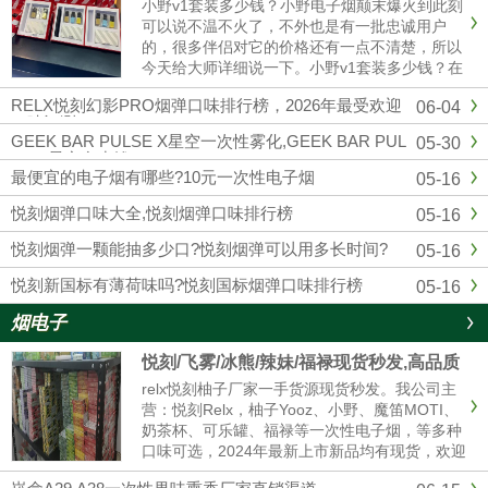
小野v1套装多少钱？小野电子烟颠末爆火到此刻
可以说不温不火了，不外也是有一批忠诚用户
的，很多伴侣对它的价格还有一点不清楚，所以
今天给大师详细说一下。小野v1套装多少钱？在
官方公布的售价来看，小野v1（1主机+3换弹）
RELX悦刻幻影PRO烟弹口味排行榜，2026年最受欢迎
06-04
299元一套，去小野实体店也是这个价格。微商
口味评测
的话可能便宜一点，......
GEEK BAR PULSE X星空一次性雾化,GEEK BAR PUL
05-30
SE X星空多少钱
最便宜的电子烟有哪些?10元一次性电子烟
05-16
悦刻烟弹口味大全,悦刻烟弹口味排行榜
05-16
悦刻烟弹一颗能抽多少口?悦刻烟弹可以用多长时间?
05-16
悦刻新国标有薄荷味吗?悦刻国标烟弹口味排行榜
05-16
烟电子
悦刻/飞雾/冰熊/辣妹/福禄现货秒发,高品质
电子烟厂家拿货 售后无忧
relx悦刻柚子厂家一手货源现货秒发。我公司主
营：悦刻Relx，柚子Yooz、小野、魔笛MOTI、
奶茶杯、可乐罐、福禄等一次性电子烟，等多种
口味可选，2024年最新上市新品均有现货，欢迎
咨询我们报价。品牌电子烟代理拿货批发，悦刻