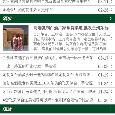
九沅素融合素是真的吗？九沅素融合素按摩有用吗？
03-11
金枪铁甲如何使用效果更好？
02-26
酒水
高端复制白酒厂家拿货渠道,批发贵州茅台/
五粮液/剑南春/国窖1573
贵州茅台、五粮液、国窖1573都是定位千元以上
的超高端市场，主打商务宴请，定位各界精英。
两者价格近乎相等，与茅台并称高端品牌“三剑
客”。送礼的时候可以先考虑茅台酒，可以凸显
我们的诚意；如果资金实力较弱，首选五粮液和
性价比首选茅台五粮液白酒a货，全市场一比一飞天茅
05-17
国窖1573，性价比相对较高的。然后联系我们厂
台
家订购，我们也是一手货源渠道，价格可以说是
一比一茅五剑厂家批发一手货源
05-08
市场最低。
定制茅台酒多少钱一瓶?高端名酒定制茅台 五粮液等
01-19
复刻名酒批发购买渠道,2026年仿的飞天茅台一手货源
11-24
茅台五粮液厂家直销货到付款,高端飞天茅台国窖五粮液
11-24
一手货源
A货飞天茅台送男领导可以吗？复制茅台酒性价比超高
05-30
烟酒