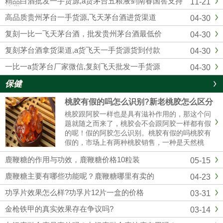
精品白酒批发一手货源,a货茅台五粮液剑南春国窖支持
11-21
供应复刻飞天茅台酒的知名白...
验货
高品质贵州茅台一手货源,飞天茅台酒进货渠道
04-30
复刻一比一飞天茅台酒，批发贵州茅台酒最低价
04-30
复刻茅台酒拿货渠道,a货飞天一手货源货到付款
04-30
一比一a货茅台厂家微信,复刻飞天批发一手货源
04-30
保健
桃胶有假的吗怎么识别?新老桃胶怎么区分
桃胶跟阿胶一样也是具有滋补作用的，那这个问
题就随之而来了，桃胶会不会跟阿胶一样都有假
的呢！假的阿胶怎么识别。桃胶有假的吗桃胶有
假的，市场上有两种桃胶销售，一种是天然桃
胶，还有一种是精加工过的桃胶，而且市场价格
鹿鞭糖的作用与功效，鹿鞭糖价格10粒装
05-15
35元/斤到百元，具体也看桃胶的质量。桃胶假
的怎么辨别（1）看颜色真正的......
鹿鞭糖主要有哪些功能呢？鹿鞭糖哪里有卖的
04-23
功孚片效果怎么样?功孚片12片一盒的价格
03-31
金枪铁甲的真实效果存在争议吗?
03-14