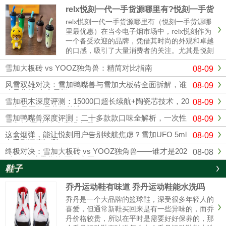
relx悦刻一代一手货源哪里有?悦刻一手货
源哪里最优惠
relx悦刻一代一手货源哪里有（悦刻一手货源哪
里最优惠）在当今电子烟市场中，relx悦刻作为
一个备受欢迎的品牌，凭借其时尚的外观和卓越
的口感，吸引了大量消费者的关注。尤其是悦刻
一代，其独特的设计和多样的口味使其成为许多
雪加大板砖 vs YOOZ独角兽：精简对比指南
08-09
烟民的首选。随着市场竞争的加剧，寻找可靠的
悦刻一手货源变得越来......
风雪双雄对决：雪加鸭嘴兽与雪加大板砖全面拆解，谁
08-09
才是你的“真命天烟”？
雪加积木深度评测：15000口超长续航+陶瓷芯技术，20
08-09
26年是否仍是替烟首选？
雪加鸭嘴兽深度评测：二十多款款口味全解析，一次性
08-09
雾化的“天花板”究竟强在哪？
这盒烟弹，能让悦刻用户告别续航焦虑？雪加UFO 5ml
08-09
全系列深度评测
终极对决：雪加大板砖 vs YOOZ独角兽——谁才是202
08-08
6年一次性雾化的“万口之王”？
鞋子
乔丹运动鞋有味道 乔丹运动鞋能水洗吗
乔丹是一个大品牌的篮球鞋，深受很多年轻人的
喜爱，但通常新鞋买回来是有一些异味的，而乔
丹价格较贵，所以在平时是需要好好保养的，那