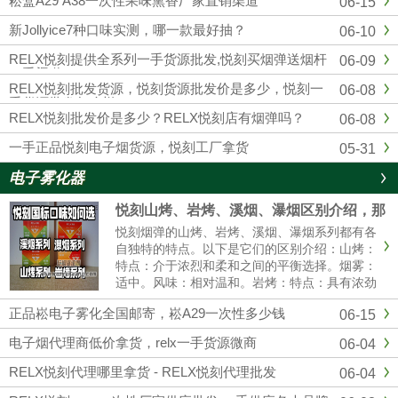
崧盒A29 A38一次性果味熏香厂家直销渠道
06-15
四五代杆蛋，另外各大品牌，通配，一次性均
有，品质市面上顶级的，可以代发，零售，批
新Jollyice7种口味实测，哪一款最好抽？
06-10
发，全国包邮...
RELX悦刻提供全系列一手货源批发,悦刻买烟弹送烟杆
06-09
一手渠道
RELX悦刻批发货源，悦刻货源批发价是多少，悦刻一
06-08
手货源批发怎么样？
RELX悦刻批发价是多少？RELX悦刻店有烟弹吗？
06-08
一手正品悦刻电子烟货源，悦刻工厂拿货
05-31
电子雾化器
悦刻山烤、岩烤、溪烟、瀑烟区别介绍，那
个口感好?
悦刻烟弹的山烤、岩烤、溪烟、瀑烟系列都有各
自独特的特点。以下是它们的区别介绍：山烤：
特点：介于浓烈和柔和之间的平衡选择。烟雾：
适中。风味：相对温和。岩烤：特点：具有浓劲
的中式风味。烟雾：可能会有更大的烟雾。体
正品崧电子雾化全国邮寄，崧A29一次性多少钱
06-15
验：强烈的一氧化碳满足感。溪烟：特点：提供
清爽的清香体验。烟雾：较薄。体......
电子烟代理商低价拿货，relx一手货源微商
06-04
RELX悦刻代理哪里拿货 - RELX悦刻代理批发
06-04