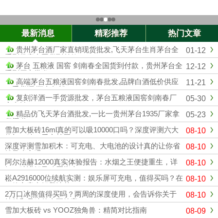
最新消息
精彩推荐
热门文章
贵州茅台酒厂家直销现货批发,飞天茅台生肖茅台全
01-12
系列供应全国货到付款
茅台 五粮液 国窖 剑南春全国货到付款，贵州茅台全
12-12
系列厂家批发
高端茅台五粮液国窖剑南春批发,品牌白酒低价供应
11-21
一手货源 顺丰包邮
复刻洋酒一手货源批发，茅台五粮液国窖剑南春厂
05-30
家直销
精品仿飞天茅台酒批发,一比一贵州茅台1935厂家拿
05-23
货渠道
雪加大板砖16ml真的可以吸10000口吗？深度评测六大
08-10
热门口味，看完就买了
深度评测雪加积木：可充电、大电池的设计真的让你省
08-10
钱又省心吗？
阿尔法赫12000真实体验报告：水烟之王便捷重生，详
08-10
细口味讲解及购买指南
崧A2916000位续航实测：娱乐屏可充电，值得买吗？在
08-10
一篇文章中解释清楚
2万口冰熊值得买吗？两周的深度使用，会告诉你关于
08-10
续航和品味的真正答案。
雪加大板砖 vs YOOZ独角兽：精简对比指南
08-09