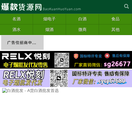
名酒
烟电子
白酒
食品
酒水
烟酒
微商
其他