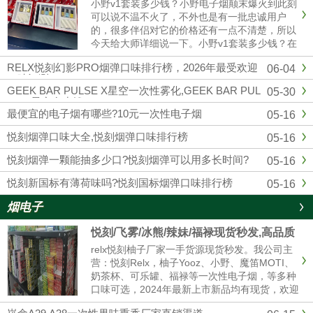
小野v1套装多少钱？小野电子烟颠末爆火到此刻
可以说不温不火了，不外也是有一批忠诚用户
的，很多伴侣对它的价格还有一点不清楚，所以
今天给大师详细说一下。小野v1套装多少钱？在
官方公布的售价来看，小野v1（1主机+3换弹）
RELX悦刻幻影PRO烟弹口味排行榜，2026年最受欢迎
06-04
299元一套，去小野实体店也是这个价格。微商
口味评测
的话可能便宜一点，......
GEEK BAR PULSE X星空一次性雾化,GEEK BAR PUL
05-30
SE X星空多少钱
最便宜的电子烟有哪些?10元一次性电子烟
05-16
悦刻烟弹口味大全,悦刻烟弹口味排行榜
05-16
悦刻烟弹一颗能抽多少口?悦刻烟弹可以用多长时间?
05-16
悦刻新国标有薄荷味吗?悦刻国标烟弹口味排行榜
05-16
烟电子
悦刻/飞雾/冰熊/辣妹/福禄现货秒发,高品质
电子烟厂家拿货 售后无忧
relx悦刻柚子厂家一手货源现货秒发。我公司主
营：悦刻Relx，柚子Yooz、小野、魔笛MOTI、
奶茶杯、可乐罐、福禄等一次性电子烟，等多种
口味可选，2024年最新上市新品均有现货，欢迎
咨询我们报价。品牌电子烟代理拿货批发，悦刻