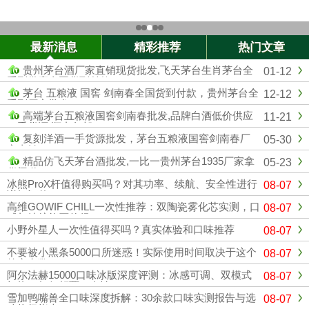
最新消息
精彩推荐
热门文章
贵州茅台酒厂家直销现货批发,飞天茅台生肖茅台全
01-12
系列供应全国货到付款
茅台 五粮液 国窖 剑南春全国货到付款，贵州茅台全
12-12
系列厂家批发
高端茅台五粮液国窖剑南春批发,品牌白酒低价供应
11-21
一手货源 顺丰包邮
复刻洋酒一手货源批发，茅台五粮液国窖剑南春厂
05-30
家直销
精品仿飞天茅台酒批发,一比一贵州茅台1935厂家拿
05-23
货渠道
冰熊ProX杆值得购买吗？对其功率、续航、安全性进行
08-07
详细评估
高维GOWIF CHILL一次性推荐：双陶瓷雾化芯实测，口
08-07
感与续航能否兼得？
小野外星人一次性值得买吗？真实体验和口味推荐
08-07
不要被小黑条5000口所迷惑！实际使用时间取决于这个
08-07
核心参数。
阿尔法赫15000口味冰版深度评测：冰感可调、双模式
08-07
切换，如何颠覆一次性？
雪加鸭嘴兽全口味深度拆解：30余款口味实测报告与选
08-07
购终极指南