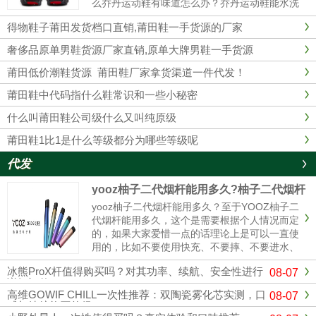
么乔丹运动鞋有味道怎么办？乔丹运动鞋能水洗
吗？乔丹运动鞋有味道1、最简单的办法在鞋里
得物鞋子莆田发货档口直销,莆田鞋一手货源的厂家
放上橘子皮。2、用棉花沾些酒精塞入球鞋里，
这样经过一夜以后，棉花已经乾......
奢侈品原单男鞋货源厂家直销,原单大牌男鞋一手货源
莆田低价潮鞋货源 莆田鞋厂家拿货渠道一件代发！
莆田鞋中代码指什么鞋常识和一些小秘密
什么叫莆田鞋公司级什么又叫纯原级
莆田鞋1比1是什么等级都分为哪些等级呢
代发
yooz柚子二代烟杆能用多久?柚子二代烟杆
寿命
yooz柚子二代烟杆能用多久？至于YOOZ柚子二
代烟杆能用多久，这个是需要根据个人情况而定
的，如果大家爱惜一点的话理论上是可以一直使
用的，比如不要使用快充、不要摔、不要进水、
定期清理冷凝液、这样可以使你的烟杆寿命更
冰熊ProX杆值得购买吗？对其功率、续航、安全性进行
08-07
长，使用的时间更久。与其它电子烟产品相比，
详细评估
柚子电子烟设计灵活，充电方式更简单。只需插
高维GOWIF CHILL一次性推荐：双陶瓷雾化芯实测，口
08-07
入充电电源，确保电子烟...
感与续航能否兼得？