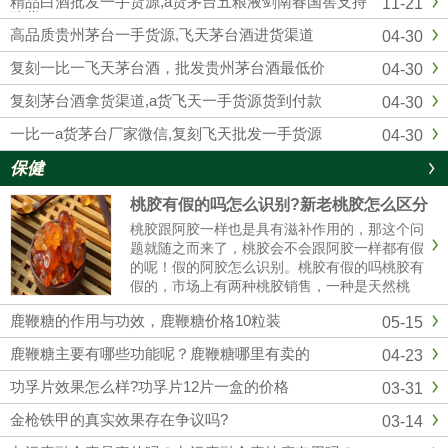
精品白酒批发一手货源,a货茅台五粮液剑南春国窖支持
11-21
供应复刻飞天茅台酒的知名白...
验货
高品质贵州茅台一手货源,飞天茅台酒进货渠道
04-30
复刻一比一飞天茅台酒，批发贵州茅台酒最低价
04-30
复刻茅台酒拿货渠道,a货飞天一手货源货到付款
04-30
一比一a货茅台厂家微信,复刻飞天批发一手货源
04-30
保健
桃胶有假的吗怎么识别?新老桃胶怎么区分
桃胶跟阿胶一样也是具有滋补作用的，那这个问
题就随之而来了，桃胶会不会跟阿胶一样都有假
的呢！假的阿胶怎么识别。桃胶有假的吗桃胶有
假的，市场上有两种桃胶销售，一种是天然桃
胶，还有一种是精加工过的桃胶，而且市场价格
鹿鞭糖的作用与功效，鹿鞭糖价格10粒装
05-15
35元/斤到百元，具体也看桃胶的质量。桃胶假
的怎么辨别（1）看颜色真正的......
鹿鞭糖主要有哪些功能呢？鹿鞭糖哪里有卖的
04-23
功孚片效果怎么样?功孚片12片一盒的价格
03-31
金枪铁甲的真实效果存在争议吗?
03-14