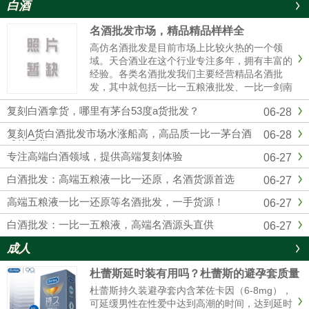
白酒
名酒批发市场，精品精品样样全
高仿名酒批发是目前市场上比较火热的一个领
域。天合酒业在这个行业专注多年，拥有丰富的
经验。各类名酒批发我们主要经营精品名酒批
发，其中就包括一比一五粮液批发、一比一剑南
春批发、一比一国窖1573批发等。这些都是市场
复刻白酒拿货，哪里有茅台53度a货批发？
06-28
上非常受欢迎的产品。对于想要购买五粮液的人
来说，一比一五粮液批发是个......
复刻A货白酒批发市场水涨船高，高品质一比一茅台酒
06-28
成抢手货
专注高端白酒领域，提供高端复刻体验
06-27
白酒批发：高端五粮液一比一还原，名酒货源首选
06-27
高端五粮液一比一还原等名酒批发，一手货源！
06-27
白酒批发：一比一五粮液，高端名酒源头直供
06-27
成人
杜蕾斯延时装有用吗？杜蕾斯的避孕套质量
怎么样啊
杜蕾斯持久装避孕套内含苯佐卡因（6-8mg），
可延缓男性在性爱中达到高潮的时间，达到延时