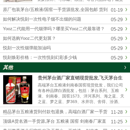
源批发拿货，我们是悦刻RELX官方一手供应
原厂包装茅台/五粮液/国窖一手货源批发,全国包邮 货到
01-19
商，和全国各大实体店建立了紧密的合作关系，
付款
确保产品从生产到销售环节...
如何解决悦刻一次性电子烟不出烟的问题
05-29
Yooz二代能用一代烟弹吗？哪里买Yooz二代最靠谱？
05-29
如何选购Yooz二代更划算？
05-29
悦刻一次性烟弹能加油吗
05-29
悦刻焕彩价格：一次性悦刻幻彩多少钱
05-29
其他
贵州茅台酒厂家直销现货批发,飞天茅台生
肖茅台全系列供应全国货到付款
高端茅台五粮液剑南春国窖现货批发，我们公司
有各种品牌白酒批发，包括：茅台系列、五粮
液、剑南春、国窖1573、洋河系列、海之蓝、天
之蓝、梦之蓝、梦369、水井坊、舍得、汾酒、
青红花郎等名酒，有高中低档白酒供你选择，我
精品茅台五粮液货到付款包退换，高端白酒厂家一手货
11-28
们是白酒厂家一手货源渠道批发，价格美丽，诚
源批发
信经营,做工精细，口感纯正，合作共赢。名酒厂
顶级A货名酒一手货源,茅台 五粮液 国窖 剑南春厂家直
11-25
家...
销