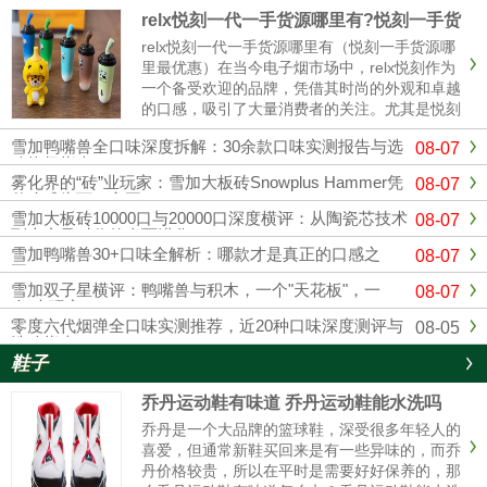
relx悦刻一代一手货源哪里有?悦刻一手货
源哪里最优惠
relx悦刻一代一手货源哪里有（悦刻一手货源哪
里最优惠）在当今电子烟市场中，relx悦刻作为
一个备受欢迎的品牌，凭借其时尚的外观和卓越
的口感，吸引了大量消费者的关注。尤其是悦刻
一代，其独特的设计和多样的口味使其成为许多
雪加鸭嘴兽全口味深度拆解：30余款口味实测报告与选
08-07
烟民的首选。随着市场竞争的加剧，寻找可靠的
购终极指南
悦刻一手货源变得越来......
雾化界的“砖”业玩家：雪加大板砖Snowplus Hammer凭
08-07
什么成为万口之王？
雪加大板砖10000口与20000口深度横评：从陶瓷芯技术
08-07
到大容量时代的全面进化
雪加鸭嘴兽30+口味全解析：哪款才是真正的口感之
08-07
王？
雪加双子星横评：鸭嘴兽与积木，一个"天花板"，一
08-07
个"大玩家"
零度六代烟弹全口味实测推荐，近20种口味深度测评与
08-05
选购指南
鞋子
乔丹运动鞋有味道 乔丹运动鞋能水洗吗
乔丹是一个大品牌的篮球鞋，深受很多年轻人的
喜爱，但通常新鞋买回来是有一些异味的，而乔
丹价格较贵，所以在平时是需要好好保养的，那