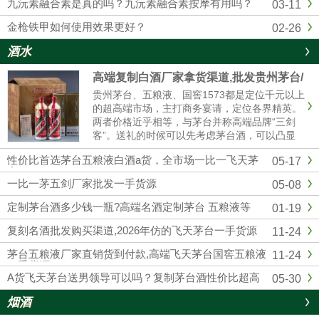
九沅素融合素是真的吗？九沅素融合素按摩有用吗？
03-11
金枪铁甲如何使用效果更好？
02-26
酒水
高端复制白酒厂家拿货渠道,批发贵州茅台/
五粮液/剑南春/国窖1573
贵州茅台、五粮液、国窖1573都是定位千元以上
的超高端市场，主打商务宴请，定位各界精英。
两者价格近乎相等，与茅台并称高端品牌“三剑
客”。送礼的时候可以先考虑茅台酒，可以凸显
我们的诚意；如果资金实力较弱，首选五粮液和
性价比首选茅台五粮液白酒a货，全市场一比一飞天茅
05-17
国窖1573，性价比相对较高的。然后联系我们厂
台
家订购，我们也是一手货源渠道，价格可以说是
一比一茅五剑厂家批发一手货源
05-08
市场最低。
定制茅台酒多少钱一瓶?高端名酒定制茅台 五粮液等
01-19
复刻名酒批发购买渠道,2026年仿的飞天茅台一手货源
11-24
茅台五粮液厂家直销货到付款,高端飞天茅台国窖五粮液
11-24
一手货源
A货飞天茅台送男领导可以吗？复制茅台酒性价比超高
05-30
烟酒