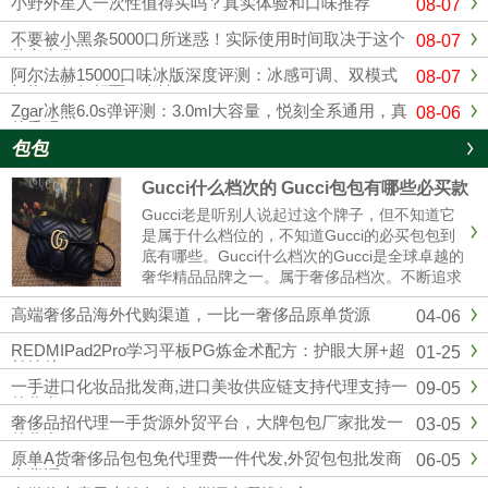
小野外星人一次性值得买吗？真实体验和口味推荐
08-07
不要被小黑条5000口所迷惑！实际使用时间取决于这个
08-07
核心参数。
阿尔法赫15000口味冰版深度评测：冰感可调、双模式
08-07
切换，如何颠覆一次性？
Zgar冰熊6.0s弹评测：3.0ml大容量，悦刻全系通用，真
08-06
的香吗？
包包
Gucci什么档次的 Gucci包包有哪些必买款
Gucci老是听别人说起过这个牌子，但不知道它
是属于什么档位的，不知道Gucci的必买包包到
底有哪些。Gucci什么档次的Gucci是全球卓越的
奢华精品品牌之一。属于奢侈品档次。不断追求
革新与卓越，以独有的现代视野重新演绎与影响
高端奢侈品海外代购渠道，一比一奢侈品原单货源
04-06
时尚演进。古驰在创作总监亚力山卓·米开理全
新视角的引......
REDMIPad2Pro学习平板PG炼金术配方：护眼大屏+超
01-25
长续航
一手进口化妆品批发商,进口美妆供应链支持代理支持一
09-05
件代发
奢侈品招代理一手货源外贸平台，大牌包包厂家批发一
03-05
件代发
原单A货奢侈品包包免代理费一件代发,外贸包包批发商
06-05
家货源