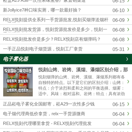
崧盒A29 A38一次性果味熏香厂家直销渠道
06-15
四五代杆蛋，另外各大品牌，通配，一次性均
有，品质市面上顶级的，可以代发，零售，批
新Jollyice7种口味实测，哪一款最好抽？
06-10
发，全国包邮...
RELX悦刻提供全系列一手货源批发,悦刻买烟弹送烟杆
06-09
一手渠道
RELX悦刻批发货源，悦刻货源批发价是多少，悦刻一
06-08
手货源批发怎么样？
RELX悦刻批发价是多少？RELX悦刻店有烟弹吗？
06-08
一手正品悦刻电子烟货源，悦刻工厂拿货
05-31
电子雾化器
悦刻山烤、岩烤、溪烟、瀑烟区别介绍，那
个口感好?
悦刻烟弹的山烤、岩烤、溪烟、瀑烟系列都有各
自独特的特点。以下是它们的区别介绍：山烤：
特点：介于浓烈和柔和之间的平衡选择。烟雾：
适中。风味：相对温和。岩烤：特点：具有浓劲
的中式风味。烟雾：可能会有更大的烟雾。体
正品崧电子雾化全国邮寄，崧A29一次性多少钱
06-15
验：强烈的一氧化碳满足感。溪烟：特点：提供
清爽的清香体验。烟雾：较薄。体......
电子烟代理商低价拿货，relx一手货源微商
06-04
RELX悦刻代理哪里拿货 - RELX悦刻代理批发
06-04