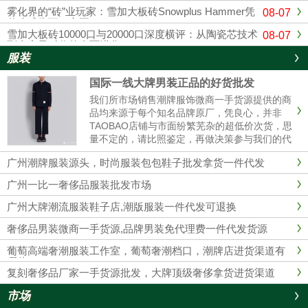
雾化界的“砖”业玩家：雪加大板砖Snowplus Hammer凭
08-07
什么成为万口之王？
雪加大板砖10000口与20000口深度横评：从陶瓷芯技术
08-07
到大容量时代的全面进化
服装
国际一线大牌男装正品的好货批发
我们所市场销售潮牌服饰微商一手货源提供的商
品均来源于每个知名品牌原厂，凭良心，并非
TAOBAO店铺与市面纷繁芜杂的超低价次货，思
量不定的，请比照鉴定，再做决策参与我们的代
理商。 我们的服装不管做工、用材，原产地都是
广州潮牌服装源头，时尚服装包包鞋子批发拿货一件代发
和淘宝店铺的衣服彻底不同的，所以本质没有对
比性，也完全没必要性比较......
广州一比一奢侈品服装批发市场
广州大牌潮流服装鞋子店,潮版服装一件代发可退换
奢侈品男装微商一手货源,品牌男装免代理费一件代发货源
葡萄高端奢潮服装工作室，葡萄奢潮档口，潮牌店进货渠道有
哪些？
复刻奢侈品厂家一手货源批发，大牌顶级奢侈拿货进货渠道
市场