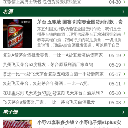
在微信上卖男士钱包,包包货源去哪找便宜
04-30
名酒
茅台 五粮液 国窖 剑南春全国货到付款，贵
州茅台全系列厂家批发
茅五剑国支持防伪验证全国货到付款，我们是贵
州茅台镇的白酒，现货供应茅台五粮液国窖剑南
春等高端白酒，跟同行拼的就是质量，一切用质
量说话，顶级A货白酒批发渠道，可以用于自己
收藏，可以用来送礼，可以用于请客宴请，可以
复刻A货茅台酒批发零售。一比一A货五粮液供货商家
05-19
用于自饮，可以用来转卖，欢迎实体店和电商带
货的老板合作，找白酒批发渠道，一定要选择靠
贵州飞天茅台53度批发，茅台原系列酒厂家直销
05-19
谱的厂 家，选择我们贵州酱香酒业，绝对可靠。
首选一比一a货飞天茅台复刻五粮液白酒一手货源商家
05-17
市场
复刻飞天茅台，复刻茅台年份酒，一比一A货。
05-11
在哪里买到飞天茅台53度a货复刻飞天茅台白酒系列？
05-10
1：1五粮液a货一手货源渠道
飞天茅台a货渠道厂家，一比一茅台飞天白酒批发
05-08
电子烟
小野v1套装多少钱？小野电子烟v1plus实
体店售价