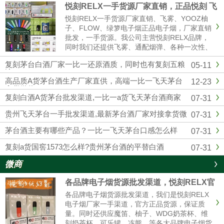
悦刻RELX一手货源厂家直销，正品悦刻 飞
雾 各种一次性 烟弹超多
悦刻RELX一手货源厂家直销、飞雾、YOOZ柚
子、FLOW、绿箩电子烟正品电子烟，厂家直销
批发，一手货源。我公司主营悦刻RELX品牌，
同时我们还提供飞雾、通配烟弹、各种一次性、
冰熊、辣妹等各大品牌电子烟货源批发拿货，网
复刻茅台白酒厂家一比一还原酒质，同时也有复刻五粮
05-11
红同款电子烟一件代发，烟弹品味多，全国供货
液
批发。悦刻一手货源微信：...
高品质A货茅台酒生产厂家直供，高端一比一飞天茅台
12-23
拿货微信
复刻白酒A货茅台批发渠道,一比一a货飞天茅台酒商家
07-31
贵州飞天茅台一手批发渠道,最新茅台酒厂家对接拿货微
07-31
信
茅台酒主要有哪些产品？一比一飞天茅台口感怎么样
07-31
复刻a货国窖1573怎么样?贵州茅台酒的平替白酒
07-31
微商
各品牌电子烟货源批发渠道，悦刻RELX官
方进货拿货一件代发
各品牌电子烟货源批发渠道，我们是悦刻RELX
电子烟厂家一手渠道，官方正品货源，保证质
量。同时还供应魔笛、柚子、WDG奶茶杯、维
刻奶茶杯、可乐罐、冻熊、等各大品牌电子烟货