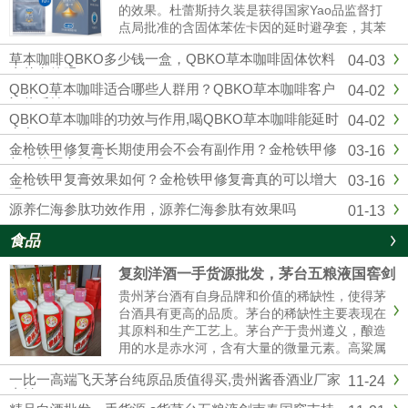
的效果。杜蕾斯持久装是获得国家Yao品监督打
点局批准的含固体苯佐卡因的延时避孕套，其苯
佐卡因浓度符合美国FDA保举浓度以及欧洲CE
草本咖啡QBKO多少钱一盒，QBKO草本咖啡固体饮料
04-03
标准，用起来更安心。固态苯佐卡因在有效较低
真的有效吗
敏感度的同时不存在外漏隐患，不用担心伴侣的
QBKO草本咖啡适合哪些人群用？QBKO草本咖啡客户
04-02
快感应感染到影响。杜蕾...
评价反馈
QBKO草本咖啡的功效与作用,喝QBKO草本咖啡能延时
04-02
多久
金枪铁甲修复膏长期使用会不会有副作用？金枪铁甲修
03-16
复膏使用方便吗？
金枪铁甲复膏效果如何？金枪铁甲修复膏真的可以增大
03-16
吗？
源养仁海参肽功效作用，源养仁海参肽有效果吗
01-13
食品
复刻洋酒一手货源批发，茅台五粮液国窖剑
南春厂家直销
贵州茅台酒有自身品牌和价值的稀缺性，使得茅
台酒具有更高的品质。茅台的稀缺性主要表现在
其原料和生产工艺上。茅台产于贵州遵义，酿造
用的水是赤水河，含有大量的微量元素。高粱属
糯高粱，其曲独特，不易传诵。生产工艺复杂，
一比一高端飞天茅台纯原品质值得买,贵州酱香酒业厂家
11-24
茅台酒要五年后才能卖。这使得茅台酒口感醇厚
直销
纯正。精品茅台五粮液一手货源批发我们是专业