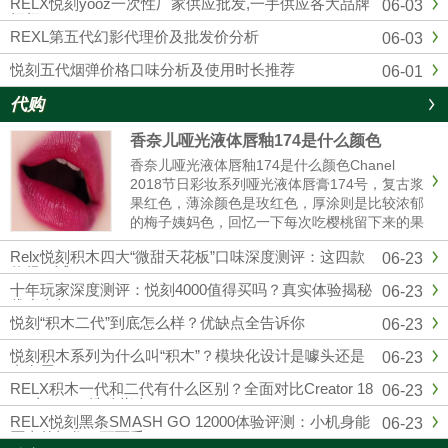
RELX悦刻yooz一次性厂家供应批发,一手供应各大品牌
06-03
烟杆
REXL第五代幻影代理价及批发价分析
06-03
悦刻五代烟弹价格口味分析及使用时长推荐
06-01
代购
香奈儿哑光液体唇釉174是什么颜色
香奈儿哑光液体唇釉174是什么颜色Chanel
2018节日彩妆系列哑光液体唇膏174号，复古浆
果红色，薄涂颜色是玫红色，厚涂则是比较浓郁
的梅子姨妈色，回忆一下每次吃樱桃留下来的果
汁的颜色，就和那个特别相近，秋冬季节重口星
Relx悦刻积木四大“微甜天花板”口味深度测评：这四款
06-23
人的最爱，和纪梵希315有些许的相似。黄皮也
值得一试
是完全可以驾......
十年玩家深度测评：悦刻4000值得买吗？真实体验揭秘
06-23
优劣真相
悦刻“积木二代”到底怎么样？优缺点全告诉你
06-23
悦刻积木系列为什么叫“积木”？模块化设计是噱头还是
06-23
真有用？
RELX积木一代和二代有什么区别？全面对比Creator 18
06-23
000与22000选购指南
RELX悦刻黑条SMASH GO 12000体验评测：小机身能
06-23
否真的扛住一万两千口？