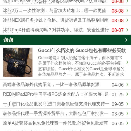
雪加UFO弹5ml 怎么样？兼容悦刻456代吗？优点和缺
08-08
点在一篇文章中解释得很清楚
冰熊2万口一次性评测：与雪加大砖相比，哪一款更值
08-08
得买？
冰熊NEX烟杆多少钱？价格、进货渠道及正品鉴别指南
08-08
冰熊ProX杆值得购买吗？对其功率、续航、安全性进行
08-07
详细评估
包包
Gucci什么档次的 Gucci包包有哪些必买款
Gucci老是听别人说起过这个牌子，但不知道它
是属于什么档位的，不知道Gucci的必买包包到
底有哪些。Gucci什么档次的Gucci是全球卓越的
奢华精品品牌之一。属于奢侈品档次。不断追求
革新与卓越，以独有的现代视野重新演绎与影响
高端奢侈品海外代购渠道，一比一奢侈品原单货源
04-06
时尚演进。古驰在创作总监亚力山卓·米开理全
新视角的引......
REDMIPad2Pro学习平板PG炼金术配方：护眼大屏+超
01-25
长续航
一手进口化妆品批发商,进口美妆供应链支持代理支持一
09-05
件代发
奢侈品招代理一手货源外贸平台，大牌包包厂家批发一
03-05
件代发
原单A货奢侈品包包免代理费一件代发,外贸包包批发商
06-05
家货源