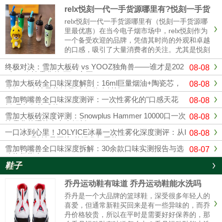
relx悦刻一代一手货源哪里有?悦刻一手货
源哪里最优惠
relx悦刻一代一手货源哪里有（悦刻一手货源哪
里最优惠）在当今电子烟市场中，relx悦刻作为
一个备受欢迎的品牌，凭借其时尚的外观和卓越
的口感，吸引了大量消费者的关注。尤其是悦刻
一代，其独特的设计和多样的口味使其成为许多
终极对决：雪加大板砖 vs YOOZ独角兽——谁才是202
08-08
烟民的首选。随着市场竞争的加剧，寻找可靠的
6年一次性雾化的“万口之王”？
悦刻一手货源变得越来......
雪加大板砖全口味深度解剖：16ml巨量烟油+陶瓷芯，
08-08
这款“一次性天花板”到底凭什么封神？
雪加鸭嘴兽全口味深度测评：一次性雾化的"口感天花
08-08
板"是如何炼成的？
雪加大板砖深度评测：Snowplus Hammer 10000口一次
08-08
性雾化的硬核实力全解析
一口冰到心里！JOLYICE冰暴一次性雾化深度测评：从I
08-08
CEMAX到"冰暴正统"的进化与重构
雪加鸭嘴兽全口味深度拆解：30余款口味实测报告与选
08-07
购终极指南
鞋子
乔丹运动鞋有味道 乔丹运动鞋能水洗吗
乔丹是一个大品牌的篮球鞋，深受很多年轻人的
喜爱，但通常新鞋买回来是有一些异味的，而乔
丹价格较贵，所以在平时是需要好好保养的，那