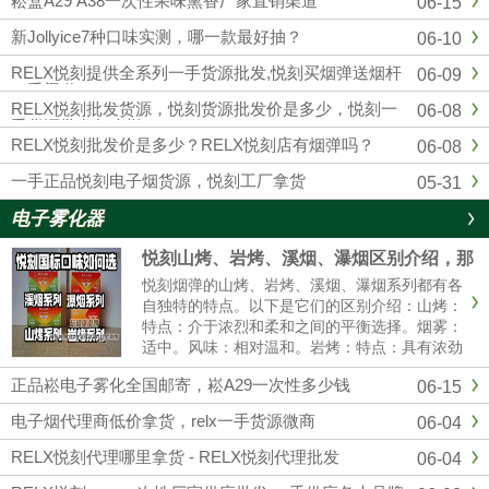
崧盒A29 A38一次性果味熏香厂家直销渠道
06-15
四五代杆蛋，另外各大品牌，通配，一次性均
有，品质市面上顶级的，可以代发，零售，批
新Jollyice7种口味实测，哪一款最好抽？
06-10
发，全国包邮...
RELX悦刻提供全系列一手货源批发,悦刻买烟弹送烟杆
06-09
一手渠道
RELX悦刻批发货源，悦刻货源批发价是多少，悦刻一
06-08
手货源批发怎么样？
RELX悦刻批发价是多少？RELX悦刻店有烟弹吗？
06-08
一手正品悦刻电子烟货源，悦刻工厂拿货
05-31
电子雾化器
悦刻山烤、岩烤、溪烟、瀑烟区别介绍，那
个口感好?
悦刻烟弹的山烤、岩烤、溪烟、瀑烟系列都有各
自独特的特点。以下是它们的区别介绍：山烤：
特点：介于浓烈和柔和之间的平衡选择。烟雾：
适中。风味：相对温和。岩烤：特点：具有浓劲
的中式风味。烟雾：可能会有更大的烟雾。体
正品崧电子雾化全国邮寄，崧A29一次性多少钱
06-15
验：强烈的一氧化碳满足感。溪烟：特点：提供
清爽的清香体验。烟雾：较薄。体......
电子烟代理商低价拿货，relx一手货源微商
06-04
RELX悦刻代理哪里拿货 - RELX悦刻代理批发
06-04