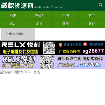
名酒
烟电子
白酒
食品
酒水
烟酒
微商
其他