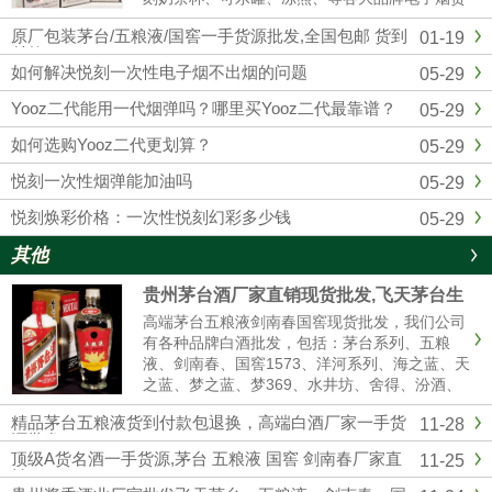
源批发拿货，我们是悦刻RELX官方一手供应
原厂包装茅台/五粮液/国窖一手货源批发,全国包邮 货到
01-19
商，和全国各大实体店建立了紧密的合作关系，
付款
确保产品从生产到销售环节...
如何解决悦刻一次性电子烟不出烟的问题
05-29
Yooz二代能用一代烟弹吗？哪里买Yooz二代最靠谱？
05-29
如何选购Yooz二代更划算？
05-29
悦刻一次性烟弹能加油吗
05-29
悦刻焕彩价格：一次性悦刻幻彩多少钱
05-29
其他
贵州茅台酒厂家直销现货批发,飞天茅台生
肖茅台全系列供应全国货到付款
高端茅台五粮液剑南春国窖现货批发，我们公司
有各种品牌白酒批发，包括：茅台系列、五粮
液、剑南春、国窖1573、洋河系列、海之蓝、天
之蓝、梦之蓝、梦369、水井坊、舍得、汾酒、
青红花郎等名酒，有高中低档白酒供你选择，我
精品茅台五粮液货到付款包退换，高端白酒厂家一手货
11-28
们是白酒厂家一手货源渠道批发，价格美丽，诚
源批发
信经营,做工精细，口感纯正，合作共赢。名酒厂
顶级A货名酒一手货源,茅台 五粮液 国窖 剑南春厂家直
11-25
家...
销