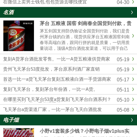
在微信上卖男士钱包,包包货源去哪找便宜
04-30
名酒
茅台 五粮液 国窖 剑南春全国货到付款，贵
州茅台全系列厂家批发
茅五剑国支持防伪验证全国货到付款，我们是贵
州茅台镇的白酒，现货供应茅台五粮液国窖剑南
春等高端白酒，跟同行拼的就是质量，一切用质
量说话，顶级A货白酒批发渠道，可以用于自己
收藏，可以用来送礼，可以用于请客宴请，可以
复刻A货茅台酒批发零售。一比一A货五粮液供货商家
05-19
用于自饮，可以用来转卖，欢迎实体店和电商带
货的老板合作，找白酒批发渠道，一定要选择靠
贵州飞天茅台53度批发，茅台原系列酒厂家直销
05-19
谱的厂 家，选择我们贵州酱香酒业，绝对可靠。
首选一比一a货飞天茅台复刻五粮液白酒一手货源商家
05-17
市场
复刻飞天茅台，复刻茅台年份酒，一比一A货。
05-11
在哪里买到飞天茅台53度a货复刻飞天茅台白酒系列？
05-10
1：1五粮液a货一手货源渠道
飞天茅台a货渠道厂家，一比一茅台飞天白酒批发
05-08
电子烟
小野v1套装多少钱？小野电子烟v1plus实
体店售价