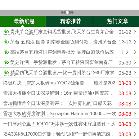
最新消息
精彩推荐
热门文章
贵州茅台酒厂家直销现货批发,飞天茅台生肖茅台全
01-12
系列供应全国货到付款
茅台 五粮液 国窖 剑南春全国货到付款，贵州茅台全
12-12
系列厂家批发
高端茅台五粮液国窖剑南春批发,品牌白酒低价供应
11-21
一手货源 顺丰包邮
复刻洋酒一手货源批发，茅台五粮液国窖剑南春厂
05-30
家直销
精品仿飞天茅台酒批发,一比一贵州茅台1935厂家拿
05-23
货渠道
终极对决：雪加大板砖 vs YOOZ独角兽——谁才是202
08-08
6年一次性雾化的“万口之王”？
雪加大板砖全口味深度解剖：16ml巨量烟油+陶瓷芯，
08-08
这款“一次性天花板”到底凭什么封神？
雪加鸭嘴兽全口味深度测评：一次性雾化的"口感天花
08-08
板"是如何炼成的？
雪加大板砖深度评测：Snowplus Hammer 10000口一次
08-08
性雾化的硬核实力全解析
一口冰到心里！JOLYICE冰暴一次性雾化深度测评：从I
08-08
CEMAX到"冰暴正统"的进化与重构
崧A38冰果17000口评测：独创“冰键”一键切换清凉感，
08-08
一瓶体验两种口味！