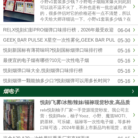
小野v1套装多少钱？小野电子烟颠末爆火到此刻
可以说不温不火了，不外也是有一批忠诚用户
的，很多伴侣对它的价格还有一点不清楚，所以
今天给大师详细说一下。小野v1套装多少钱？在
官方公布的售价来看，小野v1（1主机+3换弹）
RELX悦刻幻影PRO烟弹口味排行榜，2026年最受欢迎
06-04
299元一套，去小野实体店也是这个价格。微商
口味评测
的话可能便宜一点，......
GEEK BAR PULSE X星空一次性雾化,GEEK BAR PUL
05-30
SE X星空多少钱
悦刻新国标有薄荷味吗?悦刻国标烟弹口味排行榜
05-16
最便宜的电子烟有哪些?10元一次性电子烟
05-16
悦刻烟弹口味大全,悦刻烟弹口味排行榜
05-16
悦刻烟弹一颗能抽多少口?悦刻烟弹可以用多长时间?
05-16
烟电子
悦刻/飞雾/冰熊/辣妹/福禄现货秒发,高品质
电子烟厂家拿货 售后无忧
relx悦刻柚子厂家一手货源现货秒发。我公司主
营：悦刻Relx，柚子Yooz、小野、魔笛MOTI、
奶茶杯、可乐罐、福禄等一次性电子烟，等多种
口味可选，2024年最新上市新品均有现货，欢迎
咨询我们报价。品牌电子烟代理拿货批发，悦刻