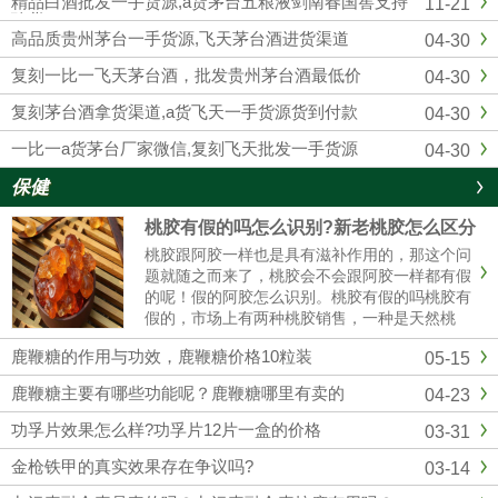
精品白酒批发一手货源,a货茅台五粮液剑南春国窖支持
11-21
供应复刻飞天茅台酒的知名白...
验货
高品质贵州茅台一手货源,飞天茅台酒进货渠道
04-30
复刻一比一飞天茅台酒，批发贵州茅台酒最低价
04-30
复刻茅台酒拿货渠道,a货飞天一手货源货到付款
04-30
一比一a货茅台厂家微信,复刻飞天批发一手货源
04-30
保健
桃胶有假的吗怎么识别?新老桃胶怎么区分
桃胶跟阿胶一样也是具有滋补作用的，那这个问
题就随之而来了，桃胶会不会跟阿胶一样都有假
的呢！假的阿胶怎么识别。桃胶有假的吗桃胶有
假的，市场上有两种桃胶销售，一种是天然桃
胶，还有一种是精加工过的桃胶，而且市场价格
鹿鞭糖的作用与功效，鹿鞭糖价格10粒装
05-15
35元/斤到百元，具体也看桃胶的质量。桃胶假
的怎么辨别（1）看颜色真正的......
鹿鞭糖主要有哪些功能呢？鹿鞭糖哪里有卖的
04-23
功孚片效果怎么样?功孚片12片一盒的价格
03-31
金枪铁甲的真实效果存在争议吗?
03-14