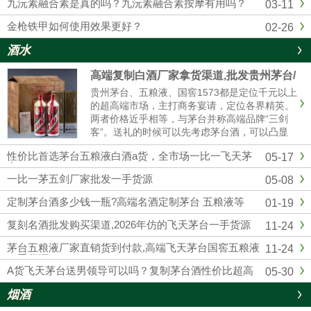
九沅素融合素是真的吗？九沅素融合素按摩有用吗？
03-11
金枪铁甲如何使用效果更好？
02-26
酒水
高端复制白酒厂家拿货渠道,批发贵州茅台/
五粮液/剑南春/国窖1573
贵州茅台、五粮液、国窖1573都是定位千元以上
的超高端市场，主打商务宴请，定位各界精英。
两者价格近乎相等，与茅台并称高端品牌“三剑
客”。送礼的时候可以先考虑茅台酒，可以凸显
我们的诚意；如果资金实力较弱，首选五粮液和
性价比首选茅台五粮液白酒a货，全市场一比一飞天茅
05-17
国窖1573，性价比相对较高的。然后联系我们厂
台
家订购，我们也是一手货源渠道，价格可以说是
一比一茅五剑厂家批发一手货源
05-08
市场最低。
定制茅台酒多少钱一瓶?高端名酒定制茅台 五粮液等
01-19
复刻名酒批发购买渠道,2026年仿的飞天茅台一手货源
11-24
茅台五粮液厂家直销货到付款,高端飞天茅台国窖五粮液
11-24
一手货源
A货飞天茅台送男领导可以吗？复制茅台酒性价比超高
05-30
烟酒