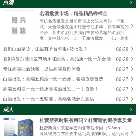
白酒
名酒批发市场，精品精品样样全
高仿名酒批发是目前市场上比较火热的一个领
域。天合酒业在这个行业专注多年，拥有丰富的
经验。各类名酒批发我们主要经营精品名酒批
发，其中就包括一比一五粮液批发、一比一剑南
春批发、一比一国窖1573批发等。这些都是市场
复刻白酒拿货，哪里有茅台53度a货批发？
06-28
上非常受欢迎的产品。对于想要购买五粮液的人
来说，一比一五粮液批发是个......
复刻A货白酒批发市场水涨船高，高品质一比一茅台酒
06-28
成抢手货
专注高端白酒领域，提供高端复刻体验
06-27
白酒批发：高端五粮液一比一还原，名酒货源首选
06-27
高端五粮液一比一还原等名酒批发，一手货源！
06-27
白酒批发：一比一五粮液，高端名酒源头直供
06-27
成人
杜蕾斯延时装有用吗？杜蕾斯的避孕套质量
怎么样啊
杜蕾斯持久装避孕套内含苯佐卡因（6-8mg），
可延缓男性在性爱中达到高潮的时间，达到延时