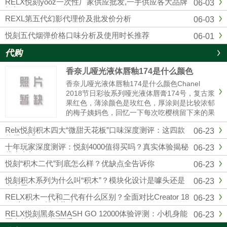
RELX悦刻yooz一次性厂家供应批发,一手供应各大品牌
06-03
烟杆
REXL第五代幻影代理价及批发价分析
06-03
悦刻五代烟弹价格口味分析及使用时长推荐
06-01
代购
香奈儿哑光液体唇釉174是什么颜色
香奈儿哑光液体唇釉174是什么颜色Chanel
2018节日彩妆系列哑光液体唇膏174号，复古浆
果红色，薄涂颜色是玫红色，厚涂则是比较浓郁
的梅子姨妈色，回忆一下每次吃樱桃留下来的果
汁的颜色，就和那个特别相近，秋冬季节重口星
Relx悦刻积木四大“微甜天花板”口味深度测评：这四款
06-23
人的最爱，和纪梵希315有些许的相似。黄皮也
值得一试
是完全可以驾......
十年玩家深度测评：悦刻4000值得买吗？真实体验揭秘
06-23
优劣真相
悦刻“积木二代”到底怎么样？优缺点全告诉你
06-23
悦刻积木系列为什么叫“积木”？模块化设计是噱头还是
06-23
真有用？
RELX积木一代和二代有什么区别？全面对比Creator 18
06-23
000与22000选购指南
RELX悦刻黑条SMASH GO 12000体验评测：小机身能
06-23
否真的扛住一万两千口？