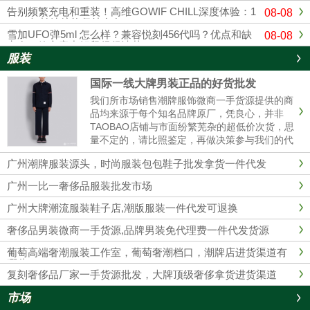
告别频繁充电和重装！高维GOWIF CHILL深度体验：1
08-08
8000超长续航能坚持多久？
雪加UFO弹5ml 怎么样？兼容悦刻456代吗？优点和缺
08-08
点在一篇文章中解释得很清楚
服装
国际一线大牌男装正品的好货批发
我们所市场销售潮牌服饰微商一手货源提供的商
品均来源于每个知名品牌原厂，凭良心，并非
TAOBAO店铺与市面纷繁芜杂的超低价次货，思
量不定的，请比照鉴定，再做决策参与我们的代
理商。 我们的服装不管做工、用材，原产地都是
广州潮牌服装源头，时尚服装包包鞋子批发拿货一件代发
和淘宝店铺的衣服彻底不同的，所以本质没有对
比性，也完全没必要性比较......
广州一比一奢侈品服装批发市场
广州大牌潮流服装鞋子店,潮版服装一件代发可退换
奢侈品男装微商一手货源,品牌男装免代理费一件代发货源
葡萄高端奢潮服装工作室，葡萄奢潮档口，潮牌店进货渠道有
哪些？
复刻奢侈品厂家一手货源批发，大牌顶级奢侈拿货进货渠道
市场