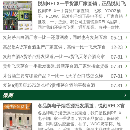
悦刻RELX一手货源厂家直销，正品悦刻 飞
雾 各种一次性 烟弹超多
悦刻RELX一手货源厂家直销、飞雾、YOOZ柚
子、FLOW、绿箩电子烟正品电子烟，厂家直销
批发，一手货源。我公司主营悦刻RELX品牌，
同时我们还提供飞雾、通配烟弹、各种一次性、
冰熊、辣妹等各大品牌电子烟货源批发拿货，网
复刻茅台白酒厂家一比一还原酒质，同时也有复刻五粮
05-11
红同款电子烟一件代发，烟弹品味多，全国供货
液
批发。悦刻一手货源微信：...
高品质A货茅台酒生产厂家直供，高端一比一飞天茅台
12-23
拿货微信
复刻白酒A货茅台批发渠道,一比一a货飞天茅台酒商家
07-31
贵州飞天茅台一手批发渠道,最新茅台酒厂家对接拿货微
07-31
信
茅台酒主要有哪些产品？一比一飞天茅台口感怎么样
07-31
复刻a货国窖1573怎么样?贵州茅台酒的平替白酒
07-31
微商
各品牌电子烟货源批发渠道，悦刻RELX官
方进货拿货一件代发
各品牌电子烟货源批发渠道，我们是悦刻RELX
电子烟厂家一手渠道，官方正品货源，保证质
量。同时还供应魔笛、柚子、WDG奶茶杯、维
刻奶茶杯、可乐罐、冻熊、等各大品牌电子烟货