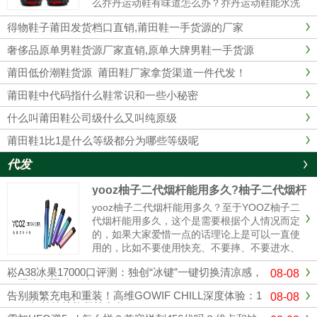
么乔丹运动鞋有味道怎么办？乔丹运动鞋能水洗
吗？乔丹运动鞋有味道1、最简单的办法在鞋里
得物鞋子莆田发货档口直销,莆田鞋一手货源的厂家
放上橘子皮。2、用棉花沾些酒精塞入球鞋里，
这样经过一夜以后，棉花已经乾......
奢侈品原单男鞋货源厂家直销,原单大牌男鞋一手货源
莆田低价潮鞋货源 莆田鞋厂家拿货渠道一件代发！
莆田鞋中代码指什么鞋常识和一些小秘密
什么叫莆田鞋公司级什么又叫纯原级
莆田鞋1比1是什么等级都分为哪些等级呢
代发
yooz柚子二代烟杆能用多久?柚子二代烟杆
寿命
yooz柚子二代烟杆能用多久？至于YOOZ柚子二
代烟杆能用多久，这个是需要根据个人情况而定
的，如果大家爱惜一点的话理论上是可以一直使
用的，比如不要使用快充、不要摔、不要进水、
定期清理冷凝液、这样可以使你的烟杆寿命更
崧A38冰果17000口评测：独创“冰键”一键切换清凉感，
08-08
长，使用的时间更久。与其它电子烟产品相比，
一瓶体验两种口味！
柚子电子烟设计灵活，充电方式更简单。只需插
告别频繁充电和重装！高维GOWIF CHILL深度体验：1
08-08
入充电电源，确保电子烟...
8000超长续航能坚持多久？