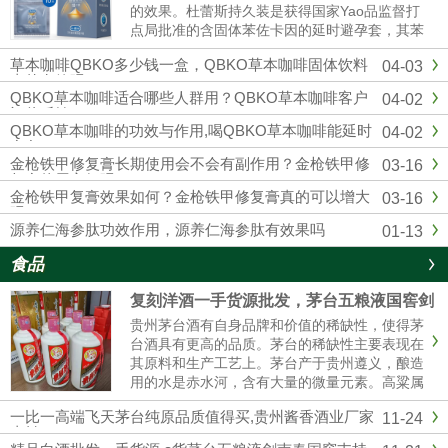
的效果。杜蕾斯持久装是获得国家Yao品监督打
点局批准的含固体苯佐卡因的延时避孕套，其苯
佐卡因浓度符合美国FDA保举浓度以及欧洲CE
草本咖啡QBKO多少钱一盒，QBKO草本咖啡固体饮料
04-03
标准，用起来更安心。固态苯佐卡因在有效较低
真的有效吗
敏感度的同时不存在外漏隐患，不用担心伴侣的
QBKO草本咖啡适合哪些人群用？QBKO草本咖啡客户
04-02
快感应感染到影响。杜蕾...
评价反馈
QBKO草本咖啡的功效与作用,喝QBKO草本咖啡能延时
04-02
多久
金枪铁甲修复膏长期使用会不会有副作用？金枪铁甲修
03-16
复膏使用方便吗？
金枪铁甲复膏效果如何？金枪铁甲修复膏真的可以增大
03-16
吗？
源养仁海参肽功效作用，源养仁海参肽有效果吗
01-13
食品
复刻洋酒一手货源批发，茅台五粮液国窖剑
南春厂家直销
贵州茅台酒有自身品牌和价值的稀缺性，使得茅
台酒具有更高的品质。茅台的稀缺性主要表现在
其原料和生产工艺上。茅台产于贵州遵义，酿造
用的水是赤水河，含有大量的微量元素。高粱属
糯高粱，其曲独特，不易传诵。生产工艺复杂，
一比一高端飞天茅台纯原品质值得买,贵州酱香酒业厂家
11-24
茅台酒要五年后才能卖。这使得茅台酒口感醇厚
直销
纯正。精品茅台五粮液一手货源批发我们是专业