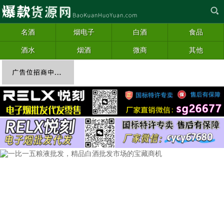
名酒
烟电子
白酒
食品
酒水
烟酒
微商
其他