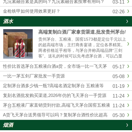
九沅素融合素是真的吗？九沅素融合素按摩有用吗？
03-11
金枪铁甲如何使用效果更好？
02-26
酒水
高端复制白酒厂家拿货渠道,批发贵州茅台/
五粮液/剑南春/国窖1573
贵州茅台、五粮液、国窖1573都是定位千元以上
的超高端市场，主打商务宴请，定位各界精英。
两者价格近乎相等，与茅台并称高端品牌“三剑
客”。送礼的时候可以先考虑茅台酒，可以凸显
我们的诚意；如果资金实力较弱，首选五粮液和
性价比首选茅台五粮液白酒a货，全市场一比一飞天茅
05-17
国窖1573，性价比相对较高的。然后联系我们厂
台
家订购，我们也是一手货源渠道，价格可以说是
一比一茅五剑厂家批发一手货源
05-08
市场最低。
定制茅台酒多少钱一瓶?高端名酒定制茅台 五粮液等
01-19
复刻名酒批发购买渠道,2026年仿的飞天茅台一手货源
11-24
茅台五粮液厂家直销货到付款,高端飞天茅台国窖五粮液
11-24
一手货源
A货飞天茅台送男领导可以吗？复制茅台酒性价比超高
05-30
烟酒