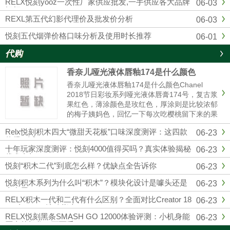
RELX悦刻yooz一次性厂家供应批发,一手供应各大品牌
06-03
烟杆
REXL第五代幻影代理价及批发价分析
06-03
悦刻五代烟弹价格口味分析及使用时长推荐
06-01
代购
香奈儿哑光液体唇釉174是什么颜色
香奈儿哑光液体唇釉174是什么颜色Chanel
2018节日彩妆系列哑光液体唇膏174号，复古浆
果红色，薄涂颜色是玫红色，厚涂则是比较浓郁
的梅子姨妈色，回忆一下每次吃樱桃留下来的果
汁的颜色，就和那个特别相近，秋冬季节重口星
Relx悦刻积木四大“微甜天花板”口味深度测评：这四款
06-23
人的最爱，和纪梵希315有些许的相似。黄皮也
值得一试
是完全可以驾......
十年玩家深度测评：悦刻4000值得买吗？真实体验揭秘
06-23
优劣真相
悦刻“积木二代”到底怎么样？优缺点全告诉你
06-23
悦刻积木系列为什么叫“积木”？模块化设计是噱头还是
06-23
真有用？
RELX积木一代和二代有什么区别？全面对比Creator 18
06-23
000与22000选购指南
RELX悦刻黑条SMASH GO 12000体验评测：小机身能
06-23
否真的扛住一万两千口？