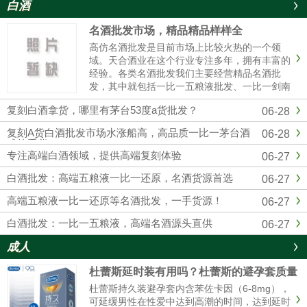
白酒
名酒批发市场，精品精品样样全
高仿名酒批发是目前市场上比较火热的一个领
域。天合酒业在这个行业专注多年，拥有丰富的
经验。各类名酒批发我们主要经营精品名酒批
发，其中就包括一比一五粮液批发、一比一剑南
春批发、一比一国窖1573批发等。这些都是市场
复刻白酒拿货，哪里有茅台53度a货批发？
06-28
上非常受欢迎的产品。对于想要购买五粮液的人
来说，一比一五粮液批发是个......
复刻A货白酒批发市场水涨船高，高品质一比一茅台酒
06-28
成抢手货
专注高端白酒领域，提供高端复刻体验
06-27
白酒批发：高端五粮液一比一还原，名酒货源首选
06-27
高端五粮液一比一还原等名酒批发，一手货源！
06-27
白酒批发：一比一五粮液，高端名酒源头直供
06-27
成人
杜蕾斯延时装有用吗？杜蕾斯的避孕套质量
怎么样啊
杜蕾斯持久装避孕套内含苯佐卡因（6-8mg），
可延缓男性在性爱中达到高潮的时间，达到延时