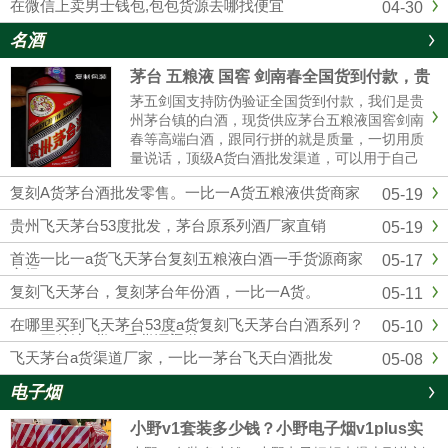
在微信上卖男士钱包,包包货源去哪找便宜
04-30
名酒
茅台 五粮液 国窖 剑南春全国货到付款，贵
州茅台全系列厂家批发
茅五剑国支持防伪验证全国货到付款，我们是贵
州茅台镇的白酒，现货供应茅台五粮液国窖剑南
春等高端白酒，跟同行拼的就是质量，一切用质
量说话，顶级A货白酒批发渠道，可以用于自己
收藏，可以用来送礼，可以用于请客宴请，可以
复刻A货茅台酒批发零售。一比一A货五粮液供货商家
05-19
用于自饮，可以用来转卖，欢迎实体店和电商带
货的老板合作，找白酒批发渠道，一定要选择靠
贵州飞天茅台53度批发，茅台原系列酒厂家直销
05-19
谱的厂 家，选择我们贵州酱香酒业，绝对可靠。
首选一比一a货飞天茅台复刻五粮液白酒一手货源商家
05-17
市场
复刻飞天茅台，复刻茅台年份酒，一比一A货。
05-11
在哪里买到飞天茅台53度a货复刻飞天茅台白酒系列？
05-10
1：1五粮液a货一手货源渠道
飞天茅台a货渠道厂家，一比一茅台飞天白酒批发
05-08
电子烟
小野v1套装多少钱？小野电子烟v1plus实
体店售价