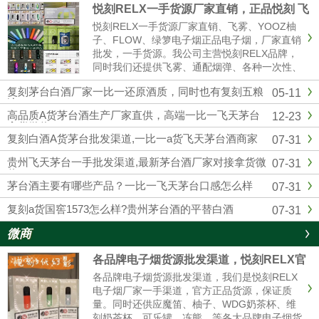
悦刻RELX一手货源厂家直销，正品悦刻 飞
雾 各种一次性 烟弹超多
悦刻RELX一手货源厂家直销、飞雾、YOOZ柚
子、FLOW、绿箩电子烟正品电子烟，厂家直销
批发，一手货源。我公司主营悦刻RELX品牌，
同时我们还提供飞雾、通配烟弹、各种一次性、
冰熊、辣妹等各大品牌电子烟货源批发拿货，网
复刻茅台白酒厂家一比一还原酒质，同时也有复刻五粮
05-11
红同款电子烟一件代发，烟弹品味多，全国供货
液
批发。悦刻一手货源微信：...
高品质A货茅台酒生产厂家直供，高端一比一飞天茅台
12-23
拿货微信
复刻白酒A货茅台批发渠道,一比一a货飞天茅台酒商家
07-31
贵州飞天茅台一手批发渠道,最新茅台酒厂家对接拿货微
07-31
信
茅台酒主要有哪些产品？一比一飞天茅台口感怎么样
07-31
复刻a货国窖1573怎么样?贵州茅台酒的平替白酒
07-31
微商
各品牌电子烟货源批发渠道，悦刻RELX官
方进货拿货一件代发
各品牌电子烟货源批发渠道，我们是悦刻RELX
电子烟厂家一手渠道，官方正品货源，保证质
量。同时还供应魔笛、柚子、WDG奶茶杯、维
刻奶茶杯、可乐罐、冻熊、等各大品牌电子烟货