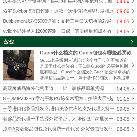
澎湃模式VS一键冰调：崧A29和崧A38的终极对决，谁
08-06
是黑科技之王？
索罗Solobar 5万口评测：这款一次性值得调整甜度和冰
08-06
度吗？
Bubblemon炫彩35000评测：支持三重口味切换的彩屏
08-05
一次性
vvild小野外星人12000评测：口感、真实续航和成本效
08-05
益分析
包包
Gucci什么档次的 Gucci包包有哪些必买款
Gucci老是听别人说起过这个牌子，但不知道它
是属于什么档位的，不知道Gucci的必买包包到
底有哪些。Gucci什么档次的Gucci是全球卓越的
奢华精品品牌之一。属于奢侈品档次。不断追求
革新与卓越，以独有的现代视野重新演绎与影响
高端奢侈品海外代购渠道，一比一奢侈品原单货源
04-06
时尚演进。古驰在创作总监亚力山卓·米开理全
新视角的引......
REDMIPad2Pro学习平板PG炼金术配方：护眼大屏+超
01-25
长续航
一手进口化妆品批发商,进口美妆供应链支持代理支持一
09-05
件代发
奢侈品招代理一手货源外贸平台，大牌包包厂家批发一
03-05
件代发
原单A货奢侈品包包免代理费一件代发,外贸包包批发商
06-05
家货源