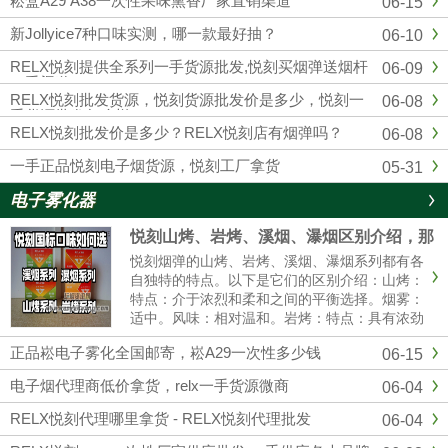
崧盒A29 A38一次性果味熏香厂家直销渠道
06-15
四五代杆蛋，另外各大品牌，通配，一次性均
有，品质市面上顶级的，可以代发，零售，批
新Jollyice7种口味实测，哪一款最好抽？
06-10
发，全国包邮...
RELX悦刻提供全系列一手货源批发,悦刻买烟弹送烟杆
06-09
一手渠道
RELX悦刻批发货源，悦刻货源批发价是多少，悦刻一
06-08
手货源批发怎么样？
RELX悦刻批发价是多少？RELX悦刻店有烟弹吗？
06-08
一手正品悦刻电子烟货源，悦刻工厂拿货
05-31
电子雾化器
悦刻山烤、岩烤、溪烟、瀑烟区别介绍，那
个口感好?
悦刻烟弹的山烤、岩烤、溪烟、瀑烟系列都有各
自独特的特点。以下是它们的区别介绍：山烤：
特点：介于浓烈和柔和之间的平衡选择。烟雾：
适中。风味：相对温和。岩烤：特点：具有浓劲
的中式风味。烟雾：可能会有更大的烟雾。体
正品崧电子雾化全国邮寄，崧A29一次性多少钱
06-15
验：强烈的一氧化碳满足感。溪烟：特点：提供
清爽的清香体验。烟雾：较薄。体......
电子烟代理商低价拿货，relx一手货源微商
06-04
RELX悦刻代理哪里拿货 - RELX悦刻代理批发
06-04