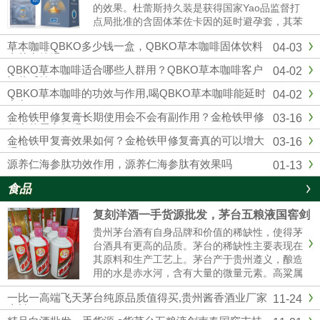
的效果。杜蕾斯持久装是获得国家Yao品监督打
点局批准的含固体苯佐卡因的延时避孕套，其苯
佐卡因浓度符合美国FDA保举浓度以及欧洲CE
草本咖啡QBKO多少钱一盒，QBKO草本咖啡固体饮料
04-03
标准，用起来更安心。固态苯佐卡因在有效较低
真的有效吗
敏感度的同时不存在外漏隐患，不用担心伴侣的
QBKO草本咖啡适合哪些人群用？QBKO草本咖啡客户
04-02
快感应感染到影响。杜蕾...
评价反馈
QBKO草本咖啡的功效与作用,喝QBKO草本咖啡能延时
04-02
多久
金枪铁甲修复膏长期使用会不会有副作用？金枪铁甲修
03-16
复膏使用方便吗？
金枪铁甲复膏效果如何？金枪铁甲修复膏真的可以增大
03-16
吗？
源养仁海参肽功效作用，源养仁海参肽有效果吗
01-13
食品
复刻洋酒一手货源批发，茅台五粮液国窖剑
南春厂家直销
贵州茅台酒有自身品牌和价值的稀缺性，使得茅
台酒具有更高的品质。茅台的稀缺性主要表现在
其原料和生产工艺上。茅台产于贵州遵义，酿造
用的水是赤水河，含有大量的微量元素。高粱属
糯高粱，其曲独特，不易传诵。生产工艺复杂，
一比一高端飞天茅台纯原品质值得买,贵州酱香酒业厂家
11-24
茅台酒要五年后才能卖。这使得茅台酒口感醇厚
直销
纯正。精品茅台五粮液一手货源批发我们是专业