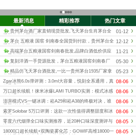
最新消息
精彩推荐
热门文章
贵州茅台酒厂家直销现货批发,飞天茅台生肖茅台全
01-12
系列供应全国货到付款
茅台 五粮液 国窖 剑南春全国货到付款，贵州茅台全
12-12
系列厂家批发
高端茅台五粮液国窖剑南春批发,品牌白酒低价供应
11-21
一手货源 顺丰包邮
复刻洋酒一手货源批发，茅台五粮液国窖剑南春厂
05-30
家直销
精品仿飞天茅台酒批发,一比一贵州茅台1935厂家拿
05-23
货渠道
Zgar冰熊6.0s弹评测：3.0ml大容量，悦刻全系通用，真
08-06
的香吗？
万口超长续航！徕米冰爆LAMI TURBO实测：模式冰感
08-06
有多强？
澎湃模式VS一键冰调：崧A29和崧A38的终极对决，谁
08-06
是黑科技之王？
索罗Solobar 5万口评测：这款一次性值得调整甜度和冰
08-06
度吗？
零度六代烟弹全口味实测推荐，近20种口味深度测评与
08-05
选购指南
18000口超长续航+双陶瓷雾化芯：GOWIF高维18000一
08-05
次性雾化凭什么成为2026年热门之选