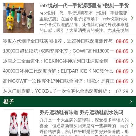
relx悦刻一代一手货源哪里有?悦刻一手货
源哪里最优惠
relx悦刻一代一手货源哪里有（悦刻一手货源哪
里最优惠）在当今电子烟市场中，relx悦刻作为
一个备受欢迎的品牌，凭借其时尚的外观和卓越
的口感，吸引了大量消费者的关注。尤其是悦刻
一代，其独特的设计和多样的口味使其成为许多
零度六代烟弹全口味实测推荐，近20种口味深度测评与
08-05
烟民的首选。随着市场竞争的加剧，寻找可靠的
选购指南
悦刻一手货源变得越来......
18000口超长续航+双陶瓷雾化芯：GOWIF高维18000一
08-05
次性雾化凭什么成为2026年热门之选
冰雪之王全面进化：ICEKING冰神系列口味深度全解
08-05
40000口冰神二代深度拆解：ELFBAR ICE KING凭什么
08-05
成为2026年一次性雾化的终局答案？
高维GOWIF一次性雾化17种口味全测评：哪款才是真正
08-05
的口感王者？
从入门到旗舰，YOOZ柚子一次性雾化全系深度解析：
07-29
哪一款才是你的心头好？
鞋子
乔丹运动鞋有味道 乔丹运动鞋能水洗吗
乔丹是一个大品牌的篮球鞋，深受很多年轻人的
喜爱，但通常新鞋买回来是有一些异味的，而乔
丹价格较贵，所以在平时是需要好好保养的，那