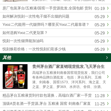
源批发拿货，我们是悦刻RELX官方一手供应
原厂包装茅台/五粮液/国窖一手货源批发,全国包邮 货到
01-19
商，和全国各大实体店建立了紧密的合作关系，
付款
确保产品从生产到销售环节...
如何解决悦刻一次性电子烟不出烟的问题
05-29
Yooz二代能用一代烟弹吗？哪里买Yooz二代最靠谱？
05-29
如何选购Yooz二代更划算？
05-29
悦刻一次性烟弹能加油吗
05-29
悦刻焕彩价格：一次性悦刻幻彩多少钱
05-29
其他
贵州茅台酒厂家直销现货批发,飞天茅台生
肖茅台全系列供应全国货到付款
高端茅台五粮液剑南春国窖现货批发，我们公司
有各种品牌白酒批发，包括：茅台系列、五粮
液、剑南春、国窖1573、洋河系列、海之蓝、天
之蓝、梦之蓝、梦369、水井坊、舍得、汾酒、
青红花郎等名酒，有高中低档白酒供你选择，我
精品茅台五粮液货到付款包退换，高端白酒厂家一手货
11-28
们是白酒厂家一手货源渠道批发，价格美丽，诚
源批发
信经营,做工精细，口感纯正，合作共赢。名酒厂
顶级A货名酒一手货源,茅台 五粮液 国窖 剑南春厂家直
11-25
家...
销