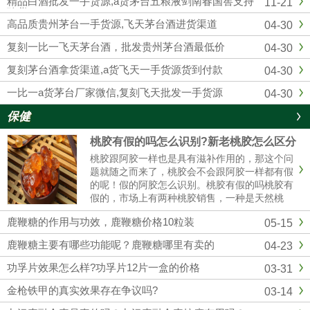
精品白酒批发一手货源,a货茅台五粮液剑南春国窖支持
11-21
供应复刻飞天茅台酒的知名白...
验货
高品质贵州茅台一手货源,飞天茅台酒进货渠道
04-30
复刻一比一飞天茅台酒，批发贵州茅台酒最低价
04-30
复刻茅台酒拿货渠道,a货飞天一手货源货到付款
04-30
一比一a货茅台厂家微信,复刻飞天批发一手货源
04-30
保健
桃胶有假的吗怎么识别?新老桃胶怎么区分
桃胶跟阿胶一样也是具有滋补作用的，那这个问
题就随之而来了，桃胶会不会跟阿胶一样都有假
的呢！假的阿胶怎么识别。桃胶有假的吗桃胶有
假的，市场上有两种桃胶销售，一种是天然桃
胶，还有一种是精加工过的桃胶，而且市场价格
鹿鞭糖的作用与功效，鹿鞭糖价格10粒装
05-15
35元/斤到百元，具体也看桃胶的质量。桃胶假
的怎么辨别（1）看颜色真正的......
鹿鞭糖主要有哪些功能呢？鹿鞭糖哪里有卖的
04-23
功孚片效果怎么样?功孚片12片一盒的价格
03-31
金枪铁甲的真实效果存在争议吗?
03-14