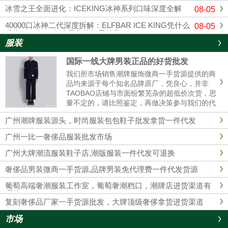
冰雪之王全面进化：ICEKING冰神系列口味深度全解
08-05
40000口冰神二代深度拆解：ELFBAR ICE KING凭什么
08-05
成为2026年一次性雾化的终局答案？
服装
国际一线大牌男装正品的好货批发
我们所市场销售潮牌服饰微商一手货源提供的商
品均来源于每个知名品牌原厂，凭良心，并非
TAOBAO店铺与市面纷繁芜杂的超低价次货，思
量不定的，请比照鉴定，再做决策参与我们的代
理商。 我们的服装不管做工、用材，原产地都是
广州潮牌服装源头，时尚服装包包鞋子批发拿货一件代发
和淘宝店铺的衣服彻底不同的，所以本质没有对
比性，也完全没必要性比较......
广州一比一奢侈品服装批发市场
广州大牌潮流服装鞋子店,潮版服装一件代发可退换
奢侈品男装微商一手货源,品牌男装免代理费一件代发货源
葡萄高端奢潮服装工作室，葡萄奢潮档口，潮牌店进货渠道有
哪些？
复刻奢侈品厂家一手货源批发，大牌顶级奢侈拿货进货渠道
市场