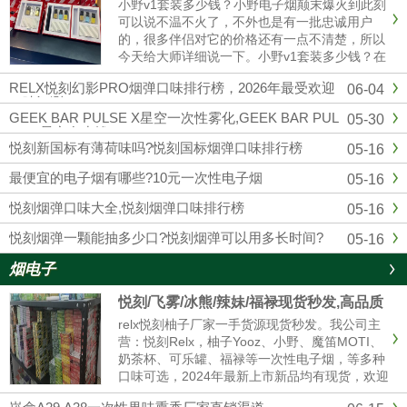
小野v1套装多少钱？小野电子烟颠末爆火到此刻
可以说不温不火了，不外也是有一批忠诚用户
的，很多伴侣对它的价格还有一点不清楚，所以
今天给大师详细说一下。小野v1套装多少钱？在
官方公布的售价来看，小野v1（1主机+3换弹）
RELX悦刻幻影PRO烟弹口味排行榜，2026年最受欢迎
06-04
299元一套，去小野实体店也是这个价格。微商
口味评测
的话可能便宜一点，......
GEEK BAR PULSE X星空一次性雾化,GEEK BAR PUL
05-30
SE X星空多少钱
悦刻新国标有薄荷味吗?悦刻国标烟弹口味排行榜
05-16
最便宜的电子烟有哪些?10元一次性电子烟
05-16
悦刻烟弹口味大全,悦刻烟弹口味排行榜
05-16
悦刻烟弹一颗能抽多少口?悦刻烟弹可以用多长时间?
05-16
烟电子
悦刻/飞雾/冰熊/辣妹/福禄现货秒发,高品质
电子烟厂家拿货 售后无忧
relx悦刻柚子厂家一手货源现货秒发。我公司主
营：悦刻Relx，柚子Yooz、小野、魔笛MOTI、
奶茶杯、可乐罐、福禄等一次性电子烟，等多种
口味可选，2024年最新上市新品均有现货，欢迎
咨询我们报价。品牌电子烟代理拿货批发，悦刻