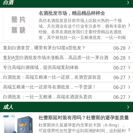
白酒
名酒批发市场，精品精品样样全
高仿名酒批发是目前市场上比较火热的一个领
域。天合酒业在这个行业专注多年，拥有丰富的
经验。各类名酒批发我们主要经营精品名酒批
发，其中就包括一比一五粮液批发、一比一剑南
春批发、一比一国窖1573批发等。这些都是市场
复刻白酒拿货，哪里有茅台53度a货批发？
06-28
上非常受欢迎的产品。对于想要购买五粮液的人
来说，一比一五粮液批发是个......
复刻A货白酒批发市场水涨船高，高品质一比一茅台酒
06-28
成抢手货
专注高端白酒领域，提供高端复刻体验
06-27
白酒批发：高端五粮液一比一还原，名酒货源首选
06-27
高端五粮液一比一还原等名酒批发，一手货源！
06-27
白酒批发：一比一五粮液，高端名酒源头直供
06-27
成人
杜蕾斯延时装有用吗？杜蕾斯的避孕套质量
怎么样啊
杜蕾斯持久装避孕套内含苯佐卡因（6-8mg），
可延缓男性在性爱中达到高潮的时间，达到延时