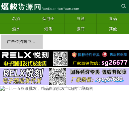
名酒
烟电子
白酒
食品
酒水
烟酒
微商
其他