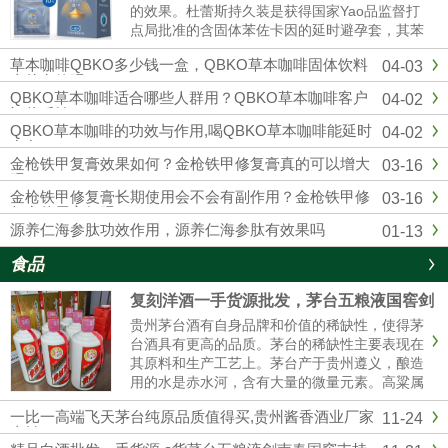
的效果。杜蕾斯持久装是获得国家Yao品监督打
点局批准的含固体苯佐卡因的延时避孕套，其苯
佐卡因浓度符合美国FDA保举浓度以及欧洲CE
草本咖啡QBKO多少钱一盒，QBKO草本咖啡固体饮料
04-03
标准，用起来更安心。固态苯佐卡因在有效较低
真的有效吗
敏感度的同时不存在外漏隐患，不用担心伴侣的
QBKO草本咖啡适合哪些人群用？QBKO草本咖啡客户
04-02
快感应感染到影响。杜蕾...
评价反馈
QBKO草本咖啡的功效与作用,喝QBKO草本咖啡能延时
04-02
多久
金枪铁甲复膏效果如何？金枪铁甲修复膏真的可以增大
03-16
吗？
金枪铁甲修复膏长期使用会不会有副作用？金枪铁甲修
03-16
复膏使用方便吗？
源养仁海参肽功效作用，源养仁海参肽有效果吗
01-13
食品
复刻洋酒一手货源批发，茅台五粮液国窖剑
南春厂家直销
贵州茅台酒有自身品牌和价值的稀缺性，使得茅
台酒具有更高的品质。茅台的稀缺性主要表现在
其原料和生产工艺上。茅台产于贵州遵义，酿造
用的水是赤水河，含有大量的微量元素。高粱属
糯高粱，其曲独特，不易传诵。生产工艺复杂，
一比一高端飞天茅台纯原品质值得买,贵州酱香酒业厂家
11-24
茅台酒要五年后才能卖。这使得茅台酒口感醇厚
直销
纯正。精品茅台五粮液一手货源批发我们是专业