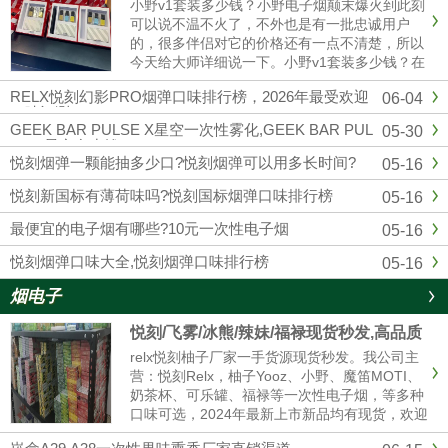
小野v1套装多少钱？小野电子烟颠末爆火到此刻
可以说不温不火了，不外也是有一批忠诚用户
的，很多伴侣对它的价格还有一点不清楚，所以
今天给大师详细说一下。小野v1套装多少钱？在
官方公布的售价来看，小野v1（1主机+3换弹）
RELX悦刻幻影PRO烟弹口味排行榜，2026年最受欢迎
06-04
299元一套，去小野实体店也是这个价格。微商
口味评测
的话可能便宜一点，......
GEEK BAR PULSE X星空一次性雾化,GEEK BAR PUL
05-30
SE X星空多少钱
悦刻烟弹一颗能抽多少口?悦刻烟弹可以用多长时间?
05-16
悦刻新国标有薄荷味吗?悦刻国标烟弹口味排行榜
05-16
最便宜的电子烟有哪些?10元一次性电子烟
05-16
悦刻烟弹口味大全,悦刻烟弹口味排行榜
05-16
烟电子
悦刻/飞雾/冰熊/辣妹/福禄现货秒发,高品质
电子烟厂家拿货 售后无忧
relx悦刻柚子厂家一手货源现货秒发。我公司主
营：悦刻Relx，柚子Yooz、小野、魔笛MOTI、
奶茶杯、可乐罐、福禄等一次性电子烟，等多种
口味可选，2024年最新上市新品均有现货，欢迎
咨询我们报价。品牌电子烟代理拿货批发，悦刻