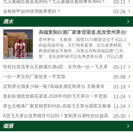
九沅素融合素是真的吗？九沅素融合素按摩有用吗？
03-11
金枪铁甲如何使用效果更好？
02-26
酒水
高端复制白酒厂家拿货渠道,批发贵州茅台/
五粮液/剑南春/国窖1573
贵州茅台、五粮液、国窖1573都是定位千元以上
的超高端市场，主打商务宴请，定位各界精英。
两者价格近乎相等，与茅台并称高端品牌“三剑
客”。送礼的时候可以先考虑茅台酒，可以凸显
我们的诚意；如果资金实力较弱，首选五粮液和
性价比首选茅台五粮液白酒a货，全市场一比一飞天茅
05-17
国窖1573，性价比相对较高的。然后联系我们厂
台
家订购，我们也是一手货源渠道，价格可以说是
一比一茅五剑厂家批发一手货源
05-08
市场最低。
定制茅台酒多少钱一瓶?高端名酒定制茅台 五粮液等
01-19
复刻名酒批发购买渠道,2026年仿的飞天茅台一手货源
11-24
茅台五粮液厂家直销货到付款,高端飞天茅台国窖五粮液
11-24
一手货源
A货飞天茅台送男领导可以吗？复制茅台酒性价比超高
05-30
烟酒