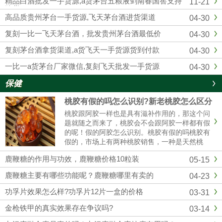
精品白酒批发一手货源,a货茅台五粮液剑南春国窖支持
11-21
供应复刻飞天茅台酒的知名白...
验货
高品质贵州茅台一手货源,飞天茅台酒进货渠道
04-30
复刻一比一飞天茅台酒，批发贵州茅台酒最低价
04-30
复刻茅台酒拿货渠道,a货飞天一手货源货到付款
04-30
一比一a货茅台厂家微信,复刻飞天批发一手货源
04-30
保健
桃胶有假的吗怎么识别?新老桃胶怎么区分
桃胶跟阿胶一样也是具有滋补作用的，那这个问
题就随之而来了，桃胶会不会跟阿胶一样都有假
的呢！假的阿胶怎么识别。桃胶有假的吗桃胶有
假的，市场上有两种桃胶销售，一种是天然桃
胶，还有一种是精加工过的桃胶，而且市场价格
鹿鞭糖的作用与功效，鹿鞭糖价格10粒装
05-15
35元/斤到百元，具体也看桃胶的质量。桃胶假
的怎么辨别（1）看颜色真正的......
鹿鞭糖主要有哪些功能呢？鹿鞭糖哪里有卖的
04-23
功孚片效果怎么样?功孚片12片一盒的价格
03-31
金枪铁甲的真实效果存在争议吗?
03-14