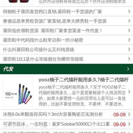
么乔丹运动鞋有味道怎么办？乔丹运动鞋能水洗
吗？乔丹运动鞋有味道1、最简单的办法在鞋里
得物鞋子莆田发货档口直销,莆田鞋一手货源的厂家
放上橘子皮。2、用棉花沾些酒精塞入球鞋里，
这样经过一夜以后，棉花已经乾......
奢侈品原单男鞋货源厂家直销,原单大牌男鞋一手货源
莆田低价潮鞋货源 莆田鞋厂家拿货渠道一件代发！
莆田鞋中代码指什么鞋常识和一些小秘密
什么叫莆田鞋公司级什么又叫纯原级
莆田鞋1比1是什么等级都分为哪些等级呢
代发
yooz柚子二代烟杆能用多久?柚子二代烟杆
寿命
yooz柚子二代烟杆能用多久？至于YOOZ柚子二
代烟杆能用多久，这个是需要根据个人情况而定
的，如果大家爱惜一点的话理论上是可以一直使
用的，比如不要使用快充、不要摔、不要进水、
定期清理冷凝液、这样可以使你的烟杆寿命更
冰熊6.0s单颗值得买吗？3ml大容量陶瓷芯实测分析
08-09
长，使用的时间更久。与其它电子烟产品相比，
柚子电子烟设计灵活，充电方式更简单。只需插
可调节甜冰，一击到底：索罗Solobar50000口个出口重
08-09
入充电电源，确保电子烟...
新定义一次性体验上限