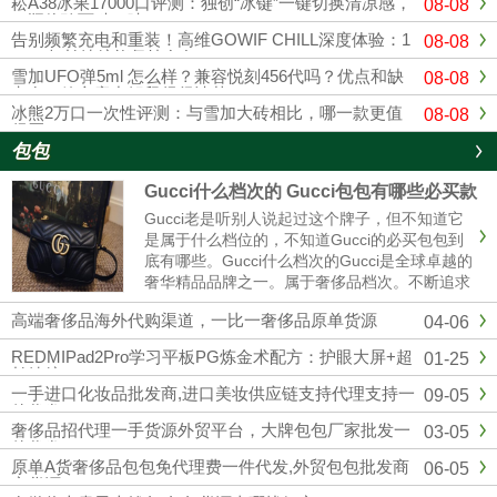
崧A38冰果17000口评测：独创“冰键”一键切换清凉感，
08-08
一瓶体验两种口味！
告别频繁充电和重装！高维GOWIF CHILL深度体验：1
08-08
8000超长续航能坚持多久？
雪加UFO弹5ml 怎么样？兼容悦刻456代吗？优点和缺
08-08
点在一篇文章中解释得很清楚
冰熊2万口一次性评测：与雪加大砖相比，哪一款更值
08-08
得买？
包包
Gucci什么档次的 Gucci包包有哪些必买款
Gucci老是听别人说起过这个牌子，但不知道它
是属于什么档位的，不知道Gucci的必买包包到
底有哪些。Gucci什么档次的Gucci是全球卓越的
奢华精品品牌之一。属于奢侈品档次。不断追求
革新与卓越，以独有的现代视野重新演绎与影响
高端奢侈品海外代购渠道，一比一奢侈品原单货源
04-06
时尚演进。古驰在创作总监亚力山卓·米开理全
新视角的引......
REDMIPad2Pro学习平板PG炼金术配方：护眼大屏+超
01-25
长续航
一手进口化妆品批发商,进口美妆供应链支持代理支持一
09-05
件代发
奢侈品招代理一手货源外贸平台，大牌包包厂家批发一
03-05
件代发
原单A货奢侈品包包免代理费一件代发,外贸包包批发商
06-05
家货源