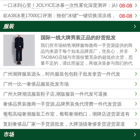
一口冰到心里！JOLYICE冰暴一次性雾化深度测评：从I
08-08
CEMAX到"冰暴正统"的进化与重构
崧A38冰果17000口评测：独创“冰键”一键切换清凉感，
08-08
一瓶体验两种口味！
服装
国际一线大牌男装正品的好货批发
我们所市场销售潮牌服饰微商一手货源提供的商
品均来源于每个知名品牌原厂，凭良心，并非
TAOBAO店铺与市面纷繁芜杂的超低价次货，思
量不定的，请比照鉴定，再做决策参与我们的代
理商。 我们的服装不管做工、用材，原产地都是
广州潮牌服装源头，时尚服装包包鞋子批发拿货一件代发
和淘宝店铺的衣服彻底不同的，所以本质没有对
比性，也完全没必要性比较......
广州一比一奢侈品服装批发市场
广州大牌潮流服装鞋子店,潮版服装一件代发可退换
奢侈品男装微商一手货源,品牌男装免代理费一件代发货源
葡萄高端奢潮服装工作室，葡萄奢潮档口，潮牌店进货渠道有
哪些？
复刻奢侈品厂家一手货源批发，大牌顶级奢侈拿货进货渠道
市场