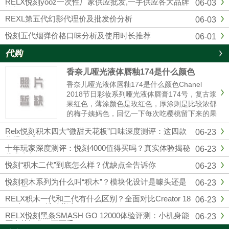
RELX悦刻yooz一次性厂家供应批发,一手供应各大品牌
06-03
烟杆
REXL第五代幻影代理价及批发价分析
06-03
悦刻五代烟弹价格口味分析及使用时长推荐
06-01
代购
香奈儿哑光液体唇釉174是什么颜色
香奈儿哑光液体唇釉174是什么颜色Chanel
2018节日彩妆系列哑光液体唇膏174号，复古浆
果红色，薄涂颜色是玫红色，厚涂则是比较浓郁
的梅子姨妈色，回忆一下每次吃樱桃留下来的果
汁的颜色，就和那个特别相近，秋冬季节重口星
Relx悦刻积木四大“微甜天花板”口味深度测评：这四款
06-23
人的最爱，和纪梵希315有些许的相似。黄皮也
值得一试
是完全可以驾......
十年玩家深度测评：悦刻4000值得买吗？真实体验揭秘
06-23
优劣真相
悦刻“积木二代”到底怎么样？优缺点全告诉你
06-23
悦刻积木系列为什么叫“积木”？模块化设计是噱头还是
06-23
真有用？
RELX积木一代和二代有什么区别？全面对比Creator 18
06-23
000与22000选购指南
RELX悦刻黑条SMASH GO 12000体验评测：小机身能
06-23
否真的扛住一万两千口？