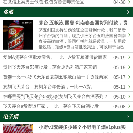
在微信上卖男士钱包,包包货源去哪找便宜
04-30
名酒
茅台 五粮液 国窖 剑南春全国货到付款，贵
州茅台全系列厂家批发
茅五剑国支持防伪验证全国货到付款，我们是贵
州茅台镇的白酒，现货供应茅台五粮液国窖剑南
春等高端白酒，跟同行拼的就是质量，一切用质
量说话，顶级A货白酒批发渠道，可以用于自己
收藏，可以用来送礼，可以用于请客宴请，可以
复刻A货茅台酒批发零售。一比一A货五粮液供货商家
05-19
用于自饮，可以用来转卖，欢迎实体店和电商带
货的老板合作，找白酒批发渠道，一定要选择靠
贵州飞天茅台53度批发，茅台原系列酒厂家直销
05-19
谱的厂 家，选择我们贵州酱香酒业，绝对可靠。
首选一比一a货飞天茅台复刻五粮液白酒一手货源商家
05-17
市场
复刻飞天茅台，复刻茅台年份酒，一比一A货。
05-11
在哪里买到飞天茅台53度a货复刻飞天茅台白酒系列？
05-10
1：1五粮液a货一手货源渠道
飞天茅台a货渠道厂家，一比一茅台飞天白酒批发
05-08
电子烟
小野v1套装多少钱？小野电子烟v1plus实
体店售价