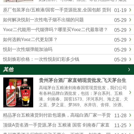
源批发拿货，我们是悦刻RELX官方一手供应
原厂包装茅台/五粮液/国窖一手货源批发,全国包邮 货到
01-19
商，和全国各大实体店建立了紧密的合作关系，
付款
确保产品从生产到销售环节...
如何解决悦刻一次性电子烟不出烟的问题
05-29
Yooz二代能用一代烟弹吗？哪里买Yooz二代最靠谱？
05-29
如何选购Yooz二代更划算？
05-29
悦刻一次性烟弹能加油吗
05-29
悦刻焕彩价格：一次性悦刻幻彩多少钱
05-29
其他
贵州茅台酒厂家直销现货批发,飞天茅台生
肖茅台全系列供应全国货到付款
高端茅台五粮液剑南春国窖现货批发，我们公司
有各种品牌白酒批发，包括：茅台系列、五粮
液、剑南春、国窖1573、洋河系列、海之蓝、天
之蓝、梦之蓝、梦369、水井坊、舍得、汾酒、
青红花郎等名酒，有高中低档白酒供你选择，我
精品茅台五粮液货到付款包退换，高端白酒厂家一手货
11-28
们是白酒厂家一手货源渠道批发，价格美丽，诚
源批发
信经营,做工精细，口感纯正，合作共赢。名酒厂
顶级A货名酒一手货源,茅台 五粮液 国窖 剑南春厂家直
11-25
家...
销