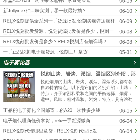
崧盒A29 A38一次性果味熏香厂家直销渠道
06-15
四五代杆蛋，另外各大品牌，通配，一次性均
有，品质市面上顶级的，可以代发，零售，批
新Jollyice7种口味实测，哪一款最好抽？
06-10
发，全国包邮...
RELX悦刻提供全系列一手货源批发,悦刻买烟弹送烟杆
06-09
一手渠道
RELX悦刻批发货源，悦刻货源批发价是多少，悦刻一
06-08
手货源批发怎么样？
RELX悦刻批发价是多少？RELX悦刻店有烟弹吗？
06-08
一手正品悦刻电子烟货源，悦刻工厂拿货
05-31
电子雾化器
悦刻山烤、岩烤、溪烟、瀑烟区别介绍，那
个口感好?
悦刻烟弹的山烤、岩烤、溪烟、瀑烟系列都有各
自独特的特点。以下是它们的区别介绍：山烤：
特点：介于浓烈和柔和之间的平衡选择。烟雾：
适中。风味：相对温和。岩烤：特点：具有浓劲
的中式风味。烟雾：可能会有更大的烟雾。体
正品崧电子雾化全国邮寄，崧A29一次性多少钱
06-15
验：强烈的一氧化碳满足感。溪烟：特点：提供
清爽的清香体验。烟雾：较薄。体......
电子烟代理商低价拿货，relx一手货源微商
06-04
RELX悦刻代理哪里拿货 - RELX悦刻代理批发
06-04