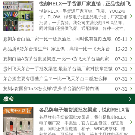
悦刻RELX一手货源厂家直销，正品悦刻 飞
雾 各种一次性 烟弹超多
悦刻RELX一手货源厂家直销、飞雾、YOOZ柚
子、FLOW、绿箩电子烟正品电子烟，厂家直销
批发，一手货源。我公司主营悦刻RELX品牌，
同时我们还提供飞雾、通配烟弹、各种一次性、
冰熊、辣妹等各大品牌电子烟货源批发拿货，网
复刻茅台白酒厂家一比一还原酒质，同时也有复刻五粮
05-11
红同款电子烟一件代发，烟弹品味多，全国供货
液
批发。悦刻一手货源微信：...
高品质A货茅台酒生产厂家直供，高端一比一飞天茅台
12-23
拿货微信
复刻白酒A货茅台批发渠道,一比一a货飞天茅台酒商家
07-31
贵州飞天茅台一手批发渠道,最新茅台酒厂家对接拿货微
07-31
信
茅台酒主要有哪些产品？一比一飞天茅台口感怎么样
07-31
复刻a货国窖1573怎么样?贵州茅台酒的平替白酒
07-31
微商
各品牌电子烟货源批发渠道，悦刻RELX官
方进货拿货一件代发
各品牌电子烟货源批发渠道，我们是悦刻RELX
电子烟厂家一手渠道，官方正品货源，保证质
量。同时还供应魔笛、柚子、WDG奶茶杯、维
刻奶茶杯、可乐罐、冻熊、等各大品牌电子烟货