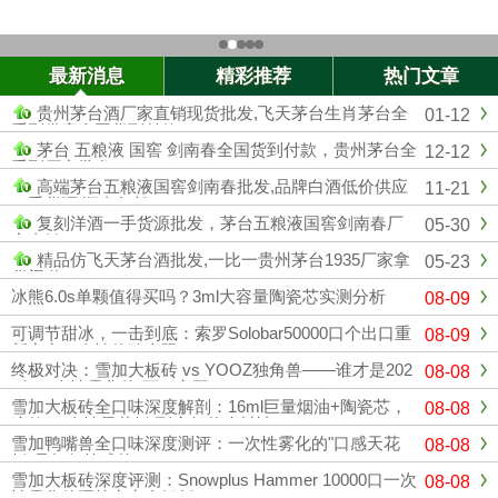
最新消息
精彩推荐
热门文章
贵州茅台酒厂家直销现货批发,飞天茅台生肖茅台全
01-12
系列供应全国货到付款
茅台 五粮液 国窖 剑南春全国货到付款，贵州茅台全
12-12
系列厂家批发
高端茅台五粮液国窖剑南春批发,品牌白酒低价供应
11-21
一手货源 顺丰包邮
复刻洋酒一手货源批发，茅台五粮液国窖剑南春厂
05-30
家直销
精品仿飞天茅台酒批发,一比一贵州茅台1935厂家拿
05-23
货渠道
冰熊6.0s单颗值得买吗？3ml大容量陶瓷芯实测分析
08-09
可调节甜冰，一击到底：索罗Solobar50000口个出口重
08-09
新定义一次性体验上限
终极对决：雪加大板砖 vs YOOZ独角兽——谁才是202
08-08
6年一次性雾化的“万口之王”？
雪加大板砖全口味深度解剖：16ml巨量烟油+陶瓷芯，
08-08
这款“一次性天花板”到底凭什么封神？
雪加鸭嘴兽全口味深度测评：一次性雾化的"口感天花
08-08
板"是如何炼成的？
雪加大板砖深度评测：Snowplus Hammer 10000口一次
08-08
性雾化的硬核实力全解析