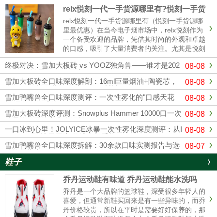
relx悦刻一代一手货源哪里有?悦刻一手货
源哪里最优惠
relx悦刻一代一手货源哪里有（悦刻一手货源哪
里最优惠）在当今电子烟市场中，relx悦刻作为
一个备受欢迎的品牌，凭借其时尚的外观和卓越
的口感，吸引了大量消费者的关注。尤其是悦刻
一代，其独特的设计和多样的口味使其成为许多
终极对决：雪加大板砖 vs YOOZ独角兽——谁才是202
08-08
烟民的首选。随着市场竞争的加剧，寻找可靠的
6年一次性雾化的“万口之王”？
悦刻一手货源变得越来......
雪加大板砖全口味深度解剖：16ml巨量烟油+陶瓷芯，
08-08
这款“一次性天花板”到底凭什么封神？
雪加鸭嘴兽全口味深度测评：一次性雾化的"口感天花
08-08
板"是如何炼成的？
雪加大板砖深度评测：Snowplus Hammer 10000口一次
08-08
性雾化的硬核实力全解析
一口冰到心里！JOLYICE冰暴一次性雾化深度测评：从I
08-08
CEMAX到"冰暴正统"的进化与重构
雪加鸭嘴兽全口味深度拆解：30余款口味实测报告与选
08-07
购终极指南
鞋子
乔丹运动鞋有味道 乔丹运动鞋能水洗吗
乔丹是一个大品牌的篮球鞋，深受很多年轻人的
喜爱，但通常新鞋买回来是有一些异味的，而乔
丹价格较贵，所以在平时是需要好好保养的，那