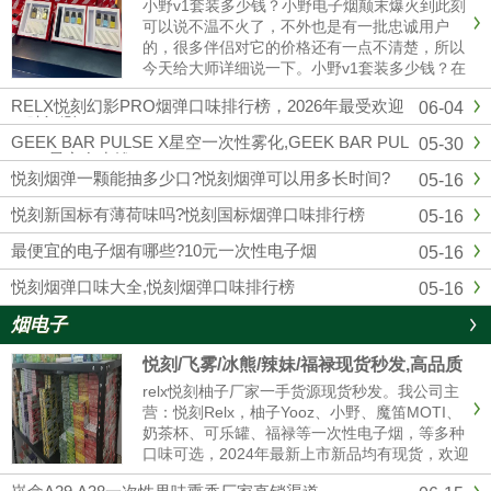
小野v1套装多少钱？小野电子烟颠末爆火到此刻
可以说不温不火了，不外也是有一批忠诚用户
的，很多伴侣对它的价格还有一点不清楚，所以
今天给大师详细说一下。小野v1套装多少钱？在
官方公布的售价来看，小野v1（1主机+3换弹）
RELX悦刻幻影PRO烟弹口味排行榜，2026年最受欢迎
06-04
299元一套，去小野实体店也是这个价格。微商
口味评测
的话可能便宜一点，......
GEEK BAR PULSE X星空一次性雾化,GEEK BAR PUL
05-30
SE X星空多少钱
悦刻烟弹一颗能抽多少口?悦刻烟弹可以用多长时间?
05-16
悦刻新国标有薄荷味吗?悦刻国标烟弹口味排行榜
05-16
最便宜的电子烟有哪些?10元一次性电子烟
05-16
悦刻烟弹口味大全,悦刻烟弹口味排行榜
05-16
烟电子
悦刻/飞雾/冰熊/辣妹/福禄现货秒发,高品质
电子烟厂家拿货 售后无忧
relx悦刻柚子厂家一手货源现货秒发。我公司主
营：悦刻Relx，柚子Yooz、小野、魔笛MOTI、
奶茶杯、可乐罐、福禄等一次性电子烟，等多种
口味可选，2024年最新上市新品均有现货，欢迎
咨询我们报价。品牌电子烟代理拿货批发，悦刻