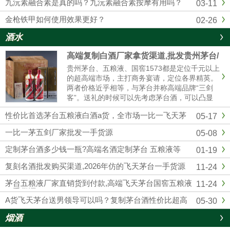
九沅素融合素是真的吗？九沅素融合素按摩有用吗？
03-11
金枪铁甲如何使用效果更好？
02-26
酒水
高端复制白酒厂家拿货渠道,批发贵州茅台/
五粮液/剑南春/国窖1573
贵州茅台、五粮液、国窖1573都是定位千元以上
的超高端市场，主打商务宴请，定位各界精英。
两者价格近乎相等，与茅台并称高端品牌“三剑
客”。送礼的时候可以先考虑茅台酒，可以凸显
我们的诚意；如果资金实力较弱，首选五粮液和
性价比首选茅台五粮液白酒a货，全市场一比一飞天茅
05-17
国窖1573，性价比相对较高的。然后联系我们厂
台
家订购，我们也是一手货源渠道，价格可以说是
一比一茅五剑厂家批发一手货源
05-08
市场最低。
定制茅台酒多少钱一瓶?高端名酒定制茅台 五粮液等
01-19
复刻名酒批发购买渠道,2026年仿的飞天茅台一手货源
11-24
茅台五粮液厂家直销货到付款,高端飞天茅台国窖五粮液
11-24
一手货源
A货飞天茅台送男领导可以吗？复制茅台酒性价比超高
05-30
烟酒