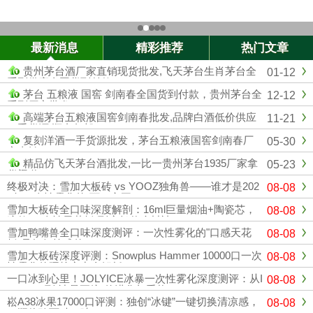
最新消息
精彩推荐
热门文章
贵州茅台酒厂家直销现货批发,飞天茅台生肖茅台全
01-12
系列供应全国货到付款
茅台 五粮液 国窖 剑南春全国货到付款，贵州茅台全
12-12
系列厂家批发
高端茅台五粮液国窖剑南春批发,品牌白酒低价供应
11-21
一手货源 顺丰包邮
复刻洋酒一手货源批发，茅台五粮液国窖剑南春厂
05-30
家直销
精品仿飞天茅台酒批发,一比一贵州茅台1935厂家拿
05-23
货渠道
终极对决：雪加大板砖 vs YOOZ独角兽——谁才是202
08-08
6年一次性雾化的“万口之王”？
雪加大板砖全口味深度解剖：16ml巨量烟油+陶瓷芯，
08-08
这款“一次性天花板”到底凭什么封神？
雪加鸭嘴兽全口味深度测评：一次性雾化的"口感天花
08-08
板"是如何炼成的？
雪加大板砖深度评测：Snowplus Hammer 10000口一次
08-08
性雾化的硬核实力全解析
一口冰到心里！JOLYICE冰暴一次性雾化深度测评：从I
08-08
CEMAX到"冰暴正统"的进化与重构
崧A38冰果17000口评测：独创“冰键”一键切换清凉感，
08-08
一瓶体验两种口味！