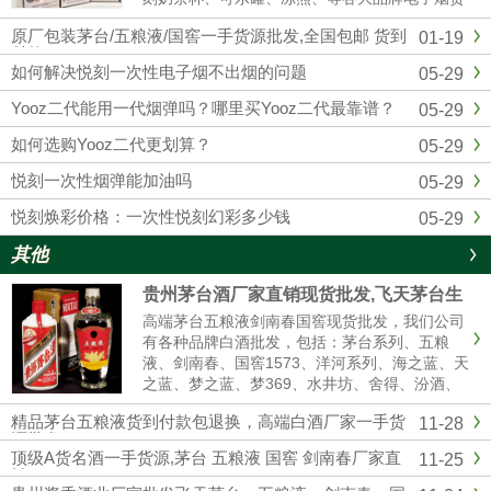
源批发拿货，我们是悦刻RELX官方一手供应
原厂包装茅台/五粮液/国窖一手货源批发,全国包邮 货到
01-19
商，和全国各大实体店建立了紧密的合作关系，
付款
确保产品从生产到销售环节...
如何解决悦刻一次性电子烟不出烟的问题
05-29
Yooz二代能用一代烟弹吗？哪里买Yooz二代最靠谱？
05-29
如何选购Yooz二代更划算？
05-29
悦刻一次性烟弹能加油吗
05-29
悦刻焕彩价格：一次性悦刻幻彩多少钱
05-29
其他
贵州茅台酒厂家直销现货批发,飞天茅台生
肖茅台全系列供应全国货到付款
高端茅台五粮液剑南春国窖现货批发，我们公司
有各种品牌白酒批发，包括：茅台系列、五粮
液、剑南春、国窖1573、洋河系列、海之蓝、天
之蓝、梦之蓝、梦369、水井坊、舍得、汾酒、
青红花郎等名酒，有高中低档白酒供你选择，我
精品茅台五粮液货到付款包退换，高端白酒厂家一手货
11-28
们是白酒厂家一手货源渠道批发，价格美丽，诚
源批发
信经营,做工精细，口感纯正，合作共赢。名酒厂
顶级A货名酒一手货源,茅台 五粮液 国窖 剑南春厂家直
11-25
家...
销