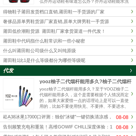
么乔丹运动鞋有味道怎么办？乔丹运动鞋能水洗
吗？乔丹运动鞋有味道1、最简单的办法在鞋里
得物鞋子莆田发货档口直销,莆田鞋一手货源的厂家
放上橘子皮。2、用棉花沾些酒精塞入球鞋里，
这样经过一夜以后，棉花已经乾......
奢侈品原单男鞋货源厂家直销,原单大牌男鞋一手货源
莆田低价潮鞋货源 莆田鞋厂家拿货渠道一件代发！
莆田鞋中代码指什么鞋常识和一些小秘密
什么叫莆田鞋公司级什么又叫纯原级
莆田鞋1比1是什么等级都分为哪些等级呢
代发
yooz柚子二代烟杆能用多久?柚子二代烟杆
寿命
yooz柚子二代烟杆能用多久？至于YOOZ柚子二
代烟杆能用多久，这个是需要根据个人情况而定
的，如果大家爱惜一点的话理论上是可以一直使
用的，比如不要使用快充、不要摔、不要进水、
定期清理冷凝液、这样可以使你的烟杆寿命更
崧A38冰果17000口评测：独创“冰键”一键切换清凉感，
08-08
长，使用的时间更久。与其它电子烟产品相比，
一瓶体验两种口味！
柚子电子烟设计灵活，充电方式更简单。只需插
告别频繁充电和重装！高维GOWIF CHILL深度体验：1
08-08
入充电电源，确保电子烟...
8000超长续航能坚持多久？