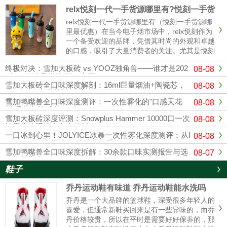
relx悦刻一代一手货源哪里有?悦刻一手货
源哪里最优惠
relx悦刻一代一手货源哪里有（悦刻一手货源哪
里最优惠）在当今电子烟市场中，relx悦刻作为
一个备受欢迎的品牌，凭借其时尚的外观和卓越
的口感，吸引了大量消费者的关注。尤其是悦刻
一代，其独特的设计和多样的口味使其成为许多
终极对决：雪加大板砖 vs YOOZ独角兽——谁才是202
08-08
烟民的首选。随着市场竞争的加剧，寻找可靠的
6年一次性雾化的“万口之王”？
悦刻一手货源变得越来......
雪加大板砖全口味深度解剖：16ml巨量烟油+陶瓷芯，
08-08
这款“一次性天花板”到底凭什么封神？
雪加鸭嘴兽全口味深度测评：一次性雾化的"口感天花
08-08
板"是如何炼成的？
雪加大板砖深度评测：Snowplus Hammer 10000口一次
08-08
性雾化的硬核实力全解析
一口冰到心里！JOLYICE冰暴一次性雾化深度测评：从I
08-08
CEMAX到"冰暴正统"的进化与重构
雪加鸭嘴兽全口味深度拆解：30余款口味实测报告与选
08-07
购终极指南
鞋子
乔丹运动鞋有味道 乔丹运动鞋能水洗吗
乔丹是一个大品牌的篮球鞋，深受很多年轻人的
喜爱，但通常新鞋买回来是有一些异味的，而乔
丹价格较贵，所以在平时是需要好好保养的，那