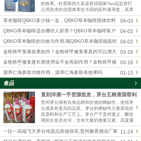
的效果。杜蕾斯持久装是获得国家Yao品监督打
点局批准的含固体苯佐卡因的延时避孕套，其苯
佐卡因浓度符合美国FDA保举浓度以及欧洲CE
草本咖啡QBKO多少钱一盒，QBKO草本咖啡固体饮料
04-03
标准，用起来更安心。固态苯佐卡因在有效较低
真的有效吗
敏感度的同时不存在外漏隐患，不用担心伴侣的
QBKO草本咖啡适合哪些人群用？QBKO草本咖啡客户
04-02
快感应感染到影响。杜蕾...
评价反馈
QBKO草本咖啡的功效与作用,喝QBKO草本咖啡能延时
04-02
多久
金枪铁甲复膏效果如何？金枪铁甲修复膏真的可以增大
03-16
吗？
金枪铁甲修复膏长期使用会不会有副作用？金枪铁甲修
03-16
复膏使用方便吗？
源养仁海参肽功效作用，源养仁海参肽有效果吗
01-13
食品
复刻洋酒一手货源批发，茅台五粮液国窖剑
南春厂家直销
贵州茅台酒有自身品牌和价值的稀缺性，使得茅
台酒具有更高的品质。茅台的稀缺性主要表现在
其原料和生产工艺上。茅台产于贵州遵义，酿造
用的水是赤水河，含有大量的微量元素。高粱属
糯高粱，其曲独特，不易传诵。生产工艺复杂，
一比一高端飞天茅台纯原品质值得买,贵州酱香酒业厂家
11-24
茅台酒要五年后才能卖。这使得茅台酒口感醇厚
直销
纯正。精品茅台五粮液一手货源批发我们是专业