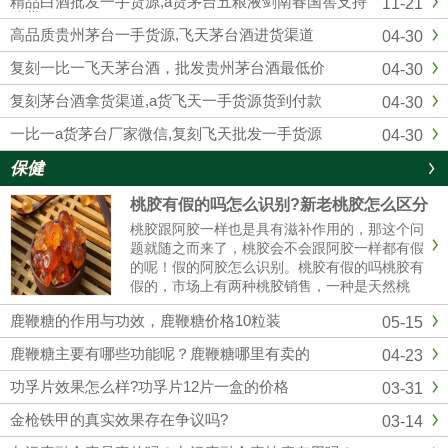
精品白酒批发一手货源,a货茅台五粮液剑南春国窖支持
11-21
供应复刻飞天茅台酒的知名白...
验货
高品质贵州茅台一手货源,飞天茅台酒进货渠道
04-30
复刻一比一飞天茅台酒，批发贵州茅台酒最低价
04-30
复刻茅台酒拿货渠道,a货飞天一手货源货到付款
04-30
一比一a货茅台厂家微信,复刻飞天批发一手货源
04-30
保健
桃胶有假的吗怎么识别?新老桃胶怎么区分
桃胶跟阿胶一样也是具有滋补作用的，那这个问
题就随之而来了，桃胶会不会跟阿胶一样都有假
的呢！假的阿胶怎么识别。桃胶有假的吗桃胶有
假的，市场上有两种桃胶销售，一种是天然桃
胶，还有一种是精加工过的桃胶，而且市场价格
鹿鞭糖的作用与功效，鹿鞭糖价格10粒装
05-15
35元/斤到百元，具体也看桃胶的质量。桃胶假
的怎么辨别（1）看颜色真正的......
鹿鞭糖主要有哪些功能呢？鹿鞭糖哪里有卖的
04-23
功孚片效果怎么样?功孚片12片一盒的价格
03-31
金枪铁甲的真实效果存在争议吗?
03-14