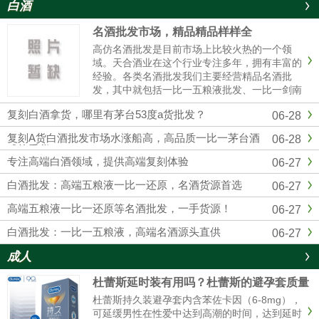
白酒
名酒批发市场，精品精品样样全
高仿名酒批发是目前市场上比较火热的一个领
域。天合酒业在这个行业专注多年，拥有丰富的
经验。各类名酒批发我们主要经营精品名酒批
发，其中就包括一比一五粮液批发、一比一剑南
春批发、一比一国窖1573批发等。这些都是市场
复刻白酒拿货，哪里有茅台53度a货批发？
06-28
上非常受欢迎的产品。对于想要购买五粮液的人
来说，一比一五粮液批发是个......
复刻A货白酒批发市场水涨船高，高品质一比一茅台酒
06-28
成抢手货
专注高端白酒领域，提供高端复刻体验
06-27
白酒批发：高端五粮液一比一还原，名酒货源首选
06-27
高端五粮液一比一还原等名酒批发，一手货源！
06-27
白酒批发：一比一五粮液，高端名酒源头直供
06-27
成人
杜蕾斯延时装有用吗？杜蕾斯的避孕套质量
怎么样啊
杜蕾斯持久装避孕套内含苯佐卡因（6-8mg），
可延缓男性在性爱中达到高潮的时间，达到延时