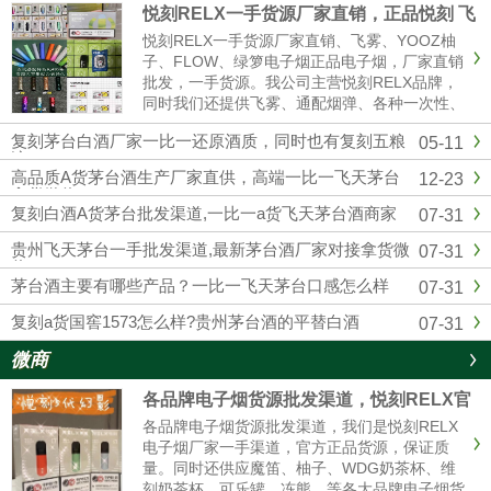
悦刻RELX一手货源厂家直销，正品悦刻 飞
雾 各种一次性 烟弹超多
悦刻RELX一手货源厂家直销、飞雾、YOOZ柚
子、FLOW、绿箩电子烟正品电子烟，厂家直销
批发，一手货源。我公司主营悦刻RELX品牌，
同时我们还提供飞雾、通配烟弹、各种一次性、
冰熊、辣妹等各大品牌电子烟货源批发拿货，网
复刻茅台白酒厂家一比一还原酒质，同时也有复刻五粮
05-11
红同款电子烟一件代发，烟弹品味多，全国供货
液
批发。悦刻一手货源微信：...
高品质A货茅台酒生产厂家直供，高端一比一飞天茅台
12-23
拿货微信
复刻白酒A货茅台批发渠道,一比一a货飞天茅台酒商家
07-31
贵州飞天茅台一手批发渠道,最新茅台酒厂家对接拿货微
07-31
信
茅台酒主要有哪些产品？一比一飞天茅台口感怎么样
07-31
复刻a货国窖1573怎么样?贵州茅台酒的平替白酒
07-31
微商
各品牌电子烟货源批发渠道，悦刻RELX官
方进货拿货一件代发
各品牌电子烟货源批发渠道，我们是悦刻RELX
电子烟厂家一手渠道，官方正品货源，保证质
量。同时还供应魔笛、柚子、WDG奶茶杯、维
刻奶茶杯、可乐罐、冻熊、等各大品牌电子烟货