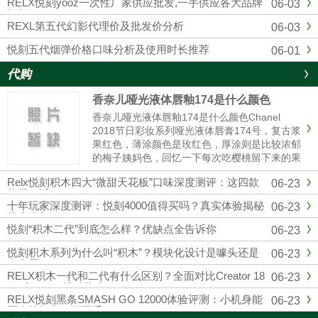
RELX悦刻yooz一次性厂家供应批发,一手供应各大品牌
06-03
烟杆
REXL第五代幻影代理价及批发价分析
06-03
悦刻五代烟弹价格口味分析及使用时长推荐
06-01
代购
香奈儿哑光液体唇釉174是什么颜色
香奈儿哑光液体唇釉174是什么颜色Chanel
2018节日彩妆系列哑光液体唇膏174号，复古浆
果红色，薄涂颜色是玫红色，厚涂则是比较浓郁
的梅子姨妈色，回忆一下每次吃樱桃留下来的果
汁的颜色，就和那个特别相近，秋冬季节重口星
Relx悦刻积木四大“微甜天花板”口味深度测评：这四款
06-23
人的最爱，和纪梵希315有些许的相似。黄皮也
值得一试
是完全可以驾......
十年玩家深度测评：悦刻4000值得买吗？真实体验揭秘
06-23
优劣真相
悦刻“积木二代”到底怎么样？优缺点全告诉你
06-23
悦刻积木系列为什么叫“积木”？模块化设计是噱头还是
06-23
真有用？
RELX积木一代和二代有什么区别？全面对比Creator 18
06-23
000与22000选购指南
RELX悦刻黑条SMASH GO 12000体验评测：小机身能
06-23
否真的扛住一万两千口？