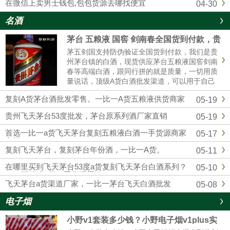
在微信上卖男士钱包,包包货源去哪找便宜
04-30
名酒
茅台 五粮液 国窖 剑南春全国货到付款，贵
州茅台全系列厂家批发
茅五剑国支持防伪验证全国货到付款，我们是贵
州茅台镇的白酒，现货供应茅台五粮液国窖剑南
春等高端白酒，跟同行拼的就是质量，一切用质
量说话，顶级A货白酒批发渠道，可以用于自己
收藏，可以用来送礼，可以用于请客宴请，可以
复刻A货茅台酒批发零售。一比一A货五粮液供货商家
05-19
用于自饮，可以用来转卖，欢迎实体店和电商带
货的老板合作，找白酒批发渠道，一定要选择靠
贵州飞天茅台53度批发，茅台原系列酒厂家直销
05-19
谱的厂 家，选择我们贵州酱香酒业，绝对可靠。
首选一比一a货飞天茅台复刻五粮液白酒一手货源商家
05-17
市场
复刻飞天茅台，复刻茅台年份酒，一比一A货。
05-11
在哪里买到飞天茅台53度a货复刻飞天茅台白酒系列？
05-10
1：1五粮液a货一手货源渠道
飞天茅台a货渠道厂家，一比一茅台飞天白酒批发
05-08
电子烟
小野v1套装多少钱？小野电子烟v1plus实
体店售价