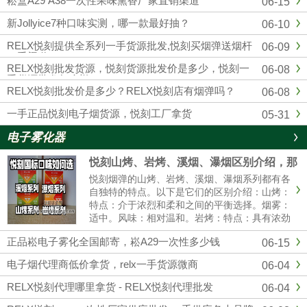
崧盒A29 A38一次性果味熏香厂家直销渠道
06-15
四五代杆蛋，另外各大品牌，通配，一次性均
有，品质市面上顶级的，可以代发，零售，批
新Jollyice7种口味实测，哪一款最好抽？
06-10
发，全国包邮...
RELX悦刻提供全系列一手货源批发,悦刻买烟弹送烟杆
06-09
一手渠道
RELX悦刻批发货源，悦刻货源批发价是多少，悦刻一
06-08
手货源批发怎么样？
RELX悦刻批发价是多少？RELX悦刻店有烟弹吗？
06-08
一手正品悦刻电子烟货源，悦刻工厂拿货
05-31
电子雾化器
悦刻山烤、岩烤、溪烟、瀑烟区别介绍，那
个口感好?
悦刻烟弹的山烤、岩烤、溪烟、瀑烟系列都有各
自独特的特点。以下是它们的区别介绍：山烤：
特点：介于浓烈和柔和之间的平衡选择。烟雾：
适中。风味：相对温和。岩烤：特点：具有浓劲
的中式风味。烟雾：可能会有更大的烟雾。体
正品崧电子雾化全国邮寄，崧A29一次性多少钱
06-15
验：强烈的一氧化碳满足感。溪烟：特点：提供
清爽的清香体验。烟雾：较薄。体......
电子烟代理商低价拿货，relx一手货源微商
06-04
RELX悦刻代理哪里拿货 - RELX悦刻代理批发
06-04