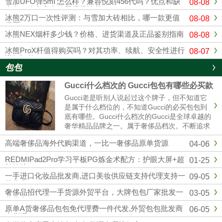
雪加UFO弹5ml 怎么样？兼容悦刻456代吗？优点和缺
08-08
点在一篇文章中解释得很清楚
冰熊2万口一次性评测：与雪加大砖相比，哪一款更值
08-08
得买？
冰熊NEX烟杆多少钱？价格、进货渠道及正品鉴别指南
08-08
冰熊ProX杆值得购买吗？对其功率、续航、安全性进行
08-07
详细评估
包包
Gucci什么档次的 Gucci包包有哪些必买款
Gucci老是听别人说起过这个牌子，但不知道它
是属于什么档位的，不知道Gucci的必买包包到
底有哪些。Gucci什么档次的Gucci是全球卓越的
奢华精品品牌之一。属于奢侈品档次。不断追求
革新与卓越，以独有的现代视野重新演绎与影响
高端奢侈品海外代购渠道，一比一奢侈品原单货源
04-06
时尚演进。古驰在创作总监亚力山卓·米开理全
新视角的引......
REDMIPad2Pro学习平板PG炼金术配方：护眼大屏+超
01-25
长续航
一手进口化妆品批发商,进口美妆供应链支持代理支持一
09-05
件代发
奢侈品招代理一手货源外贸平台，大牌包包厂家批发一
03-05
件代发
原单A货奢侈品包包免代理费一件代发,外贸包包批发商
06-05
家货源