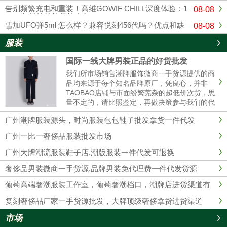
告别频繁充电和重装！高维GOWIF CHILL深度体验：1
08-08
8000超长续航能坚持多久？
雪加UFO弹5ml 怎么样？兼容悦刻456代吗？优点和缺
08-08
点在一篇文章中解释得很清楚
服装
国际一线大牌男装正品的好货批发
我们所市场销售潮牌服饰微商一手货源提供的商
品均来源于每个知名品牌原厂，凭良心，并非
TAOBAO店铺与市面纷繁芜杂的超低价次货，思
量不定的，请比照鉴定，再做决策参与我们的代
理商。 我们的服装不管做工、用材，原产地都是
广州潮牌服装源头，时尚服装包包鞋子批发拿货一件代发
和淘宝店铺的衣服彻底不同的，所以本质没有对
比性，也完全没必要性比较......
广州一比一奢侈品服装批发市场
广州大牌潮流服装鞋子店,潮版服装一件代发可退换
奢侈品男装微商一手货源,品牌男装免代理费一件代发货源
葡萄高端奢潮服装工作室，葡萄奢潮档口，潮牌店进货渠道有
哪些？
复刻奢侈品厂家一手货源批发，大牌顶级奢侈拿货进货渠道
市场