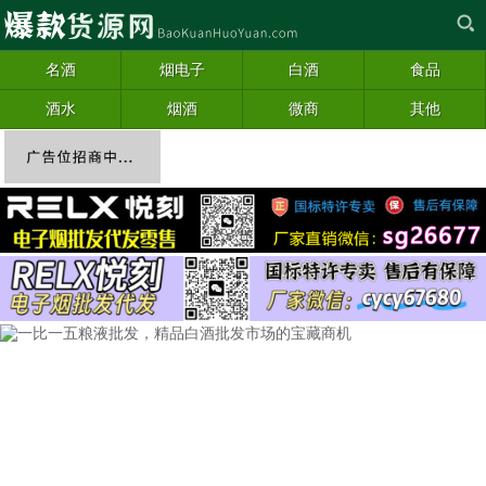
名酒
烟电子
白酒
食品
酒水
烟酒
微商
其他