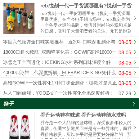
relx悦刻一代一手货源哪里有?悦刻一手货
源哪里最优惠
relx悦刻一代一手货源哪里有（悦刻一手货源哪
里最优惠）在当今电子烟市场中，relx悦刻作为
一个备受欢迎的品牌，凭借其时尚的外观和卓越
的口感，吸引了大量消费者的关注。尤其是悦刻
一代，其独特的设计和多样的口味使其成为许多
零度六代烟弹全口味实测推荐，近20种口味深度测评与
08-05
烟民的首选。随着市场竞争的加剧，寻找可靠的
选购指南
悦刻一手货源变得越来......
18000口超长续航+双陶瓷雾化芯：GOWIF高维18000一
08-05
次性雾化凭什么成为2026年热门之选
冰雪之王全面进化：ICEKING冰神系列口味深度全解
08-05
40000口冰神二代深度拆解：ELFBAR ICE KING凭什么
08-05
成为2026年一次性雾化的终局答案？
高维GOWIF一次性雾化17种口味全测评：哪款才是真正
08-05
的口感王者？
从入门到旗舰，YOOZ柚子一次性雾化全系深度解析：
07-29
哪一款才是你的心头好？
鞋子
乔丹运动鞋有味道 乔丹运动鞋能水洗吗
乔丹是一个大品牌的篮球鞋，深受很多年轻人的
喜爱，但通常新鞋买回来是有一些异味的，而乔
丹价格较贵，所以在平时是需要好好保养的，那