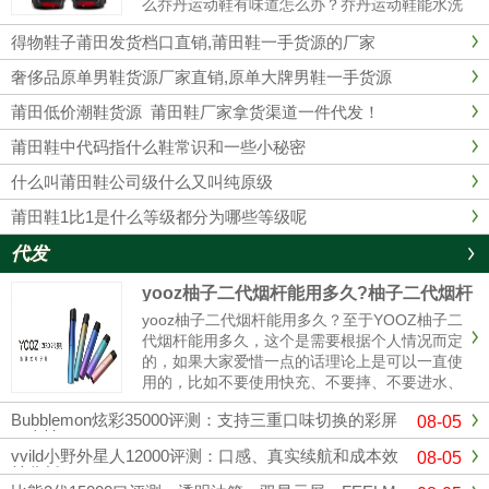
么乔丹运动鞋有味道怎么办？乔丹运动鞋能水洗
吗？乔丹运动鞋有味道1、最简单的办法在鞋里
得物鞋子莆田发货档口直销,莆田鞋一手货源的厂家
放上橘子皮。2、用棉花沾些酒精塞入球鞋里，
这样经过一夜以后，棉花已经乾......
奢侈品原单男鞋货源厂家直销,原单大牌男鞋一手货源
莆田低价潮鞋货源 莆田鞋厂家拿货渠道一件代发！
莆田鞋中代码指什么鞋常识和一些小秘密
什么叫莆田鞋公司级什么又叫纯原级
莆田鞋1比1是什么等级都分为哪些等级呢
代发
yooz柚子二代烟杆能用多久?柚子二代烟杆
寿命
yooz柚子二代烟杆能用多久？至于YOOZ柚子二
代烟杆能用多久，这个是需要根据个人情况而定
的，如果大家爱惜一点的话理论上是可以一直使
用的，比如不要使用快充、不要摔、不要进水、
定期清理冷凝液、这样可以使你的烟杆寿命更
Bubblemon炫彩35000评测：支持三重口味切换的彩屏
08-05
长，使用的时间更久。与其它电子烟产品相比，
一次性
柚子电子烟设计灵活，充电方式更简单。只需插
vvild小野外星人12000评测：口感、真实续航和成本效
08-05
入充电电源，确保电子烟...
益分析