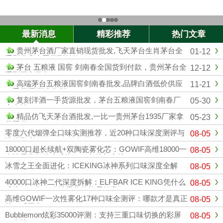
最新消息
精彩推荐
热门文章
贵州茅台酒厂家直销现货批发,飞天茅台生肖茅台全
01-12
系列供应全国货到付款
茅台 五粮液 国窖 剑南春全国货到付款，贵州茅台全
12-12
系列厂家批发
高端茅台五粮液国窖剑南春批发,品牌白酒低价供应
11-21
一手货源 顺丰包邮
复刻洋酒一手货源批发，茅台五粮液国窖剑南春厂
05-30
家直销
精品仿飞天茅台酒批发,一比一贵州茅台1935厂家拿
05-23
货渠道
零度六代烟弹全口味实测推荐，近20种口味深度测评与
08-05
选购指南
18000口超长续航+双陶瓷雾化芯：GOWIF高维18000一
08-05
次性雾化凭什么成为2026年热门之选
冰雪之王全面进化：ICEKING冰神系列口味深度全解
08-05
40000口冰神二代深度拆解：ELFBAR ICE KING凭什么
08-05
成为2026年一次性雾化的终局答案？
高维GOWIF一次性雾化17种口味全测评：哪款才是真正
08-05
的口感王者？
Bubblemon炫彩35000评测：支持三重口味切换的彩屏
08-05
一次性