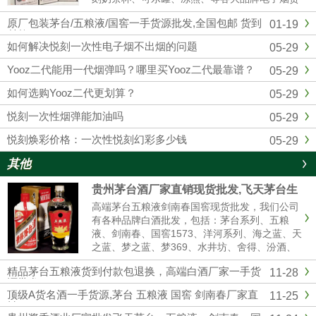
源批发拿货，我们是悦刻RELX官方一手供应
原厂包装茅台/五粮液/国窖一手货源批发,全国包邮 货到
01-19
商，和全国各大实体店建立了紧密的合作关系，
付款
确保产品从生产到销售环节...
如何解决悦刻一次性电子烟不出烟的问题
05-29
Yooz二代能用一代烟弹吗？哪里买Yooz二代最靠谱？
05-29
如何选购Yooz二代更划算？
05-29
悦刻一次性烟弹能加油吗
05-29
悦刻焕彩价格：一次性悦刻幻彩多少钱
05-29
其他
贵州茅台酒厂家直销现货批发,飞天茅台生
肖茅台全系列供应全国货到付款
高端茅台五粮液剑南春国窖现货批发，我们公司
有各种品牌白酒批发，包括：茅台系列、五粮
液、剑南春、国窖1573、洋河系列、海之蓝、天
之蓝、梦之蓝、梦369、水井坊、舍得、汾酒、
青红花郎等名酒，有高中低档白酒供你选择，我
精品茅台五粮液货到付款包退换，高端白酒厂家一手货
11-28
们是白酒厂家一手货源渠道批发，价格美丽，诚
源批发
信经营,做工精细，口感纯正，合作共赢。名酒厂
顶级A货名酒一手货源,茅台 五粮液 国窖 剑南春厂家直
11-25
家...
销