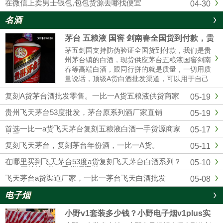
在微信上卖男士钱包,包包货源去哪找便宜
04-30
名酒
茅台 五粮液 国窖 剑南春全国货到付款，贵
州茅台全系列厂家批发
茅五剑国支持防伪验证全国货到付款，我们是贵
州茅台镇的白酒，现货供应茅台五粮液国窖剑南
春等高端白酒，跟同行拼的就是质量，一切用质
量说话，顶级A货白酒批发渠道，可以用于自己
收藏，可以用来送礼，可以用于请客宴请，可以
复刻A货茅台酒批发零售。一比一A货五粮液供货商家
05-19
用于自饮，可以用来转卖，欢迎实体店和电商带
货的老板合作，找白酒批发渠道，一定要选择靠
贵州飞天茅台53度批发，茅台原系列酒厂家直销
05-19
谱的厂 家，选择我们贵州酱香酒业，绝对可靠。
首选一比一a货飞天茅台复刻五粮液白酒一手货源商家
05-17
市场
复刻飞天茅台，复刻茅台年份酒，一比一A货。
05-11
在哪里买到飞天茅台53度a货复刻飞天茅台白酒系列？
05-10
1：1五粮液a货一手货源渠道
飞天茅台a货渠道厂家，一比一茅台飞天白酒批发
05-08
电子烟
小野v1套装多少钱？小野电子烟v1plus实
体店售价