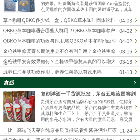
的效果。杜蕾斯持久装是获得国家Yao品监督打
点局批准的含固体苯佐卡因的延时避孕套，其苯
佐卡因浓度符合美国FDA保举浓度以及欧洲CE
草本咖啡QBKO多少钱一盒，QBKO草本咖啡固体饮料
04-03
标准，用起来更安心。固态苯佐卡因在有效较低
真的有效吗
敏感度的同时不存在外漏隐患，不用担心伴侣的
QBKO草本咖啡适合哪些人群用？QBKO草本咖啡客户
04-02
快感应感染到影响。杜蕾...
评价反馈
QBKO草本咖啡的功效与作用,喝QBKO草本咖啡能延时
04-02
多久
金枪铁甲修复膏长期使用会不会有副作用？金枪铁甲修
03-16
复膏使用方便吗？
金枪铁甲复膏效果如何？金枪铁甲修复膏真的可以增大
03-16
吗？
源养仁海参肽功效作用，源养仁海参肽有效果吗
01-13
食品
复刻洋酒一手货源批发，茅台五粮液国窖剑
南春厂家直销
贵州茅台酒有自身品牌和价值的稀缺性，使得茅
台酒具有更高的品质。茅台的稀缺性主要表现在
其原料和生产工艺上。茅台产于贵州遵义，酿造
用的水是赤水河，含有大量的微量元素。高粱属
糯高粱，其曲独特，不易传诵。生产工艺复杂，
一比一高端飞天茅台纯原品质值得买,贵州酱香酒业厂家
11-24
茅台酒要五年后才能卖。这使得茅台酒口感醇厚
直销
纯正。精品茅台五粮液一手货源批发我们是专业