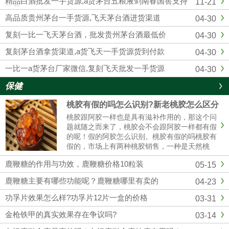
精品白酒批发一手货源,a货茅台五粮液剑南春国窖支持
11-21
供应复刻飞天茅台酒的知名白...
验货
高品质贵州茅台一手货源,飞天茅台酒进货渠道
04-30
复刻一比一飞天茅台酒，批发贵州茅台酒最低价
04-30
复刻茅台酒拿货渠道,a货飞天一手货源货到付款
04-30
一比一a货茅台厂家微信,复刻飞天批发一手货源
04-30
保健
桃胶有假的吗怎么识别?新老桃胶怎么区分
桃胶跟阿胶一样也是具有滋补作用的，那这个问
题就随之而来了，桃胶会不会跟阿胶一样都有假
的呢！假的阿胶怎么识别。桃胶有假的吗桃胶有
假的，市场上有两种桃胶销售，一种是天然桃
胶，还有一种是精加工过的桃胶，而且市场价格
鹿鞭糖的作用与功效，鹿鞭糖价格10粒装
05-15
35元/斤到百元，具体也看桃胶的质量。桃胶假
的怎么辨别（1）看颜色真正的......
鹿鞭糖主要有哪些功能呢？鹿鞭糖哪里有卖的
04-23
功孚片效果怎么样?功孚片12片一盒的价格
03-31
金枪铁甲的真实效果存在争议吗?
03-14