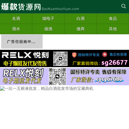
名酒
烟电子
白酒
食品
酒水
烟酒
微商
其他