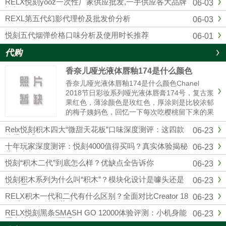
RELX悦刻yooz一次性厂家供应批发,一手供应各大品牌
06-03
烟杆
REXL第五代幻影代理价及批发价分析
06-03
悦刻五代烟弹价格口味分析及使用时长推荐
06-01
代购
香奈儿哑光液体唇釉174是什么颜色
香奈儿哑光液体唇釉174是什么颜色Chanel
2018节日彩妆系列哑光液体唇膏174号，复古浆
果红色，薄涂颜色是玫红色，厚涂则是比较浓郁
的梅子姨妈色，回忆一下每次吃樱桃留下来的果
汁的颜色，就和那个特别相近，秋冬季节重口星
Relx悦刻积木四大“微甜天花板”口味深度测评：这四款
06-23
人的最爱，和纪梵希315有些许的相似。黄皮也
值得一试
是完全可以驾......
十年玩家深度测评：悦刻4000值得买吗？真实体验揭秘
06-23
优劣真相
悦刻“积木二代”到底怎么样？优缺点全告诉你
06-23
悦刻积木系列为什么叫“积木”？模块化设计是噱头还是
06-23
真有用？
RELX积木一代和二代有什么区别？全面对比Creator 18
06-23
000与22000选购指南
RELX悦刻黑条SMASH GO 12000体验评测：小机身能
06-23
否真的扛住一万两千口？