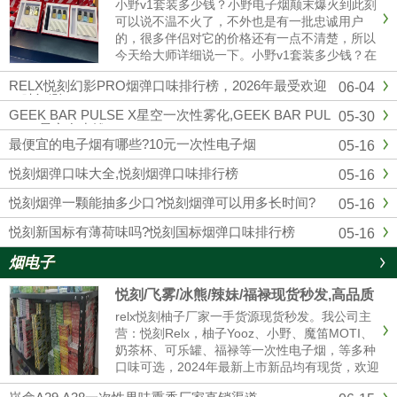
小野v1套装多少钱？小野电子烟颠末爆火到此刻
可以说不温不火了，不外也是有一批忠诚用户
的，很多伴侣对它的价格还有一点不清楚，所以
今天给大师详细说一下。小野v1套装多少钱？在
官方公布的售价来看，小野v1（1主机+3换弹）
RELX悦刻幻影PRO烟弹口味排行榜，2026年最受欢迎
06-04
299元一套，去小野实体店也是这个价格。微商
口味评测
的话可能便宜一点，......
GEEK BAR PULSE X星空一次性雾化,GEEK BAR PUL
05-30
SE X星空多少钱
最便宜的电子烟有哪些?10元一次性电子烟
05-16
悦刻烟弹口味大全,悦刻烟弹口味排行榜
05-16
悦刻烟弹一颗能抽多少口?悦刻烟弹可以用多长时间?
05-16
悦刻新国标有薄荷味吗?悦刻国标烟弹口味排行榜
05-16
烟电子
悦刻/飞雾/冰熊/辣妹/福禄现货秒发,高品质
电子烟厂家拿货 售后无忧
relx悦刻柚子厂家一手货源现货秒发。我公司主
营：悦刻Relx，柚子Yooz、小野、魔笛MOTI、
奶茶杯、可乐罐、福禄等一次性电子烟，等多种
口味可选，2024年最新上市新品均有现货，欢迎
咨询我们报价。品牌电子烟代理拿货批发，悦刻