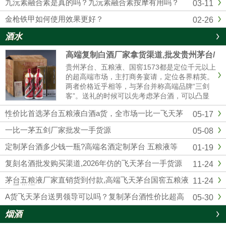
九沅素融合素是真的吗？九沅素融合素按摩有用吗？
03-11
金枪铁甲如何使用效果更好？
02-26
酒水
高端复制白酒厂家拿货渠道,批发贵州茅台/
五粮液/剑南春/国窖1573
贵州茅台、五粮液、国窖1573都是定位千元以上
的超高端市场，主打商务宴请，定位各界精英。
两者价格近乎相等，与茅台并称高端品牌“三剑
客”。送礼的时候可以先考虑茅台酒，可以凸显
我们的诚意；如果资金实力较弱，首选五粮液和
性价比首选茅台五粮液白酒a货，全市场一比一飞天茅
05-17
国窖1573，性价比相对较高的。然后联系我们厂
台
家订购，我们也是一手货源渠道，价格可以说是
一比一茅五剑厂家批发一手货源
05-08
市场最低。
定制茅台酒多少钱一瓶?高端名酒定制茅台 五粮液等
01-19
复刻名酒批发购买渠道,2026年仿的飞天茅台一手货源
11-24
茅台五粮液厂家直销货到付款,高端飞天茅台国窖五粮液
11-24
一手货源
A货飞天茅台送男领导可以吗？复制茅台酒性价比超高
05-30
烟酒