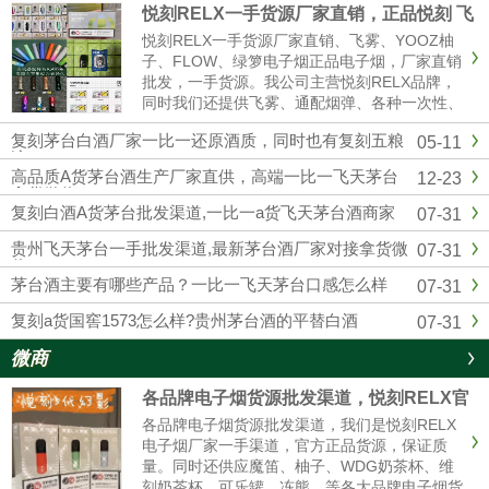
悦刻RELX一手货源厂家直销，正品悦刻 飞
雾 各种一次性 烟弹超多
悦刻RELX一手货源厂家直销、飞雾、YOOZ柚
子、FLOW、绿箩电子烟正品电子烟，厂家直销
批发，一手货源。我公司主营悦刻RELX品牌，
同时我们还提供飞雾、通配烟弹、各种一次性、
冰熊、辣妹等各大品牌电子烟货源批发拿货，网
复刻茅台白酒厂家一比一还原酒质，同时也有复刻五粮
05-11
红同款电子烟一件代发，烟弹品味多，全国供货
液
批发。悦刻一手货源微信：...
高品质A货茅台酒生产厂家直供，高端一比一飞天茅台
12-23
拿货微信
复刻白酒A货茅台批发渠道,一比一a货飞天茅台酒商家
07-31
贵州飞天茅台一手批发渠道,最新茅台酒厂家对接拿货微
07-31
信
茅台酒主要有哪些产品？一比一飞天茅台口感怎么样
07-31
复刻a货国窖1573怎么样?贵州茅台酒的平替白酒
07-31
微商
各品牌电子烟货源批发渠道，悦刻RELX官
方进货拿货一件代发
各品牌电子烟货源批发渠道，我们是悦刻RELX
电子烟厂家一手渠道，官方正品货源，保证质
量。同时还供应魔笛、柚子、WDG奶茶杯、维
刻奶茶杯、可乐罐、冻熊、等各大品牌电子烟货