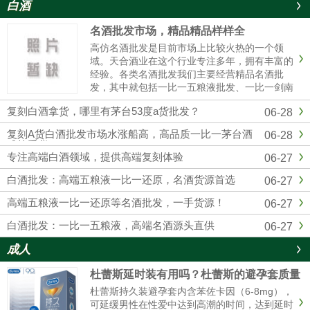
白酒
名酒批发市场，精品精品样样全
高仿名酒批发是目前市场上比较火热的一个领
域。天合酒业在这个行业专注多年，拥有丰富的
经验。各类名酒批发我们主要经营精品名酒批
发，其中就包括一比一五粮液批发、一比一剑南
春批发、一比一国窖1573批发等。这些都是市场
复刻白酒拿货，哪里有茅台53度a货批发？
06-28
上非常受欢迎的产品。对于想要购买五粮液的人
来说，一比一五粮液批发是个......
复刻A货白酒批发市场水涨船高，高品质一比一茅台酒
06-28
成抢手货
专注高端白酒领域，提供高端复刻体验
06-27
白酒批发：高端五粮液一比一还原，名酒货源首选
06-27
高端五粮液一比一还原等名酒批发，一手货源！
06-27
白酒批发：一比一五粮液，高端名酒源头直供
06-27
成人
杜蕾斯延时装有用吗？杜蕾斯的避孕套质量
怎么样啊
杜蕾斯持久装避孕套内含苯佐卡因（6-8mg），
可延缓男性在性爱中达到高潮的时间，达到延时