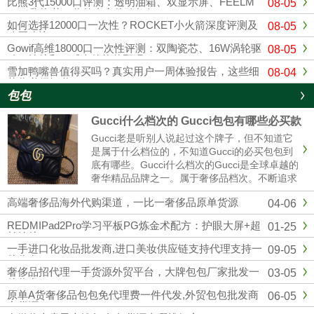
比熊3代15000口评测：透明油箱、双显示屏、FEELM
08-05
MAX陶瓷芯，你的真实体验如何？
如何选择12000口一次性？ROCKET小火箭深度评测及
08-05
购买建议
Gowif高维18000口一次性评测：双陶瓷芯、16W涡轮驱
08-05
动，续航和口感真的能兼顾吗？
雪加鸭嘴兽值得买吗？真实用户一周体验报告，这些细
08-04
节你必须知道
包包
Gucci什么档次的 Gucci包包有哪些必买款
Gucci老是听别人说起过这个牌子，但不知道它
是属于什么档位的，不知道Gucci的必买包包到
底有哪些。Gucci什么档次的Gucci是全球卓越的
奢华精品品牌之一。属于奢侈品档次。不断追求
革新与卓越，以独有的现代视野重新演绎与影响
高端奢侈品海外代购渠道，一比一奢侈品原单货源
04-06
时尚演进。古驰在创作总监亚力山卓·米开理全
新视角的引......
REDMIPad2Pro学习平板PG炼金术配方：护眼大屏+超
01-25
长续航
一手进口化妆品批发商,进口美妆供应链支持代理支持一
09-05
件代发
奢侈品招代理一手货源外贸平台，大牌包包厂家批发一
03-05
件代发
原单A货奢侈品包包免代理费一件代发,外贸包包批发商
06-05
家货源