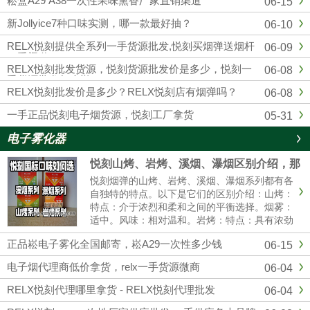
崧盒A29 A38一次性果味熏香厂家直销渠道
06-15
四五代杆蛋，另外各大品牌，通配，一次性均
有，品质市面上顶级的，可以代发，零售，批
新Jollyice7种口味实测，哪一款最好抽？
06-10
发，全国包邮...
RELX悦刻提供全系列一手货源批发,悦刻买烟弹送烟杆
06-09
一手渠道
RELX悦刻批发货源，悦刻货源批发价是多少，悦刻一
06-08
手货源批发怎么样？
RELX悦刻批发价是多少？RELX悦刻店有烟弹吗？
06-08
一手正品悦刻电子烟货源，悦刻工厂拿货
05-31
电子雾化器
悦刻山烤、岩烤、溪烟、瀑烟区别介绍，那
个口感好?
悦刻烟弹的山烤、岩烤、溪烟、瀑烟系列都有各
自独特的特点。以下是它们的区别介绍：山烤：
特点：介于浓烈和柔和之间的平衡选择。烟雾：
适中。风味：相对温和。岩烤：特点：具有浓劲
的中式风味。烟雾：可能会有更大的烟雾。体
正品崧电子雾化全国邮寄，崧A29一次性多少钱
06-15
验：强烈的一氧化碳满足感。溪烟：特点：提供
清爽的清香体验。烟雾：较薄。体......
电子烟代理商低价拿货，relx一手货源微商
06-04
RELX悦刻代理哪里拿货 - RELX悦刻代理批发
06-04