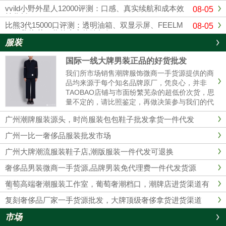
vvild小野外星人12000评测：口感、真实续航和成本效
08-05
益分析
比熊3代15000口评测：透明油箱、双显示屏、FEELM
08-05
MAX陶瓷芯，你的真实体验如何？
服装
国际一线大牌男装正品的好货批发
我们所市场销售潮牌服饰微商一手货源提供的商
品均来源于每个知名品牌原厂，凭良心，并非
TAOBAO店铺与市面纷繁芜杂的超低价次货，思
量不定的，请比照鉴定，再做决策参与我们的代
理商。 我们的服装不管做工、用材，原产地都是
广州潮牌服装源头，时尚服装包包鞋子批发拿货一件代发
和淘宝店铺的衣服彻底不同的，所以本质没有对
比性，也完全没必要性比较......
广州一比一奢侈品服装批发市场
广州大牌潮流服装鞋子店,潮版服装一件代发可退换
奢侈品男装微商一手货源,品牌男装免代理费一件代发货源
葡萄高端奢潮服装工作室，葡萄奢潮档口，潮牌店进货渠道有
哪些？
复刻奢侈品厂家一手货源批发，大牌顶级奢侈拿货进货渠道
市场