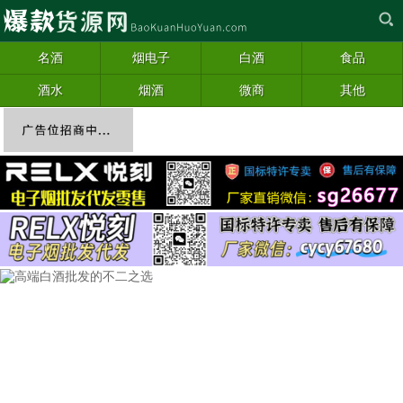
名酒
烟电子
白酒
食品
酒水
烟酒
微商
其他