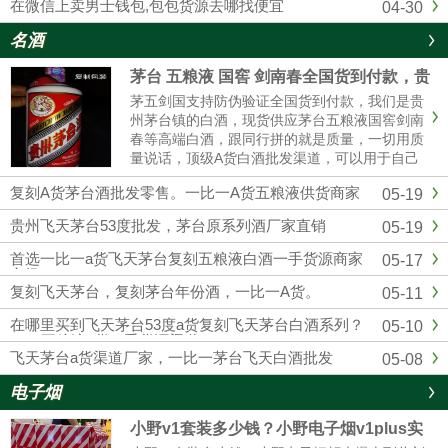
在微信上卖男士钱包,包包货源去哪找便宜
04-30
名酒
茅台 五粮液 国窖 剑南春全国货到付款，贵
州茅台全系列厂家批发
茅五剑国支持防伪验证全国货到付款，我们是贵
州茅台镇的白酒，现货供应茅台五粮液国窖剑南
春等高端白酒，跟同行拼的就是质量，一切用质
量说话，顶级A货白酒批发渠道，可以用于自己
收藏，可以用来送礼，可以用于请客宴请，可以
复刻A货茅台酒批发零售。一比一A货五粮液供货商家
05-19
用于自饮，可以用来转卖，欢迎实体店和电商带
货的老板合作，找白酒批发渠道，一定要选择靠
贵州飞天茅台53度批发，茅台原系列酒厂家直销
05-19
谱的厂 家，选择我们贵州酱香酒业，绝对可靠。
首选一比一a货飞天茅台复刻五粮液白酒一手货源商家
05-17
市场
复刻飞天茅台，复刻茅台年份酒，一比一A货。
05-11
在哪里买到飞天茅台53度a货复刻飞天茅台白酒系列？
05-10
1：1五粮液a货一手货源渠道
飞天茅台a货渠道厂家，一比一茅台飞天白酒批发
05-08
电子烟
小野v1套装多少钱？小野电子烟v1plus实
体店售价