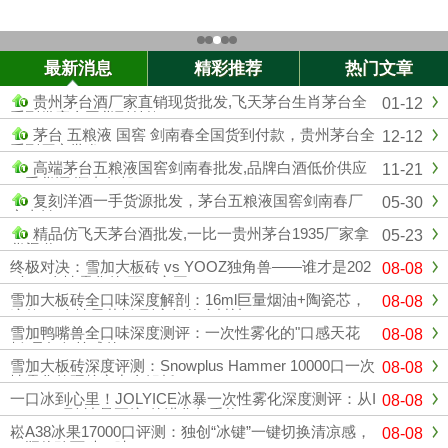
最新消息
精彩推荐
热门文章
贵州茅台酒厂家直销现货批发,飞天茅台生肖茅台全
01-12
系列供应全国货到付款
茅台 五粮液 国窖 剑南春全国货到付款，贵州茅台全
12-12
系列厂家批发
高端茅台五粮液国窖剑南春批发,品牌白酒低价供应
11-21
一手货源 顺丰包邮
复刻洋酒一手货源批发，茅台五粮液国窖剑南春厂
05-30
家直销
精品仿飞天茅台酒批发,一比一贵州茅台1935厂家拿
05-23
货渠道
终极对决：雪加大板砖 vs YOOZ独角兽——谁才是202
08-08
6年一次性雾化的“万口之王”？
雪加大板砖全口味深度解剖：16ml巨量烟油+陶瓷芯，
08-08
这款“一次性天花板”到底凭什么封神？
雪加鸭嘴兽全口味深度测评：一次性雾化的"口感天花
08-08
板"是如何炼成的？
雪加大板砖深度评测：Snowplus Hammer 10000口一次
08-08
性雾化的硬核实力全解析
一口冰到心里！JOLYICE冰暴一次性雾化深度测评：从I
08-08
CEMAX到"冰暴正统"的进化与重构
崧A38冰果17000口评测：独创“冰键”一键切换清凉感，
08-08
一瓶体验两种口味！