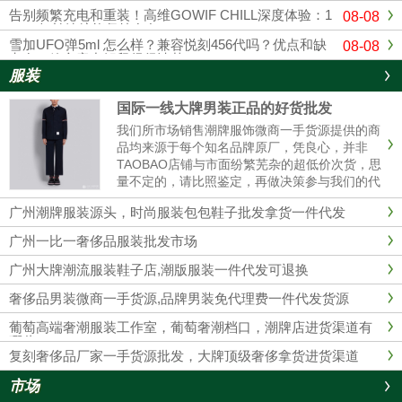
告别频繁充电和重装！高维GOWIF CHILL深度体验：1
08-08
8000超长续航能坚持多久？
雪加UFO弹5ml 怎么样？兼容悦刻456代吗？优点和缺
08-08
点在一篇文章中解释得很清楚
服装
国际一线大牌男装正品的好货批发
我们所市场销售潮牌服饰微商一手货源提供的商
品均来源于每个知名品牌原厂，凭良心，并非
TAOBAO店铺与市面纷繁芜杂的超低价次货，思
量不定的，请比照鉴定，再做决策参与我们的代
理商。 我们的服装不管做工、用材，原产地都是
广州潮牌服装源头，时尚服装包包鞋子批发拿货一件代发
和淘宝店铺的衣服彻底不同的，所以本质没有对
比性，也完全没必要性比较......
广州一比一奢侈品服装批发市场
广州大牌潮流服装鞋子店,潮版服装一件代发可退换
奢侈品男装微商一手货源,品牌男装免代理费一件代发货源
葡萄高端奢潮服装工作室，葡萄奢潮档口，潮牌店进货渠道有
哪些？
复刻奢侈品厂家一手货源批发，大牌顶级奢侈拿货进货渠道
市场