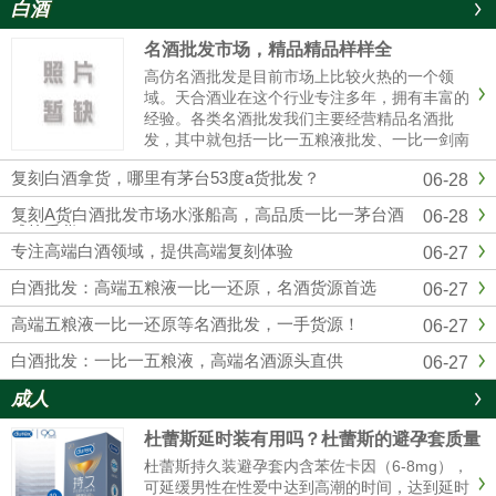
白酒
名酒批发市场，精品精品样样全
高仿名酒批发是目前市场上比较火热的一个领
域。天合酒业在这个行业专注多年，拥有丰富的
经验。各类名酒批发我们主要经营精品名酒批
发，其中就包括一比一五粮液批发、一比一剑南
春批发、一比一国窖1573批发等。这些都是市场
复刻白酒拿货，哪里有茅台53度a货批发？
06-28
上非常受欢迎的产品。对于想要购买五粮液的人
来说，一比一五粮液批发是个......
复刻A货白酒批发市场水涨船高，高品质一比一茅台酒
06-28
成抢手货
专注高端白酒领域，提供高端复刻体验
06-27
白酒批发：高端五粮液一比一还原，名酒货源首选
06-27
高端五粮液一比一还原等名酒批发，一手货源！
06-27
白酒批发：一比一五粮液，高端名酒源头直供
06-27
成人
杜蕾斯延时装有用吗？杜蕾斯的避孕套质量
怎么样啊
杜蕾斯持久装避孕套内含苯佐卡因（6-8mg），
可延缓男性在性爱中达到高潮的时间，达到延时