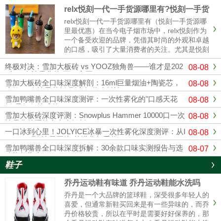
relx悦刻一代一手货源哪里有?悦刻一手货
源哪里最优惠
relx悦刻一代一手货源哪里有（悦刻一手货源哪
里最优惠）在当今电子烟市场中，relx悦刻作为
一个备受欢迎的品牌，凭借其时尚的外观和卓越
的口感，吸引了大量消费者的关注。尤其是悦刻
一代，其独特的设计和多样的口味使其成为许多
终极对决：雪加大板砖 vs YOOZ独角兽——谁才是202
08-08
烟民的首选。随着市场竞争的加剧，寻找可靠的
6年一次性雾化的“万口之王”？
悦刻一手货源变得越来......
雪加大板砖全口味深度解剖：16ml巨量烟油+陶瓷芯，
08-08
这款“一次性天花板”到底凭什么封神？
雪加鸭嘴兽全口味深度测评：一次性雾化的"口感天花
08-08
板"是如何炼成的？
雪加大板砖深度评测：Snowplus Hammer 10000口一次
08-08
性雾化的硬核实力全解析
一口冰到心里！JOLYICE冰暴一次性雾化深度测评：从I
08-08
CEMAX到"冰暴正统"的进化与重构
雪加鸭嘴兽全口味深度拆解：30余款口味实测报告与选
08-07
购终极指南
鞋子
乔丹运动鞋有味道 乔丹运动鞋能水洗吗
乔丹是一个大品牌的篮球鞋，深受很多年轻人的
喜爱，但通常新鞋买回来是有一些异味的，而乔
丹价格较贵，所以在平时是需要好好保养的，那