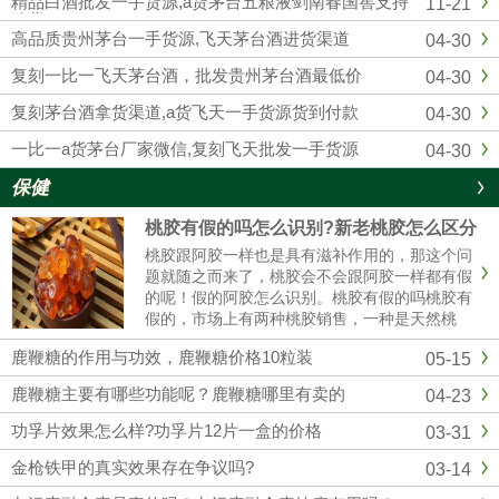
精品白酒批发一手货源,a货茅台五粮液剑南春国窖支持
11-21
供应复刻飞天茅台酒的知名白...
验货
高品质贵州茅台一手货源,飞天茅台酒进货渠道
04-30
复刻一比一飞天茅台酒，批发贵州茅台酒最低价
04-30
复刻茅台酒拿货渠道,a货飞天一手货源货到付款
04-30
一比一a货茅台厂家微信,复刻飞天批发一手货源
04-30
保健
桃胶有假的吗怎么识别?新老桃胶怎么区分
桃胶跟阿胶一样也是具有滋补作用的，那这个问
题就随之而来了，桃胶会不会跟阿胶一样都有假
的呢！假的阿胶怎么识别。桃胶有假的吗桃胶有
假的，市场上有两种桃胶销售，一种是天然桃
胶，还有一种是精加工过的桃胶，而且市场价格
鹿鞭糖的作用与功效，鹿鞭糖价格10粒装
05-15
35元/斤到百元，具体也看桃胶的质量。桃胶假
的怎么辨别（1）看颜色真正的......
鹿鞭糖主要有哪些功能呢？鹿鞭糖哪里有卖的
04-23
功孚片效果怎么样?功孚片12片一盒的价格
03-31
金枪铁甲的真实效果存在争议吗?
03-14