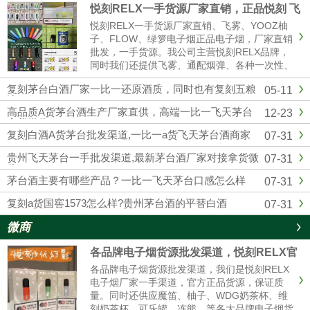
悦刻RELX一手货源厂家直销，正品悦刻 飞
雾 各种一次性 烟弹超多
悦刻RELX一手货源厂家直销、飞雾、YOOZ柚
子、FLOW、绿箩电子烟正品电子烟，厂家直销
批发，一手货源。我公司主营悦刻RELX品牌，
同时我们还提供飞雾、通配烟弹、各种一次性、
冰熊、辣妹等各大品牌电子烟货源批发拿货，网
复刻茅台白酒厂家一比一还原酒质，同时也有复刻五粮
05-11
红同款电子烟一件代发，烟弹品味多，全国供货
液
批发。悦刻一手货源微信：...
高品质A货茅台酒生产厂家直供，高端一比一飞天茅台
12-23
拿货微信
复刻白酒A货茅台批发渠道,一比一a货飞天茅台酒商家
07-31
贵州飞天茅台一手批发渠道,最新茅台酒厂家对接拿货微
07-31
信
茅台酒主要有哪些产品？一比一飞天茅台口感怎么样
07-31
复刻a货国窖1573怎么样?贵州茅台酒的平替白酒
07-31
微商
各品牌电子烟货源批发渠道，悦刻RELX官
方进货拿货一件代发
各品牌电子烟货源批发渠道，我们是悦刻RELX
电子烟厂家一手渠道，官方正品货源，保证质
量。同时还供应魔笛、柚子、WDG奶茶杯、维
刻奶茶杯、可乐罐、冻熊、等各大品牌电子烟货