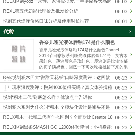
RELX悦刻yooz一次性厂家供应批发,一手供应各大品牌
06-03
烟杆
REXL第五代幻影代理价及批发价分析
06-03
悦刻五代烟弹价格口味分析及使用时长推荐
06-01
代购
香奈儿哑光液体唇釉174是什么颜色
香奈儿哑光液体唇釉174是什么颜色Chanel
2018节日彩妆系列哑光液体唇膏174号，复古浆
果红色，薄涂颜色是玫红色，厚涂则是比较浓郁
的梅子姨妈色，回忆一下每次吃樱桃留下来的果
汁的颜色，就和那个特别相近，秋冬季节重口星
Relx悦刻积木四大“微甜天花板”口味深度测评：这四款
06-23
人的最爱，和纪梵希315有些许的相似。黄皮也
值得一试
是完全可以驾......
十年玩家深度测评：悦刻4000值得买吗？真实体验揭秘
06-23
优劣真相
悦刻“积木二代”到底怎么样？优缺点全告诉你
06-23
悦刻积木系列为什么叫“积木”？模块化设计是噱头还是
06-23
真有用？
RELX积木一代和二代有什么区别？全面对比Creator 18
06-23
000与22000选购指南
RELX悦刻黑条SMASH GO 12000体验评测：小机身能
06-23
否真的扛住一万两千口？