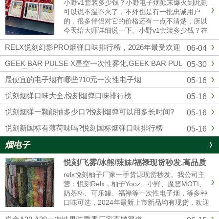
小野v1套装多少钱？小野电子烟颠末爆火到此刻
可以说不温不火了，不外也是有一批忠诚用户
的，很多伴侣对它的价格还有一点不清楚，所以
今天给大师详细说一下。小野v1套装多少钱？在
官方公布的售价来看，小野v1（1主机+3换弹）
RELX悦刻幻影PRO烟弹口味排行榜，2026年最受欢迎
06-04
299元一套，去小野实体店也是这个价格。微商
口味评测
的话可能便宜一点，......
GEEK BAR PULSE X星空一次性雾化,GEEK BAR PUL
05-30
SE X星空多少钱
最便宜的电子烟有哪些?10元一次性电子烟
05-16
悦刻烟弹口味大全,悦刻烟弹口味排行榜
05-16
悦刻烟弹一颗能抽多少口?悦刻烟弹可以用多长时间?
05-16
悦刻新国标有薄荷味吗?悦刻国标烟弹口味排行榜
05-16
烟电子
悦刻/飞雾/冰熊/辣妹/福禄现货秒发,高品质
电子烟厂家拿货 售后无忧
relx悦刻柚子厂家一手货源现货秒发。我公司主
营：悦刻Relx，柚子Yooz、小野、魔笛MOTI、
奶茶杯、可乐罐、福禄等一次性电子烟，等多种
口味可选，2024年最新上市新品均有现货，欢迎
咨询我们报价。品牌电子烟代理拿货批发，悦刻