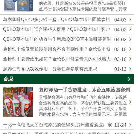
的效果。杜蕾斯持久装是获得国家Yao品监督打
点局批准的含固体苯佐卡因的延时避孕套，其苯
佐卡因浓度符合美国FDA保举浓度以及欧洲CE
草本咖啡QBKO多少钱一盒，QBKO草本咖啡固体饮料
04-03
标准，用起来更安心。固态苯佐卡因在有效较低
真的有效吗
敏感度的同时不存在外漏隐患，不用担心伴侣的
QBKO草本咖啡适合哪些人群用？QBKO草本咖啡客户
04-02
快感应感染到影响。杜蕾...
评价反馈
QBKO草本咖啡的功效与作用,喝QBKO草本咖啡能延时
04-02
多久
金枪铁甲修复膏长期使用会不会有副作用？金枪铁甲修
03-16
复膏使用方便吗？
金枪铁甲复膏效果如何？金枪铁甲修复膏真的可以增大
03-16
吗？
源养仁海参肽功效作用，源养仁海参肽有效果吗
01-13
食品
复刻洋酒一手货源批发，茅台五粮液国窖剑
南春厂家直销
贵州茅台酒有自身品牌和价值的稀缺性，使得茅
台酒具有更高的品质。茅台的稀缺性主要表现在
其原料和生产工艺上。茅台产于贵州遵义，酿造
用的水是赤水河，含有大量的微量元素。高粱属
糯高粱，其曲独特，不易传诵。生产工艺复杂，
一比一高端飞天茅台纯原品质值得买,贵州酱香酒业厂家
11-24
茅台酒要五年后才能卖。这使得茅台酒口感醇厚
直销
纯正。精品茅台五粮液一手货源批发我们是专业