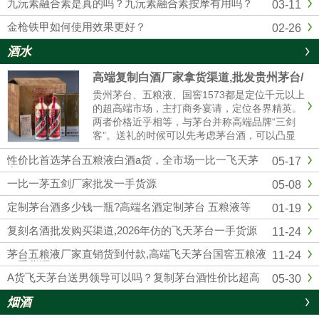
九沅素融合素是真的吗？九沅素融合素按摩有用吗？
03-11
金枪铁甲如何使用效果更好？
02-26
酒水
高端复制白酒厂家拿货渠道,批发贵州茅台/
五粮液/剑南春/国窖1573
贵州茅台、五粮液、国窖1573都是定位千元以上
的超高端市场，主打商务宴请，定位各界精英。
两者价格近乎相等，与茅台并称高端品牌“三剑
客”。送礼的时候可以先考虑茅台酒，可以凸显
我们的诚意；如果资金实力较弱，首选五粮液和
性价比首选茅台五粮液白酒a货，全市场一比一飞天茅
05-17
国窖1573，性价比相对较高的。然后联系我们厂
台
家订购，我们也是一手货源渠道，价格可以说是
一比一茅五剑厂家批发一手货源
05-08
市场最低。
定制茅台酒多少钱一瓶?高端名酒定制茅台 五粮液等
01-19
复刻名酒批发购买渠道,2026年仿的飞天茅台一手货源
11-24
茅台五粮液厂家直销货到付款,高端飞天茅台国窖五粮液
11-24
一手货源
A货飞天茅台送男领导可以吗？复制茅台酒性价比超高
05-30
烟酒