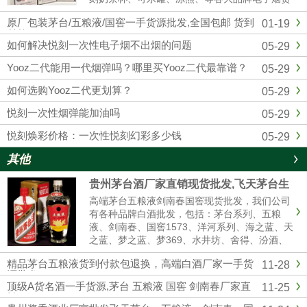
源批发拿货，我们是悦刻RELX官方一手供应
原厂包装茅台/五粮液/国窖一手货源批发,全国包邮 货到
01-19
商，和全国各大实体店建立了紧密的合作关系，
付款
确保产品从生产到销售环节...
如何解决悦刻一次性电子烟不出烟的问题
05-29
Yooz二代能用一代烟弹吗？哪里买Yooz二代最靠谱？
05-29
如何选购Yooz二代更划算？
05-29
悦刻一次性烟弹能加油吗
05-29
悦刻焕彩价格：一次性悦刻幻彩多少钱
05-29
其他
贵州茅台酒厂家直销现货批发,飞天茅台生
肖茅台全系列供应全国货到付款
高端茅台五粮液剑南春国窖现货批发，我们公司
有各种品牌白酒批发，包括：茅台系列、五粮
液、剑南春、国窖1573、洋河系列、海之蓝、天
之蓝、梦之蓝、梦369、水井坊、舍得、汾酒、
青红花郎等名酒，有高中低档白酒供你选择，我
精品茅台五粮液货到付款包退换，高端白酒厂家一手货
11-28
们是白酒厂家一手货源渠道批发，价格美丽，诚
源批发
信经营,做工精细，口感纯正，合作共赢。名酒厂
顶级A货名酒一手货源,茅台 五粮液 国窖 剑南春厂家直
11-25
家...
销