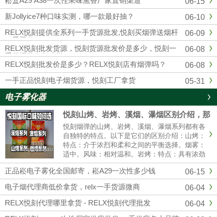
崧盒A29 A38一次性果味熏香厂家直销渠道
06-15
四五代杆蛋，另外各大品牌，通配，一次性均
有，品质市面上顶级的，可以代发，零售，批
新Jollyice7种口味实测，哪一款最好抽？
06-10
发，全国包邮...
RELX悦刻提供全系列一手货源批发,悦刻买烟弹送烟杆
06-09
一手渠道
RELX悦刻批发货源，悦刻货源批发价是多少，悦刻一
06-08
手货源批发怎么样？
RELX悦刻批发价是多少？RELX悦刻店有烟弹吗？
06-08
一手正品悦刻电子烟货源，悦刻工厂拿货
05-31
电子雾化器
悦刻山烤、岩烤、溪烟、瀑烟区别介绍，那
个口感好?
悦刻烟弹的山烤、岩烤、溪烟、瀑烟系列都有各
自独特的特点。以下是它们的区别介绍：山烤：
特点：介于浓烈和柔和之间的平衡选择。烟雾：
适中。风味：相对温和。岩烤：特点：具有浓劲
的中式风味。烟雾：可能会有更大的烟雾。体
正品崧电子雾化全国邮寄，崧A29一次性多少钱
06-15
验：强烈的一氧化碳满足感。溪烟：特点：提供
清爽的清香体验。烟雾：较薄。体......
电子烟代理商低价拿货，relx一手货源微商
06-04
RELX悦刻代理哪里拿货 - RELX悦刻代理批发
06-04