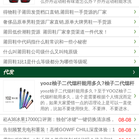
么乔丹运动鞋有味道怎么办？乔丹运动鞋能水洗
吗？乔丹运动鞋有味道1、最简单的办法在鞋里
得物鞋子莆田发货档口直销,莆田鞋一手货源的厂家
放上橘子皮。2、用棉花沾些酒精塞入球鞋里，
这样经过一夜以后，棉花已经乾......
奢侈品原单男鞋货源厂家直销,原单大牌男鞋一手货源
莆田低价潮鞋货源 莆田鞋厂家拿货渠道一件代发！
莆田鞋中代码指什么鞋常识和一些小秘密
什么叫莆田鞋公司级什么又叫纯原级
莆田鞋1比1是什么等级都分为哪些等级呢
代发
yooz柚子二代烟杆能用多久?柚子二代烟杆
寿命
yooz柚子二代烟杆能用多久？至于YOOZ柚子二
代烟杆能用多久，这个是需要根据个人情况而定
的，如果大家爱惜一点的话理论上是可以一直使
用的，比如不要使用快充、不要摔、不要进水、
定期清理冷凝液、这样可以使你的烟杆寿命更
崧A38冰果17000口评测：独创“冰键”一键切换清凉感，
08-08
长，使用的时间更久。与其它电子烟产品相比，
一瓶体验两种口味！
柚子电子烟设计灵活，充电方式更简单。只需插
告别频繁充电和重装！高维GOWIF CHILL深度体验：1
08-08
入充电电源，确保电子烟...
8000超长续航能坚持多久？