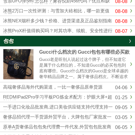
雪加UFO弹5ml 怎么样？兼容悦刻456代吗？优点和缺
08-08
点在一篇文章中解释得很清楚
冰熊2万口一次性评测：与雪加大砖相比，哪一款更值
08-08
得买？
冰熊NEX烟杆多少钱？价格、进货渠道及正品鉴别指南
08-08
冰熊ProX杆值得购买吗？对其功率、续航、安全性进行
08-07
详细评估
包包
Gucci什么档次的 Gucci包包有哪些必买款
Gucci老是听别人说起过这个牌子，但不知道它
是属于什么档位的，不知道Gucci的必买包包到
底有哪些。Gucci什么档次的Gucci是全球卓越的
奢华精品品牌之一。属于奢侈品档次。不断追求
革新与卓越，以独有的现代视野重新演绎与影响
高端奢侈品海外代购渠道，一比一奢侈品原单货源
04-06
时尚演进。古驰在创作总监亚力山卓·米开理全
新视角的引......
REDMIPad2Pro学习平板PG炼金术配方：护眼大屏+超
01-25
长续航
一手进口化妆品批发商,进口美妆供应链支持代理支持一
09-05
件代发
奢侈品招代理一手货源外贸平台，大牌包包厂家批发一
03-05
件代发
原单A货奢侈品包包免代理费一件代发,外贸包包批发商
06-05
家货源