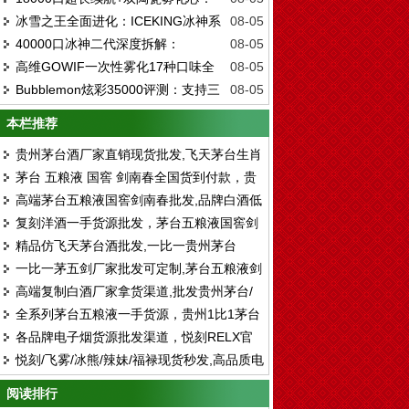
种口味深度测评与选购指南
冰雪之王全面进化：ICEKING冰神系
08-05
GOWIF高维18000一次性雾化凭什么成为
40000口冰神二代深度拆解：
08-05
列口味深度全解
2026年热门之选
高维GOWIF一次性雾化17种口味全
08-05
ELFBAR ICE KING凭什么成为2026年一次
Bubblemon炫彩35000评测：支持三
08-05
测评：哪款才是真正的口感王者？
性雾化的终局答案？
重口味切换的彩屏一次性
本栏推荐
贵州茅台酒厂家直销现货批发,飞天茅台生肖
茅台 五粮液 国窖 剑南春全国货到付款，贵
茅台全系列供应全国货到付款
高端茅台五粮液国窖剑南春批发,品牌白酒低
州茅台全系列厂家批发
复刻洋酒一手货源批发，茅台五粮液国窖剑
价供应 一手货源 顺丰包邮
精品仿飞天茅台酒批发,一比一贵州茅台
南春厂家直销
一比一茅五剑厂家批发可定制,茅台五粮液剑
1935厂家拿货渠道
高端复制白酒厂家拿货渠道,批发贵州茅台/
南春国窖一手货源
全系列茅台五粮液一手货源，贵州1比1茅台
五粮液/剑南春/国窖1573
各品牌电子烟货源批发渠道，悦刻RELX官
酒批发厂家货源
悦刻/飞雾/冰熊/辣妹/福禄现货秒发,高品质电
方进货拿货一件代发
子烟厂家拿货 售后无忧
阅读排行