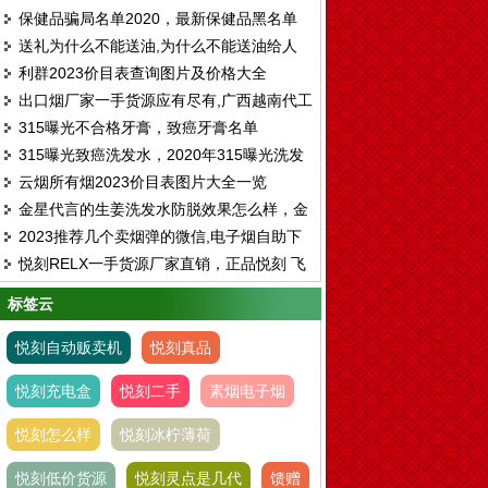
保健品骗局名单2020，最新保健品黑名单
送礼为什么不能送油,为什么不能送油给人
利群2023价目表查询图片及价格大全
出口烟厂家一手货源应有尽有,广西越南代工
315曝光不合格牙膏，致癌牙膏名单
烟仓库免税烟一手
315曝光致癌洗发水，2020年315曝光洗发
云烟所有烟2023价目表图片大全一览
水名单
金星代言的生姜洗发水防脱效果怎么样，金
2023推荐几个卖烟弹的微信,电子烟自助下
星代言的博滴洗发水真的有用吗
悦刻RELX一手货源厂家直销，正品悦刻 飞
单平台
雾 各种一次性 烟弹超多
标签云
悦刻自动贩卖机
悦刻真品
悦刻充电盒
悦刻二手
素烟电子烟
悦刻怎么样
悦刻冰柠薄荷
悦刻低价货源
悦刻灵点是几代
馈赠