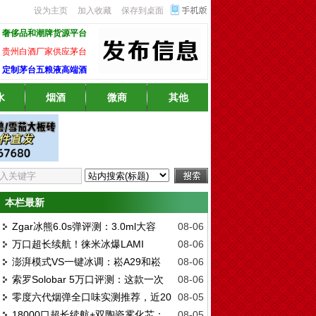
设为主页
加入收藏
保存到桌面
奢侈品和潮牌货源平台
贵州白酒厂家供应茅台
定制茅台五粮液高端酒
水
烟酒
微商
其他
本栏最新
Zgar冰熊6.0s弹评测：3.0ml大容
08-06
万口超长续航！徕米冰爆LAMI
08-06
量，悦刻全系通用，真的香吗？
澎湃模式VS一键冰调：崧A29和崧
08-06
TURBO实测：模式冰感有多强？
索罗Solobar 5万口评测：这款一次
08-06
A38的终极对决，谁是黑科技之王？
零度六代烟弹全口味实测推荐，近20
08-05
性值得调整甜度和冰度吗？
18000口超长续航+双陶瓷雾化芯：
08-05