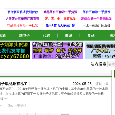
茅台酒五粮液货到付款
精品茅台五粮液一手货源
茅台五粮液一手批发
A货茅台五粮液厂家直营
茅、五、剑、国窖批发
高端白酒一手货源批发
精品高端白酒一手批发
贵州A货飞天茅台厂家
一比一白酒厂家直批
名酒
烟电子
代购
白酒
食品
酒
电子烟,这厢有礼了！
2024-05-28
评论：0
都不会陌生，2018年已经有一批市场上热门的小烟，其中Suorin品牌的一款水滴
计，在市场上真的征服了一大批电子烟玩家，至今依然是很多人宠爱的一款机
文>>
rin
Suorin电子烟