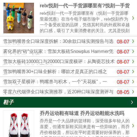
relx悦刻一代一手货源哪里有?悦刻一手货
源哪里最优惠
relx悦刻一代一手货源哪里有（悦刻一手货源哪
里最优惠）在当今电子烟市场中，relx悦刻作为
一个备受欢迎的品牌，凭借其时尚的外观和卓越
的口感，吸引了大量消费者的关注。尤其是悦刻
一代，其独特的设计和多样的口味使其成为许多
雪加鸭嘴兽全口味深度拆解：30余款口味实测报告与选
08-07
烟民的首选。随着市场竞争的加剧，寻找可靠的
购终极指南
悦刻一手货源变得越来......
雾化界的“砖”业玩家：雪加大板砖Snowplus Hammer凭
08-07
什么成为万口之王？
雪加大板砖10000口与20000口深度横评：从陶瓷芯技术
08-07
到大容量时代的全面进化
雪加鸭嘴兽30+口味全解析：哪款才是真正的口感之
08-07
王？
雪加双子星横评：鸭嘴兽与积木，一个"天花板"，一
08-07
个"大玩家"
零度六代烟弹全口味实测推荐，近20种口味深度测评与
08-05
选购指南
鞋子
乔丹运动鞋有味道 乔丹运动鞋能水洗吗
乔丹是一个大品牌的篮球鞋，深受很多年轻人的
喜爱，但通常新鞋买回来是有一些异味的，而乔
丹价格较贵，所以在平时是需要好好保养的，那