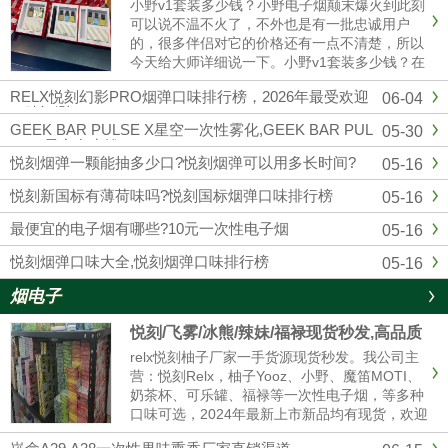
小野v1套装多少钱？小野电子烟颠末爆火到此刻
可以说不温不火了，不外也是有一批忠诚用户
的，很多伴侣对它的价格还有一点不清楚，所以
今天给大师详细说一下。小野v1套装多少钱？在
官方公布的售价来看，小野v1（1主机+3换弹）
RELX悦刻幻影PRO烟弹口味排行榜，2026年最受欢迎
06-04
299元一套，去小野实体店也是这个价格。微商
口味评测
的话可能便宜一点，......
GEEK BAR PULSE X星空一次性雾化,GEEK BAR PUL
05-30
SE X星空多少钱
悦刻烟弹一颗能抽多少口?悦刻烟弹可以用多长时间?
05-16
悦刻新国标有薄荷味吗?悦刻国标烟弹口味排行榜
05-16
最便宜的电子烟有哪些?10元一次性电子烟
05-16
悦刻烟弹口味大全,悦刻烟弹口味排行榜
05-16
烟电子
悦刻/飞雾/冰熊/辣妹/福禄现货秒发,高品质
电子烟厂家拿货 售后无忧
relx悦刻柚子厂家一手货源现货秒发。我公司主
营：悦刻Relx，柚子Yooz、小野、魔笛MOTI、
奶茶杯、可乐罐、福禄等一次性电子烟，等多种
口味可选，2024年最新上市新品均有现货，欢迎
咨询我们报价。品牌电子烟代理拿货批发，悦刻