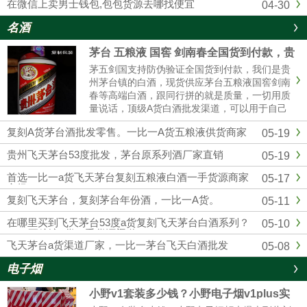
在微信上卖男士钱包,包包货源去哪找便宜
04-30
名酒
茅台 五粮液 国窖 剑南春全国货到付款，贵
州茅台全系列厂家批发
茅五剑国支持防伪验证全国货到付款，我们是贵
州茅台镇的白酒，现货供应茅台五粮液国窖剑南
春等高端白酒，跟同行拼的就是质量，一切用质
量说话，顶级A货白酒批发渠道，可以用于自己
收藏，可以用来送礼，可以用于请客宴请，可以
复刻A货茅台酒批发零售。一比一A货五粮液供货商家
05-19
用于自饮，可以用来转卖，欢迎实体店和电商带
货的老板合作，找白酒批发渠道，一定要选择靠
贵州飞天茅台53度批发，茅台原系列酒厂家直销
05-19
谱的厂 家，选择我们贵州酱香酒业，绝对可靠。
首选一比一a货飞天茅台复刻五粮液白酒一手货源商家
05-17
市场
复刻飞天茅台，复刻茅台年份酒，一比一A货。
05-11
在哪里买到飞天茅台53度a货复刻飞天茅台白酒系列？
05-10
1：1五粮液a货一手货源渠道
飞天茅台a货渠道厂家，一比一茅台飞天白酒批发
05-08
电子烟
小野v1套装多少钱？小野电子烟v1plus实
体店售价