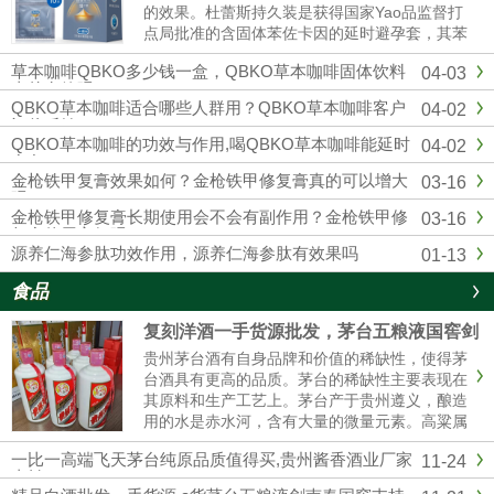
的效果。杜蕾斯持久装是获得国家Yao品监督打
点局批准的含固体苯佐卡因的延时避孕套，其苯
佐卡因浓度符合美国FDA保举浓度以及欧洲CE
草本咖啡QBKO多少钱一盒，QBKO草本咖啡固体饮料
04-03
标准，用起来更安心。固态苯佐卡因在有效较低
真的有效吗
敏感度的同时不存在外漏隐患，不用担心伴侣的
QBKO草本咖啡适合哪些人群用？QBKO草本咖啡客户
04-02
快感应感染到影响。杜蕾...
评价反馈
QBKO草本咖啡的功效与作用,喝QBKO草本咖啡能延时
04-02
多久
金枪铁甲复膏效果如何？金枪铁甲修复膏真的可以增大
03-16
吗？
金枪铁甲修复膏长期使用会不会有副作用？金枪铁甲修
03-16
复膏使用方便吗？
源养仁海参肽功效作用，源养仁海参肽有效果吗
01-13
食品
复刻洋酒一手货源批发，茅台五粮液国窖剑
南春厂家直销
贵州茅台酒有自身品牌和价值的稀缺性，使得茅
台酒具有更高的品质。茅台的稀缺性主要表现在
其原料和生产工艺上。茅台产于贵州遵义，酿造
用的水是赤水河，含有大量的微量元素。高粱属
糯高粱，其曲独特，不易传诵。生产工艺复杂，
一比一高端飞天茅台纯原品质值得买,贵州酱香酒业厂家
11-24
茅台酒要五年后才能卖。这使得茅台酒口感醇厚
直销
纯正。精品茅台五粮液一手货源批发我们是专业