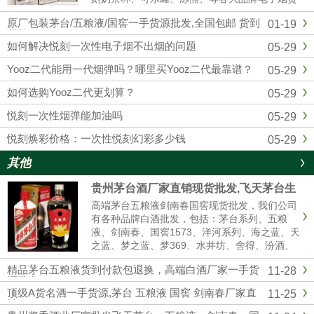
源批发拿货，我们是悦刻RELX官方一手供应
原厂包装茅台/五粮液/国窖一手货源批发,全国包邮 货到
01-19
商，和全国各大实体店建立了紧密的合作关系，
付款
确保产品从生产到销售环节...
如何解决悦刻一次性电子烟不出烟的问题
05-29
Yooz二代能用一代烟弹吗？哪里买Yooz二代最靠谱？
05-29
如何选购Yooz二代更划算？
05-29
悦刻一次性烟弹能加油吗
05-29
悦刻焕彩价格：一次性悦刻幻彩多少钱
05-29
其他
贵州茅台酒厂家直销现货批发,飞天茅台生
肖茅台全系列供应全国货到付款
高端茅台五粮液剑南春国窖现货批发，我们公司
有各种品牌白酒批发，包括：茅台系列、五粮
液、剑南春、国窖1573、洋河系列、海之蓝、天
之蓝、梦之蓝、梦369、水井坊、舍得、汾酒、
青红花郎等名酒，有高中低档白酒供你选择，我
精品茅台五粮液货到付款包退换，高端白酒厂家一手货
11-28
们是白酒厂家一手货源渠道批发，价格美丽，诚
源批发
信经营,做工精细，口感纯正，合作共赢。名酒厂
顶级A货名酒一手货源,茅台 五粮液 国窖 剑南春厂家直
11-25
家...
销