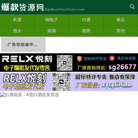
名酒
烟电子
白酒
食品
酒水
烟酒
微商
其他