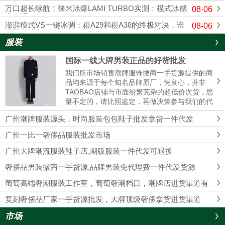
万口超长续航！徕米冰爆LAMI TURBO实测：模式冰感
08-06
有多强？
澎湃模式VS一键冰调：崧A29和崧A38的终极对决，谁
08-06
是黑科技之王？
服装
国际一线大牌男装正品的好货批发
我们所市场销售潮牌服饰微商一手货源提供的商
品均来源于每个知名品牌原厂，凭良心，并非
TAOBAO店铺与市面纷繁芜杂的超低价次货，思
量不定的，请比照鉴定，再做决策参与我们的代
理商。 我们的服装不管做工、用材，原产地都是
广州潮牌服装源头，时尚服装包包鞋子批发拿货一件代发
和淘宝店铺的衣服彻底不同的，所以本质没有对
比性，也完全没必要性比较......
广州一比一奢侈品服装批发市场
广州大牌潮流服装鞋子店,潮版服装一件代发可退换
奢侈品男装微商一手货源,品牌男装免代理费一件代发货源
葡萄高端奢潮服装工作室，葡萄奢潮档口，潮牌店进货渠道有
哪些？
复刻奢侈品厂家一手货源批发，大牌顶级奢侈拿货进货渠道
市场