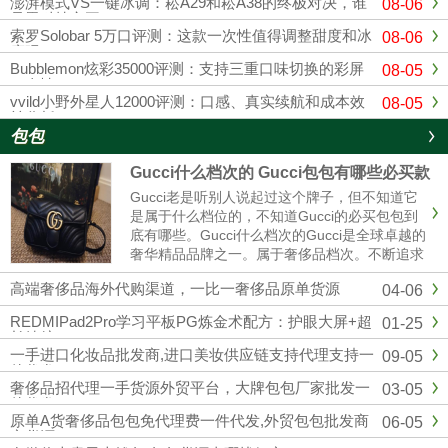
澎湃模式VS一键冰调：崧A29和崧A38的终极对决，谁
08-06
是黑科技之王？
索罗Solobar 5万口评测：这款一次性值得调整甜度和冰
08-06
度吗？
Bubblemon炫彩35000评测：支持三重口味切换的彩屏
08-05
一次性
vvild小野外星人12000评测：口感、真实续航和成本效
08-05
益分析
包包
Gucci什么档次的 Gucci包包有哪些必买款
Gucci老是听别人说起过这个牌子，但不知道它
是属于什么档位的，不知道Gucci的必买包包到
底有哪些。Gucci什么档次的Gucci是全球卓越的
奢华精品品牌之一。属于奢侈品档次。不断追求
革新与卓越，以独有的现代视野重新演绎与影响
高端奢侈品海外代购渠道，一比一奢侈品原单货源
04-06
时尚演进。古驰在创作总监亚力山卓·米开理全
新视角的引......
REDMIPad2Pro学习平板PG炼金术配方：护眼大屏+超
01-25
长续航
一手进口化妆品批发商,进口美妆供应链支持代理支持一
09-05
件代发
奢侈品招代理一手货源外贸平台，大牌包包厂家批发一
03-05
件代发
原单A货奢侈品包包免代理费一件代发,外贸包包批发商
06-05
家货源