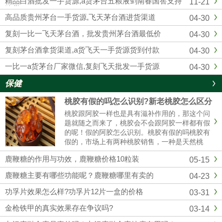
精品白酒批发一手货源,a货茅台五粮液剑南春国窖支持
11-21
供应复刻飞天茅台酒的知名白...
验货
高品质贵州茅台一手货源,飞天茅台酒进货渠道
04-30
复刻一比一飞天茅台酒，批发贵州茅台酒最低价
04-30
复刻茅台酒拿货渠道,a货飞天一手货源货到付款
04-30
一比一a货茅台厂家微信,复刻飞天批发一手货源
04-30
保健
桃胶有假的吗怎么识别?新老桃胶怎么区分
桃胶跟阿胶一样也是具有滋补作用的，那这个问
题就随之而来了，桃胶会不会跟阿胶一样都有假
的呢！假的阿胶怎么识别。桃胶有假的吗桃胶有
假的，市场上有两种桃胶销售，一种是天然桃
胶，还有一种是精加工过的桃胶，而且市场价格
鹿鞭糖的作用与功效，鹿鞭糖价格10粒装
05-15
35元/斤到百元，具体也看桃胶的质量。桃胶假
的怎么辨别（1）看颜色真正的......
鹿鞭糖主要有哪些功能呢？鹿鞭糖哪里有卖的
04-23
功孚片效果怎么样?功孚片12片一盒的价格
03-31
金枪铁甲的真实效果存在争议吗?
03-14