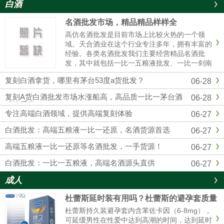
白酒
名酒批发市场，精品精品样样全
高仿名酒批发是目前市场上比较火热的一个领
域。天合酒业在这个行业专注多年，拥有丰富的
经验。各类名酒批发我们主要经营精品名酒批
发，其中就包括一比一五粮液批发、一比一剑南
春批发、一比一国窖1573批发等。这些都是市场
复刻白酒拿货，哪里有茅台53度a货批发？
06-28
上非常受欢迎的产品。对于想要购买五粮液的人
来说，一比一五粮液批发是个......
复刻A货白酒批发市场水涨船高，高品质一比一茅台酒
06-28
成抢手货
专注高端白酒领域，提供高端复刻体验
06-27
白酒批发：高端五粮液一比一还原，名酒货源首选
06-27
高端五粮液一比一还原等名酒批发，一手货源！
06-27
白酒批发：一比一五粮液，高端名酒源头直供
06-27
成人
杜蕾斯延时装有用吗？杜蕾斯的避孕套质量
怎么样啊
杜蕾斯持久装避孕套内含苯佐卡因（6-8mg），
可延缓男性在性爱中达到高潮的时间，达到延时