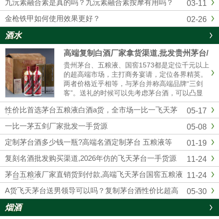
九沅素融合素是真的吗？九沅素融合素按摩有用吗？
03-11
金枪铁甲如何使用效果更好？
02-26
酒水
高端复制白酒厂家拿货渠道,批发贵州茅台/
五粮液/剑南春/国窖1573
贵州茅台、五粮液、国窖1573都是定位千元以上
的超高端市场，主打商务宴请，定位各界精英。
两者价格近乎相等，与茅台并称高端品牌“三剑
客”。送礼的时候可以先考虑茅台酒，可以凸显
我们的诚意；如果资金实力较弱，首选五粮液和
性价比首选茅台五粮液白酒a货，全市场一比一飞天茅
05-17
国窖1573，性价比相对较高的。然后联系我们厂
台
家订购，我们也是一手货源渠道，价格可以说是
一比一茅五剑厂家批发一手货源
05-08
市场最低。
定制茅台酒多少钱一瓶?高端名酒定制茅台 五粮液等
01-19
复刻名酒批发购买渠道,2026年仿的飞天茅台一手货源
11-24
茅台五粮液厂家直销货到付款,高端飞天茅台国窖五粮液
11-24
一手货源
A货飞天茅台送男领导可以吗？复制茅台酒性价比超高
05-30
烟酒