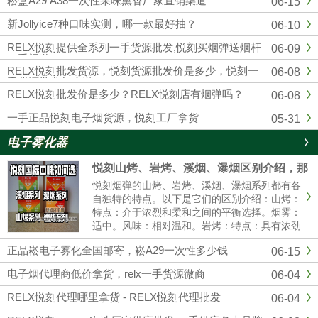
崧盒A29 A38一次性果味熏香厂家直销渠道
06-15
四五代杆蛋，另外各大品牌，通配，一次性均
有，品质市面上顶级的，可以代发，零售，批
新Jollyice7种口味实测，哪一款最好抽？
06-10
发，全国包邮...
RELX悦刻提供全系列一手货源批发,悦刻买烟弹送烟杆
06-09
一手渠道
RELX悦刻批发货源，悦刻货源批发价是多少，悦刻一
06-08
手货源批发怎么样？
RELX悦刻批发价是多少？RELX悦刻店有烟弹吗？
06-08
一手正品悦刻电子烟货源，悦刻工厂拿货
05-31
电子雾化器
悦刻山烤、岩烤、溪烟、瀑烟区别介绍，那
个口感好?
悦刻烟弹的山烤、岩烤、溪烟、瀑烟系列都有各
自独特的特点。以下是它们的区别介绍：山烤：
特点：介于浓烈和柔和之间的平衡选择。烟雾：
适中。风味：相对温和。岩烤：特点：具有浓劲
的中式风味。烟雾：可能会有更大的烟雾。体
正品崧电子雾化全国邮寄，崧A29一次性多少钱
06-15
验：强烈的一氧化碳满足感。溪烟：特点：提供
清爽的清香体验。烟雾：较薄。体......
电子烟代理商低价拿货，relx一手货源微商
06-04
RELX悦刻代理哪里拿货 - RELX悦刻代理批发
06-04