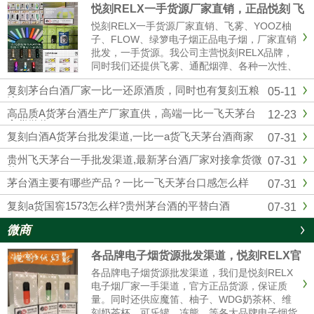
悦刻RELX一手货源厂家直销，正品悦刻 飞
雾 各种一次性 烟弹超多
悦刻RELX一手货源厂家直销、飞雾、YOOZ柚
子、FLOW、绿箩电子烟正品电子烟，厂家直销
批发，一手货源。我公司主营悦刻RELX品牌，
同时我们还提供飞雾、通配烟弹、各种一次性、
冰熊、辣妹等各大品牌电子烟货源批发拿货，网
复刻茅台白酒厂家一比一还原酒质，同时也有复刻五粮
05-11
红同款电子烟一件代发，烟弹品味多，全国供货
液
批发。悦刻一手货源微信：...
高品质A货茅台酒生产厂家直供，高端一比一飞天茅台
12-23
拿货微信
复刻白酒A货茅台批发渠道,一比一a货飞天茅台酒商家
07-31
贵州飞天茅台一手批发渠道,最新茅台酒厂家对接拿货微
07-31
信
茅台酒主要有哪些产品？一比一飞天茅台口感怎么样
07-31
复刻a货国窖1573怎么样?贵州茅台酒的平替白酒
07-31
微商
各品牌电子烟货源批发渠道，悦刻RELX官
方进货拿货一件代发
各品牌电子烟货源批发渠道，我们是悦刻RELX
电子烟厂家一手渠道，官方正品货源，保证质
量。同时还供应魔笛、柚子、WDG奶茶杯、维
刻奶茶杯、可乐罐、冻熊、等各大品牌电子烟货