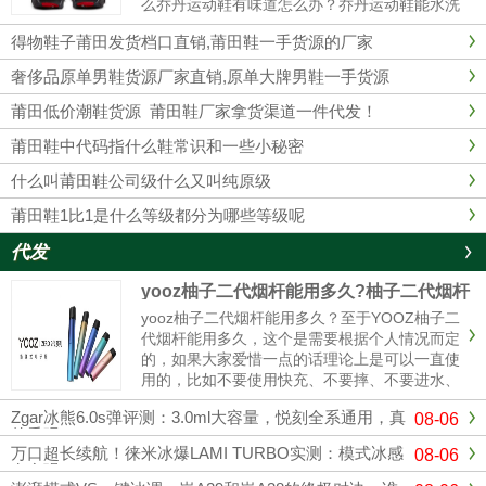
么乔丹运动鞋有味道怎么办？乔丹运动鞋能水洗
吗？乔丹运动鞋有味道1、最简单的办法在鞋里
得物鞋子莆田发货档口直销,莆田鞋一手货源的厂家
放上橘子皮。2、用棉花沾些酒精塞入球鞋里，
这样经过一夜以后，棉花已经乾......
奢侈品原单男鞋货源厂家直销,原单大牌男鞋一手货源
莆田低价潮鞋货源 莆田鞋厂家拿货渠道一件代发！
莆田鞋中代码指什么鞋常识和一些小秘密
什么叫莆田鞋公司级什么又叫纯原级
莆田鞋1比1是什么等级都分为哪些等级呢
代发
yooz柚子二代烟杆能用多久?柚子二代烟杆
寿命
yooz柚子二代烟杆能用多久？至于YOOZ柚子二
代烟杆能用多久，这个是需要根据个人情况而定
的，如果大家爱惜一点的话理论上是可以一直使
用的，比如不要使用快充、不要摔、不要进水、
定期清理冷凝液、这样可以使你的烟杆寿命更
Zgar冰熊6.0s弹评测：3.0ml大容量，悦刻全系通用，真
08-06
长，使用的时间更久。与其它电子烟产品相比，
的香吗？
柚子电子烟设计灵活，充电方式更简单。只需插
万口超长续航！徕米冰爆LAMI TURBO实测：模式冰感
08-06
入充电电源，确保电子烟...
有多强？