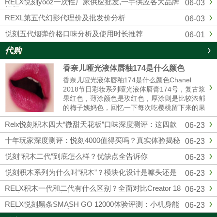
RELX悦刻yooz一次性厂家供应批发,一手供应各大品牌
06-03
烟杆
REXL第五代幻影代理价及批发价分析
06-03
悦刻五代烟弹价格口味分析及使用时长推荐
06-01
代购
香奈儿哑光液体唇釉174是什么颜色
香奈儿哑光液体唇釉174是什么颜色Chanel
2018节日彩妆系列哑光液体唇膏174号，复古浆
果红色，薄涂颜色是玫红色，厚涂则是比较浓郁
的梅子姨妈色，回忆一下每次吃樱桃留下来的果
汁的颜色，就和那个特别相近，秋冬季节重口星
Relx悦刻积木四大“微甜天花板”口味深度测评：这四款
06-23
人的最爱，和纪梵希315有些许的相似。黄皮也
值得一试
是完全可以驾......
十年玩家深度测评：悦刻4000值得买吗？真实体验揭秘
06-23
优劣真相
悦刻“积木二代”到底怎么样？优缺点全告诉你
06-23
悦刻积木系列为什么叫“积木”？模块化设计是噱头还是
06-23
真有用？
RELX积木一代和二代有什么区别？全面对比Creator 18
06-23
000与22000选购指南
RELX悦刻黑条SMASH GO 12000体验评测：小机身能
06-23
否真的扛住一万两千口？