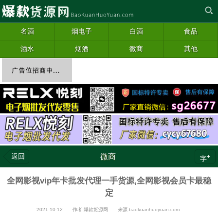
名酒
烟电子
白酒
食品
酒水
烟酒
微商
其他
返回
微商
+
字
全网影视vip年卡批发代理一手货源,全网影视会员卡最稳
定
2021-10-12 作者:爆款货源网 来源:baokuanhuoyuan.com