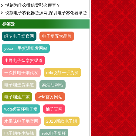
悦刻为什么微信卖那么便宜？
网
悦刻电子雾化器货源网,深圳电子雾化器拿货
平台
标签云
绿萝电子烟官网
电子烟五大品牌
yooz一手货源批发网站
小野电子烟拿货渠道
一次性电子烟代发
relx悦刻一手货源
电子烟进货渠道
卖烟油网站
电子烟油厂家
wdg官方网站
wdg奶茶杯电子烟
柚子官网
水果味电子烟官网
2023新款电子烟
电子烟多少块钱
relx电子烟杆