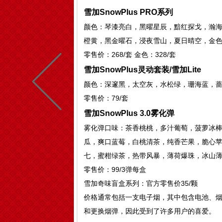
雪加SnowPlus PRO系列
颜色：琴漆亮白，黑曜星辰，黯红探戈，瀚
橙黄，黑金曜石，浸夜雪山，夏日晴空，金
零售价：268/套 金色：328/套
雪加SnowPlus灵动套装/雪加Lite
颜色：深邃黑，太空灰，水松绿，珊海蓝，
零售价：79/套
雪加SnowPlus 3.0雾化弹
雾化弹口味：茶香桃桃，多汁葡萄，菠萝冰
瓜，爽口蓝莓，白桃清茶，纯香芒果，脆心
七，蜜柑绿茶，热带风暴，薄荷爆珠，冰山
零售价：99/3弹每盒
雪加奇味盲盒系列：官方零售价35/颗
价格通常包括一支电子烟，其中包含电池、
和更换烟弹，因此受到了许多用户的喜爱。