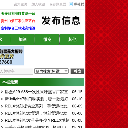
设为主页
加入收藏
保存到桌面
奢侈品和潮牌货源平台
贵州白酒厂家供应茅台
定制茅台五粮液高端酒
水
烟酒
微商
其他
本栏最新
崧盒A29 A38一次性果味熏香厂家直
06-15
新Jollyice7种口味实测，哪一款最好
06-10
销渠道
RELX悦刻提供全系列一手货源批发,
06-09
抽？
RELX悦刻批发货源，悦刻货源批发
06-08
悦刻买烟弹送烟杆一手渠道
RELX悦刻批发价是多少？RELX悦刻
06-08
价是多少，悦刻一手货源批发怎么样？
一手正品悦刻电子烟货源，悦刻工厂
05-31