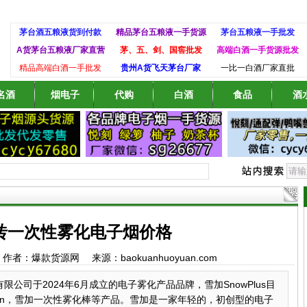
茅台酒五粮液货到付款
精品茅台五粮液一手货源
茅台五粮液一手批发
A货茅台五粮液厂家直营
茅、五、剑、国窖批发
高端白酒一手货源批发
精品高端白酒一手批发
贵州A货飞天茅台厂家
一比一白酒厂家直批
名酒
烟电子
代购
白酒
食品
酒
砖一次性雾化电子烟价格
:36 作者：爆款货源网 来源：baokuanhuoyuan.com
有限公司于2024年6月成立的电子雾化产品品牌，雪加SnowPlus目
ien，雪加一次性雾化棒等产品。雪加是一家年轻的，初创型的电子