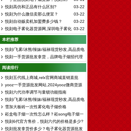
店有烟弹吗？
悦刻高仿和正品有什么区别?
03-22
拿货
悦刻为什么微信卖那么便宜？
03-22
悦刻自动贩卖机加盟费多少钱？
03-22
悦刻电子雾化器货源网,深圳电子雾化
03-22
器拿货平台
本栏推荐
悦刻/飞雾/冰熊/辣妹/福禄现货秒发,高品质电
悦刻一手货源批发拿货，品牌电子烟招代理
子烟厂家拿货 售后无忧
支持一件代发
阅读排行
悦刻五代线上商城,relx官网商城直销直批
yooz一手货源批发网站,2024yooz微商货源
悦刻六代功率调节与童锁功能指南
悦刻/飞雾/冰熊/辣妹/福禄现货秒发,高品质电
雪加大板砖一次性雾化电子烟价格
子烟厂家拿货 售后无忧
崧盒电子烟一次性怎么样？崧song电子烟一
悦刻6代官方售价，悦刻六代的价格是多少?
次性售价
悦刻批发拿货价多少？电子雾化器货源批发