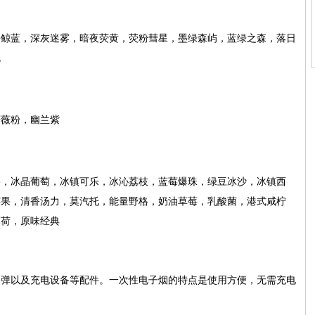
海鲸蓝，深灰迷雾，暗夜荧黄，荧粉彗星，墨绿森屿，蓝绿之森，落日
色
蔷薇粉，幽兰紫
棒，冰晶葡萄，冰镇可乐，冰沁荔枝，蓝莓爆珠，绿豆冰沙，冰镇西
苹果，清香汤力，莫汽托，能量野格，奶油草莓，乳酸菌，港式咸柠
薄荷，原味经典
烟弹以及充电设备等配件。一次性电子烟的特点是使用方便，无需充电