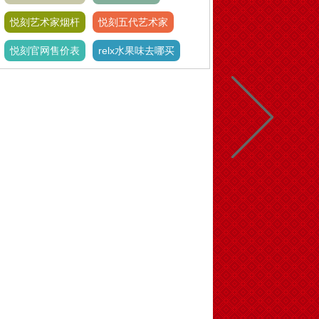
悦刻艺术家烟杆
悦刻五代艺术家
悦刻官网售价表
relx水果味去哪买