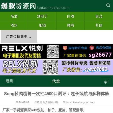
名酒
烟电子
白酒
食品
酒水
烟酒
微商
其他
返回
代发
+
字
Song菘鸭嘴兽一次性4500口测评：超长续航与多样体验
2026-07-07 作者:爆款货源网小编 来源:baokuanhuoyuan.com
厂家一手货源供应relx悦刻、柚子、魔笛、通配蛋等。