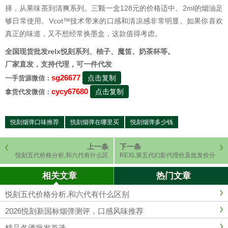
择，从果味茶到清爽系列。三颗一盒128元的价格适中。2ml的烟油足
够日常使用。Vcot™技术带来的口感和清凉感非常明显。如果你喜欢
真正的味道，又不想经常换墨盒，这款值得考虑。
全国现货批发relx悦刻系列、柚子、魔笛、奶茶杯等。
厂家直发，支持代理，可一件代发
sg26677
点击复制
一手货源微信：
cycy67680
点击复制
拿货代发微信：
悦刻烟弹口味推荐
悦刻烟弹在哪里买
悦刻烟弹多少钱
上一条
下一条
悦刻五代价格分析,和六代有什么区
REXL第五代幻影代理价及批发价分
别
析
相关文章
热门文章
悦刻五代价格分析,和六代有什么区别
2026悦刻新国标烟弹测评，口感风味推荐
精品名酒批发首选