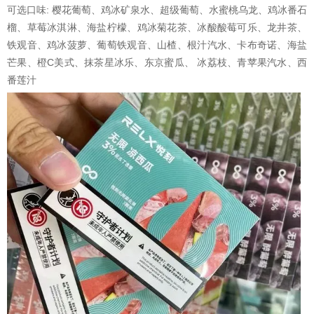
可选口味: 樱花葡萄、鸡冰矿泉水、超级葡萄、水蜜桃乌龙、鸡冰番石
榴、草莓冰淇淋、海盐柠檬、鸡冰菊花茶、冰酸酸莓可乐、龙井茶、
铁观音、鸡冰菠萝、葡萄铁观音、山楂、根汁汽水、卡布奇诺、海盐
芒果、橙C美式、抹茶星冰乐、东京蜜瓜、 冰荔枝、青苹果汽水、西
番莲汁