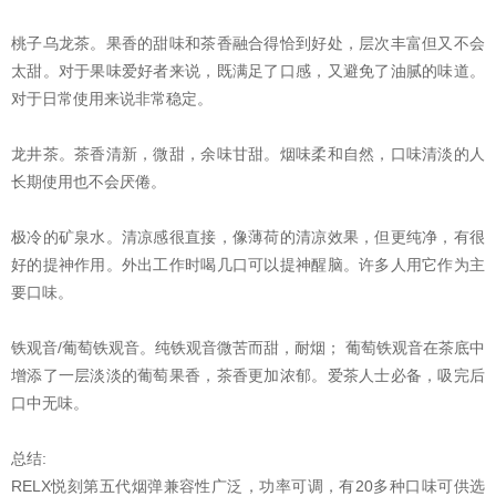
桃子乌龙茶。果香的甜味和茶香融合得恰到好处，层次丰富但又不会
太甜。对于果味爱好者来说，既满足了口感，又避免了油腻的味道。
对于日常使用来说非常稳定。
龙井茶。茶香清新，微甜，余味甘甜。烟味柔和自然，口味清淡的人
长期使用也不会厌倦。
极冷的矿泉水。清凉感很直接，像薄荷的清凉效果，但更纯净，有很
好的提神作用。外出工作时喝几口可以提神醒脑。许多人用它作为主
要口味。
铁观音/葡萄铁观音。纯铁观音微苦而甜，耐烟； 葡萄铁观音在茶底中
增添了一层淡淡的葡萄果香，茶香更加浓郁。爱茶人士必备，吸完后
口中无味。
总结:
RELX悦刻第五代烟弹兼容性广泛，功率可调，有20多种口味可供选