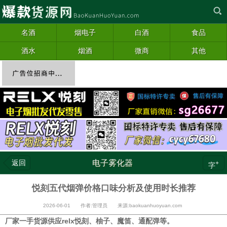
名酒
烟电子
白酒
食品
酒水
烟酒
微商
其他
返回
电子雾化器
+
字
悦刻五代烟弹价格口味分析及使用时长推荐
2026-06-01 作者:管理员 来源:baokuanhuoyuan.com
厂家一手货源供应relx悦刻、柚子、魔笛、通配弹等。