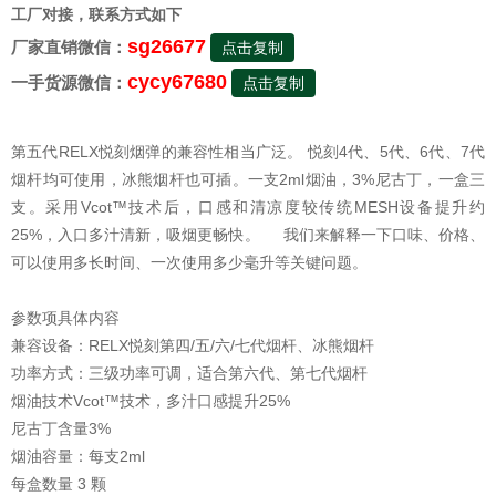
工厂对接，联系方式如下
sg26677
厂家直销微信：
点击复制
cycy67680
一手货源微信：
点击复制
第五代RELX悦刻烟弹的兼容性相当广泛。 悦刻4代、5代、6代、7代
烟杆均可使用，冰熊烟杆也可插。一支2ml烟油，3%尼古丁，一盒三
支。采用Vcot™技术后，口感和清凉度较传统MESH设备提升约
25%，入口多汁清新，吸烟更畅快。 我们来解释一下口味、价格、
可以使用多长时间、一次使用多少毫升等关键问题。
参数项具体内容
兼容设备：RELX悦刻第四/五/六/七代烟杆、冰熊烟杆
功率方式：三级功率可调，适合第六代、第七代烟杆
烟油技术Vcot™技术，多汁口感提升25%
尼古丁含量3%
烟油容量：每支2ml
每盒数量 3 颗