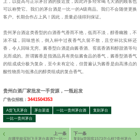
上，以提高与正宗茅台酒的接近度，因此许多经常喝飞天酒的顾客也
可以称赞它。我们的茅台酒是一比一的A级商品。我们不会随便更换
客户。长期合作占上风！因此，质量必须得到保证。
贵州茅台酒这类香型的白酒香气香而不艳，低而不淡，醇香幽雅，不
浓不猛，回味悠长，倒入杯中过夜香气久留不散，且空杯比实杯还
香，令人回味无穷。酱香型白酒是由酱香酒、窖底香酒和醇甜酒等勾
兑而成的。所谓酱香是指酒品具有类似酱食品的香气，酱香型酒香气
的组成成分极为复杂，至今未有定论，但普遍认为酱香是由高沸点的
酸性物质与低沸点的醇类组成的复合香气。
贵州白酒厂家批发一手货源，一瓶起发
3441504353
广告位招租：
A货飞天茅台
茅台渠道
一比一贵州茅台酒
复刻茅台
一比一贵州茅台
上一条
下一条
在哪里能买到飞天茅台真酒?一比一
复刻a货国窖1573怎么样?贵州茅台