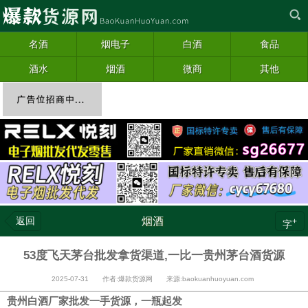
名酒
烟电子
白酒
食品
酒水
烟酒
微商
其他
返回
烟酒
+
字
53度飞天茅台批发拿货渠道,一比一贵州茅台酒货源
2025-07-31 作者:爆款货源网 来源:baokuanhuoyuan.com
贵州白酒厂家批发一手货源，一瓶起发