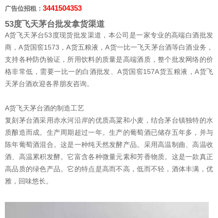
3441504353
广告位招租：
53度飞天茅台批发拿货渠道
A货飞天茅台53度现货批发渠道，本公司是一家专业的高端白酒批发
商，A货国窖1573，A货五粮液，A货一比一飞天茅台酒等白酒业务，
支持各种防伪验证，所用饮料的质量是高端酒质，整个批发网络的价
格非常低，需要一比一的白酒批发、A货国窖157A货五粮液，A货飞
天茅台酒欢迎各界朋友咨询。
A货飞天茅台酒的制造工艺
复刻茅台酒采用赤水河沿岸的优质高粱和小麦，结合茅台镇独特的水
质酿造而成。生产周期超过一年。生产的葡萄酒已储存五年多，并与
陈年葡萄酒混合。这是一种纯天然发酵产品。采用高温制曲、高温收
酒、高温累积发酵。它富含各种微量元素和芳香物质。这是一款真正
高品质的绿色产品。它的特点是高而不高，低而不轻，酒体丰满，优
雅，回味悠长。