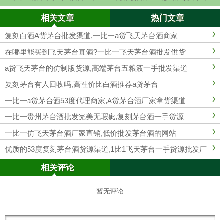
飞天茅台酒批发供货
酒的平替白酒
相关文章
热门文章
复刻白酒A货茅台批发渠道,一比一a货飞天茅台酒商家
在哪里能买到飞天茅台真酒?一比一飞天茅台酒批发供货
a货​飞天茅台的仿制版货源,高端茅台五粮液一手批发渠道
复刻茅台有人回收吗,高性价比白酒推荐a货茅台
一比一a货茅台酒53度代理商家,A货茅台酒厂家拿货渠道
一比一贵州茅台酒批发完美无瑕疵,复刻茅台酒一手货源
一比一仿飞天茅台酒厂家直销,低价批发茅台酒的网站
优质的53度复刻茅台酒货源渠道,1比1飞天茅台一手货源批发厂
家
相关评论
暂无评论