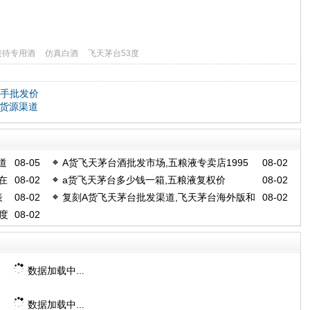
接待专用酒
仿真白酒
飞天茅台53度
一手批发价
手货源渠道
道
08-05
A货飞天茅台酒批发市场,五粮液专卖店1995
08-02
在
08-02
a货飞天茅台多少钱一箱,五粮液复权价
08-02
价格
表
08-02
复刻A货飞天茅台批发渠道,飞天茅台海外版和
08-02
度
08-02
国内版有什么区别
数据加载中...
数据加载中...