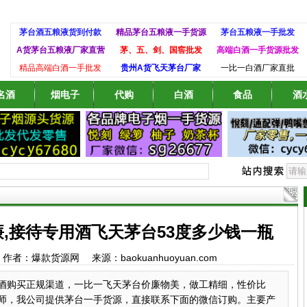
茅台酒五粮液货到付款
精品茅台五粮液一手货源
茅台五粮液一手批发
A货茅台五粮液厂家直营
茅、五、剑、国窖批发
高端白酒一手货源批发
精品高端白酒一手批发
贵州A货飞天茅台厂家
一比一白酒厂家直批
名酒
烟电子
代购
白酒
食品
酒
,接待专用酒飞天茅台53度多少钱一瓶
:47 作者：爆款货源网 来源：baokuanhuoyuan.com
酒购买正规渠道，一比一飞天茅台价廉物美，做工精细，性价比
师，我公司提供茅台一手货源，直接联系下面的微信订购。主要产