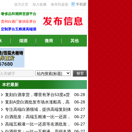
设为主页
加入收藏
保存到桌面
奢侈品和潮牌货源平台
贵州白酒厂家供应茅台
定制茅台五粮液高端酒
水
烟酒
微商
其他
本栏最新
复刻白酒拿货，哪里有茅台53度a货
06-28
复刻A货白酒批发市场水涨船高，高
06-28
批发？
专注高端白酒领域，提供高端复刻体
06-27
品质一比一茅台酒成抢手货
白酒批发：高端五粮液一比一还原，
06-27
验
高端五粮液一比一还原等名酒批发，
06-27
名酒货源首选
白酒批发：一比一五粮液，高端名酒
06-27