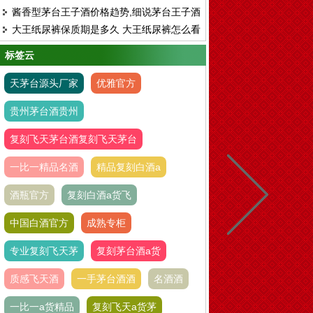
酱香型茅台王子酒价格趋势,细说茅台王子酒
刻白酒进货渠道
大王纸尿裤保质期是多久 大王纸尿裤怎么看
酱香型白酒价格
生产日期
标签云
天茅台源头厂家
优雅官方
贵州茅台酒贵州
复刻飞天茅台酒复刻飞天茅台
一比一精品名酒
精品复刻白酒a
酒瓶官方
复刻白酒a货飞
中国白酒官方
成熟专柜
专业复刻飞天茅
复刻茅台酒a货
质感飞天酒
一手茅台酒酒
名酒酒
一比一a货精品
复刻飞天a货茅