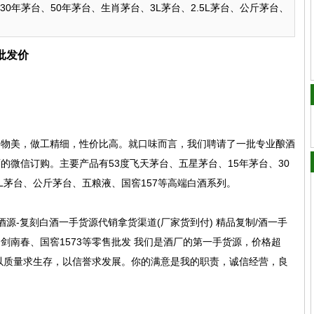
30年茅台、50年茅台、生肖茅台、3L茅台、2.5L茅台、公斤茅台、
批发价
廉物美，做工精细，性价比高。就口味而言，我们聘请了一批专业酿酒
微信订购。主要产品有53度飞天茅台、五星茅台、15年茅台、30
5L茅台、公斤茅台、五粮液、国窖157等高端白酒系列。
酒源-复刻白酒一手货源代销拿货渠道(厂家货到付) 精品复制/酒一手
剑南春、国窖1573等零售批发 我们是酒厂的第一手货源，价格超
以质量求生存，以信誉求发展。你的满意是我的职责，诚信经营，良