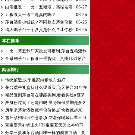
一手货源！
白酒批发：一比一五粮液，高端名酒
06-27
源头直供
五粮液买一送二是真的吗？
06-25
货源
茅台酒多少钱钱？不同档次茅台价格
06-25
请人喝茅台三个含义是什么？让你秒
06-25
及收藏价值
懂人情世故
本栏推荐
一比一茅五剑厂家批发可定制,茅台五粮液剑
全系列茅台五粮液一手货源，贵州1比1茅台
南春国窖一手货源
酒批发厂家货源
阅读排行
传统酿造,沈阳谁家纯粮散白酒好
茅台端午礼盒从什么渠道买,飞天茅台21年在
精品复刻茅台酒在哪能买到,看看买过a货茅
哪里买
爽身粉过期了还能用吗 爽身粉保质期是多久
台酒的客户评价
历年来茅台酒收藏年份价格,赶快收藏起来
雪后孕妇出行注意事项 防滑保暖戴口罩不可
啦!历年茅台酒收购价格
宝宝夏天补钙上火吗?宝宝夏天怎么补钙不
少
分享三款和茅台酒口味一样的酱香白酒，复
上火