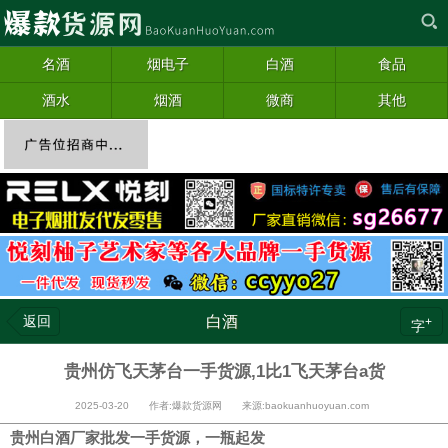
名酒
烟电子
白酒
食品
酒水
烟酒
微商
其他
返回
白酒
+
字
贵州仿飞天茅台一手货源,1比1飞天茅台a货
2025-03-20 作者:爆款货源网 来源:baokuanhuoyuan.com
贵州白酒厂家批发一手货源，一瓶起发