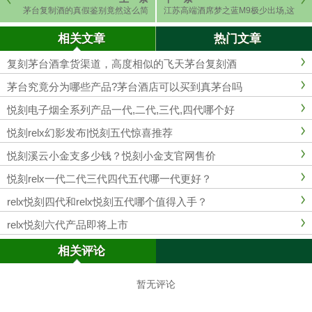
茅台复制酒的真假鉴别竟然这么简
江苏高端酒席梦之蓝M9极少出场,这
单?,a货飞天茅台酒价格是多少
3款酒成为主流
相关文章
热门文章
复刻茅台酒拿货渠道，高度相似的飞天茅台复刻酒
茅台究竟分为哪些产品?茅台酒店可以买到真茅台吗
悦刻电子烟全系列产品一代,二代,三代,四代哪个好
悦刻relx幻影发布|悦刻五代惊喜推荐
悦刻溪云小金支多少钱？悦刻小金支官网售价
悦刻relx一代二代三代四代五代哪一代更好？
relx悦刻四代和relx悦刻五代哪个值得入手？
relx悦刻六代产品即将上市
相关评论
暂无评论