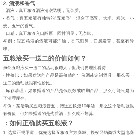
2. 酒液和香气
- 酒液：真五粮液酒液清澈透明，无杂质。
- 香气：真五粮液有独特的“五粮香”，混合了高粱、大米、糯米、小
麦、玉米的香气。
- 口感：真五粮液入口醇厚，回甘明显，无杂味。
举例：假五粮液的酒液可能浑浊，香气刺鼻，口感发苦，甚至有异
味。
五粮液买一送二的价值如何？
虽然五粮液买一送二的活动很诱人，但我们要理性看待：
- 性价比：如果赠送的产品是高价值的年份酒或定制酒具，那么买一
送二的活动就很有性价比。
- 库存清理：如果赠送的产品是低度数或临期产品，那么可能只是为
了清理库存。
举例：某活动买五粮液普五，赠送五粮液10年酒，那么这个活动就很
有价值；但如果赠送的是劣质酒，那么就不划算。
：如何正确购买五粮液？
1. 选择正规渠道：优先选择五粮液官方商城、授权经销商或大型电商