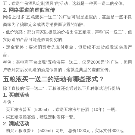
五，赠送年份酒和定制酒具”的活动，这就是一种买一送二的变体。
2. 网络渠道的虚假宣传
网络上很多“五粮液买一送二”的广告可能是虚假的，甚至是一些不良
商家为了骗取定金或诱导消费而设置的陷阱。
- 低价诱惑：部分商家以极低的价格出售五粮液，声称“买一送二”，但
实际送的产品可能是假冒伪劣的。
- 定金套路：要求消费者先支付定金，但后续不发货或发送劣质产
品。
举例：某电商平台出现“五粮液买一送二，仅需2000元”的广告，但用
户收到货后发现送的酒是假冒的，这就是典型的虚假宣传。
五粮液买一送二的活动有哪些形式？
除了直接的“买一送二”，五粮液还会通过以下几种形式进行促销：
1. 买赠活动
举例：
- 买五粮液普五（500ml），赠送五粮液年份酒（10年）一瓶。
- 买五粮液婚宴酒，赠送定制酒杯一套。
2. 满减活动
- 购买五粮液普五（500ml）两瓶，总价1000元，实际支付800元。