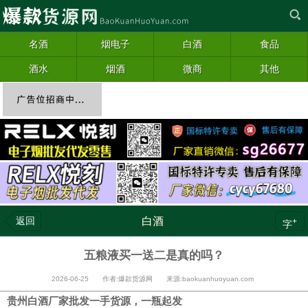
名酒
烟电子
白酒
食品
酒水
烟酒
微商
其他
返回
白酒
+
字
五粮液买一送二是真的吗？
2026-06-25 作者:爆款货源网 来源:baokuanhuoyuan.com
贵州白酒厂家批发一手货源，一瓶起发