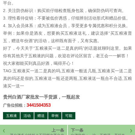
平台。
2. 关注防伪标识：购买前仔细检查瓶身包装，确保防伪码可查询。
3. 理性看待促销：不要被低价诱惑，仔细辨别活动形式和赠品价值。
4. 加入会员体系：成为五粮液会员，享受更多专属优惠和积分兑换。
举例：如果你是酒友，想要购买五粮液送礼，建议选择“买五粮液普
五，赠送年份酒”的活动，这样既有面子，又有实惠。
好了，今天关于“五粮液买一送二是真的吗”的话题就聊到这里。如果
你有其他关于五粮液的问题，欢迎在评论区留言，老王会一一解答！
祝大家都能买到真品好酒，喝得开心！
TAG:五粮液买一送二是真的吗,五粮液一般送几瓶,五粮液买一送二是
真的吗还是假的,五粮液送一瓶还是两瓶,五粮液送一瓶合不合适,五粮
液买一送一
贵州白酒厂家批发一手货源，一瓶起发
3441504353
广告位招租：
五粮液
活动
赠送
举例
可能
上一条
下一条