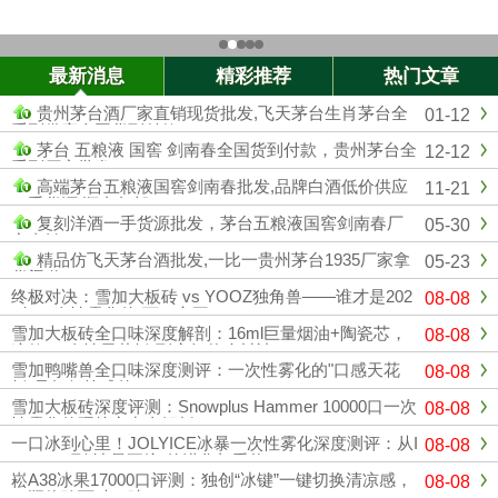
最新消息
精彩推荐
热门文章
贵州茅台酒厂家直销现货批发,飞天茅台生肖茅台全
01-12
系列供应全国货到付款
茅台 五粮液 国窖 剑南春全国货到付款，贵州茅台全
12-12
系列厂家批发
高端茅台五粮液国窖剑南春批发,品牌白酒低价供应
11-21
一手货源 顺丰包邮
复刻洋酒一手货源批发，茅台五粮液国窖剑南春厂
05-30
家直销
精品仿飞天茅台酒批发,一比一贵州茅台1935厂家拿
05-23
货渠道
终极对决：雪加大板砖 vs YOOZ独角兽——谁才是202
08-08
6年一次性雾化的“万口之王”？
雪加大板砖全口味深度解剖：16ml巨量烟油+陶瓷芯，
08-08
这款“一次性天花板”到底凭什么封神？
雪加鸭嘴兽全口味深度测评：一次性雾化的"口感天花
08-08
板"是如何炼成的？
雪加大板砖深度评测：Snowplus Hammer 10000口一次
08-08
性雾化的硬核实力全解析
一口冰到心里！JOLYICE冰暴一次性雾化深度测评：从I
08-08
CEMAX到"冰暴正统"的进化与重构
崧A38冰果17000口评测：独创“冰键”一键切换清凉感，
08-08
一瓶体验两种口味！