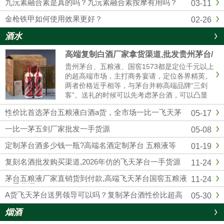
九沅素融合素是真的吗？九沅素融合素按摩有用吗？
03-11
金枪铁甲如何使用效果更好？
02-26
酒水
高端复制白酒厂家拿货渠道,批发贵州茅台/
五粮液/剑南春/国窖1573
贵州茅台、五粮液、国窖1573都是定位千元以上
的超高端市场，主打商务宴请，定位各界精英。
两者价格近乎相等，与茅台并称高端品牌“三剑
客”。送礼的时候可以先考虑茅台酒，可以凸显
我们的诚意；如果资金实力较弱，首选五粮液和
性价比首选茅台五粮液白酒a货，全市场一比一飞天茅
05-17
国窖1573，性价比相对较高的。然后联系我们厂
台
家订购，我们也是一手货源渠道，价格可以说是
一比一茅五剑厂家批发一手货源
05-08
市场最低。
定制茅台酒多少钱一瓶?高端名酒定制茅台 五粮液等
01-19
复刻名酒批发购买渠道,2026年仿的飞天茅台一手货源
11-24
茅台五粮液厂家直销货到付款,高端飞天茅台国窖五粮液
11-24
一手货源
A货飞天茅台送男领导可以吗？复制茅台酒性价比超高
05-30
烟酒