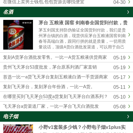
在微信上卖男士钱包,包包货源去哪找便宜
04-30
名酒
茅台 五粮液 国窖 剑南春全国货到付款，贵
州茅台全系列厂家批发
茅五剑国支持防伪验证全国货到付款，我们是贵
州茅台镇的白酒，现货供应茅台五粮液国窖剑南
春等高端白酒，跟同行拼的就是质量，一切用质
量说话，顶级A货白酒批发渠道，可以用于自己
收藏，可以用来送礼，可以用于请客宴请，可以
复刻A货茅台酒批发零售。一比一A货五粮液供货商家
05-19
用于自饮，可以用来转卖，欢迎实体店和电商带
货的老板合作，找白酒批发渠道，一定要选择靠
贵州飞天茅台53度批发，茅台原系列酒厂家直销
05-19
谱的厂 家，选择我们贵州酱香酒业，绝对可靠。
首选一比一a货飞天茅台复刻五粮液白酒一手货源商家
05-17
市场
复刻飞天茅台，复刻茅台年份酒，一比一A货。
05-11
在哪里买到飞天茅台53度a货复刻飞天茅台白酒系列？
05-10
1：1五粮液a货一手货源渠道
飞天茅台a货渠道厂家，一比一茅台飞天白酒批发
05-08
电子烟
小野v1套装多少钱？小野电子烟v1plus实
体店售价