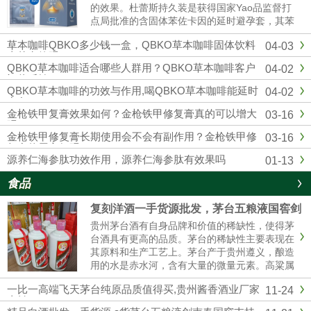
的效果。杜蕾斯持久装是获得国家Yao品监督打
点局批准的含固体苯佐卡因的延时避孕套，其苯
佐卡因浓度符合美国FDA保举浓度以及欧洲CE
草本咖啡QBKO多少钱一盒，QBKO草本咖啡固体饮料
04-03
标准，用起来更安心。固态苯佐卡因在有效较低
真的有效吗
敏感度的同时不存在外漏隐患，不用担心伴侣的
QBKO草本咖啡适合哪些人群用？QBKO草本咖啡客户
04-02
快感应感染到影响。杜蕾...
评价反馈
QBKO草本咖啡的功效与作用,喝QBKO草本咖啡能延时
04-02
多久
金枪铁甲复膏效果如何？金枪铁甲修复膏真的可以增大
03-16
吗？
金枪铁甲修复膏长期使用会不会有副作用？金枪铁甲修
03-16
复膏使用方便吗？
源养仁海参肽功效作用，源养仁海参肽有效果吗
01-13
食品
复刻洋酒一手货源批发，茅台五粮液国窖剑
南春厂家直销
贵州茅台酒有自身品牌和价值的稀缺性，使得茅
台酒具有更高的品质。茅台的稀缺性主要表现在
其原料和生产工艺上。茅台产于贵州遵义，酿造
用的水是赤水河，含有大量的微量元素。高粱属
糯高粱，其曲独特，不易传诵。生产工艺复杂，
一比一高端飞天茅台纯原品质值得买,贵州酱香酒业厂家
11-24
茅台酒要五年后才能卖。这使得茅台酒口感醇厚
直销
纯正。精品茅台五粮液一手货源批发我们是专业