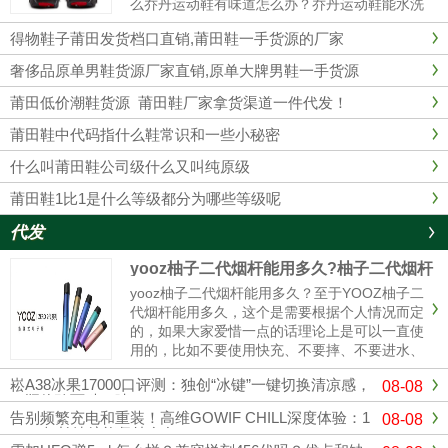
么乔丹运动鞋有味道怎么办？乔丹运动鞋能水洗
吗？乔丹运动鞋有味道1、最简单的办法在鞋里
得物鞋子莆田发货档口直销,莆田鞋一手货源的厂家
放上橘子皮。2、用棉花沾些酒精塞入球鞋里，
这样经过一夜以后，棉花已经乾......
奢侈品原单男鞋货源厂家直销,原单大牌男鞋一手货源
莆田低价潮鞋货源 莆田鞋厂家拿货渠道一件代发！
莆田鞋中代码指什么鞋常识和一些小秘密
什么叫莆田鞋公司级什么又叫纯原级
莆田鞋1比1是什么等级都分为哪些等级呢
代发
yooz柚子二代烟杆能用多久?柚子二代烟杆
寿命
yooz柚子二代烟杆能用多久？至于YOOZ柚子二
代烟杆能用多久，这个是需要根据个人情况而定
的，如果大家爱惜一点的话理论上是可以一直使
用的，比如不要使用快充、不要摔、不要进水、
定期清理冷凝液、这样可以使你的烟杆寿命更
崧A38冰果17000口评测：独创“冰键”一键切换清凉感，
08-08
长，使用的时间更久。与其它电子烟产品相比，
一瓶体验两种口味！
柚子电子烟设计灵活，充电方式更简单。只需插
告别频繁充电和重装！高维GOWIF CHILL深度体验：1
08-08
入充电电源，确保电子烟...
8000超长续航能坚持多久？