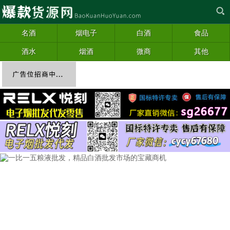
名酒
烟电子
白酒
食品
酒水
烟酒
微商
其他