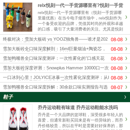
relx悦刻一代一手货源哪里有?悦刻一手货
源哪里最优惠
relx悦刻一代一手货源哪里有（悦刻一手货源哪
里最优惠）在当今电子烟市场中，relx悦刻作为
一个备受欢迎的品牌，凭借其时尚的外观和卓越
的口感，吸引了大量消费者的关注。尤其是悦刻
一代，其独特的设计和多样的口味使其成为许多
终极对决：雪加大板砖 vs YOOZ独角兽——谁才是202
08-08
烟民的首选。随着市场竞争的加剧，寻找可靠的
6年一次性雾化的“万口之王”？
悦刻一手货源变得越来......
雪加大板砖全口味深度解剖：16ml巨量烟油+陶瓷芯，
08-08
这款“一次性天花板”到底凭什么封神？
雪加鸭嘴兽全口味深度测评：一次性雾化的"口感天花
08-08
板"是如何炼成的？
雪加大板砖深度评测：Snowplus Hammer 10000口一次
08-08
性雾化的硬核实力全解析
一口冰到心里！JOLYICE冰暴一次性雾化深度测评：从I
08-08
CEMAX到"冰暴正统"的进化与重构
雪加鸭嘴兽全口味深度拆解：30余款口味实测报告与选
08-07
购终极指南
鞋子
乔丹运动鞋有味道 乔丹运动鞋能水洗吗
乔丹是一个大品牌的篮球鞋，深受很多年轻人的
喜爱，但通常新鞋买回来是有一些异味的，而乔
丹价格较贵，所以在平时是需要好好保养的，那