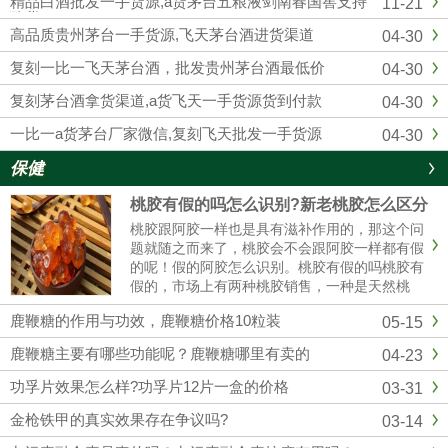
精品白酒批发一手货源,a货茅台五粮液剑南春国窖支持
11-21
供应复刻飞天茅台酒的知名白...
验货
高品质贵州茅台一手货源,飞天茅台酒进货渠道
04-30
复刻一比一飞天茅台酒，批发贵州茅台酒最低价
04-30
复刻茅台酒拿货渠道,a货飞天一手货源货到付款
04-30
一比一a货茅台厂家微信,复刻飞天批发一手货源
04-30
保健
桃胶有假的吗怎么识别?新老桃胶怎么区分
桃胶跟阿胶一样也是具有滋补作用的，那这个问
题就随之而来了，桃胶会不会跟阿胶一样都有假
的呢！假的阿胶怎么识别。桃胶有假的吗桃胶有
假的，市场上有两种桃胶销售，一种是天然桃
胶，还有一种是精加工过的桃胶，而且市场价格
鹿鞭糖的作用与功效，鹿鞭糖价格10粒装
05-15
35元/斤到百元，具体也看桃胶的质量。桃胶假
的怎么辨别（1）看颜色真正的......
鹿鞭糖主要有哪些功能呢？鹿鞭糖哪里有卖的
04-23
功孚片效果怎么样?功孚片12片一盒的价格
03-31
金枪铁甲的真实效果存在争议吗?
03-14