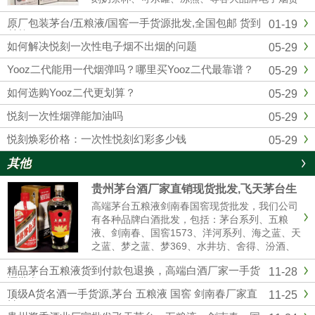
源批发拿货，我们是悦刻RELX官方一手供应
原厂包装茅台/五粮液/国窖一手货源批发,全国包邮 货到
01-19
商，和全国各大实体店建立了紧密的合作关系，
付款
确保产品从生产到销售环节...
如何解决悦刻一次性电子烟不出烟的问题
05-29
Yooz二代能用一代烟弹吗？哪里买Yooz二代最靠谱？
05-29
如何选购Yooz二代更划算？
05-29
悦刻一次性烟弹能加油吗
05-29
悦刻焕彩价格：一次性悦刻幻彩多少钱
05-29
其他
贵州茅台酒厂家直销现货批发,飞天茅台生
肖茅台全系列供应全国货到付款
高端茅台五粮液剑南春国窖现货批发，我们公司
有各种品牌白酒批发，包括：茅台系列、五粮
液、剑南春、国窖1573、洋河系列、海之蓝、天
之蓝、梦之蓝、梦369、水井坊、舍得、汾酒、
青红花郎等名酒，有高中低档白酒供你选择，我
精品茅台五粮液货到付款包退换，高端白酒厂家一手货
11-28
们是白酒厂家一手货源渠道批发，价格美丽，诚
源批发
信经营,做工精细，口感纯正，合作共赢。名酒厂
顶级A货名酒一手货源,茅台 五粮液 国窖 剑南春厂家直
11-25
家...
销