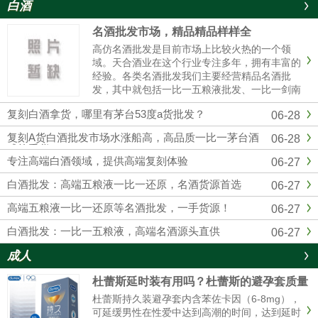
白酒
名酒批发市场，精品精品样样全
高仿名酒批发是目前市场上比较火热的一个领
域。天合酒业在这个行业专注多年，拥有丰富的
经验。各类名酒批发我们主要经营精品名酒批
发，其中就包括一比一五粮液批发、一比一剑南
春批发、一比一国窖1573批发等。这些都是市场
复刻白酒拿货，哪里有茅台53度a货批发？
06-28
上非常受欢迎的产品。对于想要购买五粮液的人
来说，一比一五粮液批发是个......
复刻A货白酒批发市场水涨船高，高品质一比一茅台酒
06-28
成抢手货
专注高端白酒领域，提供高端复刻体验
06-27
白酒批发：高端五粮液一比一还原，名酒货源首选
06-27
高端五粮液一比一还原等名酒批发，一手货源！
06-27
白酒批发：一比一五粮液，高端名酒源头直供
06-27
成人
杜蕾斯延时装有用吗？杜蕾斯的避孕套质量
怎么样啊
杜蕾斯持久装避孕套内含苯佐卡因（6-8mg），
可延缓男性在性爱中达到高潮的时间，达到延时