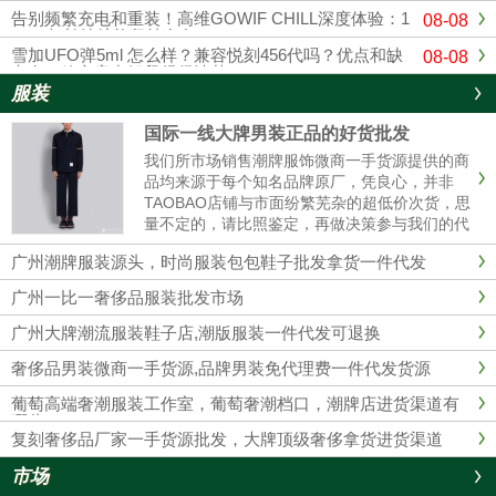
告别频繁充电和重装！高维GOWIF CHILL深度体验：1
08-08
8000超长续航能坚持多久？
雪加UFO弹5ml 怎么样？兼容悦刻456代吗？优点和缺
08-08
点在一篇文章中解释得很清楚
服装
国际一线大牌男装正品的好货批发
我们所市场销售潮牌服饰微商一手货源提供的商
品均来源于每个知名品牌原厂，凭良心，并非
TAOBAO店铺与市面纷繁芜杂的超低价次货，思
量不定的，请比照鉴定，再做决策参与我们的代
理商。 我们的服装不管做工、用材，原产地都是
广州潮牌服装源头，时尚服装包包鞋子批发拿货一件代发
和淘宝店铺的衣服彻底不同的，所以本质没有对
比性，也完全没必要性比较......
广州一比一奢侈品服装批发市场
广州大牌潮流服装鞋子店,潮版服装一件代发可退换
奢侈品男装微商一手货源,品牌男装免代理费一件代发货源
葡萄高端奢潮服装工作室，葡萄奢潮档口，潮牌店进货渠道有
哪些？
复刻奢侈品厂家一手货源批发，大牌顶级奢侈拿货进货渠道
市场