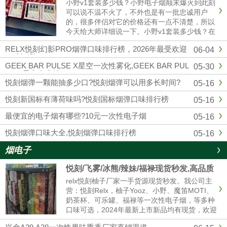
小野v1套装多少钱？小野电子烟颠末爆火到此刻
可以说不温不火了，不外也是有一批忠诚用户
的，很多伴侣对它的价格还有一点不清楚，所以
今天给大师详细说一下。小野v1套装多少钱？在
官方公布的售价来看，小野v1（1主机+3换弹）
RELX悦刻幻影PRO烟弹口味排行榜，2026年最受欢迎
06-04
299元一套，去小野实体店也是这个价格。微商
口味评测
的话可能便宜一点，......
GEEK BAR PULSE X星空一次性雾化,GEEK BAR PUL
05-30
SE X星空多少钱
悦刻烟弹一颗能抽多少口?悦刻烟弹可以用多长时间?
05-16
悦刻新国标有薄荷味吗?悦刻国标烟弹口味排行榜
05-16
最便宜的电子烟有哪些?10元一次性电子烟
05-16
悦刻烟弹口味大全,悦刻烟弹口味排行榜
05-16
烟电子
悦刻/飞雾/冰熊/辣妹/福禄现货秒发,高品质
电子烟厂家拿货 售后无忧
relx悦刻柚子厂家一手货源现货秒发。我公司主
营：悦刻Relx，柚子Yooz、小野、魔笛MOTI、
奶茶杯、可乐罐、福禄等一次性电子烟，等多种
口味可选，2024年最新上市新品均有现货，欢迎
咨询我们报价。品牌电子烟代理拿货批发，悦刻