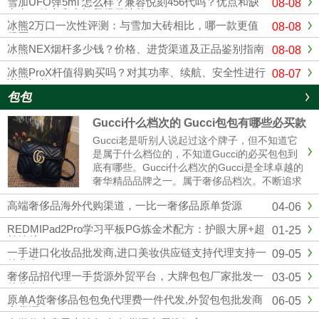
雪加UFO弹5ml 怎么样？兼容悦刻456代吗？优点和缺
08-08
点在一篇文章中解释得很清楚
冰熊2万口一次性评测：与雪加大砖相比，哪一款更值
08-08
得买？
冰熊NEX烟杆多少钱？价格、进货渠道及正品鉴别指南
08-08
冰熊ProX杆值得购买吗？对其功率、续航、安全性进行
08-07
详细评估
包包
Gucci什么档次的 Gucci包包有哪些必买款
Gucci老是听别人说起过这个牌子，但不知道它
是属于什么档位的，不知道Gucci的必买包包到
底有哪些。Gucci什么档次的Gucci是全球卓越的
奢华精品品牌之一。属于奢侈品档次。不断追求
革新与卓越，以独有的现代视野重新演绎与影响
高端奢侈品海外代购渠道，一比一奢侈品原单货源
04-06
时尚演进。古驰在创作总监亚力山卓·米开理全
新视角的引......
REDMIPad2Pro学习平板PG炼金术配方：护眼大屏+超
01-25
长续航
一手进口化妆品批发商,进口美妆供应链支持代理支持一
09-05
件代发
奢侈品招代理一手货源外贸平台，大牌包包厂家批发一
03-05
件代发
原单A货奢侈品包包免代理费一件代发,外贸包包批发商
06-05
家货源