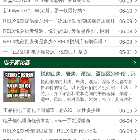
崧盒A29 A38一次性果味熏香厂家直销渠道
06-15
四五代杆蛋，另外各大品牌，通配，一次性均
有，品质市面上顶级的，可以代发，零售，批
新Jollyice7种口味实测，哪一款最好抽？
06-10
发，全国包邮...
RELX悦刻提供全系列一手货源批发,悦刻买烟弹送烟杆
06-09
一手渠道
RELX悦刻批发货源，悦刻货源批发价是多少，悦刻一
06-08
手货源批发怎么样？
RELX悦刻批发价是多少？RELX悦刻店有烟弹吗？
06-08
一手正品悦刻电子烟货源，悦刻工厂拿货
05-31
电子雾化器
悦刻山烤、岩烤、溪烟、瀑烟区别介绍，那
个口感好?
悦刻烟弹的山烤、岩烤、溪烟、瀑烟系列都有各
自独特的特点。以下是它们的区别介绍：山烤：
特点：介于浓烈和柔和之间的平衡选择。烟雾：
适中。风味：相对温和。岩烤：特点：具有浓劲
的中式风味。烟雾：可能会有更大的烟雾。体
正品崧电子雾化全国邮寄，崧A29一次性多少钱
06-15
验：强烈的一氧化碳满足感。溪烟：特点：提供
清爽的清香体验。烟雾：较薄。体......
电子烟代理商低价拿货，relx一手货源微商
06-04
RELX悦刻代理哪里拿货 - RELX悦刻代理批发
06-04