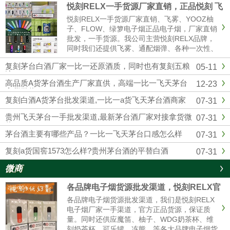
悦刻RELX一手货源厂家直销，正品悦刻 飞
雾 各种一次性 烟弹超多
悦刻RELX一手货源厂家直销、飞雾、YOOZ柚
子、FLOW、绿箩电子烟正品电子烟，厂家直销
批发，一手货源。我公司主营悦刻RELX品牌，
同时我们还提供飞雾、通配烟弹、各种一次性、
冰熊、辣妹等各大品牌电子烟货源批发拿货，网
复刻茅台白酒厂家一比一还原酒质，同时也有复刻五粮
05-11
红同款电子烟一件代发，烟弹品味多，全国供货
液
批发。悦刻一手货源微信：...
高品质A货茅台酒生产厂家直供，高端一比一飞天茅台
12-23
拿货微信
复刻白酒A货茅台批发渠道,一比一a货飞天茅台酒商家
07-31
贵州飞天茅台一手批发渠道,最新茅台酒厂家对接拿货微
07-31
信
茅台酒主要有哪些产品？一比一飞天茅台口感怎么样
07-31
复刻a货国窖1573怎么样?贵州茅台酒的平替白酒
07-31
微商
各品牌电子烟货源批发渠道，悦刻RELX官
方进货拿货一件代发
各品牌电子烟货源批发渠道，我们是悦刻RELX
电子烟厂家一手渠道，官方正品货源，保证质
量。同时还供应魔笛、柚子、WDG奶茶杯、维
刻奶茶杯、可乐罐、冻熊、等各大品牌电子烟货