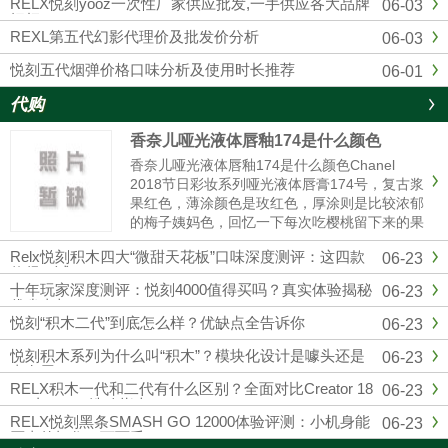
RELX悦刻yooz一次性厂家供应批发,一手供应各大品牌
06-03
烟杆
REXL第五代幻影代理价及批发价分析
06-03
悦刻五代烟弹价格口味分析及使用时长推荐
06-01
代购
香奈儿哑光液体唇釉174是什么颜色
香奈儿哑光液体唇釉174是什么颜色Chanel
2018节日彩妆系列哑光液体唇膏174号，复古浆
果红色，薄涂颜色是玫红色，厚涂则是比较浓郁
的梅子姨妈色，回忆一下每次吃樱桃留下来的果
汁的颜色，就和那个特别相近，秋冬季节重口星
Relx悦刻积木四大“微甜天花板”口味深度测评：这四款
06-23
人的最爱，和纪梵希315有些许的相似。黄皮也
值得一试
是完全可以驾......
十年玩家深度测评：悦刻4000值得买吗？真实体验揭秘
06-23
优劣真相
悦刻“积木二代”到底怎么样？优缺点全告诉你
06-23
悦刻积木系列为什么叫“积木”？模块化设计是噱头还是
06-23
真有用？
RELX积木一代和二代有什么区别？全面对比Creator 18
06-23
000与22000选购指南
RELX悦刻黑条SMASH GO 12000体验评测：小机身能
06-23
否真的扛住一万两千口？