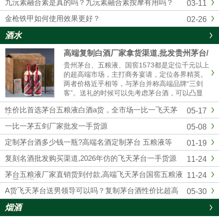
九沅素融合素是真的吗？九沅素融合素按摩有用吗？
03-11
金枪铁甲如何使用效果更好？
02-26
酒水
高端复制白酒厂家拿货渠道,批发贵州茅台/
五粮液/剑南春/国窖1573
贵州茅台、五粮液、国窖1573都是定位千元以上
的超高端市场，主打商务宴请，定位各界精英。
两者价格近乎相等，与茅台并称高端品牌“三剑
客”。送礼的时候可以先考虑茅台酒，可以凸显
我们的诚意；如果资金实力较弱，首选五粮液和
性价比首选茅台五粮液白酒a货，全市场一比一飞天茅
05-17
国窖1573，性价比相对较高的。然后联系我们厂
台
家订购，我们也是一手货源渠道，价格可以说是
一比一茅五剑厂家批发一手货源
05-08
市场最低。
定制茅台酒多少钱一瓶?高端名酒定制茅台 五粮液等
01-19
复刻名酒批发购买渠道,2026年仿的飞天茅台一手货源
11-24
茅台五粮液厂家直销货到付款,高端飞天茅台国窖五粮液
11-24
一手货源
A货飞天茅台送男领导可以吗？复制茅台酒性价比超高
05-30
烟酒