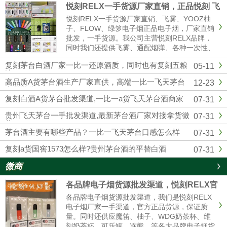
悦刻RELX一手货源厂家直销，正品悦刻 飞
雾 各种一次性 烟弹超多
悦刻RELX一手货源厂家直销、飞雾、YOOZ柚
子、FLOW、绿箩电子烟正品电子烟，厂家直销
批发，一手货源。我公司主营悦刻RELX品牌，
同时我们还提供飞雾、通配烟弹、各种一次性、
冰熊、辣妹等各大品牌电子烟货源批发拿货，网
复刻茅台白酒厂家一比一还原酒质，同时也有复刻五粮
05-11
红同款电子烟一件代发，烟弹品味多，全国供货
液
批发。悦刻一手货源微信：...
高品质A货茅台酒生产厂家直供，高端一比一飞天茅台
12-23
拿货微信
复刻白酒A货茅台批发渠道,一比一a货飞天茅台酒商家
07-31
贵州飞天茅台一手批发渠道,最新茅台酒厂家对接拿货微
07-31
信
茅台酒主要有哪些产品？一比一飞天茅台口感怎么样
07-31
复刻a货国窖1573怎么样?贵州茅台酒的平替白酒
07-31
微商
各品牌电子烟货源批发渠道，悦刻RELX官
方进货拿货一件代发
各品牌电子烟货源批发渠道，我们是悦刻RELX
电子烟厂家一手渠道，官方正品货源，保证质
量。同时还供应魔笛、柚子、WDG奶茶杯、维
刻奶茶杯、可乐罐、冻熊、等各大品牌电子烟货