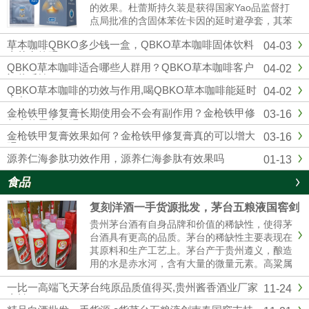
的效果。杜蕾斯持久装是获得国家Yao品监督打
点局批准的含固体苯佐卡因的延时避孕套，其苯
佐卡因浓度符合美国FDA保举浓度以及欧洲CE
草本咖啡QBKO多少钱一盒，QBKO草本咖啡固体饮料
04-03
标准，用起来更安心。固态苯佐卡因在有效较低
真的有效吗
敏感度的同时不存在外漏隐患，不用担心伴侣的
QBKO草本咖啡适合哪些人群用？QBKO草本咖啡客户
04-02
快感应感染到影响。杜蕾...
评价反馈
QBKO草本咖啡的功效与作用,喝QBKO草本咖啡能延时
04-02
多久
金枪铁甲修复膏长期使用会不会有副作用？金枪铁甲修
03-16
复膏使用方便吗？
金枪铁甲复膏效果如何？金枪铁甲修复膏真的可以增大
03-16
吗？
源养仁海参肽功效作用，源养仁海参肽有效果吗
01-13
食品
复刻洋酒一手货源批发，茅台五粮液国窖剑
南春厂家直销
贵州茅台酒有自身品牌和价值的稀缺性，使得茅
台酒具有更高的品质。茅台的稀缺性主要表现在
其原料和生产工艺上。茅台产于贵州遵义，酿造
用的水是赤水河，含有大量的微量元素。高粱属
糯高粱，其曲独特，不易传诵。生产工艺复杂，
一比一高端飞天茅台纯原品质值得买,贵州酱香酒业厂家
11-24
茅台酒要五年后才能卖。这使得茅台酒口感醇厚
直销
纯正。精品茅台五粮液一手货源批发我们是专业