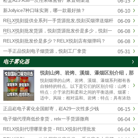
崧盒A29 A38一次性果味熏香厂家直销渠道
06-15
四五代杆蛋，另外各大品牌，通配，一次性均
有，品质市面上顶级的，可以代发，零售，批
新Jollyice7种口味实测，哪一款最好抽？
06-10
发，全国包邮...
RELX悦刻提供全系列一手货源批发,悦刻买烟弹送烟杆
06-09
一手渠道
RELX悦刻批发货源，悦刻货源批发价是多少，悦刻一
06-08
手货源批发怎么样？
RELX悦刻批发价是多少？RELX悦刻店有烟弹吗？
06-08
一手正品悦刻电子烟货源，悦刻工厂拿货
05-31
电子雾化器
悦刻山烤、岩烤、溪烟、瀑烟区别介绍，那
个口感好?
悦刻烟弹的山烤、岩烤、溪烟、瀑烟系列都有各
自独特的特点。以下是它们的区别介绍：山烤：
特点：介于浓烈和柔和之间的平衡选择。烟雾：
适中。风味：相对温和。岩烤：特点：具有浓劲
的中式风味。烟雾：可能会有更大的烟雾。体
正品崧电子雾化全国邮寄，崧A29一次性多少钱
06-15
验：强烈的一氧化碳满足感。溪烟：特点：提供
清爽的清香体验。烟雾：较薄。体......
电子烟代理商低价拿货，relx一手货源微商
06-04
RELX悦刻代理哪里拿货 - RELX悦刻代理批发
06-04