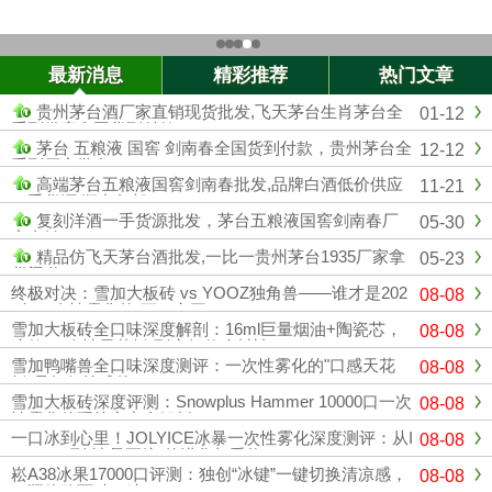
最新消息
精彩推荐
热门文章
贵州茅台酒厂家直销现货批发,飞天茅台生肖茅台全
01-12
系列供应全国货到付款
茅台 五粮液 国窖 剑南春全国货到付款，贵州茅台全
12-12
系列厂家批发
高端茅台五粮液国窖剑南春批发,品牌白酒低价供应
11-21
一手货源 顺丰包邮
复刻洋酒一手货源批发，茅台五粮液国窖剑南春厂
05-30
家直销
精品仿飞天茅台酒批发,一比一贵州茅台1935厂家拿
05-23
货渠道
终极对决：雪加大板砖 vs YOOZ独角兽——谁才是202
08-08
6年一次性雾化的“万口之王”？
雪加大板砖全口味深度解剖：16ml巨量烟油+陶瓷芯，
08-08
这款“一次性天花板”到底凭什么封神？
雪加鸭嘴兽全口味深度测评：一次性雾化的"口感天花
08-08
板"是如何炼成的？
雪加大板砖深度评测：Snowplus Hammer 10000口一次
08-08
性雾化的硬核实力全解析
一口冰到心里！JOLYICE冰暴一次性雾化深度测评：从I
08-08
CEMAX到"冰暴正统"的进化与重构
崧A38冰果17000口评测：独创“冰键”一键切换清凉感，
08-08
一瓶体验两种口味！