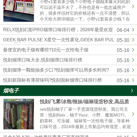
小野v1套装多少钱？小野电子烟颠末爆火到此刻
可以说不温不火了，不外也是有一批忠诚用户
的，很多伴侣对它的价格还有一点不清楚，所以
今天给大师详细说一下。小野v1套装多少钱？在
官方公布的售价来看，小野v1（1主机+3换弹）
RELX悦刻幻影PRO烟弹口味排行榜，2026年最受欢迎
06-04
299元一套，去小野实体店也是这个价格。微商
口味评测
的话可能便宜一点，......
GEEK BAR PULSE X星空一次性雾化,GEEK BAR PUL
05-30
SE X星空多少钱
最便宜的电子烟有哪些?10元一次性电子烟
05-16
悦刻烟弹口味大全,悦刻烟弹口味排行榜
05-16
悦刻烟弹一颗能抽多少口?悦刻烟弹可以用多长时间?
05-16
悦刻新国标有薄荷味吗?悦刻国标烟弹口味排行榜
05-16
烟电子
悦刻/飞雾/冰熊/辣妹/福禄现货秒发,高品质
电子烟厂家拿货 售后无忧
relx悦刻柚子厂家一手货源现货秒发。我公司主
营：悦刻Relx，柚子Yooz、小野、魔笛MOTI、
奶茶杯、可乐罐、福禄等一次性电子烟，等多种
口味可选，2024年最新上市新品均有现货，欢迎
咨询我们报价。品牌电子烟代理拿货批发，悦刻