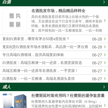
白酒
名酒批发市场，精品精品样样全
高仿名酒批发是目前市场上比较火热的一个领
域。天合酒业在这个行业专注多年，拥有丰富的
经验。各类名酒批发我们主要经营精品名酒批
发，其中就包括一比一五粮液批发、一比一剑南
春批发、一比一国窖1573批发等。这些都是市场
复刻白酒拿货，哪里有茅台53度a货批发？
06-28
上非常受欢迎的产品。对于想要购买五粮液的人
来说，一比一五粮液批发是个......
复刻A货白酒批发市场水涨船高，高品质一比一茅台酒
06-28
成抢手货
专注高端白酒领域，提供高端复刻体验
06-27
白酒批发：高端五粮液一比一还原，名酒货源首选
06-27
高端五粮液一比一还原等名酒批发，一手货源！
06-27
白酒批发：一比一五粮液，高端名酒源头直供
06-27
成人
杜蕾斯延时装有用吗？杜蕾斯的避孕套质量
怎么样啊
杜蕾斯持久装避孕套内含苯佐卡因（6-8mg），
可延缓男性在性爱中达到高潮的时间，达到延时