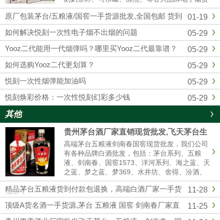
源批发拿货，我们是悦刻RELX官方一手供应
原厂包装茅台/五粮液/国窖一手货源批发,全国包邮 货到
01-19
商，和全国各大实体店建立了紧密的合作关系，
付款
确保产品从生产到销售环节...
如何解决悦刻一次性电子烟不出烟的问题
05-29
Yooz二代能用一代烟弹吗？哪里买Yooz二代最靠谱？
05-29
如何选购Yooz二代更划算？
05-29
悦刻一次性烟弹能加油吗
05-29
悦刻焕彩价格：一次性悦刻幻彩多少钱
05-29
其他
贵州茅台酒厂家直销现货批发,飞天茅台生
肖茅台全系列供应全国货到付款
高端茅台五粮液剑南春国窖现货批发，我们公司
有各种品牌白酒批发，包括：茅台系列、五粮
液、剑南春、国窖1573、洋河系列、海之蓝、天
之蓝、梦之蓝、梦369、水井坊、舍得、汾酒、
青红花郎等名酒，有高中低档白酒供你选择，我
精品茅台五粮液货到付款包退换，高端白酒厂家一手货
11-28
们是白酒厂家一手货源渠道批发，价格美丽，诚
源批发
信经营,做工精细，口感纯正，合作共赢。名酒厂
顶级A货名酒一手货源,茅台 五粮液 国窖 剑南春厂家直
11-25
家...
销