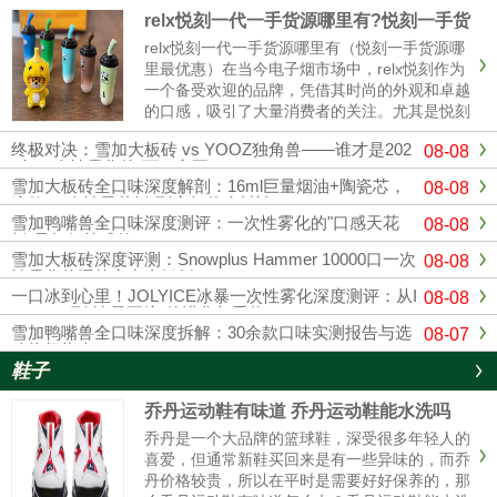
relx悦刻一代一手货源哪里有?悦刻一手货
源哪里最优惠
relx悦刻一代一手货源哪里有（悦刻一手货源哪
里最优惠）在当今电子烟市场中，relx悦刻作为
一个备受欢迎的品牌，凭借其时尚的外观和卓越
的口感，吸引了大量消费者的关注。尤其是悦刻
一代，其独特的设计和多样的口味使其成为许多
终极对决：雪加大板砖 vs YOOZ独角兽——谁才是202
08-08
烟民的首选。随着市场竞争的加剧，寻找可靠的
6年一次性雾化的“万口之王”？
悦刻一手货源变得越来......
雪加大板砖全口味深度解剖：16ml巨量烟油+陶瓷芯，
08-08
这款“一次性天花板”到底凭什么封神？
雪加鸭嘴兽全口味深度测评：一次性雾化的"口感天花
08-08
板"是如何炼成的？
雪加大板砖深度评测：Snowplus Hammer 10000口一次
08-08
性雾化的硬核实力全解析
一口冰到心里！JOLYICE冰暴一次性雾化深度测评：从I
08-08
CEMAX到"冰暴正统"的进化与重构
雪加鸭嘴兽全口味深度拆解：30余款口味实测报告与选
08-07
购终极指南
鞋子
乔丹运动鞋有味道 乔丹运动鞋能水洗吗
乔丹是一个大品牌的篮球鞋，深受很多年轻人的
喜爱，但通常新鞋买回来是有一些异味的，而乔
丹价格较贵，所以在平时是需要好好保养的，那