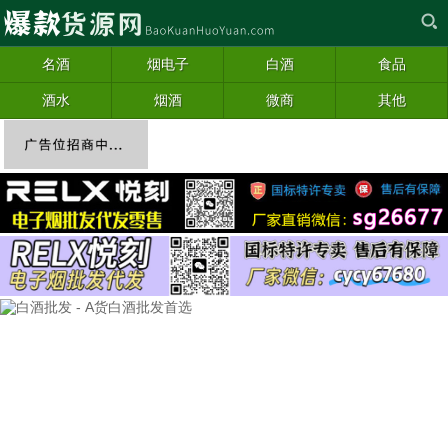
名酒
烟电子
白酒
食品
酒水
烟酒
微商
其他