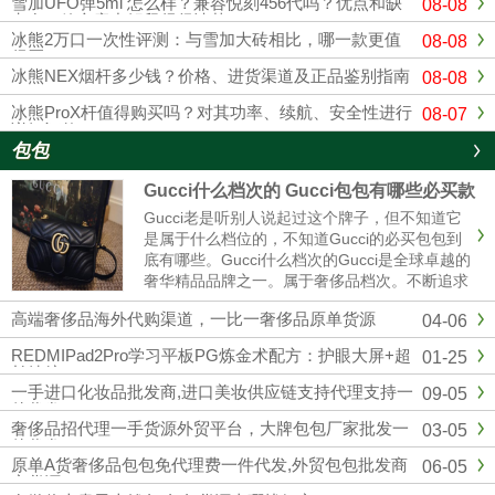
雪加UFO弹5ml 怎么样？兼容悦刻456代吗？优点和缺
08-08
点在一篇文章中解释得很清楚
冰熊2万口一次性评测：与雪加大砖相比，哪一款更值
08-08
得买？
冰熊NEX烟杆多少钱？价格、进货渠道及正品鉴别指南
08-08
冰熊ProX杆值得购买吗？对其功率、续航、安全性进行
08-07
详细评估
包包
Gucci什么档次的 Gucci包包有哪些必买款
Gucci老是听别人说起过这个牌子，但不知道它
是属于什么档位的，不知道Gucci的必买包包到
底有哪些。Gucci什么档次的Gucci是全球卓越的
奢华精品品牌之一。属于奢侈品档次。不断追求
革新与卓越，以独有的现代视野重新演绎与影响
高端奢侈品海外代购渠道，一比一奢侈品原单货源
04-06
时尚演进。古驰在创作总监亚力山卓·米开理全
新视角的引......
REDMIPad2Pro学习平板PG炼金术配方：护眼大屏+超
01-25
长续航
一手进口化妆品批发商,进口美妆供应链支持代理支持一
09-05
件代发
奢侈品招代理一手货源外贸平台，大牌包包厂家批发一
03-05
件代发
原单A货奢侈品包包免代理费一件代发,外贸包包批发商
06-05
家货源