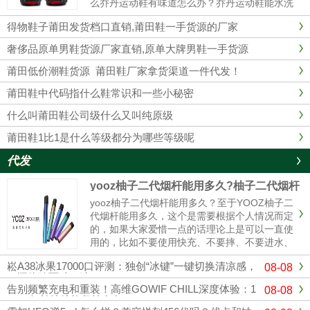
么乔丹运动鞋有味道怎么办？乔丹运动鞋能水洗
吗？乔丹运动鞋有味道1、最简单的办法在鞋里
得物鞋子莆田发货档口直销,莆田鞋一手货源的厂家
放上橘子皮。2、用棉花沾些酒精塞入球鞋里，
这样经过一夜以后，棉花已经乾......
奢侈品原单男鞋货源厂家直销,原单大牌男鞋一手货源
莆田低价潮鞋货源 莆田鞋厂家拿货渠道一件代发！
莆田鞋中代码指什么鞋常识和一些小秘密
什么叫莆田鞋公司级什么又叫纯原级
莆田鞋1比1是什么等级都分为哪些等级呢
代发
yooz柚子二代烟杆能用多久?柚子二代烟杆
寿命
yooz柚子二代烟杆能用多久？至于YOOZ柚子二
代烟杆能用多久，这个是需要根据个人情况而定
的，如果大家爱惜一点的话理论上是可以一直使
用的，比如不要使用快充、不要摔、不要进水、
定期清理冷凝液、这样可以使你的烟杆寿命更
崧A38冰果17000口评测：独创“冰键”一键切换清凉感，
08-08
长，使用的时间更久。与其它电子烟产品相比，
一瓶体验两种口味！
柚子电子烟设计灵活，充电方式更简单。只需插
告别频繁充电和重装！高维GOWIF CHILL深度体验：1
08-08
入充电电源，确保电子烟...
8000超长续航能坚持多久？