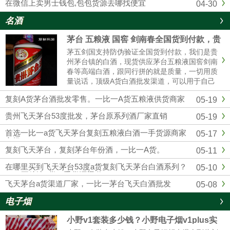
在微信上卖男士钱包,包包货源去哪找便宜
04-30
名酒
茅台 五粮液 国窖 剑南春全国货到付款，贵
州茅台全系列厂家批发
茅五剑国支持防伪验证全国货到付款，我们是贵
州茅台镇的白酒，现货供应茅台五粮液国窖剑南
春等高端白酒，跟同行拼的就是质量，一切用质
量说话，顶级A货白酒批发渠道，可以用于自己
收藏，可以用来送礼，可以用于请客宴请，可以
复刻A货茅台酒批发零售。一比一A货五粮液供货商家
05-19
用于自饮，可以用来转卖，欢迎实体店和电商带
货的老板合作，找白酒批发渠道，一定要选择靠
贵州飞天茅台53度批发，茅台原系列酒厂家直销
05-19
谱的厂 家，选择我们贵州酱香酒业，绝对可靠。
首选一比一a货飞天茅台复刻五粮液白酒一手货源商家
05-17
市场
复刻飞天茅台，复刻茅台年份酒，一比一A货。
05-11
在哪里买到飞天茅台53度a货复刻飞天茅台白酒系列？
05-10
1：1五粮液a货一手货源渠道
飞天茅台a货渠道厂家，一比一茅台飞天白酒批发
05-08
电子烟
小野v1套装多少钱？小野电子烟v1plus实
体店售价