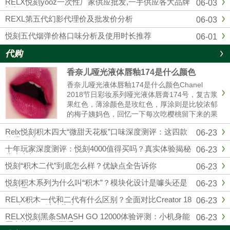
RELX悦刻yooz一次性厂家供应批发,一手供应各大品牌
06-03
烟杆
REXL第五代幻影代理价及批发价分析
06-03
悦刻五代烟弹价格口味分析及使用时长推荐
06-01
代购
香奈儿哑光液体唇釉174是什么颜色
香奈儿哑光液体唇釉174是什么颜色Chanel
2018节日彩妆系列哑光液体唇膏174号，复古浆
果红色，薄涂颜色是玫红色，厚涂则是比较浓郁
的梅子姨妈色，回忆一下每次吃樱桃留下来的果
汁的颜色，就和那个特别相近，秋冬季节重口星
Relx悦刻积木四大“微甜天花板”口味深度测评：这四款
06-23
人的最爱，和纪梵希315有些许的相似。黄皮也
值得一试
是完全可以驾......
十年玩家深度测评：悦刻4000值得买吗？真实体验揭秘
06-23
优劣真相
悦刻“积木二代”到底怎么样？优缺点全告诉你
06-23
悦刻积木系列为什么叫“积木”？模块化设计是噱头还是
06-23
真有用？
RELX积木一代和二代有什么区别？全面对比Creator 18
06-23
000与22000选购指南
RELX悦刻黑条SMASH GO 12000体验评测：小机身能
06-23
否真的扛住一万两千口？