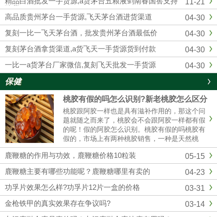
精品白酒批发一手货源,a货茅台五粮液剑南春国窖支持
11-21
供应复刻飞天茅台酒的知名白...
验货
高品质贵州茅台一手货源,飞天茅台酒进货渠道
04-30
复刻一比一飞天茅台酒，批发贵州茅台酒最低价
04-30
复刻茅台酒拿货渠道,a货飞天一手货源货到付款
04-30
一比一a货茅台厂家微信,复刻飞天批发一手货源
04-30
保健
桃胶有假的吗怎么识别?新老桃胶怎么区分
桃胶跟阿胶一样也是具有滋补作用的，那这个问
题就随之而来了，桃胶会不会跟阿胶一样都有假
的呢！假的阿胶怎么识别。桃胶有假的吗桃胶有
假的，市场上有两种桃胶销售，一种是天然桃
胶，还有一种是精加工过的桃胶，而且市场价格
鹿鞭糖的作用与功效，鹿鞭糖价格10粒装
05-15
35元/斤到百元，具体也看桃胶的质量。桃胶假
的怎么辨别（1）看颜色真正的......
鹿鞭糖主要有哪些功能呢？鹿鞭糖哪里有卖的
04-23
功孚片效果怎么样?功孚片12片一盒的价格
03-31
金枪铁甲的真实效果存在争议吗?
03-14