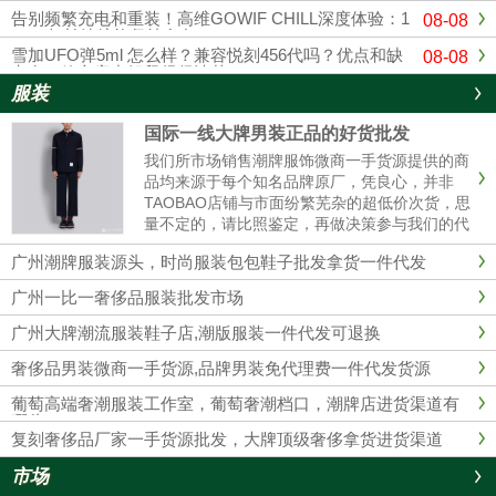
告别频繁充电和重装！高维GOWIF CHILL深度体验：1
08-08
8000超长续航能坚持多久？
雪加UFO弹5ml 怎么样？兼容悦刻456代吗？优点和缺
08-08
点在一篇文章中解释得很清楚
服装
国际一线大牌男装正品的好货批发
我们所市场销售潮牌服饰微商一手货源提供的商
品均来源于每个知名品牌原厂，凭良心，并非
TAOBAO店铺与市面纷繁芜杂的超低价次货，思
量不定的，请比照鉴定，再做决策参与我们的代
理商。 我们的服装不管做工、用材，原产地都是
广州潮牌服装源头，时尚服装包包鞋子批发拿货一件代发
和淘宝店铺的衣服彻底不同的，所以本质没有对
比性，也完全没必要性比较......
广州一比一奢侈品服装批发市场
广州大牌潮流服装鞋子店,潮版服装一件代发可退换
奢侈品男装微商一手货源,品牌男装免代理费一件代发货源
葡萄高端奢潮服装工作室，葡萄奢潮档口，潮牌店进货渠道有
哪些？
复刻奢侈品厂家一手货源批发，大牌顶级奢侈拿货进货渠道
市场