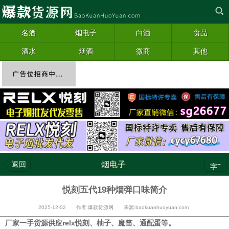
名酒
烟电子
白酒
食品
酒水
烟酒
微商
其他
返回
烟电子
+
字
悦刻五代19种烟弹口味简介
2025-12-02 作者:爆款货源网 来源:baokuanhuoyuan.com
厂家一手货源供应relx悦刻、柚子、魔笛、通配蛋等。