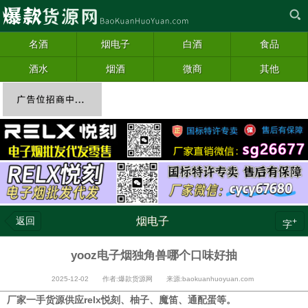
名酒
烟电子
白酒
食品
酒水
烟酒
微商
其他
返回
烟电子
+
字
yooz电子烟独角兽哪个口味好抽
2025-12-02 作者:爆款货源网 来源:baokuanhuoyuan.com
厂家一手货源供应relx悦刻、柚子、魔笛、通配蛋等。