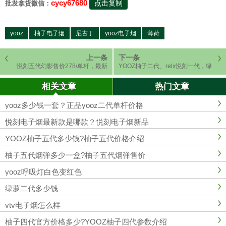
cycy67680
点击复制
批发拿货微信：
yooz
柚子电子烟
尼古丁
yooz电子烟
薄荷
上一条
下一条
悦刻五代幻影售价278/单杆，最新
YOOZ柚子二代、relx悦刻一代，绿
上新9款颜色
萝二代产品测评
相关文章
热门文章
yooz多少钱一套？正品yooz二代单杆价格
悦刻电子烟最新款是哪款？悦刻电子烟新品
YOOZ柚子五代多少钱?柚子五代价格介绍
柚子五代烟弹多少一盒?柚子五代烟弹售价
yooz呼吸灯白色变红色
绿萝二代多少钱
vtv电子烟怎么样
柚子四代官方价格多少?YOOZ柚子四代参数介绍