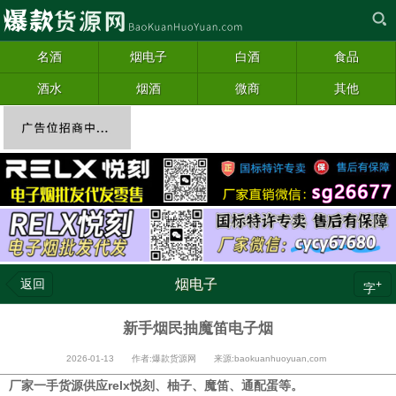
名酒
烟电子
白酒
食品
酒水
烟酒
微商
其他
返回
烟电子
+
字
新手烟民抽魔笛电子烟
2026-01-13 作者:爆款货源网 来源:baokuanhuoyuan,com
厂家一手货源供应relx悦刻、柚子、魔笛、通配蛋等。