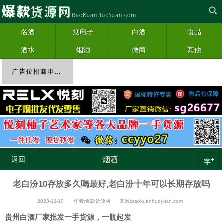
名酒
烟电子
白酒
食品
酒水
烟酒
微商
其他
返回
烟酒
+
字
老白汾10存放多久喝最好,老白汾十年可以长期存放吗
2023-11-10 作者:爆款货源网 来源:baokuanhuoyuan.com
贵州白酒厂家批发一手货源，一瓶起发