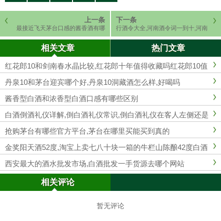
上一条
下一条
最接近飞天茅台口感的酱香酒有哪
行酒令大全,河南酒令词一到十,河南
些
行酒令猜枚,河南喝酒猜枚从一到
相关文章
热门文章
红花郎10和剑南春水晶比较,红花郎十年值得收藏吗红花郎10值
300吗
丹泉10和茅台迎宾哪个好,丹泉10洞藏酒怎么样,好喝吗
酱香型白酒和浓香型白酒口感有哪些区别
白酒倒酒礼仪详解,倒白酒礼仪常识,倒白酒礼仪在客人左侧还是
右侧
抢购茅台有哪些官方平台,茅台在哪里买能买到真的
金奖阳天酒52度,淘宝上卖七八十块一箱的牛栏山陈酿42度白酒
都是假的吗
西安最大的酒水批发市场,白酒批发一手货源去哪个网站
相关评论
暂无评论