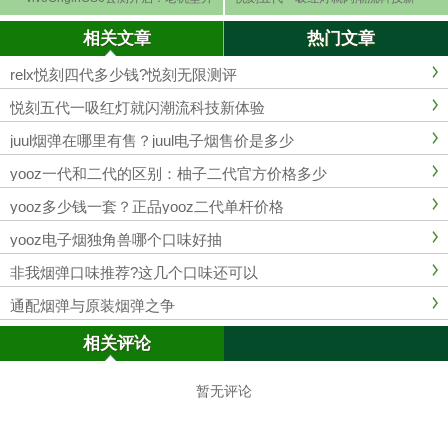
级跑PG双囍临门游戏更稳！
体验
相关文章
热门文章
relx悦刻四代多少钱?悦刻无限测评
悦刻五代一吸红灯就闪潮流科技新体验
juul烟弹在哪里有售？juul电子烟售价是多少
yooz一代和二代的区别：柚子二代官方价格多少
yooz多少钱一套？正品yooz二代单杆价格
yooz电子烟独角兽哪个口味好抽
非我烟弹口味推荐?这几个口味还可以
通配烟弹与原装烟弹之争
相关评论
暂无评论