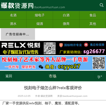
名酒
烟电子
白酒
食品
酒水
烟酒
微商
其他
返回
市场
+
字
悦刻电子烟怎么样?relx客观评价
2025-12-05 作者:爆款货源网 来源:baokuanhuoyuan.com
厂家一手货源供应relx悦刻、柚子、魔笛、通配蛋等。