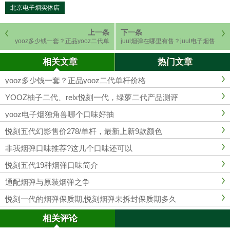
北京电子烟实体店
上一条
下一条
yooz多少钱一套？正品yooz二代单
juul烟弹在哪里有售？juul电子烟售
杆价格
价是多少
相关文章
热门文章
yooz多少钱一套？正品yooz二代单杆价格
YOOZ柚子二代、relx悦刻一代，绿萝二代产品测评
yooz电子烟独角兽哪个口味好抽
悦刻五代幻影售价278/单杆，最新上新9款颜色
非我烟弹口味推荐?这几个口味还可以
悦刻五代19种烟弹口味简介
通配烟弹与原装烟弹之争
悦刻一代的烟弹保质期,悦刻烟弹未拆封保质期多久
相关评论