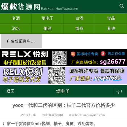
名酒
烟电子
白酒
食品
酒水
烟酒
微商
其他
返回
烟电子
+
字
yooz一代和二代的区别：柚子二代官方价格多少
2025-12-02 作者:爆款货源网 来源:baokuanhuoyuan.com
厂家一手货源供应relx悦刻、柚子、魔笛、通配蛋等。