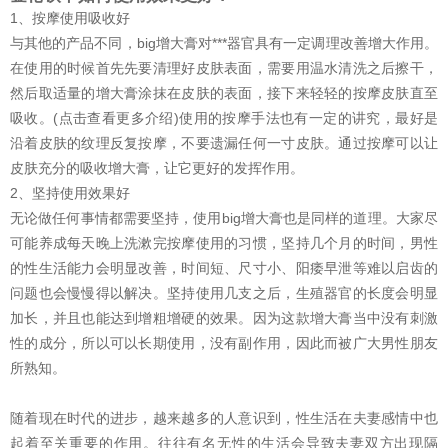
1、按摩使用吸收好
与其他的产品不同，big增大膏对***器官具有一定调理改善增大作用。
在使用的时候首先先要清理好皮肤表面，需要用温水清洗之后擦干，
然后取适量的增大膏涂抹在皮肤的表面，接下来轻轻的按摩皮肤直至
吸收。(点击查看更多介绍)使用的按摩手法也有一定的讲究，最好是
沿着皮肤的纹理反复按摩，不要遗漏任何一寸皮肤。通过按摩可以让
皮肤充分的吸收增大膏，让它更好的发挥作用。
2、坚持使用效果好
无论做任何事情都需要坚持，使用big增大膏也是同样的道理。大家尽
可能养成每天晚上洗漱完按摩使用的习惯，坚持几个月的时间，男性
的性生活能力会明显改善，时间短、尺寸小、阳痿早泄等难以启齿的
问题也会慢慢得以解决。坚持使用几支之后，生殖器官的长度会明显
加长，并且也能达到增粗增硬的效果。因为这款增大膏当中没有刺激
性的成分，所以可以长期使用，没有副作用，因此而被广大男性朋友
所熟知。
随着现在时代的进步，越来越多的人意识到，性生活在夫妻感情中也
起着至关重要的作用。往往有名无性的生活会导致夫妻双方出现隔