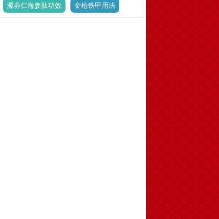
源养仁海参肽功效
金枪铁甲用法