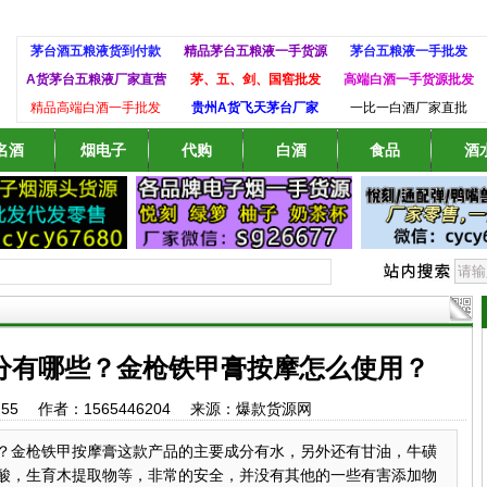
茅台酒五粮液货到付款
精品茅台五粮液一手货源
茅台五粮液一手批发
A货茅台五粮液厂家直营
茅、五、剑、国窖批发
高端白酒一手货源批发
精品高端白酒一手批发
贵州A货飞天茅台厂家
一比一白酒厂家直批
名酒
烟电子
代购
白酒
食品
酒
分有哪些？金枪铁甲膏按摩怎么使用？
2:40:55 作者：1565446204 来源：爆款货源网
？金枪铁甲按摩膏这款产品的主要成分有水，另外还有甘油，牛磺
酸，生育木提取物等，非常的安全，并没有其他的一些有害添加物