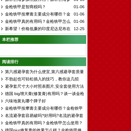
复膏真的可以增大吗？
金枪铁甲是智商税吗？
01-06
肽有效果吗
金枪铁甲按摩膏主要成分有哪些？金
01-06
金枪铁甲真的有用吗？金枪铁甲怎么
01-06
枪铁甲膏按摩怎么使用？
新希望！价格低廉的印度尼达尼布在
12-25
使用？
哪里买一盒在多少钱：大家解读尼达尼布购
本栏推荐
买渠道以及最新的全球价格
阅读排行
第六感避孕套为什么便宜,第六感避孕套质量
不勃起也可轻松插入的技巧，教你这几招
如何
避孕套尺寸大小对照表图片,安全套使用方法
德国 big增大膏(修复膏)有用吗？谈一谈金枪
和注意事项图解 视频
六味地黄丸哪个牌子好
铁甲增大膏管用吗
金枪铁甲按摩膏主要成分有哪些？金枪铁甲
名流避孕套容易破吗?好用吗?名流的避孕套
膏按摩怎么使用？
金枪铁甲真的有用吗？金枪铁甲怎么使用？
那么便宜质量好吗
德国pjur修复膏的效果怎么样？金枪铁甲修