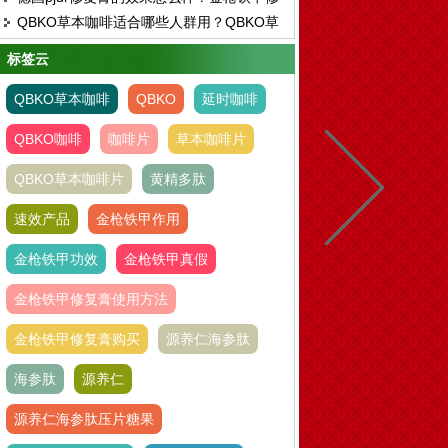
QBKO草本咖啡适合哪些人群用？QBKO草
复膏有副作用吗
本咖啡客户评价反馈
标签云
QBKO草本咖啡
QBKO
延时咖啡
QBKO咖啡
咖啡片
草本咖啡片
QBKO草本咖啡片
黄精多肽
速效产品
金枪铁甲作用
金枪铁甲功效
金枪铁甲真假
金枪铁甲修复膏使用方法
金枪铁甲修复膏购买
源养仁海参肽
海参肽
源养仁
源养仁海参肽压片糖果