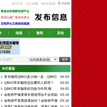
设为主页
加入收藏
保存到桌面
奢侈品和潮牌货源平台
贵州白酒厂家供应茅台
定制茅台五粮液高端酒
水
烟酒
微商
其他
本栏最新
草本咖啡QBKO多少钱一盒，QBKO
04-03
QBKO草本咖啡适合哪些人群用？
04-02
草本咖啡固体饮料真的有效吗
QBKO草本咖啡的功效与作用,喝
04-02
QBKO草本咖啡客户评价反馈
金枪铁甲修复膏长期使用会不会有副
03-16
QBKO草本咖啡能延时多久
金枪铁甲复膏效果如何？金枪铁甲修
03-16
作用？金枪铁甲修复膏使用方便吗？
源养仁海参肽功效作用，源养仁海参
01-13