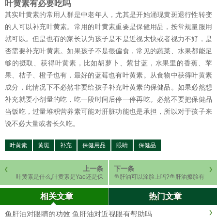
叶黄素有必要吃吗
其实叶黄素的常用人群是中老年人，尤其是开始涌现黄斑退行性转变
的人可以补充叶黄素。常用的叶黄素重要是保健用品，按常规量服用
就可以。但是也有的家长认为孩子是不是近视太快或者视力不好，是
否需要补充叶黄素。如果孩子不是很偏食，常见的蔬菜、水果都能足
够的摄取、获得叶黄素，比如胡萝卜、紫甘蓝，水果里的香蕉、苹
果、桔子、橙子也有，最好的蓝莓也有叶黄素。从食物中获得叶黄素
成分，此情况下不必然非要给孩子补充叶黄素的保健品。如果必然想
补充就要小剂量的吃，吃一段时间后停一停再吃。必然不要把保健品
当饭吃，过量堆积营养素可能对肝脏功能也是承担，所以对于孩子来
说不必大量或者长久吃。
叶黄素
黄斑
补充
保健用品
眼睛
保健品
上一条
下一条
叶黄素是什么,叶黄素是Yao还是保
鱼肝油可以涂脸上吗?鱼肝油擦脸有
健品
什么功效
相关文章
热门文章
鱼肝油对眼睛的功效 鱼肝油对近视眼有帮助吗