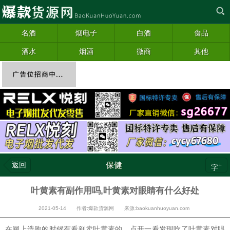
名酒
烟电子
白酒
食品
酒水
烟酒
微商
其他
返回
保健
+
字
叶黄素有副作用吗,叶黄素对眼睛有什么好处
2021-05-14 作者:爆款货源网 来源:baokuanhuoyuan.com
在网上选购的时候有看到卖叶黄素的，点开一看发现吃了叶黄素对眼